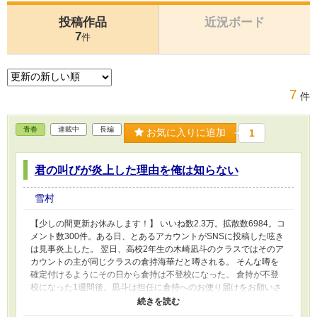
投稿作品
近況ボード
7
件
7
件
青春
連載中
長編
お気に入りに追加
1
君の叫びが炎上した理由を俺は知らない
雪村
【少しの間更新お休みします！】 いいね数2.3万。拡散数6984。コ
メント数300件。ある日、とあるアカウントがSNSに投稿した呟き
は見事炎上した。 翌日、高校2年生の木崎凪斗のクラスではそのア
カウントの主が同じクラスの倉持海華だと噂される。 そんな噂を
確定付けるようにその日から倉持は不登校になった。 倉持が不登
校になった1週間後。凪斗は担任に倉持へのお便り届けをお願いさ
れる。 どうやら倉持はほぼ接点の無い凪斗に会いたがっているよ
うで…？ これは自分の気持ちを吐き出せる人と吐き出せない人