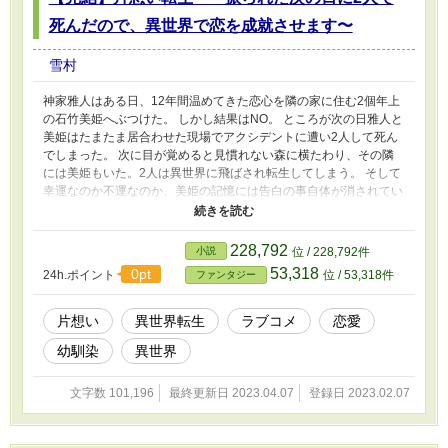
死んだので、異世界で恋を成就させます〜
雪村
神家雅人はある日、12年間温めてきた恋心を隣の家に住む2個年上
の石竹美姫へぶつけた。 しかし結果はNO。 ところが次の日雅人と
美姫はたまたま居合わせた現場でアクシデントに遭い2人して死ん
でしまった。 次に目が覚めると見慣れない森に横たわり、その隣
には美姫もいた。2人は異世界に飛ばされ転生してしまう。 そして
幸運なのか不運なのか、美姫の記憶には告白の事自体が消されてい
た。 雅人は必死に異世界で美姫を守ろうと奮闘する。その本心に
はこれがきっかけで振り向いて欲しいという願いがあった。 2人は
無事に異世界で生きれるのか？そして雅人と美姫の心を射とめるこ
228,792
小説
位 / 228,792件
とはできるのか？
53,318
0pt
24h.ポイント
位 / 53,318件
ファンタジー
片想い
異世界転生
ラブコメ
恋愛
幼馴染
異世界
文字数 101,196
最終更新日 2023.04.07
登録日 2023.02.07