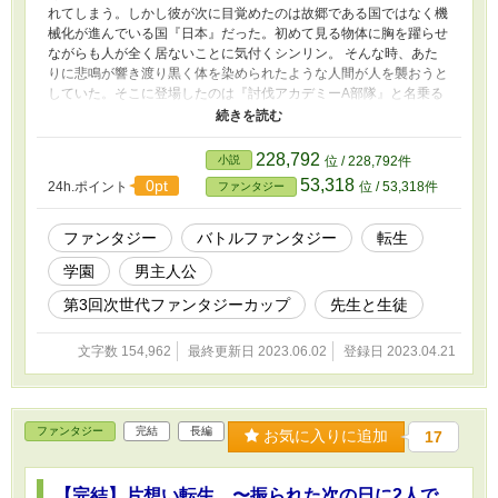
れてしまう。しかし彼が次に目覚めたのは故郷である国ではなく機
械化が進んでいる国『日本』だった。初めて見る物体に胸を躍らせ
ながらも人が全く居ないことに気付くシンリン。 そんな時、あた
りに悲鳴が響き渡り黒く体を染められたような人間が人を襲おうと
していた。そこに登場したのは『討伐アカデミーA部隊』と名乗る
3人。 しかし黒い人間を倒す3人は1体だけ取り逃してしまう。そん
な3人をカバーするようにシンリンは持っていた刀で黒い人間を討
伐して見せた。 シンリンの力を見た3人は自分達が所属する『討伐
228,792
小説
位 / 228,792件
アカデミー』の本拠地へと強制的に連行する。わけのわからないシ
53,318
0pt
24h.ポイント
位 / 53,318件
ファンタジー
ンリンだったが、アカデミーで言われた言葉は意外なものだっ
た……。
ファンタジー
バトルファンタジー
転生
学園
男主人公
第3回次世代ファンタジーカップ
先生と生徒
文字数 154,962
最終更新日 2023.06.02
登録日 2023.04.21
ファンタジー
完結
長編
お気に入りに追加
17
【完結】片想い転生 〜振られた次の日に2人で