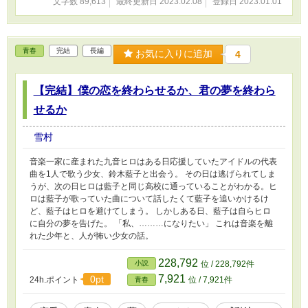
文字数 89,613
最終更新日 2023.02.08
登録日 2023.01.01
青春
完結
長編
お気に入りに追加
4
【完結】僕の恋を終わらせるか、君の夢を終わら
せるか
雪村
音楽一家に産まれた九音ヒロはある日応援していたアイドルの代表
曲を1人で歌う少女、鈴木藍子と出会う。 その日は逃げられてしま
うが、次の日ヒロは藍子と同じ高校に通っていることがわかる。ヒ
ロは藍子が歌っていた曲について話したくて藍子を追いかけるけ
ど、藍子はヒロを避けてしまう。 しかしある日、藍子は自らヒロ
に自分の夢を告げた。 「私、………になりたい」 これは音楽を離
れた少年と、人が怖い少女の話。
228,792
小説
位 / 228,792件
7,921
0pt
24h.ポイント
位 / 7,921件
青春