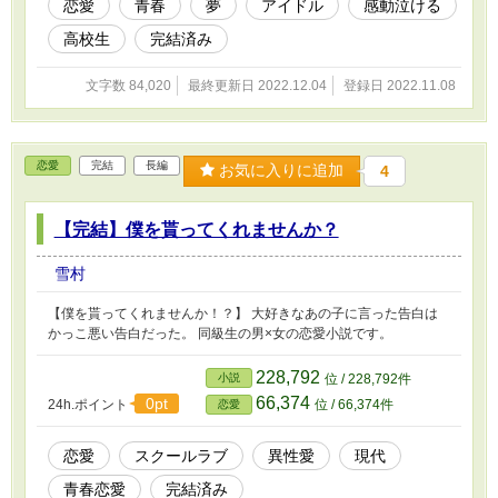
恋愛
青春
夢
アイドル
感動泣ける
高校生
完結済み
文字数 84,020
最終更新日 2022.12.04
登録日 2022.11.08
恋愛
完結
長編
お気に入りに追加
4
【完結】僕を貰ってくれませんか？
雪村
【僕を貰ってくれませんか！？】 大好きなあの子に言った告白は
かっこ悪い告白だった。 同級生の男×女の恋愛小説です。
228,792
小説
位 / 228,792件
66,374
0pt
24h.ポイント
位 / 66,374件
恋愛
恋愛
スクールラブ
異性愛
現代
青春恋愛
完結済み