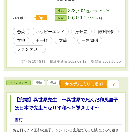
歴史は許さなかった。 イグニとフロスの知らない間、炎の国と氷
の国はより険悪な関係になってくる。 これから始まるのは愛に忠
228,792
小説
位 / 228,792件
実で一途な火を纏う王子と、冷たいのに恋で暖まり始める雪の女神
66,374
0pt
24h.ポイント
位 / 66,374件
恋愛
の恋愛攻防戦。
恋愛
ハッピーエンド
身分差
敵対関係
女神
王子様
女騎士
三角関係
ファンタジー
文字数 107,843
最終更新日 2023.08.18
登録日 2023.07.25
ファンタジー
完結
長編
お気に入りに追加
7
【完結】異世界先生 〜異世界で死んだ和風皇子
は日本で先生となり平和へと導きます〜
雪村
ある日カムイ王都の皇子、シンリンは宮殿に入った賊によって殺さ