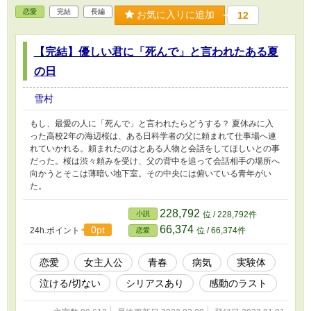
恋愛
完結
長編
お気に入りに追加
12
【完結】優しい君に「死んで」と言われたある夏
の日
雪村
もし、最愛の人に「死んで」と言われたらどうする？ 夏休みに入
った高校2年の海辺桜は、ある日科学者の父に頼まれて仕事場へ連
れていかれる。頼まれたのはとある人物と会話をしてほしいとの事
だった。桜は渋々頼みを受け、父の背中を追って会話相手の場所へ
向かうとそこは薄暗い地下室。その中央には俯いている青年がい
た。
228,792
小説
位 / 228,792件
66,374
0pt
24h.ポイント
位 / 66,374件
恋愛
恋愛
女主人公
青春
病気
実験体
泣ける/切ない
シリアスあり
感動のラスト