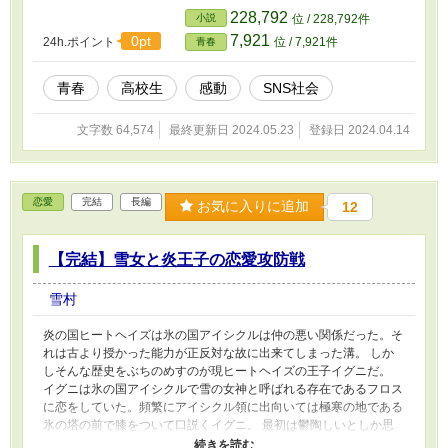
が、古臭い価値観に抗っていく物語。
228,792
小説
位 / 228,792件
7,921
0pt
24h.ポイント
位 / 7,921件
青春
青春
高校生
感動
SNS社会
文字数 64,574
最終更新日 2024.05.23
登録日 2024.04.14
恋愛
完結
長編
お気に入りに追加
12
【完結】雪女と炎王子の恋愛攻防戦
雪村
炎の国ヒートヘイズは氷の国アイシクルは仲の悪い関係だった。そ
れは古より授かった能力が正反対な故に出来てしまった溝。 しか
しそんな歴史をぶちのめすのが現ヒートヘイズの王子イグニだ。
イグニは氷の国アイシクルで雪の女神と呼ばれる存在であるフロス
に恋をしていた。頻繁にアイシクル領に出向いては極寒の地である
氷の塔の前で膝をついて口説くイグニ。 最初は鬱陶しいとしか思
えなかったフロスは段々とイグニに心を開いていく。 でもそれを