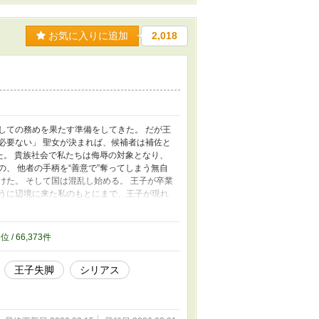
お気に入りに追加
2,018
しての務めを果たす準備をしてきた。 だが王
必要ない」 聖女が決まれば、候補者は補佐と
た。 貴族社会で私たちは侮辱の対象となり、
、 他者の手柄を“善意で”奪ってしまう無自
けた。 そして国は混乱し始める。 王子が卒業
ように辺境に来た私のもとにまで、王子が現れ
女は補佐を必要としないのでしょう？ 王子様。
、 聖女候補たちの“静かなざまぁ”の物語。
7
位 / 66,373件
王子失脚
シリアス