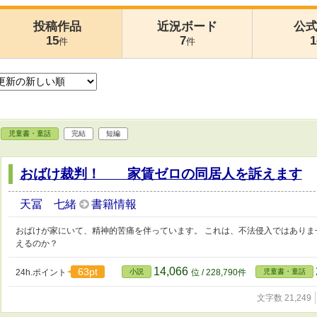
投稿作品
近況ボード
公
15
7
1
件
件
児童書・童話
完結
短編
おばけ裁判！ 家賃ゼロの同居人を訴えます
天冨 七緒
書籍情報
おばけが家にいて、精神的苦痛を伴っています。 これは、不法侵入ではありま
えるのか？
14,066
63pt
24h.ポイント
小説
位 / 228,790件
児童書・童話
文字数 21,249