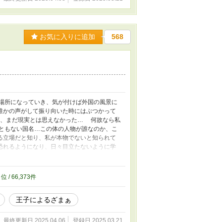
お気に入りに追加
568
場所になっていき、気が付けば外国の風景に
誰かの声がして振り向いた時にはぶつかって
に、まだ現実とは思えなかった… 何故なら私
ともない国名…この体の人物が誰なのか、こ
る立場だと知り、私が本物でないと知られて
恐れるようになり、日々目立たないように学
元の体に…」 だが、私は知らなかった。 こ
努力を嫌い、失敗は全て他人のせいにするよ
者を心配する王子を目の当たりにし身体を返
1
位 / 66,373件
づく一人の女生徒。
王子によるざまぁ
最終更新日 2025.04.06
登録日 2025.03.21