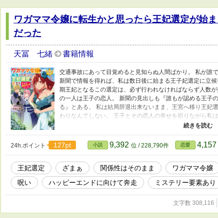
ワガママ令嬢に転生かと思ったら王妃選定が始ま
だった
天冨 七緒
書籍情報
交通事故にあって目覚めると見知らぬ人間ばかり。 私が誰
新聞で情報を得れば、私は数日後に始まる王子妃選定に立候
期王妃となるこの選定は、必ず行われなければならず人数が
の一人は王子の恋人。 新聞の見出しも『誰もが認める王子
る』とある。 私は結局辞退出来ないまま、王宮へ移り王妃選
わりなんてしない。 王子とその恋人の幸せを祈りながら私は
ありがとうございます。 感想を頂き続編…らしき話を執筆
たい話になっております。 完結まで書き上げており、見直
ます。夕方の時間は未定です。 よろしくお願いいたします。
9,392
4,15
127pt
24h.ポイント
小説
位 / 228,790件
恋愛
ければと思っております。 書きたいものを全部書いてしま
と長いと感じる部分、後半は謎解きのようにしたのですが、
王妃選定
ざまぁ
関係性はそのまま
ワガママ令嬢
見を頂ければと思います。 宜しくお願いします。
呪い
ハッピーエンドに向けて奔走
ミステリー要素あり
文字数 308,116