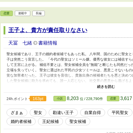
恋愛
連載中
長編
王子よ、貴方が責任取りなさい
天冨 七緒
書籍情報
聖女候補であり、王子の婚約者候補でもあった私。 八年間、国のために聖女と
子は突然こう宣言した。 「今代の聖女はソミール嬢。優秀な彼女には補佐すら
して王宮に上がる。 補佐不要とは、聖女候補全員を“無能”と断じたも同然だっ
立場を失っていく。 聖女に選ばれた平民の少女ソミールは、悪意こそないものの
覚な加害者だった。 王子は彼女を盲信し、貴族出身の候補者たちを悪と決めつ
した聖女候補に助力を求めても、誰一人応じない。 社交界の悪意から逃げる
た。 「聖女の補佐をしてくれないか……」 私は静かに告げる。 「今代の聖
責任は、ご自身でお取りください」 勘違い王子と平民聖女の暴走に巻き込まれた
8,203
3,61
163pt
24h.ポイント
小説
位 / 228,790件
恋愛
ざまぁ
聖女
勘違い王子
自業自得
平民聖女
婚約者候補
王妃候補
聖女候補