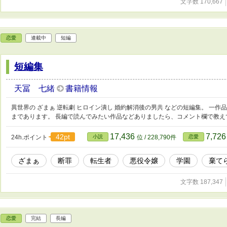
文字数 170,667
恋愛
連載中
短編
短編集
天冨 七緒
書籍情報
異世界の ざまぁ 逆転劇 ヒロイン潰し 婚約解消後の男共 などの短編集。 一
まであります。 長編で読んでみたい作品などありましたら、コメント欄で教え
17,436
7,72
42pt
24h.ポイント
小説
位 / 228,790件
恋愛
ざまぁ
断罪
転生者
悪役令嬢
学園
棄て
文字数 187,347
恋愛
完結
長編