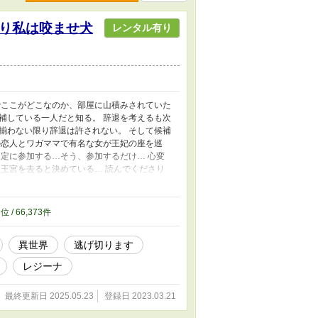
り私は咬ませ犬
レンタル有り
でここがどこなのか、部屋に山積みされていた
補している一人だと知る。 辞退を考えるも次
揃わない限り辞退は許されない。 そして候補
の恋人とワガママで有名な女が王妃の座を巡
定に参加する…そう、参加するだけ… 心変
王宮を去ると決めている… 読んでくださり
してみました。本編とは違い、ミステリー…重
ししてから公開予定です。一日４・５話投稿し
 それと、もしよろしければ感想や意見を頂
7
位 / 66,373件
った為に同じ話を繰り返しているや、ダラダラ
ヒントをどれだけ書くべきか書きすぎ等も意
異世界
逃げ切ります
レジーナ
最終更新日 2025.05.23
登録日 2023.03.21