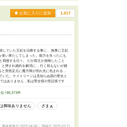
お気に入りに追加
1,017
崩していた王妃を治療する事に… 無事に王妃
を使い果たしてしまった。能力を失ったにも
と我慢する日々。 だが国王が崩御したこと
」と押され婚約を解消に… 行く宛もないが婚
ると突然足元に魔方陣が現れ光に包まれる…
れていた。ケイトリーンは見知らぬ国の聖女と
様ではありません…私は聖女様の世話係です
1
位 / 66,373件
は興味ありません
ざまぁ
最終更新日 2025.04.08
登録日 2025.03.21