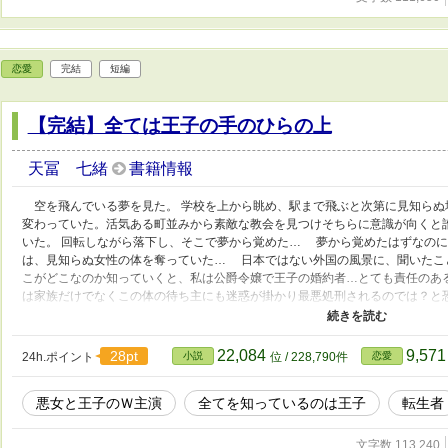
恋愛
完結
短編
【完結】全ては王子の手のひらの上
天冨 七緒
書籍情報
空を飛んでいる夢を見た。 学校を上から眺め、駅まで飛ぶと次第に見知らぬ
変わっていた。活気ある町並みから素敵な教会を見つけそちらに意識が向くと
いた。 回転しながら落下し、そこで夢から覚めた… 夢から覚めたはずなの
は、見知らぬ女性の体を奪っていた… 日本ではない外国の風景に、聞いたこ
こがどこなのか知っていくと、私は公爵令嬢で王子の婚約者…とても責任のあ
は家族だけでなくこの体の待ち主にも迷惑が掛かり最悪処刑されるのでは？と
園生活を乗り切ることにした… 「どうにかして体を本人に返さなきゃ…私も
の身体の持ち主は王子と婚約関係だが、一方的に追いかけ回し爵位を鼻に掛け
うな性格で王子からだけでなく周囲の人間からも嫌われていたことを… 婚約
22,084
9,57
28pt
24h.ポイント
小説
位 / 228,790件
恋愛
したいと思う主人公、婚約者の全てを知っている王子、そしてそんな二人に近
悪女と王子のＷ主演
全てを知っているのは王子
転生者
文字数 113,240