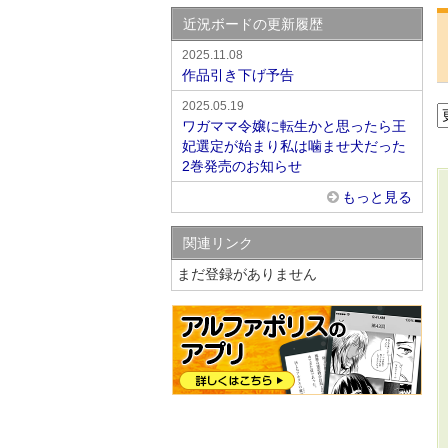
近況ボードの更新履歴
2025.11.08
作品引き下げ予告
2025.05.19
ワガママ令嬢に転生かと思ったら王
妃選定が始まり私は噛ませ犬だった
2巻発売のお知らせ
もっと見る
関連リンク
まだ登録がありません