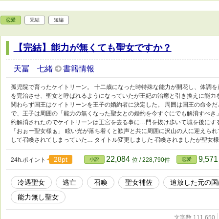
恋愛
完結
短編
【完結】能力が無くても聖女ですか？
天冨 七緒
書籍情報
孤児院で育ったケイトリーン。 十二歳になった時特殊な能力が開花し、体調を
を完治させ、聖女と呼ばれるようになっていたが王妃の治癒と引き換えに能力
関わらず国王はケイトリーンを王子の婚約者に決定した。 周囲は国王の命令だ
で、王子は周囲の「能力の無くなった聖女との婚約を今すぐにでも解消すべき
約解消されたのでケイトリーンは王宮を去る事に…門を抜け歩いて城を後にす
「おぉー聖女様ぁ」 眩い光が落ち着くと歓声と共に周囲に沢山の人に迎えら
して召喚されてしまっていた… タイトル変更しました 召喚されましたが聖女
22,084
9,57
28pt
24h.ポイント
小説
位 / 228,790件
恋愛
冷遇聖女
逃亡
召喚
聖女補佐
追放した元の国
能力無し聖女
文字数 111,650