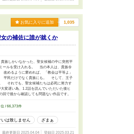
お気に入りに追加
1,035
聖女の補佐に誰が就くか
貴族しかいなかった、聖女候補の中に突然平
ミールを受け入れる。 当の本人は、貴族令
 改めるように窘めれば、 「教会は平等よ」
 平民だけでなく貴族にも。 そして、王子
。 それでも、聖女候補たちは必死に努力す
大変遅い為、1.2話を読んでいただいた後ヒ
どの回で後から確認しても問題ない作品です。
2
位 / 66,373件
ぐいは致しません
ざまぁ
最終更新日 2025.04.04
登録日 2025.03.21