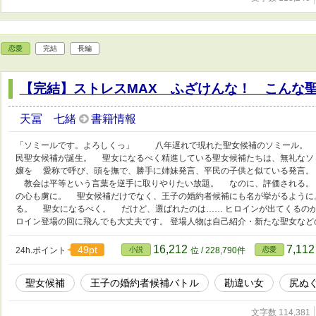
恋愛
完結
長編
【完結】ストレスMAX ふざけんな！ こんな
天冨 七緒
書籍情報
「ソミールです。よろしくっ」 八年遅れで現れた聖女候補のソミール。 
民聖女候補が誕生。 聖女になるべく精進している聖女候補たちは、無礼なソ
嬢を 愛称で呼び、頭を撫で、勝手に姉妹発言、平民の子供と似ている発言。
教会は平等という言葉を逆手に取りやりたい放題。 なのに、評価される。
の心も虜に。 聖女候補だけでなく、王子の婚約者候補にも名が挙がるように
る。 聖女になるべく。 だけど、選ばれたのは…… ヒロインが出てくるのが
ロイン登場の回に飛んでも大丈夫です。 登場人物は自己紹介・新たな聖女な
16,212
7,11
49pt
24h.ポイント
小説
位 / 228,790件
恋愛
聖女候補
王子の婚約者候補バトル
勘違い女
尻ぬ
文字数 114,381