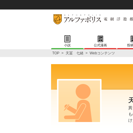
小説
公式漫画
投
TOP
>
天冨 七緒
>
Webコンテンツ
異
も
け