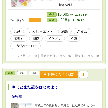
れていた。 守と由羅から『便利屋雛子』と馬鹿
にされ、一人こっそり泣いていた雛子に、企画
戦略室の上司である雪瀬鷹哉（29）が『──俺と
10,685
小説
位 / 228,634件
結婚してくれないか』といきなりプロポーズを
4,818
99pt
24h.ポイント
位 / 66,324件
恋愛
してきた上、同居まで提案してきて──？ 鷹哉
『宜しくな、俺の雛子』 雛子『俺の……ひぃ、
雛子？！！！』 シゴデキで冷徹な上司が見せる
恋愛
ハッピーエンド
結婚
ざまぁ
素顔は、なぜか想像以上に甘くて…… ※表紙も
御曹司
溺愛
イケメン
初恋
作中使用の画像も全てフリー素材です。 ※執筆
期間2026.6.3〜7.19
一途なヒーロー
文字数 103,735
最終更新日 2026.07.26
登録日 2026.07.19
青春
完結
短編
お気に入りに追加
1
キミとまた恋をはじめよう
遊野煌
高校三年の夏休み。来瀬理一は近所の川辺にや