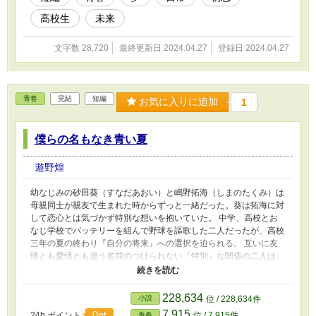
高校生
未来
文字数 28,720
最終更新日 2024.04.27
登録日 2024.04.27
青春
完結
短編
お気に入りに追加
1
僕らの名もなき青い夏
遊野煌
幼なじみの砂田葵（すなだあおい）と嶋野拓海（しまのたくみ）は
母親同士が親友で生まれた時からずっと一緒だった。葵は拓海に対
して恋心とは気づかず特別な想いを抱いていた。 中学、高校とお
なじ学校でバッテリーを組んで野球を謳歌した二人だったが、高校
三年の夏の終わり『自分の将来』への選択を迫られる。 互いに友
情とも愛情とも違う名前のつけられない『特別』な関係の二人は、
悩み、葛藤しながらもそれぞれの未来に向かってそれぞれの選択を
模索していく。 ──互いの未来の延長線上に互いの存在があること
を強く願いながら…… ※青春ブロマンスをテーマにしています。
228,634
小説
位 / 228,634件
7,915
0pt
24h.ポイント
位 / 7,915件
青春