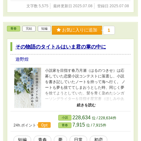
文字数 5,575
最終更新日 2025.07.08
登録日 2025.07.08
青春
完結
短編
お気に入りに追加
1
その物語のタイトルはいま君の掌の中に
遊野煌
小説家を目指す春乃月瀬（はるのつきせ）は応
募していた恋愛小説コンテストに落選し、小説
を書き記していたノートを持って海へ行く。 ノ
ートも夢も捨ててしまおうとした時、同じく夢
を捨てようとしていた、髪を青く染めたシンガ
ーソングライターを目指す星宮蒼（ほしみやあ
お）と出会う。 恋愛を知らない月瀬は、蒼か
ら、互いの夢を見つめなおすためにも七日間限
定の『恋愛ごっこ』をしないと誘われる。 ──七
228,634
小説
位 / 228,634件
日間の『恋愛ごっこ』が終わりを告げる時、二
7,915
0pt
24h.ポイント
位 / 7,915件
青春
人の夢は……？ 切なく、愛おしい青春純愛ラブ
ストーリー ※画像はフリー素材より
短編
青春
夢
日常
初恋