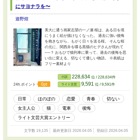
にサヨナラを〜
遊野煌
美大に通う画家志望の一ノ瀬 桜は、ある日を境
にうまく絵が描けなくなった。 過去に強い後悔
を抱きながら、もがく日々を送る桜。 そんな桜
の元に、関西弁を喋る黒猫のヒデさんが現れて
──？ おもひで猫列車に乗って、過去の後悔を思
い出に変える、切なくて優しい物語。 ※表紙は
フリー素材より
228,634
小説
位 / 228,634件
9,591
0pt
24h.ポイント
位 / 9,591件
ライト文芸
日常
ほのぼの
恋愛
青春
切ない
女主人公
猫
電車
後悔
ライト文芸大賞エントリー
文字数 19,135
最終更新日 2026.04.05
登録日 2026.04.05