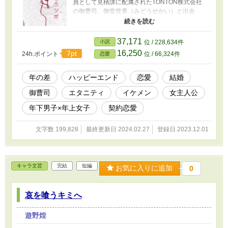
員として見積課に配属されたTONTON株式会社
の御曹司、御堂世界（みどうせかい）と出会
い、ひょんなことから三ヶ月間の契約交際をす
ることに。 キラキラネームにキラキラとした見
た目で更に会社の御曹司である世界は、自由奔
37,171
小説
位 / 228,634件
放な性格と振る舞いで完璧主義の梅子のペース
16,250
7pt
24h.ポイント
位 / 66,324件
恋愛
を乱していく。 ──あ、それツボっすね。 甘く
て、ちょっぴり意地悪な年下男子に振り回され
て噛みつかれて恋に落ちちゃう物語。 恋に臆病
年の差
ハッピーエンド
恋愛
結婚
なバリキャリvsキラキラ年下御曹司 恋の軍配は
御曹司
エタニティ
イケメン
女主人公
どちらに？ ※画像はフリー素材です。
年下男子×年上女子
契約恋愛
文字数 199,828
最終更新日 2024.02.27
登録日 2023.12.01
キャラ文芸
完結
短編
お気に入りに追加
0
哀を喰うキミへ
遊野煌