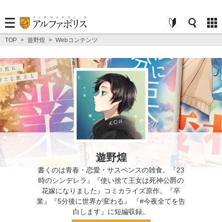
TOP
>
遊野煌
>
Webコンテンツ
遊野煌
書くのは青春・恋愛・サスペンスの雑食。『23
時のシンデレラ』『使い捨て王女は死神公爵の
花嫁になりました』コミカライズ原作。『卒
業』『5分後に世界が変わる』 『#今夜全てを告
白します』に短編収録。