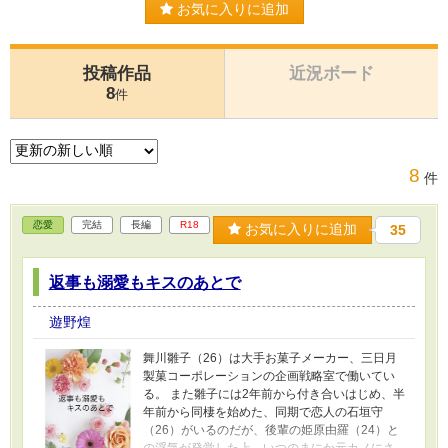
お気に入りに追加
投稿作品
近況ボード
8
件
8
件
恋愛
完結
長編
R18
お気に入りに追加
35
返事も溺愛もキスのあとで
遊野煌
舞川雛子（26）は大手お菓子メーカー、三日月
製菓コーポレーションの企画戦略室で働いてい
る。 また雛子には2年前から付き合いはじめ、半
年前から同棲を始めた、同期で恋人の石垣守
（26）がいるのだが、後輩の姫原由羅（24）と
の浮気が発覚した上、いつのまにか元カノにさ