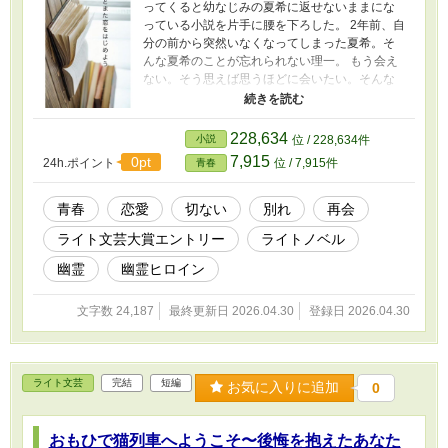
ってくると幼なじみの夏希に返せないままにな
っている小説を片手に腰を下ろした。 2年前、自
分の前から突然いなくなってしまった夏希。そ
んな夏希のことが忘れられない理一。 もう会え
ない。そう思えば思うほどに会いたい。そんな
理一の耳元からふいに夏希の声が聞こえてきて
──。 甘酸っぱくて切ない、ひと夏の青春恋愛フ
ァンタジーです。 ※表紙はフリー素材より
228,634
小説
位 / 228,634件
7,915
0pt
24h.ポイント
位 / 7,915件
青春
青春
恋愛
切ない
別れ
再会
ライト文芸大賞エントリー
ライトノベル
幽霊
幽霊ヒロイン
文字数 24,187
最終更新日 2026.04.30
登録日 2026.04.30
ライト文芸
完結
短編
お気に入りに追加
0
おもひで猫列車へようこそ〜後悔を抱えたあなた