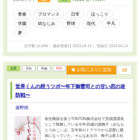
青春
ブロマンス
日常
ほっこり
学園
幼なじみ
野球
現代
平凡
夢
文字数 14,646
最終更新日 2024.04.15
登録日 2024.04.13
恋愛
完結
長編
R15
お気に入りに追加
19
世界くんの想うツボ〜年下御曹司との甘い恋の攻
防戦〜
遊野煌
衛生陶器を扱うTONTON株式会社で見積課課長
として勤務している今年35歳の源梅子（みなも
とうめこ）は、五年前のトラウマから恋愛に臆
病になっていた。そんなある日、梅子は新入社