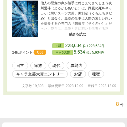
他人の悪意の声が勝手に聴こえてきてしまう夜
川愛斗（よるかわあいと）は、両親の死をキッ
カケに黒いスーツの男、黒淵定（くろふちさだ
め）と出会う。黒淵の仕事は人間の哀しい想い
を供養する心専門の『想儀屋（そうぎや）』だ
った。愛斗は、黒淵と共に想いを供養する巫
女・火華と三人で『想儀』を依頼してくる迷え
る人間の哀しみに寄り添いながら、自分自身と
も向き合っていく。 ※表紙はフリー素材
228,634
小説
位 / 228,634件
5,634
0pt
24h.ポイント
位 / 5,634件
キャラ文芸
日常
家族
現代
異能力
キャラ文芸大賞エントリー
お店
秘密
文字数 19,303
最終更新日 2023.12.09
登録日 2023.12.09
8
件