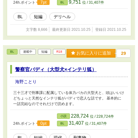
9,751
7pt
24h.ポイント
位 / 31,407件
BL
BL
短編
デリヘル
文字数 8,666
最終更新日 2021.10.25
登録日 2021.10.25
BL
連載中
短編
R18
お気に入りに追加
29
警察官バディ（大型犬×インテリ狐）
海野ことり
三十三才で刑事課に配属している体力バカの大型犬と、頭はいいけ
どちょっと天然なインテリ狐がバディで恋人な話です。 基本的に
一話完結なのでそれだけで読めます。
228,724
小説
位 / 228,724件
31,407
0pt
24h.ポイント
位 / 31,407件
BL
BL
短編
現代
刑事物