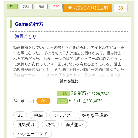
BL
完結
長編
R18
お気に入りに追加
38
Gameの行方
海野ことり
動画投稿をしていた五人の男たちが集められ、アイドルデビューを
する事になった。 そのうちの二人は過去に因縁があり、憎み憎ま
れる間柄だった。 しかし一つの目的に向かって一緒に過ごすうち
に気持ちが変わっていき、互いに想いを寄せるようになる。 過去
の因縁が表沙汰になり、その理由を知った時に一方的に憎んでいた
男は後悔する――。 好きな子を虐めちゃう男がギャフンと言わさ
れ、最終的にはラブラブハッピーな中編です。 宜しくお願いしま
す。 ※）Pixivで元になった話を投稿しています。 ※）ムーンライ
トノベルズにも同時投稿しています。 ※）エロは最後に両想いえ
36,905
小説
位 / 228,724件
っちが軽くある程度です。いつもほどは濃くありません。
9,751
7pt
24h.ポイント
位 / 31,407件
BL
BL
中編
シリアス
好きな子虐め
健気受け
現代
両片想い
ハッピーエンド