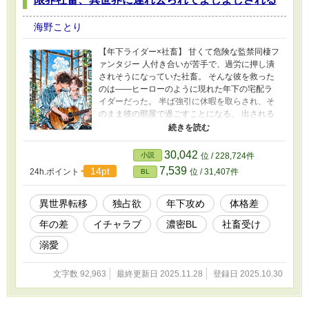
海野ことり
【年下ライダー×社畜】 甘くて危険な監禁同棲フ
ァンタジー 人付き合いが苦手で、過労に押し潰
されそうになっていた社畜。 そんな彼を救った
のは――ヒーローのように現れた年下の宅配ラ
イダーだった。 半ば強引に休暇を取らされ、そ
のまま彼の部屋で過ごすことになる。 出される
食事は温かく、ベッドは清潔でやわらかい。 差
し伸べられる人肌は優しく、固く凍りついてい
た心を少しずつ溶かしていく。 穏やかな日々の
30,042
小説
位 / 228,724件
中、二人の距離は近づいていく。 けれど、期限
7,539
14pt
24h.ポイント
位 / 31,407件
BL
が迫ったある日――彼は静かに囁く。 「ごめ
ん、泣かないで。俺はあなたをもう手放せな
い。 だから、もう一度、もっと遠くへ攫うこと
異世界転移
独占欲
年下攻め
体格差
に決めた」 ――「異世界へようこそ」。 年下攻
年の差
イチャラブ
濃密BL
社畜受け
め×社畜受け。 よしよし甘やかされて、寂しさご
と抱きしめられる―― 癒やしと独占欲が交錯す
溺愛
る監禁同棲ファンタジー。
文字数 92,963
最終更新日 2025.11.28
登録日 2025.10.30