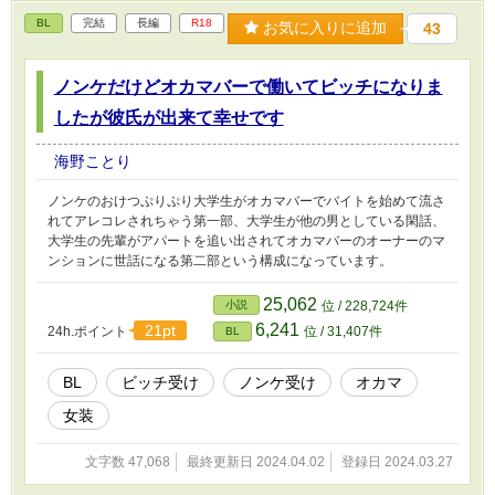
BL
完結
長編
R18
お気に入りに追加
43
ノンケだけどオカマバーで働いてビッチになりま
したが彼氏が出来て幸せです
海野ことり
ノンケのおけつぷりぷり大学生がオカマバーでバイトを始めて流さ
れてアレコレされちゃう第一部、大学生が他の男としている閑話、
大学生の先輩がアパートを追い出されてオカマバーのオーナーのマ
ンションに世話になる第二部という構成になっています。
25,062
小説
位 / 228,724件
6,241
21pt
24h.ポイント
位 / 31,407件
BL
BL
ビッチ受け
ノンケ受け
オカマ
女装
文字数 47,068
最終更新日 2024.04.02
登録日 2024.03.27