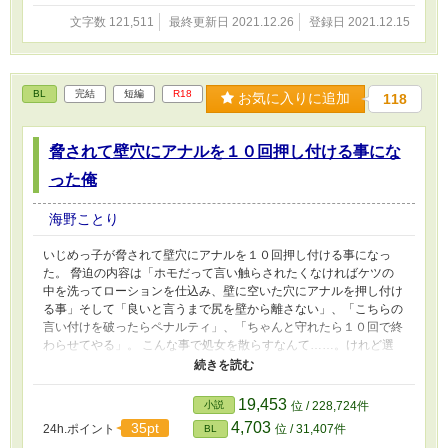
（現在はマイピク限定公開にしています）。 ※この作品はムーン
文字数 121,511
最終更新日 2021.12.26
登録日 2021.12.15
ライトノベルでも連載予定です。
BL
完結
短編
R18
お気に入りに追加
118
脅されて壁穴にアナルを１０回押し付ける事にな
った俺
海野ことり
いじめっ子が脅されて壁穴にアナルを１０回押し付ける事になっ
た。 脅迫の内容は「ホモだって言い触らされたくなければケツの
中を洗ってローションを仕込み、壁に空いた穴にアナルを押し付け
る事」そして「良いと言うまで尻を壁から離さない」、「こちらの
言い付けを破ったらペナルティ」、「ちゃんと守れたら１０回で終
わらせてやる」。 こんな事で処女を散らすなんて……。けれど選
ぶ余地はなかった。証拠写真をバラ撒かれたら人生が終わる。 １
０回だけ我慢するんだ……。 俺は相手が誰かもわからず、尻穴を
差し出す事になった。 ヤッてるだけのエロ妄想短編……の筈が拗
19,453
小説
位 / 228,724件
らせマンになりました。 そんな訳ねえよ！ というツッコミはひと
4,703
35pt
24h.ポイント
位 / 31,407件
BL
まず押さえてお読み下さい。 ※）少スカ、無理やり注意です！