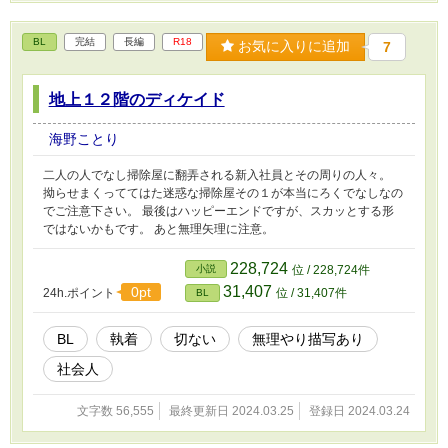
BL
完結
長編
R18
お気に入りに追加
7
地上１２階のディケイド
海野ことり
二人の人でなし掃除屋に翻弄される新入社員とその周りの人々。
拗らせまくっててはた迷惑な掃除屋その１が本当にろくでなしなの
でご注意下さい。 最後はハッピーエンドですが、スカッとする形
ではないかもです。 あと無理矢理に注意。
228,724
小説
位 / 228,724件
31,407
0pt
24h.ポイント
位 / 31,407件
BL
BL
執着
切ない
無理やり描写あり
社会人
文字数 56,555
最終更新日 2024.03.25
登録日 2024.03.24