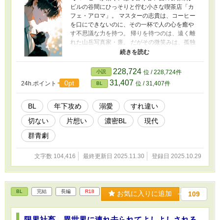
ビルの谷間にひっそりと佇む小さな喫茶店「カ
フェ・アロマ」。 マスターの志貴は、コーヒー
を口にできないのに、その一杯で人の心を癒や
す不思議な力を持つ。 帰りを待つのは、遠く離
れた山岳写真家・廉。 だがその微笑みは、孤独
な人形作家・理央の胸を切なく揺らしていた。
理央を温かく見守るのは、寡黙な整体師・奏
太。 かつて「鉄人」と呼ばれた元アスリート
228,724
小説
位 / 228,724件
で、事故により夢を絶たれた男だ。 穏やかな眼
31,407
0pt
24h.ポイント
位 / 31,407件
BL
差しと強靭な心が、理央の傷を少しずつ癒して
いく。 パン職人の燕司は、突然帰国した幼馴染
み・洸に戸惑う。 飄々とした洸の裏には、誰に
BL
年下攻め
溺愛
すれ違い
も見せない執着と後悔がある。 かつて彼は、想
切ない
片想い
濃密BL
現代
いを告げられぬまま燕司の身体だけを手に入れ
た。 志貴の影に縛られた燕司は、その歪んだ関
群青劇
係から抜け出せずに苦しむ。 それぞれの想いが
交わるとき、 誰かの優しさが、別の誰かを救
文字数 104,416
最終更新日 2025.11.30
登録日 2025.10.29
う。 その愛は、歪で、切ない。 その毒に、誰も
抗えない――。
BL
完結
長編
R18
お気に入りに追加
109
限界社畜、異世界に連れ去られてよしよしされる