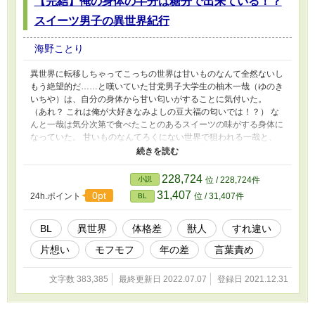
【完結】俺の身体の半分は糖分で出来ている！？
スイーツ男子の異世界紀行
海野ことり
異世界に転移しちゃってこっちの世界は甘いものなんて全然ないし
もう絶望的だ……と嘆いていた甘党男子大学生の柚木一哉（ゆのき
いちや）は、自分の身体から甘い匂いがすることに気付いた。
（あれ？ これは俺が大好きなみよしの豆大福の匂いでは！？） な
んと一哉は気分次第で食べたことのあるスイーツの味がする身体に
なっていた。 甘いものなんてろくにない世界で狙われる一哉と、
甘いものが嫌いなのに一哉の護衛をする黒豹獣人のロク。 二人は
一哉が狙われる理由を無くす為に甘味を探す旅に出るが……。
《人物紹介》 柚木一哉（愛称チヤ、大学生１９才）甘党だけど肉
228,724
小説
位 / 228,724件
も好き。一人暮らしをしていたので簡単な料理は出来る。自分で作
31,407
0pt
24h.ポイント
位 / 31,407件
BL
れるお菓子はクレープだけ。 女性に「ツルツルなのはちょっと引
くわね。男はやっぱりモサモサしてないと」と言われてこちらの女
性が苦手になった。 ベルモント・ロクサーン侯爵（通称ロク）黒
BL
異世界
体格差
獣人
すれ違い
豹の獣人。甘いものが嫌い。なので一哉の護衛に抜擢される。真っ
片想い
モフモフ
年の差
言葉責め
黒い毛並みに見事なプルシアン・ブルーの瞳。 顔は黒豹そのもの
だが身体は二足歩行で、全身が天鵞絨のような毛に覆われている。
爪と牙が鋭い。 ※）こちらはムーンライトノベルズ様にも投稿し
文字数 383,385
最終更新日 2022.07.07
登録日 2021.12.31
ております。 ※）Ｒが含まれる話はタイトルに記載されていま
す。