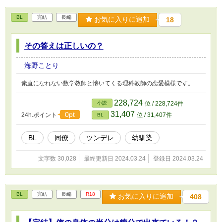
BL
完結
長編
お気に入りに追加
18
その答えは正しいの？
海野ことり
素直になれない数学教師と懐いてくる理科教師の恋愛模様です。
228,724
小説
位 / 228,724件
31,407
0pt
24h.ポイント
位 / 31,407件
BL
BL
同僚
ツンデレ
幼馴染
文字数 30,028
最終更新日 2024.03.24
登録日 2024.03.24
BL
完結
長編
R18
お気に入りに追加
408