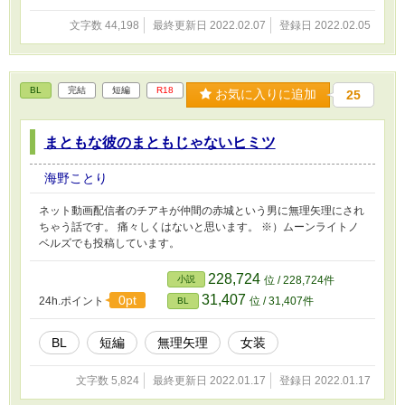
文字数 44,198
最終更新日 2022.02.07
登録日 2022.02.05
BL
完結
短編
R18
お気に入りに追加
25
まともな彼のまともじゃないヒミツ
海野ことり
ネット動画配信者のチアキが仲間の赤城という男に無理矢理にされ
ちゃう話です。 痛々しくはないと思います。 ※）ムーンライトノ
ベルズでも投稿しています。
228,724
小説
位 / 228,724件
31,407
0pt
24h.ポイント
位 / 31,407件
BL
BL
短編
無理矢理
女装
文字数 5,824
最終更新日 2022.01.17
登録日 2022.01.17