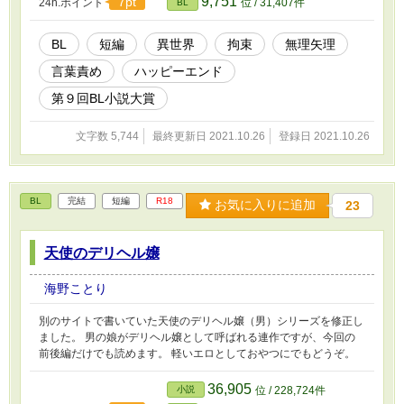
9,751
7pt
24h.ポイント
位 / 31,407件
BL
BL
短編
異世界
拘束
無理矢理
言葉責め
ハッピーエンド
第９回BL小説大賞
文字数 5,744
最終更新日 2021.10.26
登録日 2021.10.26
BL
完結
短編
R18
お気に入りに追加
23
天使のデリヘル嬢
海野ことり
別のサイトで書いていた天使のデリヘル嬢（男）シリーズを修正し
ました。 男の娘がデリヘル嬢として呼ばれる連作ですが、今回の
前後編だけでも読めます。 軽いエロとしておやつにでもどうぞ。
36,905
小説
位 / 228,724件