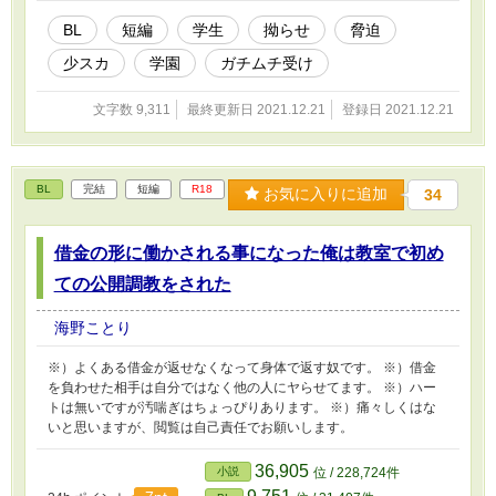
（今さら） ※）ムーンライトノベルズ様にも投稿してます。
BL
短編
学生
拗らせ
脅迫
少スカ
学園
ガチムチ受け
文字数 9,311
最終更新日 2021.12.21
登録日 2021.12.21
BL
完結
短編
R18
お気に入りに追加
34
借金の形に働かされる事になった俺は教室で初め
ての公開調教をされた
海野ことり
※）よくある借金が返せなくなって身体で返す奴です。 ※）借金
を負わせた相手は自分ではなく他の人にヤらせてます。 ※）ハー
トは無いですが汚喘ぎはちょっぴりあります。 ※）痛々しくはな
いと思いますが、閲覧は自己責任でお願いします。
36,905
小説
位 / 228,724件