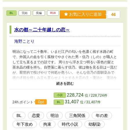
BL
完結
長編
R18
お気に入りに追加
46
水の都～二十年越しの恋～
海野ことり
明治になって二十数年、いまだ江戸の匂いを色濃く残す水路の町
で、外国人の血を引く孤独でやさぐれた男・信乃（しの）が職人と
して立ち直るまでの話です。 周りから浮き立つ明るい茶色の髪と
茶水晶の瞳を持ち、自堕落に暮らす信乃。彼は物を見る目は一流だ
が、厭世的で投げやりで何処か危うい。 そんな信乃の昔馴染みで
彼の才能を惜しみ立ち直らせようとする大店の主・蓮治と、蓮治を
慕う料亭の若旦那で信乃に可愛がられている三津弥。 三津弥の幼
馴染みで信乃を一途に想ういなせな船頭・慶太郎。 この四人に加
えて蓮治の贔屓にしている看板役者、その付き人をしている駆け出
228,724
小説
位 / 228,724件
しの役者、関西から流れてきた料理人が絡みます。 なんちゃって
31,407
0pt
24h.ポイント
位 / 31,407件
BL
時代物で主要人物七人がホモ（或いはバイだけど男とくっつく）ば
かりで、惚れた腫れたとしっぽりしています。 エロはちょいちょ
い挟みつつ、途中から濃いめになる予定です。 ※R−18話は記載し
BL
恋愛
明治
三角関係
年の差
ていますが、褌、縛り、尿道責めが出てくるかもしれないので苦手
年下攻め
拘束
時代小説
幼馴染
な方はご遠慮下さい。 ※Pixivで昔上げた小説をだいぶ加筆修正し
ていますので、何処かで見た覚えのある方もいるかもしれません