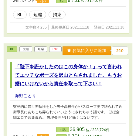
9,751
7pt
24h.ポイント
位 / 31,407件
BL
BL
短編
拘束
文字数 4,235
最終更新日 2021.11.18
登録日 2021.11.18
BL
完結
短編
R18
お気に入りに追加
210
「陛下を誑かしたのはこの身体か！」って言われ
てエッチなポーズを沢山とらされました。もうお
婿にいけないから責任を取って下さい！
海野ことり
突発的に異世界転移をした男子高校生がバスローブ姿で縛られて近
衛隊長にあちこち弄られていいようにされちゃう話です。 ほぼ全
編エロで言葉責め。 無理矢理だけど痛くはないです。
36,905
小説
位 / 228,724件