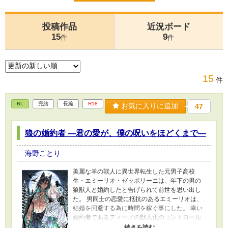
投稿作品
近況ボード
15
9
件
件
15
件
BL
完結
長編
R18
お気に入りに追加
47
狼の婚約者 ―君の愛が、僕の呪いをほどくまで―
海野ことり
美麗な羊の獣人に異世界転生した元男子高校
生・エミーリオ・ゼッポリーニは、年下の男の
狼獣人と婚約したと告げられて前世を思い出し
た。 男同士の恋愛に抵抗のあるエミーリオは、
結婚を回避する為に時間を稼ぐ事にした。 幸い
婚約者であるディーノの獣人化のコントロール
が未熟だったので、完璧になるまでは会わなく