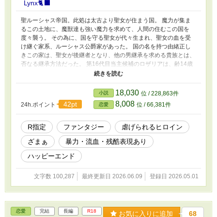
Lynx🐈‍⬛
聖ルーシャス帝国。此処は太古より聖女が住まう国。 魔力が集ま
るこの土地に、魔獣達も強い魔力を求めて、人間の住むこの国を
度々襲う。 その為に、国を守る聖女が代々生まれ、聖女の血を受
け継ぐ家系、ルーシャス公爵家があった。 国の名を持つ由緒正し
きこの家は、聖女が後継者となり、他の男継承を求める貴族とは、
否なる継承方法だった。 第16代目当主候補のロザリアは、齢14歳
の少女。まだ幼いロザリアに悲劇が訪れたのは、14歳の誕生日の朝
だった。 ＊過激な暴力的シーンを多く書いています。 続編予定が
あり、只今執筆中です
18,030
小説
位 / 228,863件
8,008
42pt
24h.ポイント
位 / 66,381件
恋愛
R指定
ファンタジー
虐げられるヒロイン
ざまぁ
暴力・流血・残酷表現あり
ハッピーエンド
文字数 100,287
最終更新日 2026.06.09
登録日 2026.05.01
恋愛
完結
長編
R18
お気に入りに追加
68