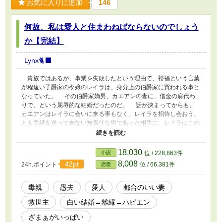
お気に入りに追加
146
何故、私は愛人と住まわねばならないのでしょう
か【完結】
Lynx🐈‍⬛
貴族ではあるが、事業を失敗したという理由で、裕福という言葉
が程遠い子爵家の令嬢のレイラは、身分上の伯爵家に買われる事と
なっていた。 その伯爵家嫡男、カエアンの妻に、借金の肩代わ
りで、という屈辱的な結婚だったのだ。 話が決まってからも、
カエアンはレイラに会いに来る事もなく、レイラを招待し会おう、
とも手紙を送って来ない無責任な男であった相手に、レイラはこの
結婚に不本意極まりなく、不満を思いつつも、口に出す事も許され
ない身の上の令嬢だった。 貧困の身ではあるのに、両親はレイ
ラの他に4人の兄弟姉妹が居り、日々お金の工面に右往左往する始
18,030
小説
位 / 228,863件
末であった。 不満1つも言える様な家庭環境で育ったレイラは、
8,008
42pt
24h.ポイント
位 / 66,381件
恋愛
これからの事を考えると不安でいっぱいだった−−−。 ＊終盤にᎻシ
ーンがありますので、R指定にしています
毒親
愚夫
愛人
都合のいい妻
救世主
白い結婚→離縁→ハピエン
ざまぁがいっぱい