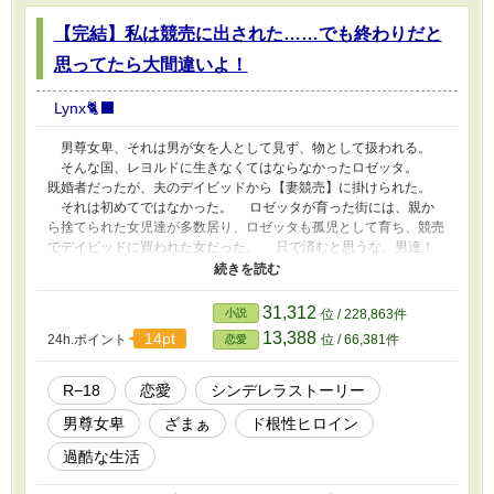
【完結】私は競売に出された……でも終わりだと
思ってたら大間違いよ！
Lynx🐈‍⬛
男尊女卑、それは男が女を人として見ず、物として扱われる。
そんな国、レヨルドに生きなくてはならなかったロゼッタ。
既婚者だったが、夫のデイビッドから【妻競売】に掛けられた。
それは初めてではなかった。 ロゼッタが育った街には、親か
ら捨てられた女児達が多数居り、ロゼッタも孤児として育ち、競売
でデイビッドに買われた女だった。 只で済むと思うな、男達！
と、這いつくばって生き抜く事にしたロゼッタに、救いの手が差し
伸べられて…………。 ＊Hシーンには♡付き
31,312
小説
位 / 228,863件
13,388
14pt
24h.ポイント
位 / 66,381件
恋愛
R−18
恋愛
シンデレラストーリー
男尊女卑
ざまぁ
ド根性ヒロイン
過酷な生活