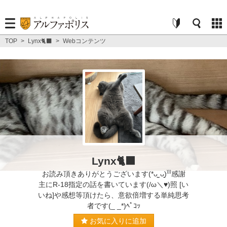
TOP
>
Lynx🐈‍⬛
>
Webコンテンツ
Lynx🐈‍⬛
お読み頂きありがとうございます(*ᴗ͈ˬᴗ͈)⁾⁾⁾感謝
主にR-18指定の話を書いています(/ω＼♥)照 [い
いね]や感想等頂けたら、意欲倍増する単純思考
者です(_ _*)ﾍﾟｺｯ
お気に入りに追加