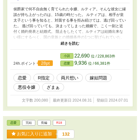
侯爵家で何不自由無く育てられた令嬢、ルティア。そんな彼女に縁
談が持ち上がったのは、15歳の時だった。 ルティアは、相手が皇
太子という事を知ると、対面する事を拒み続けては、逃げ回ってい
た。 逃げ回っていても、決まってしまった婚姻で、こく一刻と近
付く婚約発表と結婚式。 阻止をしたくて、ルティアは結婚出来な
い様にするべく、国の皇族との婚姻条件の1つに挙げられていた、
皇太子妃になる令嬢の純潔を早く捨てようと考えていた−−−。 だ
が、ルティアの周囲で巻き起こる陰謀と邪魔者の出現。そして、皇
太子との接点が明らかになると、ルティアの意思は変わっていく−−
22,690
小説
位 / 228,863件
−。 ＊Hシーンは♡付
9,936
28pt
24h.ポイント
位 / 66,381件
恋愛
恋愛
R指定
両片想い
嫁姑問題
悪役令嬢
ざまぁ
文字数 200,080
最終更新日 2024.08.31
登録日 2024.07.01
恋愛
完結
長編
R18
お気に入りに追加
132