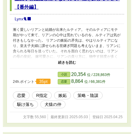
【番外編】
Lynx🐈‍⬛
漸く愛しいリアンと結婚が出来たルティア。 そのルティアにモテ
期がやって来て、リアンの心中は荒れているのを、ルティアは気が
付きもしなかった。 リアンの嫉妬の矛先は、やはりルティアにな
り、皇太子夫婦に課せられる世継ぎ問題も考えないまま、リアンに
貪られる毎日を送っていた。 それを面白く思わないのは、リアン
の母の皇妃。 嫁可愛さに、リアンの貪り方に、物申す頻度が多く
なり、ルティアの嫁姑問題も勃発。 まだ子供は要らない、と言う
リアン。 子供を周囲から熱望され、欲しいと思っているルティ
ア。とうとう夫婦間のズレも生じていき、果たして世継ぎ問題はど
20,354
小説
位 / 228,863件
う決着がつくのか………。 そして、またルティアの兄スヴェンと
8,864
35pt
24h.ポイント
位 / 66,381件
恋愛
リアンの従兄妹ローズとの恋の行方は………。 ＊Hシーンに♡付き
ます。 ＊此方は番外編なので、本編を読んでから此方をお読み頂
きたいです。
恋愛
R指定
嫉妬
策略・陰謀
駆け落ち
犬猿の仲
文字数 55,560
最終更新日 2025.05.03
登録日 2025.04.25