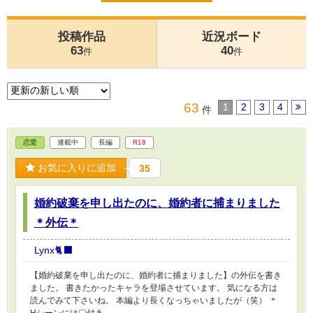
投稿作品
近況ボード
63
40
件
件
63
1
2
3
4
件
恋愛
連載中
長編
R18
お気に入りに追加
35
婚約破棄を申し出たのに、婚約者に捕まりました
＊外伝＊
Lynx🐈‍⬛
【婚約破棄を申し出たのに、婚約者に捕まりました】の外伝を書き
ました。 書きたかったキャラを登場させています。 気になる方は
読んでみて下さいね。 本編より長くなっちゃいましたが（笑） ＊
Hシーンには♡付き