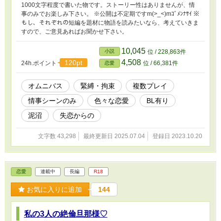
1000文字程度で書いた物です。ストーリー性はありませんが、情
事のみでお楽しみ下さい。 ※公開は不定期ですm(>_<)mｺﾞﾒﾝﾅｻｲ ※
もし、それぞれの短編を題材に物語を読みたいなら、考えていきま
すので、ご意見あればお聞かせ下さい。
10,045
小説
位 / 228,863件
4,508
120pt
24h.ポイント
位 / 66,381件
恋愛
オムニバス
緊縛・拘束
複数プレイ
情事シーンのみ
色々な恋愛
BL有り
泥沼
失恋からの
文字数 43,298
最終更新日 2025.07.04
登録日 2023.10.20
恋愛
連載中
長編
R18
お気に入りに追加
144
私の3人の絶倫旦那様♡