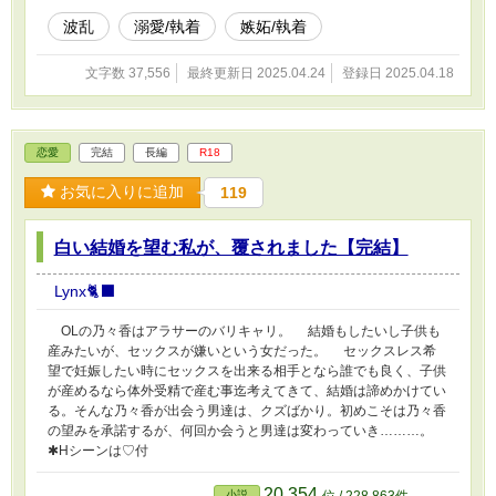
波乱
溺愛/執着
嫉妬/執着
文字数 37,556
最終更新日 2025.04.24
登録日 2025.04.18
恋愛
完結
長編
R18
お気に入りに追加
119
白い結婚を望む私が、覆されました【完結】
Lynx🐈‍⬛
OLの乃々香はアラサーのバリキャリ。 結婚もしたいし子供も
産みたいが、セックスが嫌いという女だった。 セックスレス希
望で妊娠したい時にセックスを出来る相手となら誰でも良く、子供
が産めるなら体外受精で産む事迄考えてきて、結婚は諦めかけてい
る。そんな乃々香が出会う男達は、クズばかり。初めこそは乃々香
の望みを承諾するが、何回か会うと男達は変わっていき………。
✱Hシーンは♡付
20,354
小説