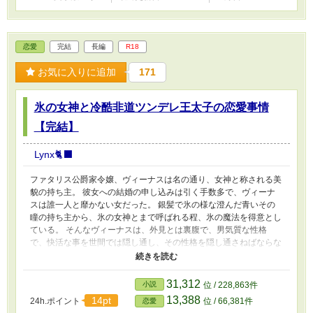
恋愛
完結
長編
R18
お気に入りに追加
171
氷の女神と冷酷非道ツンデレ王太子の恋愛事情
【完結】
Lynx🐈‍⬛
ファタリス公爵家令嬢、ヴィーナスは名の通り、女神と称される美
貌の持ち主。 彼女への結婚の申し込みは引く手数多で、ヴィーナ
スは誰一人と靡かない女だった。 銀髪で氷の様な澄んだ青いその
瞳の持ち主から、氷の女神とまで呼ばれる程、氷の魔法を得意とし
ている。 そんなヴィーナスは、外見とは裏腹で、男気質な性格
で、快活な事を世間では隠し通し、その性格を隠し通さねばならな
い相手とは結婚は出来ぬ、とことごとく縁談を断り続けてい
た………。 ＊性描写の話には♡が付いてます ＊視点変えで、主人
公2人の描写をそれぞれ書いているので、会話が重なる時あります
31,312
小説
位 / 228,863件
13,388
14pt
24h.ポイント
位 / 66,381件
恋愛