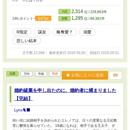
2,314
小説
位 / 228,863件
1,295
647pt
24h.ポイント
位 / 66,381件
恋愛
R指定
謀反
略奪愛？
溺愛
悲しい結末
文字数 12,988
最終更新日 2026.08.08
登録日 2026.08.01
恋愛
完結
長編
R18
お気に入りに追加
99
婚約破棄を申し出たのに、婚約者に捕まりました
【完結】
Lynx🐈‍⬛
幼い頃に結婚相手を決められたエレノアは、日々の度重なる王妃教
育に鬱憤を募らせていた。 18歳になれば、相手である王太子、ダ