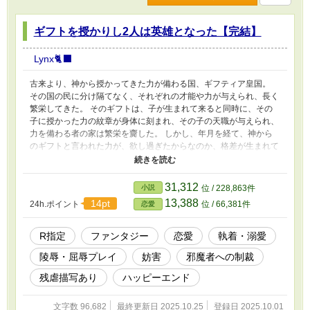
ギフトを授かりし2人は英雄となった【完結】
Lynx🐈‍⬛
古来より、神から授かってきた力が備わる国、ギフティア皇国。
その国の民に分け隔てなく、それぞれの才能や力が与えられ、長く
繁栄してきた。 そのギフトは、子が生まれて来ると同時に、その
子に授かった力の紋章が身体に刻まれ、その子の天職が与えられ、
力を備わる者の家は繁栄を齎した。 しかし、年月を経て、神から
のギフトと言われた力が、欲し過ぎたからなのか、格差が生まれて
しまったからか、ギフトを授かりし者は少なくなり、伝説となりつ
つある。それが、300年も前から………。 その理由を調べようとす
ると、その者は不遇の死を遂げる様になった為、誰も調べる事が無
31,312
小説
位 / 228,863件
くなった頃、ギフティア皇国のとある領地、ガストラ侯爵領で、1
13,388
14pt
24h.ポイント
位 / 66,381件
恋愛
組の夫婦が誕生する。 夫の名は公爵家の嫡男カエアン、妻の名は
ガストラ侯爵家令嬢ティティリア。 決して幸せになる為の結婚で
はなかった………。 ＊性描写の話には♡付 ＊終盤、残虐描写があ
R指定
ファンタジー
恋愛
執着・溺愛
ります。オブラートには包んでいるつもりですが、苦手な方は端折
陵辱・屈辱プレイ
妨害
邪魔者への制裁
って下さいm(_ _)m 一応、その話には★を付けておきます
残虐描写あり
ハッピーエンド
文字数 96,682
最終更新日 2025.10.25
登録日 2025.10.01