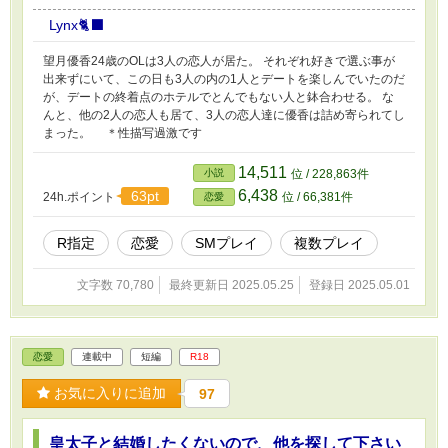
Lynx🐈‍⬛
望月優香24歳のOLは3人の恋人が居た。 それぞれ好きで選ぶ事が
出来ずにいて、この日も3人の内の1人とデートを楽しんでいたのだ
が、デートの終着点のホテルでとんでもない人と鉢合わせる。 な
んと、他の2人の恋人も居て、3人の恋人達に優香は詰め寄られてし
まった。 ＊性描写過激です
14,511
小説
位 / 228,863件
6,438
63pt
24h.ポイント
位 / 66,381件
恋愛
R指定
恋愛
SMプレイ
複数プレイ
文字数 70,780
最終更新日 2025.05.25
登録日 2025.05.01
恋愛
連載中
短編
R18
お気に入りに追加
97
皇太子と結婚したくないので、他を探して下さい