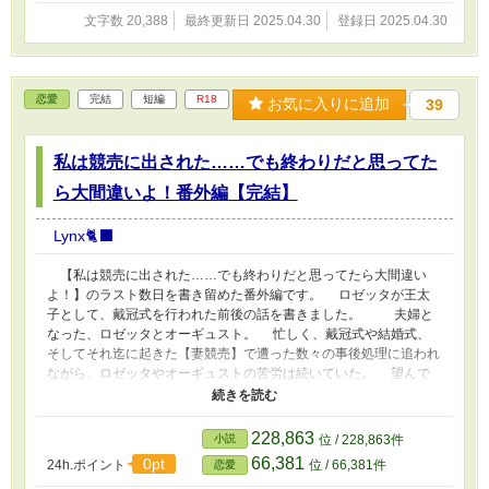
文字数 20,388
最終更新日 2025.04.30
登録日 2025.04.30
恋愛
完結
短編
R18
お気に入りに追加
39
私は競売に出された……でも終わりだと思ってた
ら大間違いよ！番外編【完結】
Lynx🐈‍⬛
【私は競売に出された……でも終わりだと思ってたら大間違い
よ！】のラスト数日を書き留めた番外編です。 ロゼッタが王太
子として、戴冠式を行われた前後の話を書きました。 夫婦と
なった、ロゼッタとオーギュスト。 忙しく、戴冠式や結婚式、
そしてそれ迄に起きた【妻競売】で遭った数々の事後処理に追われ
ながら、ロゼッタやオーギュストの苦労は続いていた。 望んで
いた、ロゼッタの妊娠の裏で沸き起こるロゼッタのモテ期とオーギ
ュストの嫉妬に、またもや巻き起こる、オーギュストへの夫反対論
争。 果たして2人が落ち着いて新婚生活が迎えられるの
228,863
小説
位 / 228,863件
か…………。
66,381
0pt
24h.ポイント
位 / 66,381件
恋愛