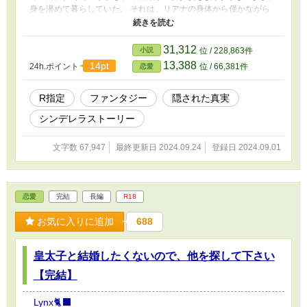
身を潜めて暮らしていた。 それは、リアナの身体から僅かながら
溢れる魔力をひた隠していなければならない、とリアナの本心が警
告をしていたからだった。 この生活を10年続けた22歳の時、少し
ずつリアナを取り巻く環境が変わりつつあって−−− ＊Hシーンには
31,312
小説
位 / 228,863件
♡が付きます ＊二部作です 独身編の後に新婚編があります ＊話の
13,388
14pt
24h.ポイント
位 / 66,381件
恋愛
内容により、終盤にも新しいキャラも出て来る事になるので、独身
編と新婚編に分けました
R指定
ファンタジー
隠された真実
シンデレラストーリー
文字数 67,947
最終更新日 2024.09.24
登録日 2024.09.01
恋愛
完結
長編
R18
お気に入りに追加
688
皇太子と結婚したくないので、他を探して下さい
【完結】
Lynx🐈‍⬛