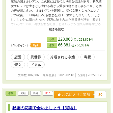
魔法の国オルレアン。この国には古代より聖女伝説があり、初代聖
女エレノアは生きとし生ける者から愛され従わせる事が出来、万物
の声が聞こえた。 オルレアンを建国し、初代女王となったエレノ
アの没後、1000年経っても恩恵を受け、繁栄した国だった。 しか
し、甘い汁に慣れきった、恩恵に味を占めた国民達が増え、衰退し
ていって100年。再び聖女を祀れ、とオルレアン国民が声を挙げる
と、忽ち我が聖女、とその地位を争う様になる。 そんな中、初代
聖女エレノアはその1000年を生まれ変わりながら、オルレアン国
を見つめて来ていた1人。彼女は1人嘆き悲しむが、エレノアに頼る
228,863
小説
位 / 228,863件
事だけを考えては駄目だと教えて来たつもりだったが、堕落した国
66,381
0pt
24h.ポイント
位 / 66,381件
恋愛
民には届く事は無かった。 そして、再びオルレアン国に生を受け
たエレノアは………
恋愛
異世界
冷遇される令嬢
毒親
聖女
ざまぁ
文字数 106,386
最終更新日 2025.02.18
登録日 2025.01.25
恋愛
完結
長編
R18
お気に入りに追加
80
秘密の花園で会いましょう【完結】