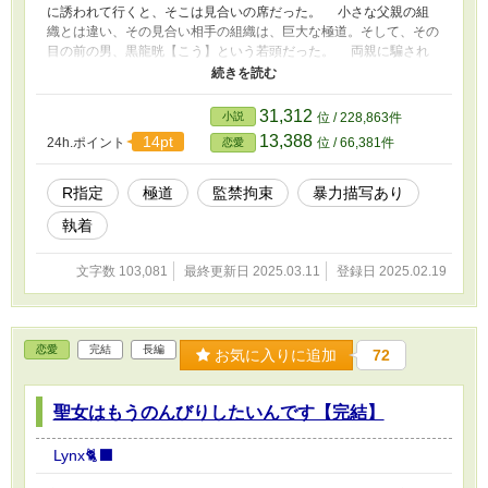
に誘われて行くと、そこは見合いの席だった。 小さな父親の組
織とは違い、その見合い相手の組織は、巨大な極道。そして、その
目の前の男、黒龍晄【こう】という若頭だった。 両親に騙され
て来た見合いの席に、麗禾は激高するが…………。 ＊過激な性描
写表現や言葉使いがあります。
31,312
小説
位 / 228,863件
13,388
14pt
24h.ポイント
位 / 66,381件
恋愛
R指定
極道
監禁拘束
暴力描写あり
執着
文字数 103,081
最終更新日 2025.03.11
登録日 2025.02.19
恋愛
完結
長編
お気に入りに追加
72
聖女はもうのんびりしたいんです【完結】
Lynx🐈‍⬛