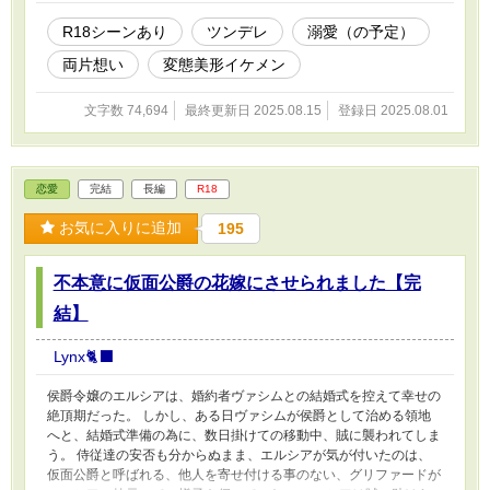
R18シーンあり
ツンデレ
溺愛（の予定）
両片想い
変態美形イケメン
文字数 74,694
最終更新日 2025.08.15
登録日 2025.08.01
恋愛
完結
長編
R18
お気に入りに追加
195
不本意に仮面公爵の花嫁にさせられました【完
結】
Lynx🐈‍⬛
侯爵令嬢のエルシアは、婚約者ヴァシムとの結婚式を控えて幸せの
絶頂期だった。 しかし、ある日ヴァシムが侯爵として治める領地
へと、結婚式準備の為に、数日掛けての移動中、賊に襲われてしま
う。 侍従達の安否も分からぬまま、エルシアが気が付いたのは、
仮面公爵と呼ばれる、他人を寄せ付ける事のない、グリファードが