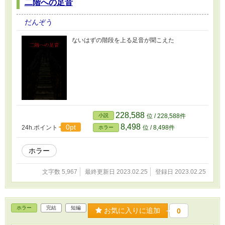
二階への足音
だんぞう
ないはずの階段を上る足音が聞こえた
228,588
小説
位 / 228,588件
8,498
0pt
24h.ポイント
位 / 8,498件
ホラー
ホラー
文字数 5,967
最終更新日 2023.02.25
登録日 2023.02.25
ホラー
完結
短編
お気に入りに追加
0