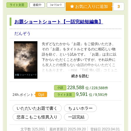
ライト文芸
連載中
ｼｮｰﾄｼｮｰﾄ
お気に入りに追加
3
お題ショートショート【一話完結短編集】
だんぞう
先ずどなたかから「お題」をご提供いただき、
その「お題」をタイトルとするのに相応しい物
語を紡ぐ、という試みです。 「お題」は主に以
下からいただくことが多いですが、それ以外に
も友人との他愛もない会話の中からいただくこ
ともあります。 ・mixi 「THE 怖い話」コミュニ
ティにおける「お題」イベント ・Twitter #呟怖
ハッシュタグの「お題」が 136文字に収まら
ず、開き直って短編化 ・Twitter 「字書きさんが
228,588
小説
位 / 228,588件
ゆるっと喋るコミュニティ」コミュニティにお
9,591
0pt
24h.ポイント
位 / 9,591件
ライト文芸
ける三題「お題」 全体的にホラー要素若干あり
な短編が多いですが、私自身は「人を怖がらせ
る」物語ではなく、人生の悲喜こもごもに怪異
いただいたお題で書く
ちょいホラー
が混ざった物語を目指しております。 読んでく
悲喜こもごも怪異入り
一話完結
ださった方のよき気分転換になれば幸いです。
文字数 325,091
最終更新日 2025.09.20
登録日 2023.04.01