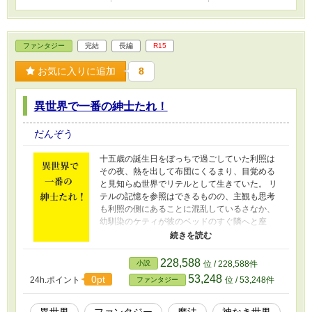
ファンタジー
完結
長編
R15
お気に入りに追加
8
異世界で一番の紳士たれ！
だんぞう
十五歳の誕生日をぼっちで過ごしていた利照は
その夜、熱を出して布団にくるまり、目覚める
と見知らぬ世界でリテルとして生きていた。 リ
テルの記憶を参照はできるものの、主観も思考
も利照の側にあることに混乱しているさなか、
幼馴染のケティが彼のベッドのすぐ隣へと座
る。 リテルの記憶の中から彼女との約束を思い
だし、戸惑いながらもケティと触れ合った直
後、自身の身に降り掛かった災難のため、村人
228,588
小説
位 / 228,588件
を助けるため、単身、魔女に会いに行くことに
53,248
0pt
24h.ポイント
位 / 53,248件
ファンタジー
した彼は、魔女の館で興奮するほどの学びを体
験する。 異世界で優しくされながらも感じる疎
外感。命を脅かされる危険な出会い。どこかで
異世界
ファンタジー
魔法
神なき世界