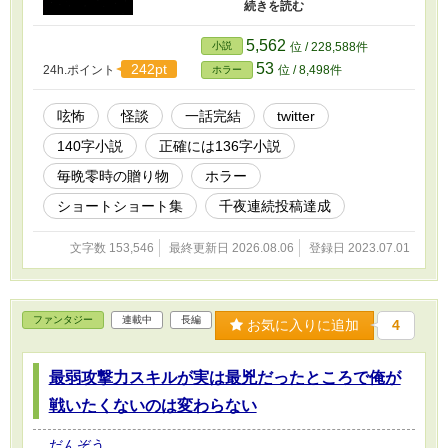
ム、クトゥルフまで、話ごとにテイストが異な
ります。ごくたまに実話も混ざることも。 毎
晩、零時に一話ずつお届け――しておりました
5,562
小説
位 / 228,588件
が、千夜連続投稿達成を機に連日更新をやめ、
53
242pt
24h.ポイント
位 / 8,498件
ホラー
不定期連載へと移行させていただきます。 ごく
たまに残酷描写があるかと思うので念のために
R15をつけておきます。
呟怖
怪談
一話完結
twitter
140字小説
正確には136字小説
毎晩零時の贈り物
ホラー
ショートショート集
千夜連続投稿達成
文字数 153,546
最終更新日 2026.08.06
登録日 2023.07.01
ファンタジー
連載中
長編
お気に入りに追加
4
最弱攻撃力スキルが実は最兇だったところで俺が
戦いたくないのは変わらない
だんぞう