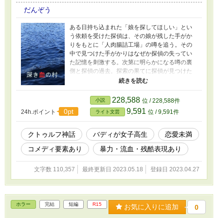
だんぞう
ある日持ち込まれた「娘を探してほしい」とい
う依頼を受けた探偵は、その娘が残した手がか
りをもとに「人肉腸詰工場」の噂を追う。その
中で見つけた手がかりはなぜか探偵の失ってい
た記憶を刺激する。次第に明らかになる噂の裏
側と探偵の過去。探索の果てに探偵が見つけた
ものは……。 クトゥルフ神話をモチーフにして
はいますが、クトゥルフ神話を知らない人でも
楽しめるように仕上げたつもりです。 【ご注
228,588
小説
位 / 228,588件
意】物語の後半に流血を伴う暴力シーンがあり
9,591
0pt
24h.ポイント
位 / 9,591件
ライト文芸
ます。描写はかなり控えめなのですが、念のた
めR15を付けておきます。
クトゥルフ神話
バディが女子高生
恋愛未満
コメディ要素あり
暴力・流血・残酷表現あり
文字数 110,357
最終更新日 2023.05.18
登録日 2023.04.27
ホラー
完結
短編
R15
お気に入りに追加
0