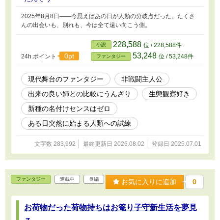
2025年8月8日――今思えばあの日が人類の分岐点だった。たくさ
んの出会いも、別れも、今は全て遠い向こう側。
228,588
小説
位 / 228,588件
53,248
0pt
24h.ポイント
位 / 53,248件
ファンタジー
現代舞台のファンタジー
非戦闘主人公
出来の良い姉との比較にうんざり
生態観察好き
新種の名付けセンスはゼロ
ある日突然に始まる人類への試練
文字数 283,992
最終更新日 2026.08.02
登録日 2025.07.01
ファンタジー
連載中
長編
お気に入りに追加
0
お荷物だった荷物持ちはお篭り子守新生活を夢見