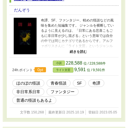
だんぞう
奇譚、SF、ファンタジー、軽めの怪談などの風
味を集めた短編集です。 ジャンルを横断してい
るように見えるのは、「日常にある悲喜こもご
もに非日常が少し混ざる」という意味では自分
の中では同じカテゴリであるからです。アルフ
ァポリスさんに「ライト文芸」というジャンル
があり、本当に嬉しいです。 念のためタイトル
の前に風味ジャンルを添えますので、どうぞご
自由につまみ食いしてください。 読んでくださ
228,588
小説
位 / 228,588件
った方の良い気分転換になれれば幸いです。
9,591
0pt
24h.ポイント
位 / 9,591件
ライト文芸
ほのぼの怪談
青春怪談
SF
奇譚
非日常系日常
ファンタジー
普通の怪談もあるよ
文字数 150,268
最終更新日 2025.10.19
登録日 2023.05.05