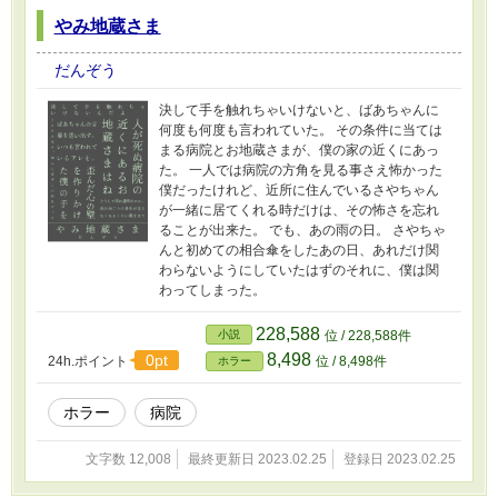
やみ地蔵さま
だんぞう
決して手を触れちゃいけないと、ばあちゃんに
何度も何度も言われていた。 その条件に当ては
まる病院とお地蔵さまが、僕の家の近くにあっ
た。 一人では病院の方角を見る事さえ怖かった
僕だったけれど、近所に住んでいるさやちゃん
が一緒に居てくれる時だけは、その怖さを忘れ
ることが出来た。 でも、あの雨の日。 さやちゃ
んと初めての相合傘をしたあの日、あれだけ関
わらないようにしていたはずのそれに、僕は関
わってしまった。
228,588
小説
位 / 228,588件
8,498
0pt
24h.ポイント
位 / 8,498件
ホラー
ホラー
病院
文字数 12,008
最終更新日 2023.02.25
登録日 2023.02.25