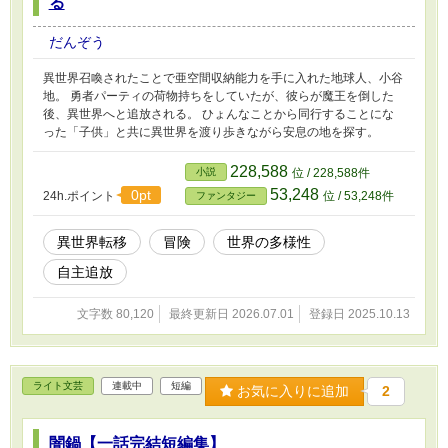
る
だんぞう
異世界召喚されたことで亜空間収納能力を手に入れた地球人、小谷
地。 勇者パーティの荷物持ちをしていたが、彼らが魔王を倒した
後、異世界へと追放される。 ひょんなことから同行することにな
った「子供」と共に異世界を渡り歩きながら安息の地を探す。
228,588
小説
位 / 228,588件
53,248
0pt
24h.ポイント
位 / 53,248件
ファンタジー
異世界転移
冒険
世界の多様性
自主追放
文字数 80,120
最終更新日 2026.07.01
登録日 2025.10.13
ライト文芸
連載中
短編
お気に入りに追加
2
闇鍋【一話完結短編集】