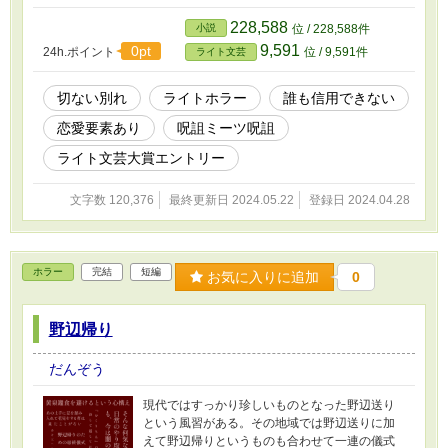
228,588
小説
位 / 228,588件
9,591
0pt
24h.ポイント
位 / 9,591件
ライト文芸
切ない別れ
ライトホラー
誰も信用できない
恋愛要素あり
呪詛ミーツ呪詛
ライト文芸大賞エントリー
文字数 120,376
最終更新日 2024.05.22
登録日 2024.04.28
ホラー
完結
短編
お気に入りに追加
0
野辺帰り
だんぞう
現代ではすっかり珍しいものとなった野辺送り
という風習がある。その地域では野辺送りに加
えて野辺帰りというものも合わせて一連の儀式