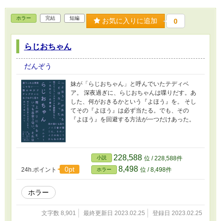
ホラー
完結
短編
お気に入りに追加
0
らじおちゃん
だんぞう
妹が「らじおちゃん」と呼んでいたテディベ
ア。 深夜過ぎに、らじおちゃんは喋りだす。あ
した、何がおきるかという『よほう』を。 そし
てその『よほう』は必ず当たる。でも、その
『よほう』を回避する方法が一つだけあった。
228,588
小説
位 / 228,588件
8,498
0pt
24h.ポイント
位 / 8,498件
ホラー
ホラー
文字数 8,901
最終更新日 2023.02.25
登録日 2023.02.25