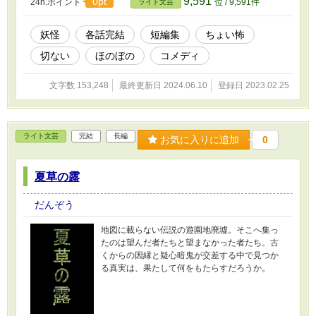
9,591
0pt
24h.ポイント
位 / 9,591件
ライト文芸
妖怪
各話完結
短編集
ちょい怖
切ない
ほのぼの
コメディ
文字数 153,248
最終更新日 2024.06.10
登録日 2023.02.25
ライト文芸
完結
長編
お気に入りに追加
0
夏草の露
だんぞう
地図に載らない伝説の遊園地廃墟。そこへ集っ
たのは望んだ者たちと望まなかった者たち。古
くからの因縁と疑心暗鬼が交差する中で見つか
る真実は、果たして何をもたらすだろうか。