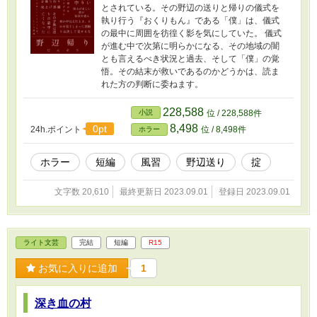
とされている。その野辺の送りと帰りの儀式を
執り行う『おくりもん』である「僕」は、儀式
の最中に周囲を彷徨く影を気にしていた。 儀式
が進む中で次第に明らかになる、その地域の闇
とも言えるべき状況と過去、そして「僕」の覚
悟。その結末が救いであるのかどうかは、読ま
れた方の判断に委ねます。
228,588
小説
位 / 228,588件
8,498
0pt
24h.ポイント
位 / 8,498件
ホラー
ホラー
短編
風習
野辺送り
掟
文字数 20,610
最終更新日 2023.09.01
登録日 2023.09.01
ライト文芸
完結
短編
R15
お気に入りに追加
1
深き血の村