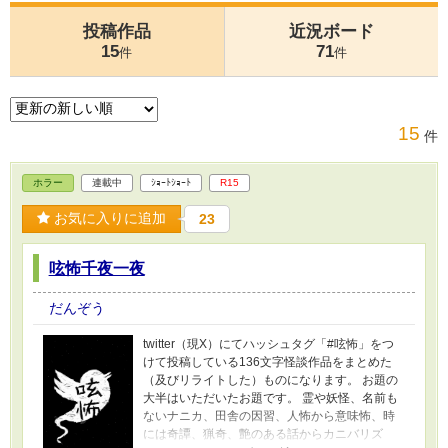
投稿作品
近況ボード
15
71
件
件
15
件
ホラー
連載中
ｼｮｰﾄｼｮｰﾄ
R15
お気に入りに追加
23
呟怖千夜一夜
だんぞう
twitter（現X）にてハッシュタグ「#呟怖」をつ
けて投稿している136文字怪談作品をまとめた
（及びリライトした）ものになります。 お題の
大半はいただいたお題です。 霊や妖怪、名前も
ないナニカ、田舎の因習、人怖から意味怖、時
には奇譚、猟奇、艶のある話からカニバリズ