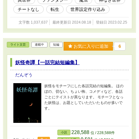
元の世界とのつながりを感じながら、時には理
チートなし
転生
世界設定作り込み
不尽な禍に耐えながらも、自分の運命を切り拓
いてゆく物語。
文字数 1,037,637
最終更新日 2024.08.18
登録日 2023.02.25
ライト文芸
連載中
短編
お気に入りに追加
6
妖怪奇譚【一話完結短編集】
だんぞう
妖怪をモチーフにした各話完結の短編集。 ほの
ぼの、切ない、ちょい怖、コメディなど、各話
ごとにテイストが異なります。 モチーフとなっ
た妖怪は、お題としていただいたものが多いで
す。
228,588
小説
位 / 228,588件