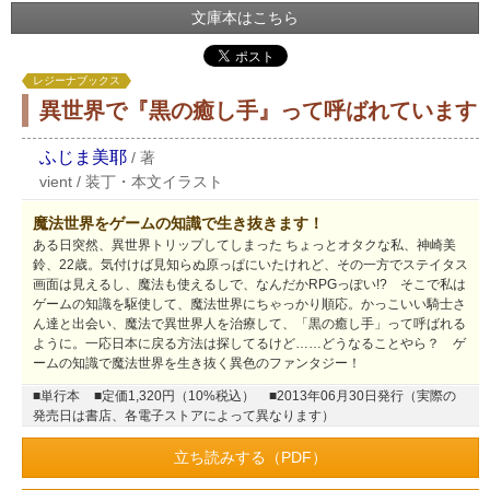
文庫本はこちら
レジーナブックス
異世界で『黒の癒し手』って呼ばれています
ふじま美耶
/
著
vient
/
装丁・本文イラスト
魔法世界をゲームの知識で生き抜きます！
ある日突然、異世界トリップしてしまった ちょっとオタクな私、神崎美
鈴、22歳。気付けば見知らぬ原っぱにいたけれど、その一方でステイタス
画面は見えるし、魔法も使えるしで、なんだかRPGっぽい!? そこで私は
ゲームの知識を駆使して、魔法世界にちゃっかり順応。かっこいい騎士さ
ん達と出会い、魔法で異世界人を治療して、「黒の癒し手」って呼ばれる
ように。一応日本に戻る方法は探してるけど……どうなることやら？ ゲ
ームの知識で魔法世界を生き抜く異色のファンタジー！
■単行本
■定価1,320円（10%税込）
■2013年06月30日発行（実際の
発売日は書店、各電子ストアによって異なります）
立ち読みする（PDF）