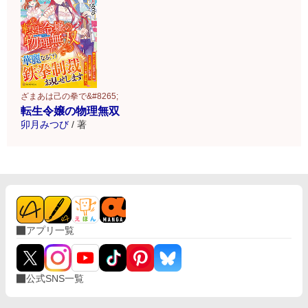
ざまあは己の拳で&#8265;
転生令嬢の物理無双
卯月みつび
/
著
アプリ一覧
公式SNS一覧