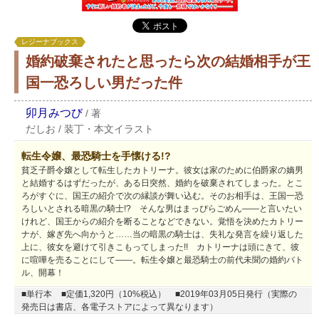
レジーナブックス
婚約破棄されたと思ったら次の結婚相手が王
国一恐ろしい男だった件
卯月みつび
/
著
だしお
/
装丁・本文イラスト
転生令嬢、最恐騎士を手懐ける!?
貧乏子爵令嬢として転生したカトリーナ。彼女は家のために伯爵家の嫡男
と結婚するはずだったが、ある日突然、婚約を破棄されてしまった。とこ
ろがすぐに、国王の紹介で次の縁談が舞い込む。そのお相手は、王国一恐
ろしいとされる暗黒の騎士!? そんな男はまっぴらごめん――と言いたい
けれど、国王からの紹介を断ることなどできない。覚悟を決めたカトリー
ナが、嫁ぎ先へ向かうと……当の暗黒の騎士は、失礼な発言を繰り返した
上に、彼女を避けて引きこもってしまった!! カトリーナは頭にきて、彼
に喧嘩を売ることにして――。転生令嬢と最恐騎士の前代未聞の婚約バト
ル、開幕！
■単行本
■定価1,320円（10%税込）
■2019年03月05日発行（実際の
発売日は書店、各電子ストアによって異なります）