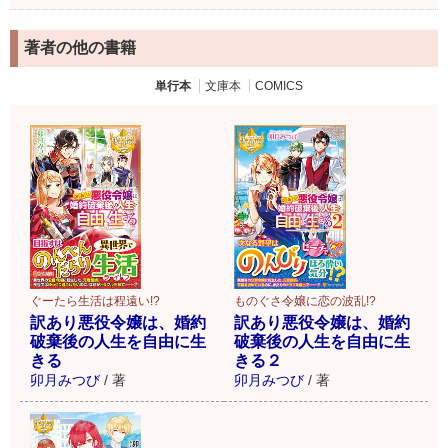
著者の他の書籍
単行本
文庫本
COMICS
ものぐさ令嬢に恋の波乱!?
ぐーたら生活は程遠い!?
訳あり悪役令嬢は、婚約
訳あり悪役令嬢は、婚約
破棄後の人生を自由に生
破棄後の人生を自由に生
きる２
きる
卯月みつび
/
著
卯月みつび
/
著