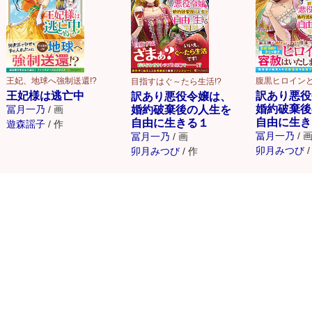
王妃、地球へ強制送還!?
腹黒ヒロイン
目指すはぐ～たら生活!?
王妃様は逃亡中
訳あり悪役
訳あり悪役令嬢は、
婚約破棄後
婚約破棄後の人生を
冨月一乃
/
画
自由に生き
自由に生きる１
遊森謡子
/
作
冨月一乃
/
冨月一乃
/
画
卯月みつび
/
卯月みつび
/
作