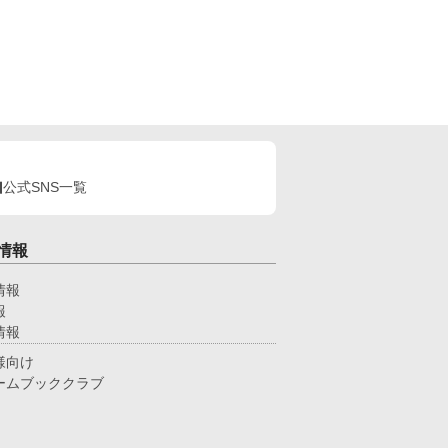
公式SNS一覧
情報
情報
報
情報
様向け
ームブッククラブ