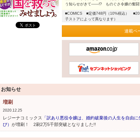
う知らせがきて――!? ものぐさ令嬢の奮
■COMICS
■定価748円（10%税込）
■2
子ストアによって異なります）
連載ペ
お知らせ
増刷
2020.12.25
レジーナコミックス
「訳あり悪役令嬢は、婚約破棄後の人生を自由に生
び）
が増刷！ 2刷2万5千部突破となりました!!