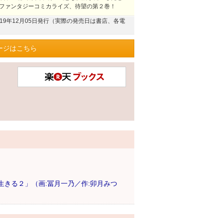
闘ファンタジーコミカライズ、待望の第２巻！
019年12月05日発行（実際の発売日は書店、各電
ージはこちら
きる２」（画:冨月一乃／作:卯月みつ