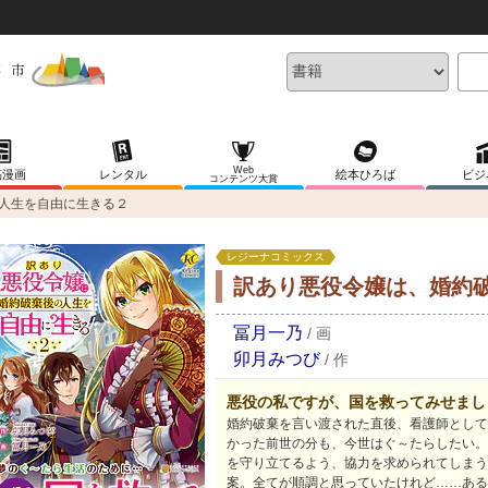
Web
稿漫画
レンタル
絵本ひろば
ビジ
コンテンツ大賞
人生を自由に生きる２
レジーナコミックス
訳あり悪役令嬢は、婚約
冨月一乃
/
画
卯月みつび
/
作
悪役の私ですが、国を救ってみせまし
婚約破棄を言い渡された直後、看護師として
かった前世の分も、今世はぐ～たらしたい。
を守り立てるよう、協力を求められてしまう
案。全てが順調と思っていたけれど……ある