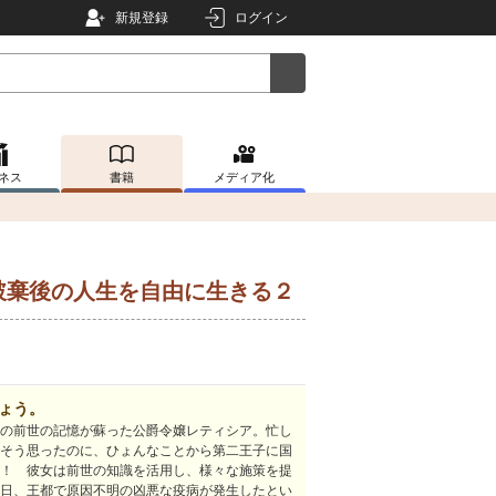
新規登録
ログイン
ネス
書籍
メディア化
破棄後の人生を自由に生きる２
ょう。
の前世の記憶が蘇った公爵令嬢レティシア。忙し
そう思ったのに、ひょんなことから第二王子に国
！ 彼女は前世の知識を活用し、様々な施策を提
日、王都で原因不明の凶悪な疫病が発生したとい