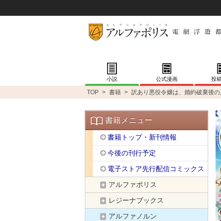
小説
公式漫画
投
TOP
>
書籍
>
訳あり悪役令嬢は、婚約破棄後の
書籍メニュー
書籍トップ・新刊情報
今後の刊行予定
電子ストア先行配信コミックス
アルファポリス
レジーナブックス
アルファノルン