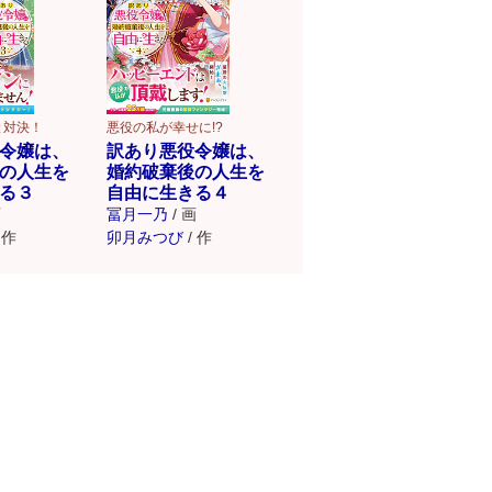
と対決！
悪役の私が幸せに!?
令嬢は、
訳あり悪役令嬢は、
の人生を
婚約破棄後の人生を
る３
自由に生きる４
画
冨月一乃
/
画
作
卯月みつび
/
作