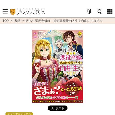
TOP
>
書籍
>
訳あり悪役令嬢は、婚約破棄後の人生を自由に生きる１
レジーナコミックス