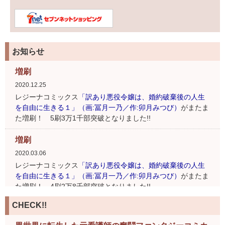
お知らせ
増刷
2020.12.25
レジーナコミックス
「訳あり悪役令嬢は、婚約破棄後の人生
を自由に生きる１」（画:冨月一乃／作:卯月みつび）
がまたま
た増刷！ 5刷3万1千部突破となりました!!
増刷
2020.03.06
レジーナコミックス
「訳あり悪役令嬢は、婚約破棄後の人生
を自由に生きる１」（画:冨月一乃／作:卯月みつび）
がまたま
た増刷！ 4刷2万8千部突破となりました!!
CHECK!!
増刷
2019.10.30