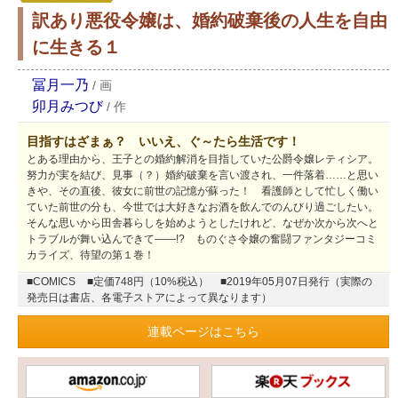
訳あり悪役令嬢は、婚約破棄後の人生を自由
に生きる１
冨月一乃
/
画
卯月みつび
/
作
目指すはざまぁ？ いいえ、ぐ～たら生活です！
とある理由から、王子との婚約解消を目指していた公爵令嬢レティシア。
努力が実を結び、見事（？）婚約破棄を言い渡され、一件落着……と思い
きや、その直後、彼女に前世の記憶が蘇った！ 看護師として忙しく働い
ていた前世の分も、今世では大好きなお酒を飲んでのんびり過ごしたい。
そんな思いから田舎暮らしを始めようとしたけれど、なぜか次から次へと
トラブルが舞い込んできて――!? ものぐさ令嬢の奮闘ファンタジーコミ
カライズ、待望の第１巻！
■COMICS
■定価748円（10%税込）
■2019年05月07日発行（実際の
発売日は書店、各電子ストアによって異なります）
連載ページはこちら