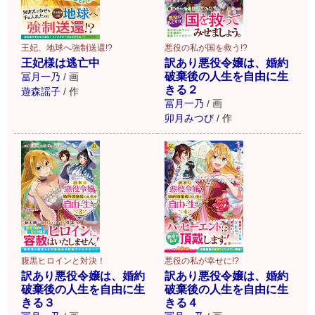
王妃、地球へ強制送還!?
悪役の私が国を救う!?
王妃様は逃亡中
訳あり悪役令嬢は、婚約
破棄後の人生を自由に生
冨月一乃
/
画
きる２
遊森謡子
/
作
冨月一乃
/
画
卯月みつび
/
作
腹黒ヒロインと対決！
悪役の私が幸せに!?
訳あり悪役令嬢は、婚約
訳あり悪役令嬢は、婚約
破棄後の人生を自由に生
破棄後の人生を自由に生
きる３
きる４