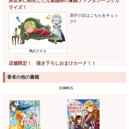
異世界に転生した元看護師の奮闘ファンタジーコミカ
レジーナコミックス
「訳あり悪役令嬢は、婚約破棄後の人生
ライズ！
を自由に生きる１」（画:冨月一乃／作:卯月みつび）
がまたま
原作小説は
こちらをチェッ
た増刷！ 3刷2万5千部突破となりました!!
ク!!
増刷
2019.05.07
レジーナコミックス新刊
「訳あり悪役令嬢は、婚約破棄後の
人生を自由に生きる１」（画:冨月一乃／作:卯月みつび）
がた
ちまち増刷！ 2刷2万3千部突破となりました!!
店舗限定！ 描き下ろしおまけカード！！
下記書店様で書籍ご購入のお客様には、特製おまけカードが
著者の他の書籍
ついてきます！
詳細はこちら
COMICS