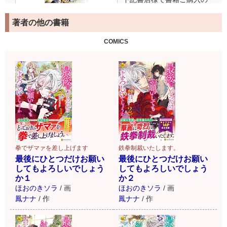
お客様には、特製おまけカ
ードがついてきます！
詳細
著者の他の書籍
はこちら
COMICS
拳でザマァを差し上げます
鉄拳制裁いたします。
最後にひとつだけお願い
最後にひとつだけお願い
してもよろしいでしょう
してもよろしいでしょう
か１
か２
ほおのきソラ
/
画
ほおのきソラ
/
画
鳳ナナ
/
作
鳳ナナ
/
作