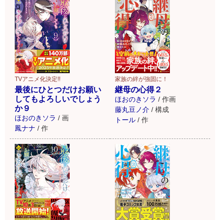
TVアニメ化決定!!
家族の絆が強固に！
最後にひとつだけお願い
継母の心得２
してもよろしいでしょう
ほおのきソラ
/
作画
か９
藤丸豆ノ介
/
構成
ほおのきソラ
/
画
トール
/
作
鳳ナナ
/
作