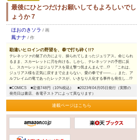
最後にひとつだけお願いしてもよろしいでし
ょうか７
ほおのきソラ
/
画
鳳ナナ
/
作
勘違いヒロインの野望を、拳で打ち砕く!!?
テレネッツァの魅了の力により、操られてしまったジュリアス。命じられ
るまま、スカーレットに刃を向ける。しかし、テレネッツァの予想に反
し、スカーレットはジュリアスを迎え撃つ気まんまんで…!? 「これは、
ジュリアス様を正気に戻すまで止まらない、愛の拳です――…」また、ア
ルフレイムの竜であったレックスが、いきなり人化する事件も発生し…!?
■COMICS
■定価748円（10%税込）
■2023年04月05日発行（実際の
発売日は書店、各電子ストアによって異なります）
連載ページはこちら