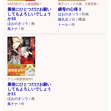
10月3日アニメ放送開始！
電子コミック大賞、大賞受賞！
最後にひとつだけお願い
継母の心得３
してもよろしいでしょう
ほおのきソラ
/
作画
か10
藤丸豆ノ介
/
構成
ほおのきソラ
/
画
トール
/
作
鳳ナナ
/
作
アニメ絶賛放送中!!
最後にひとつだけお願い
してもよろしいでしょう
か11
ほおのきソラ
/
画
鳳ナナ
/
作