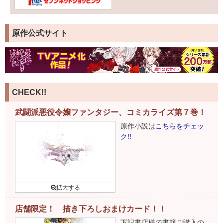
原作公式サイト
CHECK!!
武闘派悪役令嬢ファンタジー、コミカライズ第７巻！
原作小説は
こちらをチェッ
ク!!
店舗限定！ 描き下ろしおまけカード！！
下記書店様で書籍ご購入の