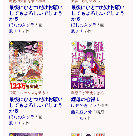
魔物の大群を拳で殲滅!!
女神に殴り込み!!?
最後にひとつだけお願い
最後にひとつだけお願い
してもよろしいでしょう
してもよろしいでしょう
か５
か６
ほおのきソラ
/
画
ほおのきソラ
/
画
鳳ナナ
/
作
鳳ナナ
/
作
飛竜・レックスを救う！
義息子が天使すぎるっ
最後にひとつだけお願い
継母の心得１
してもよろしいでしょう
ほおのきソラ
/
作画
か８
藤丸豆ノ介
/
構成
ほおのきソラ
/
画
トール
/
作
鳳ナナ
/
作