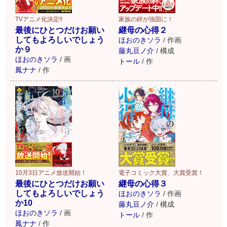
TVアニメ化決定!!
家族の絆が強固に！
最後にひとつだけお願い
継母の心得２
してもよろしいでしょう
ほおのきソラ
/
作画
か９
藤丸豆ノ介
/
構成
ほおのきソラ
/
画
トール
/
作
鳳ナナ
/
作
10月3日アニメ放送開始！
電子コミック大賞、大賞受賞！
最後にひとつだけお願い
継母の心得３
してもよろしいでしょう
ほおのきソラ
/
作画
か10
藤丸豆ノ介
/
構成
ほおのきソラ
/
画
トール
/
作
鳳ナナ
/
作