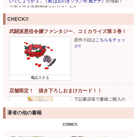
いでしょうか３」（画:ほおのきソラ／作:鳳ナナ）
が増刷！
２刷４万８千部突破となりました!!
CHECK!!
武闘派悪役令嬢ファンタジー、コミカライズ第３巻！
原作小説は
こちらをチェッ
ク!!
店舗限定！ 描き下ろしおまけカード！！
下記書店様で書籍ご購入の
お客様には、特製おまけカ
ードがついてきます！
詳細
著者の他の書籍
はこちら
COMICS