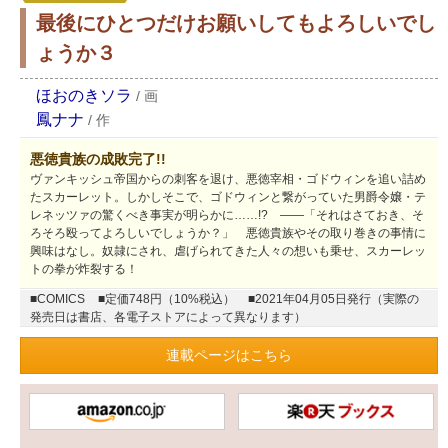
最後にひとつだけお願いしてもよろしいでし
ょうか３
ほおのきソラ
/
画
鳳ナナ
/
作
悪徳貴族の成敗完了!!
ヴァンキッシュ帝国からの刺客を退け、悪徳宰相・ゴドウィンを追い詰め
たスカーレット。しかしそこで、ゴドウィンと繋がっていた男爵令嬢・テ
レネッツァの驚くべき事実が明らかに……!? ――「それはさておき、そ
ろそろ殴ってよろしいでしょうか？」 悪徳貴族やその取り巻きの事情に
興味はなし。奴隷にされ、虐げられてきた人々の想いも乗せ、スカーレッ
トの拳が炸裂する！
■COMICS
■定価748円（10%税込）
■2021年04月05日発行（実際の
発売日は書店、各電子ストアによって異なります）
連載ページはこちら