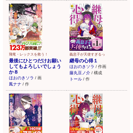
飛竜・レックスを救う！
義息子が天使すぎるっ
最後にひとつだけお願い
継母の心得１
してもよろしいでしょう
ほおのきソラ
/
作画
か８
藤丸豆ノ介
/
構成
ほおのきソラ
/
画
トール
/
作
鳳ナナ
/
作