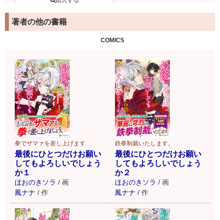
著者の他の書籍
COMICS
拳でザマァを差し上げます
鉄拳制裁いたします。
最後にひとつだけお願い
最後にひとつだけお願い
してもよろしいでしょう
してもよろしいでしょう
か１
か２
ほおのきソラ
/
画
ほおのきソラ
/
画
鳳ナナ
/
作
鳳ナナ
/
作