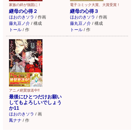
家族の絆が強固に！
電子コミック大賞、大賞受賞！
継母の心得２
継母の心得３
ほおのきソラ
/
作画
ほおのきソラ
/
作画
藤丸豆ノ介
/
構成
藤丸豆ノ介
/
構成
トール
/
作
トール
/
作
アニメ絶賛放送中!!
最後にひとつだけお願い
してもよろしいでしょう
か11
ほおのきソラ
/
画
鳳ナナ
/
作