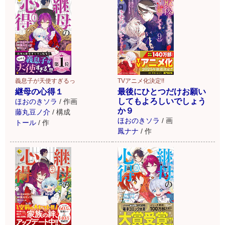
義息子が天使すぎるっ
TVアニメ化決定!!
継母の心得１
最後にひとつだけお願い
してもよろしいでしょう
ほおのきソラ
/
作画
か９
藤丸豆ノ介
/
構成
ほおのきソラ
/
画
トール
/
作
鳳ナナ
/
作