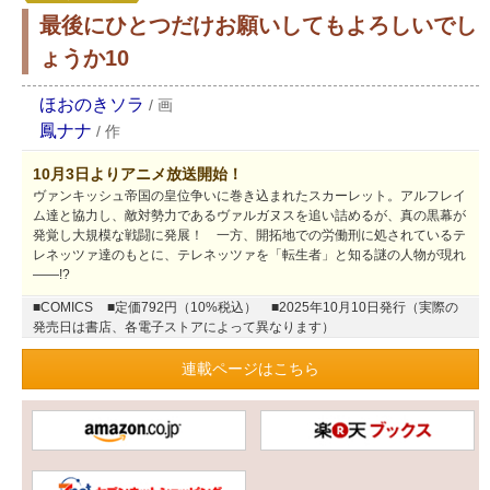
最後にひとつだけお願いしてもよろしいでし
ょうか10
ほおのきソラ
/
画
鳳ナナ
/
作
10月3日よりアニメ放送開始！
ヴァンキッシュ帝国の皇位争いに巻き込まれたスカーレット。アルフレイ
ム達と協力し、敵対勢力であるヴァルガヌスを追い詰めるが、真の黒幕が
発覚し大規模な戦闘に発展！ 一方、開拓地での労働刑に処されているテ
レネッツァ達のもとに、テレネッツァを「転生者」と知る謎の人物が現れ
――!?
■COMICS
■定価792円（10%税込）
■2025年10月10日発行（実際の
発売日は書店、各電子ストアによって異なります）
連載ページはこちら