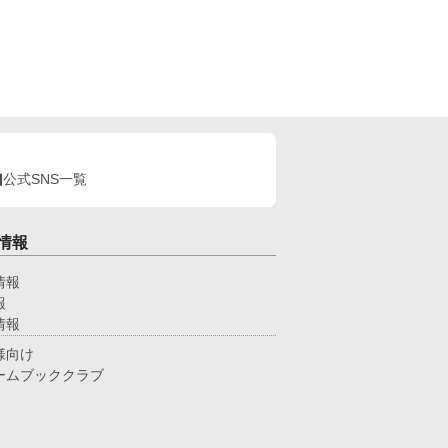
公式SNS一覧
情報
情報
報
情報
様向け
ームブッククラブ