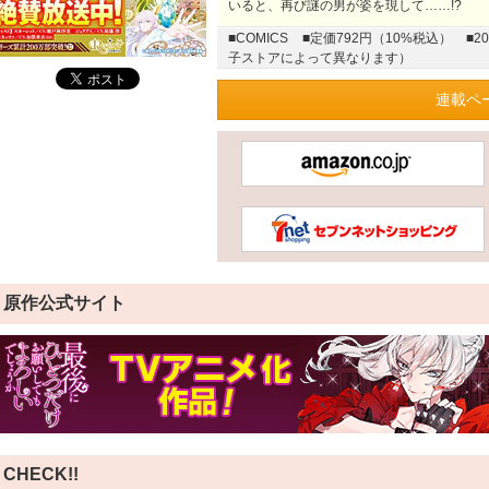
いると、再び謎の男が姿を現して……!?
■COMICS
■定価792円（10%税込）
■2
子ストアによって異なります）
連載ペ
原作公式サイト
CHECK!!