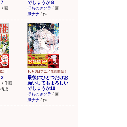
７
でしょうか８
ラ
/
画
ほおのきソラ
/
画
鳳ナナ
/
作
固に！
10月3日アニメ放送開始！
２
最後にひとつだけお
願いしてもよろしい
ラ
/
作画
でしょうか10
構成
ほおのきソラ
/
画
鳳ナナ
/
作