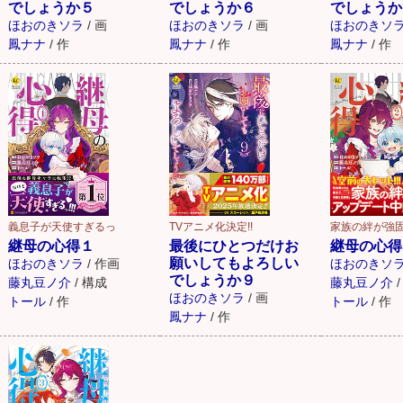
でしょうか５
でしょうか６
でしょうか
ほおのきソラ
/
画
ほおのきソラ
/
画
ほおのきソ
鳳ナナ
/
作
鳳ナナ
/
作
鳳ナナ
/
作
義息子が天使すぎるっ
TVアニメ化決定!!
家族の絆が強
継母の心得１
最後にひとつだけお
継母の心得
願いしてもよろしい
ほおのきソラ
/
作画
ほおのきソ
でしょうか９
藤丸豆ノ介
/
構成
藤丸豆ノ介
/
ほおのきソラ
/
画
トール
/
作
トール
/
作
鳳ナナ
/
作