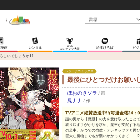
Web
稿漫画
レンタル
絵本ひろば
ビジ
コンテンツ大賞
ろしいでしょうか11
レジーナコミックス
最後にひとつだけお願いし
ほおのきソラ
/
画
鳳ナナ
/
作
TVアニメ絶賛放送中!!(毎週金曜24：0
謎の男から【魔眼】の力を受け取ったこと
取り戻す手がかりを求め、魔王が支配する
の道中、かつての宿敵・テレネッツァと再
巨大な魔物までもが襲いかかってきて――!