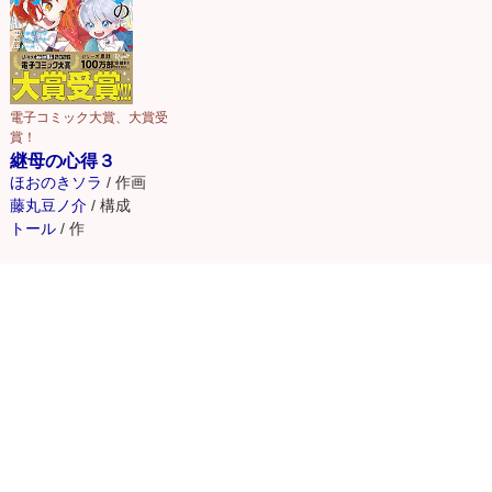
電子コミック大賞、大賞受
賞！
継母の心得３
ほおのきソラ
/
作画
藤丸豆ノ介
/
構成
トール
/
作