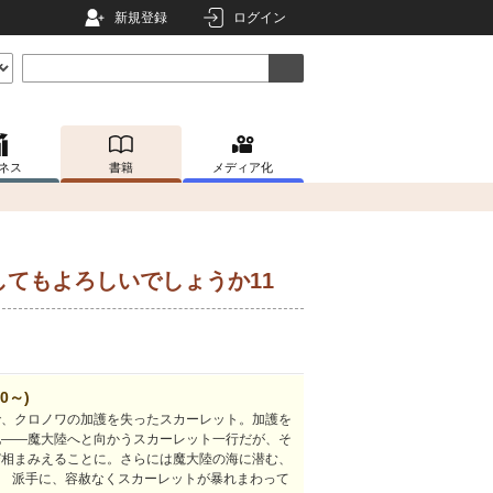
新規登録
ログイン
ネス
書籍
メディア化
てもよろしいでしょうか11
0～)
で、クロノワの加護を失ったスカーレット。加護を
地――魔大陸へと向かうスカーレット一行だが、そ
び相まみえることに。さらには魔大陸の海に潜む、
? 派手に、容赦なくスカーレットが暴れまわって