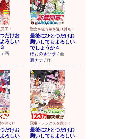
敗完了！
聖女を狙う輩を返り討ち！
つだけお
最後にひとつだけお
よろしい
願いしてもよろしい
３
でしょうか４
ラ
/
画
ほおのきソラ
/
画
鳳ナナ
/
作
を砕く!?
飛竜・レックスを救う！
つだけお
最後にひとつだけお
よろしい
願いしてもよろしい