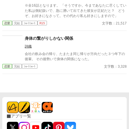
※全16話となります。 「そうですか。今まであなたに尽くしてい
た私は側妃扱いで、急に湧いて出てきた彼女が正妃だと？ どう
ぞ、お好きになさって。その代わり私も好きにしますので」
文字数：21,517
恋愛
完結
ｼｮｰﾄｼｮｰﾄ
R15
身体の繋がりしかない関係
詩織
会社の飲み会の帰り、たまたま同じ帰りが方向だった３つ年下の
後輩。 その後勢いで身体の関係になった。
文字数：3,328
恋愛
完結
ｼｮｰﾄｼｮｰﾄ
アプリ一覧