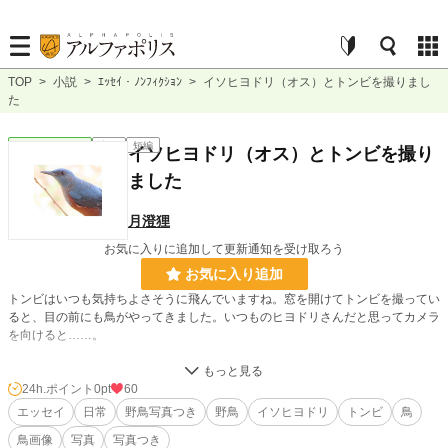
TOP
>
小説
>
ｴｯｾｲ・ﾉﾝﾌｨｸｼｮﾝ
>
イソヒヨドリ（オス）とトンビを撮りまし
た
ｴｯｾｲ・ﾉﾝﾌｨｸｼｮﾝ
完結
短編
イソヒヨドリ（オス）とトンビを撮り
ました
月澄狸
お気に入りに追加して更新通知を受け取ろう
お気に入り追加
トンビはいつも気持ちよさそうに飛んでいますね。窓を開けてトンビを撮ってい
ると、目の前にも鳥がやってきました。いつものヒヨドリさんだと思ってカメラ
を向けると……。
小説
228,785 位 / 228,785 件
24h.ポイント
0pt
60
エッセイ
日常
野鳥写真つき
野鳥
イソヒヨドリ
トンビ
鳥
ｴｯｾｲ・ﾉﾝﾌｨｸｼｮﾝ
8,865 位 / 8,865 件
鳥画像
写真
写真つき