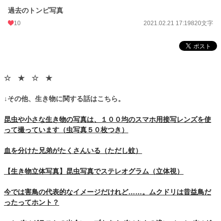
過去のトンビ写真
10
2021.02.21 17:19
820文字
☆ ★ ☆ ★
↓その他、生き物に関する話はこちら。
昆虫や小さな生き物の写真は、１００均のスマホ用接写レンズを使
って撮っています（虫写真５０枚つき）
血を分けた兄弟がたくさんいる（ただし蚊）
【生き物立体写真】昆虫写真でステレオグラム（立体視）
今では害鳥の代表的なイメージだけれど……。ムクドリは昔益鳥だ
ったってホント？