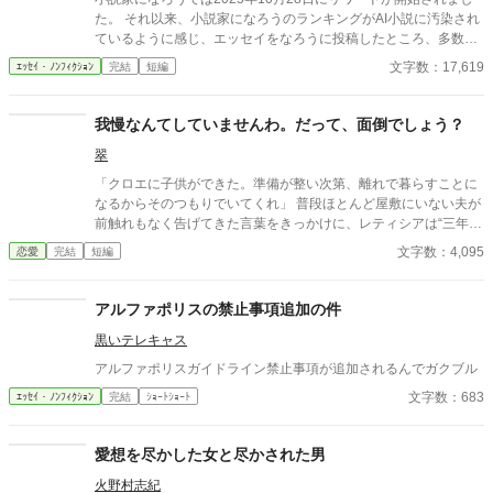
た。 それ以来、小説家になろうのランキングがAI小説に汚染され
ているように感じ、エッセイをなろうに投稿したところ、多数の
反響をいただきました。 なろう民のノウハウを結集した、AI小説
文字数：17,619
ｴｯｾｲ・ﾉﾝﾌｨｸｼｮﾝ
完結
短編
のみわけかたです。 いただいたノウハウは随時更新中です。 アル
ファポリスの皆さま、アルファポリスのAI小説汚染状況や、みわ
けかたなどコメントいただけるとありがたいです。 なお、いただ
我慢なんてしていませんわ。だって、面倒でしょう？
いたノウハウは本文に追記し、他サイトにも掲載します。本文に
翠
記載しないでほしい方は、コメント欄にその旨あわせて明記して
ください。
「クロエに子供ができた。準備が整い次第、離れで暮らすことに
なるからそのつもりでいてくれ」 普段ほとんど屋敷にいない夫が
前触れもなく告げてきた言葉をきっかけに、レティシアは“三年
間”の契約を終わらせることにした。 赤の他人を屋敷に迎えるこ
文字数：4,095
恋愛
完結
短編
とはしない。 不要なものに感情を砕く理由などない。 「だって、
面倒でしょう？」 不誠実な夫も、無意味な結婚も、 この際すべて
切り捨ててしまいましょう。
アルファポリスの禁止事項追加の件
黒いテレキャス
アルファポリスガイドライン禁止事項が追加されるんでガクブル
文字数：683
ｴｯｾｲ・ﾉﾝﾌｨｸｼｮﾝ
完結
ｼｮｰﾄｼｮｰﾄ
愛想を尽かした女と尽かされた男
火野村志紀