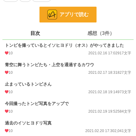
お気に入り
5
24h.ポイント
0 pt
アプリで読む
文字数
6,162
更新日時
2021.02.21 17:19
目次
感想（3件）
初回公開日時
2021.02.16 17:02
トンビを撮っているとイソヒヨドリ（オス）がやってきました
初回完結日時
10
2021.02.16 17:02
2021.02.16 17:02
917文字
週間ポイント
0 pt (228,785 位)
青空に舞うトンビたち・上空を通過するカワウ
10
2021.02.17 18:31
827文字
月間ポイント
35 pt (89,285 位)
止まっているトンビさん
年間ポイント
210 pt (124,512 位)
10
2021.02.18 19:14
973文字
累計ポイント
12,915 pt (86,833 位)
今回撮ったトンビ写真をアップで
10
2021.02.19 19:52
584文字
過去のイソヒヨドリ写真
10
2021.02.20 17:30
2,041文字