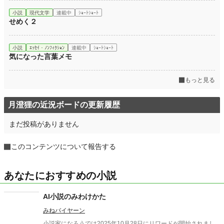
小説
現代文学
連載中
ｼｮｰﾄｼｮｰﾄ
せめく２
小説
ｴｯｾｲ・ﾉﾝﾌｨｸｼｮﾝ
連載中
ｼｮｰﾄｼｮｰﾄ
気になった言葉メモ
もっと見る
月澄狸の近況ボードの更新履歴
まだ投稿がありません
このコンテンツについて報告する
あなたにおすすめの小説
AI小説のみわけかた
みねバイヤーン
小説家になろうでは2025年10月28日にリワードが開始されまし