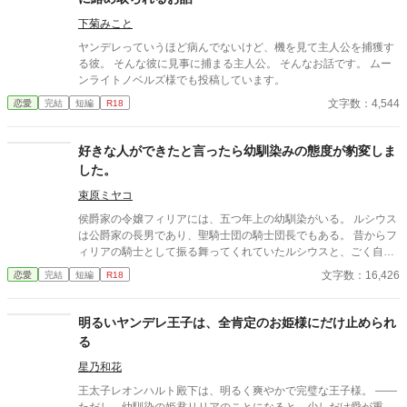
ると共に少年を忘れていく。 そんなエレノアの前に、可愛がっ
ていた男の子が八年越しに大人になって再び現れた。 「やっと、
下菊みこと
あなたに復讐できる」 歪んだ復讐心と執着で魔道具を使ってエレ
ヤンデレっていうほど病んでないけど、機を見て主人公を捕獲す
ノアに快楽責めを仕掛けてくる美形の宮廷魔術師リアン。 彼の
る彼。 そんな彼に見事に捕まる主人公。 そんなお話です。 ムー
真意は一体どこにあるのか……わからないままエレノアは彼に惹
ンライトノベルズ様でも投稿しています。
かれていく。 過去の出来事で男嫌いとなり引きこもりになってし
文字数：4,544
恋愛
完結
短編
R18
まった王女（18）×王女に執着するヤンデレ天才宮廷魔術師（2
1）のラブコメです。 ※ムーンライトノベルにも掲載しておりま
す。
好きな人ができたと言ったら幼馴染みの態度が豹変しま
した。
束原ミヤコ
侯爵家の令嬢フィリアには、五つ年上の幼馴染がいる。 ルシウス
は公爵家の長男であり、聖騎士団の騎士団長でもある。 昔からフ
ィリアの騎士として振る舞ってくれていたルシウスと、ごく自然
に婚約者になっていた。 しかし、ある日の夜会で、「ルシウス様
文字数：16,426
恋愛
完結
短編
R18
はわがままな妹と結婚をしなければならず、可哀想」という噂話
を聞いてしまう。 自分のせいでルシウスは想い人と添い遂げられ
ないのだと気づいたフィリアは、ルシウスに告げる。 「私、好き
明るいヤンデレ王子は、全肯定のお姫様にだけ止められ
な人ができました」 だから、あなたとは結婚できないのだという
る
嘘を──。
星乃和花
王太子レオンハルト殿下は、明るく爽やかで完璧な王子様。 ――