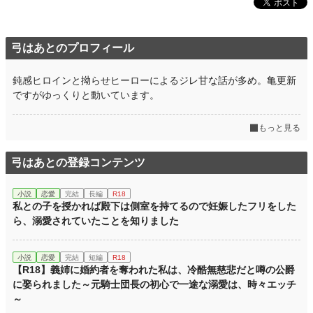
弓はあとのプロフィール
鈍感ヒロインと拗らせヒーローによるジレ甘な話が多め。亀更新
ですがゆっくりと動いています。
もっと見る
弓はあとの登録コンテンツ
小説
恋愛
完結
長編
R18
私との子を授かれば殿下は側室を持てるので妊娠したフリをした
ら、溺愛されていたことを知りました
小説
恋愛
完結
短編
R18
【R18】義姉に婚約者を奪われた私は、冷酷無慈悲だと噂の公爵
に娶られました～元騎士団長の初心で一途な溺愛は、時々エッチ
～