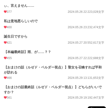
ぃ、言えません……
文字数
24,932
377
2024.05.26 22:22
3,028文字
更新日時
2024.05.29 19:19
私は意地悪らしいので
初回公開日時
2024.05.25 20:55
400
2024.05.26 23:23
2,474文字
初回完結日時
2024.05.29 19:19
誕生日ですから
週間ポイント
644 pt (12,301 位)
421
2024.05.27 20:55
2,617文字
月間ポイント
1,668 pt (17,800 位)
【本編最終話】雨、が……？？
年間ポイント
21,426 pt (19,197 位)
455
2024.05.27 22:22
2,688文字
累計ポイント
224,214 pt (18,581 位)
【おまけの話（ルゼド・ベルダー視点）】聖女を召喚すれば平和
が訪れる
466
2024.05.29 13:13
1,653文字
【おまけの話最終話（ルゼド・ベルダー視点）】どちらがいいで
すか？
561
2024.05.29 19:19
2,447文字