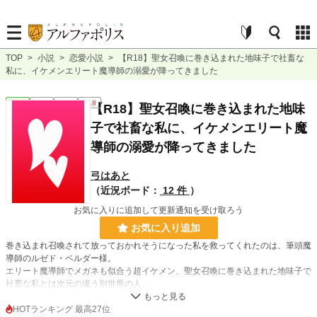
TOP
>
小説
>
恋愛小説
>
【R18】聖女召喚に巻き込まれた地味子で社畜な
私に、イケメンエリート魔導師の溺愛が降ってきました
恋愛
完結
短編
R18
【R18】聖女召喚に巻き込まれた地味
子で社畜な私に、イケメンエリート魔
導師の溺愛が降ってきました
弓はあと
（近況ボード：
12 件
）
お気に入りに追加して更新通知を受け取ろう
お気に入り追加
巻き込まれ召喚されて放っておかれそうになった私を救ってくれたのは、筆頭魔
導師のルゼド・ベルダー様。
エリート魔導師でメガネも似合う超イケメン、聖女召喚に巻き込まれた地味子で
社畜な私とは次元の違う別世界の人。
……だと思っていました。
HOTランキング 最高27位