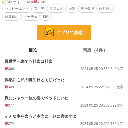
24h.ポイント
42pt
4,149
ハッピーエンド
異世界
ラブコメ
溺愛
無理矢理
両片思い
※ヒロインは喪女のせいか鈍感です。
言葉責め
ノーチェ
初恋
※予告無しでR18シーンが入ります（本編で挿入行為はありません、濃厚な愛撫
のみ。余力があったら本番行為のおまけ話を投稿します）。短い話です、8話で
アプリで読む
完結予定。
※過去に前半部分が似た内容の現代物小説を投稿していますが、こちらは異世界
ファンタジーならではの展開・結末となっております。
目次
感想（4件）
※2024年5月25日の近況ボードもご確認ください。
異世界へ来ても社畜は社畜
※まだはっきりと決まっていませんが後日こちらの話を削除し、全年齢版に改稿
369
2024.05.25 20:55
2,540文字
して別サイトで投稿するかもしれません。
偶然にも私の誕生日と同じだった
※設定ゆるめ、ご都合主義です。
349
2024.05.25 22:33
2,308文字
小説
17,392 位 / 228,785 件
裸にシャツ一枚の姿でベッドにいた
377
2024.05.25 23:23
2,392文字
恋愛
7,690 位 / 66,372 件
そんな事を言うと本当に一緒に寝ますよ
お気に入り
633
374
2024.05.26 20:55
2,785文字
24h.ポイント
42 pt