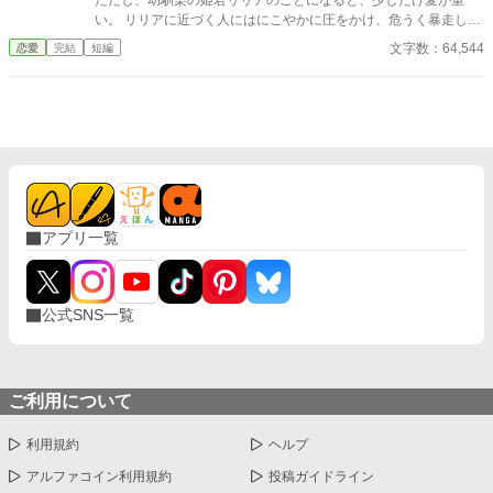
ただし、幼馴染の姫君リリアのことになると、少しだけ愛が重
い。 リリアに近づく人にはにこやかに圧をかけ、危うく暴走しか
けることもしばしば。 けれどそんな殿下も、リリアがそっと袖を
文字数：64,544
恋愛
完結
短編
引けばぴたりと止まる。 「その嫉妬は、わたしのところへ持って
きてくださいね」 全肯定で受け止めるのに、だめなことはちゃん
と止める最強のお姫様と、 受け入れられるほど愛が深くなってし
まう明るいヤンデレ王子。 これは、重たい愛を“ふたりだけのも
の”としてやさしく育てていく、 幼馴染ふたりの甘くて少し危う
い溺愛ラブコメです。 ☆*:.｡. 完結済ー本編12話＋番外編2話 .｡.:*
☆
アプリ一覧
公式SNS一覧
ご利用について
利用規約
ヘルプ
アルファコイン利用規約
投稿ガイドライン