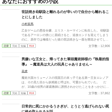
あなたにおすすめの小説
世話焼き幼馴染と離れるのが辛いので自分から離れるこ
とにしました
小村辰馬
乙女ゲームの悪役令嬢、エリス・カーマインに転生した。 幼馴染
であるアーロンの傍にに居続けると、追放エンドを迎えてしまう
のに、原作では俺様だった彼の世話焼きな一面を開花させてしま
い、居心地の良い彼のそばを離れるのが辛くなってしまう。 なら
文字数：12,906
恋愛
完結
短編
R18
ば彼の代わりに男友達を作ろうと画策するがーー
男嫌いな王女と、帰ってきた筆頭魔術師様の『執着的指
導』 ～魔道具は大人の玩具じゃありません～
花虎
魔術大国カリューノスの現国王の末っ子である第一王女エレノア
は、その見た目から妖精姫と呼ばれ、可愛がられていた。 だ
が、10歳の頃男の家庭教師に誘拐されかけたことをきっかけに大
人の男嫌いとなってしまう。そんなエレノアの遊び相手として送
文字数：37,862
恋愛
完結
短編
R18
り込まれた美少女がいた。……けれどその正体は、兄王子の親友
だった。 エレノアは彼を気に入り、嫌がるのもかまわずいたず
らまがいにちょっかいをかけていた。けれど、いつの間にか彼は
日常的に罠にかかるうさぎが、とうとう逃げられない罠
エレノアの前から去り、エレノアも誘拐の恐ろしい記憶を封印す
に絡め取られるお話