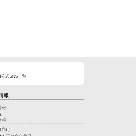
公式SNS一覧
情報
情報
報
情報
様向け
ームブッククラブ