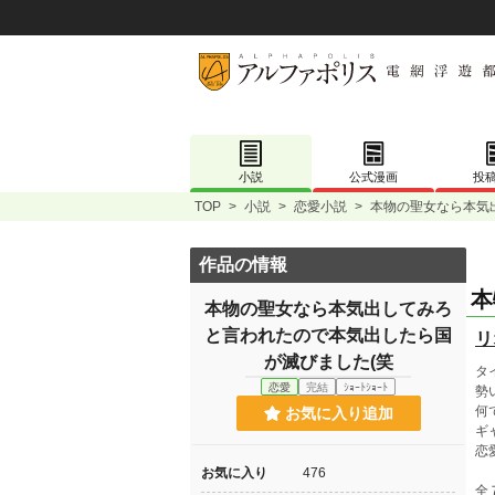
小説
公式漫画
投
TOP
>
小説
>
恋愛小説
>
本物の聖女なら本気
作品の情報
本
本物の聖女なら本気出してみろ
と言われたので本気出したら国
リ
が滅びました(笑
タ
恋愛
完結
ｼｮｰﾄｼｮｰﾄ
勢
何
お気に入り追加
ギ
恋
お気に入り
476
全