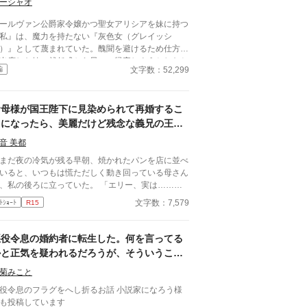
ーシャオ
ールヴァン公爵家令嬢かつ聖女アリシアを妹に持つ
私』は、魔力を持たない『灰色女（グレイッシ
）』として蔑まれていた。醜聞を避けるため仕方な
出席した妹の就任式から早々に帰宅しようとしたと
文字数：52,299
編
ろ、道に座り込む老婆を見つける。その老婆は同じ
灰色女』であり、『私』の運命を変える呪文をつぶ
いた。 『私』は次第にマナの流れが見えるように
お母様が国王陛下に見染められて再婚するこ
り、知らなかったことをどんどんと知っていく。そ
て、聖女へ、オールヴァン公爵家へ、この国へ、差
とになったら、美麗だけど残念な義兄の王太
する人々へ——復讐を決意した。 一方で、なぜか
子殿下に婚姻を迫られました！
音 美都
談の来なかった『私』と結婚したいという王城騎士
副団長アイメルが現れる。拒否できない結婚だと思
だ夜の冷気が残る早朝、焼かれたパンを店に並べ
ていたが、妙にアイメルは親身になってくれる。一
いると、いつもは慌ただしく動き回っている母さん
なぜ？
、私の後ろに立っていた。 「エリー、実は……国
陛下に見染められて、婚姻を交わすことになったん
文字数：7,579
ﾄｼｮｰﾄ
R15
けど、貴女も王宮に入ってくれるかしら？」 国
陛下に見染められて……って。国王陛下が母さんを
きになって、求婚したってこと！？ え、で……私
悪役令息の婚約者に転生した。何を言ってる
王宮にって、王室の一員になれってこと！？ 国
かと正気を疑われるだろうが、そういうこと
陛下に挨拶に伺うと、そこには美しい顔立ちの王太
である。
がいた。 「エリー、どうか僕と結婚してく
菊みこと
！ 君こそ、僕の妻に相応しい！」 え……私、
役令息のフラグをへし折るお話 小説家になろう様
方の妹になるんですけど？ どこから突っ込んで
も投稿しています