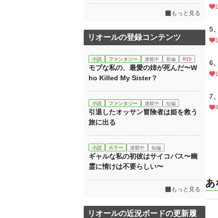
もっと見る
5
リオールの登録コンテンツ
小説
ファンタジー
連載中
長編
R15
6
モブな私の、最愛の姉が死んだ〜W
ho Killed My Sister？
7
小説
ファンタジー
連載中
短編
引退したオッサン冒険者は姫を救う
旅に出る
小説
ホラー
連載中
短編
ギャルな私の初彼はサイコパス〜幽
霊に情けは不要らしい〜
あ
もっと見る
リオールの近況ボードの更新履