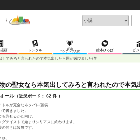
Web
稿漫画
レンタル
絵本ひろば
ビジ
コンテンツ大賞
出してみろと言われたので本気出したら国が滅びました(笑
物の聖女なら本気出してみろと言われたので本気
オール
（近況ボード：
62 件
）
イトルが完全なネタバレ(苦笑
いで書きました。
でも許せるかた向け。
ャグテイストで始まりシリアスに終わります。
愛の甘さは皆無です。
７話。