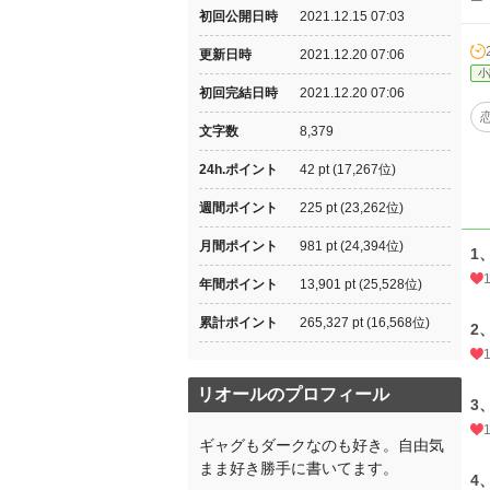
初回公開日時
2021.12.15 07:03
更新日時
2021.12.20 07:06
小
初回完結日時
2021.12.20 07:06
文字数
8,379
24h.ポイント
42 pt (17,267位)
週間ポイント
225 pt (23,262位)
月間ポイント
981 pt (24,394位)
1
年間ポイント
13,901 pt (25,528位)
累計ポイント
265,327 pt (16,568位)
2
リオールのプロフィール
3
ギャグもダークなのも好き。自由気
まま好き勝手に書いてます。
4