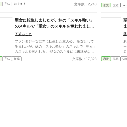
ら一年。ユリアナはユーリと名を改め、顔を隠し、新
い
文字数：2,240
愛
完結
ｼｮｰﾄｼｮｰﾄ
恋愛
完結
ｼｮｰ
たな職に就いていた。
聖女に転生しましたが、妹の「スキル喰い」
のスキルで「聖女」のスキルを奪われまし
た。でも枢機卿たちは私を保護するようで
下菊みこと
藤
す？
ファンタジーな世界に転生した主人公。 聖女として
あ
生まれたが、妹の「スキル喰い」のスキルで「聖女」
ー
のスキルを奪われる。 聖女のスキルには未練がなく
者
ケロッとしていた主人公だが、「村に聖女がいる」と
っ
文字数：17,328
愛
完結
短編
恋愛
完結
短
の情報を得た教会の枢機卿が村に聖女を迎えにきた。
す
その三人がまさかの「花騎士」の「国立魔導騎士」た
し
ちだった！ 「聖女のスキルなんてどうでもよかった
た
けど、枢機卿がこの三人なら、絶対に奪われたくなか
ったー！！！」 しかし枢機卿が手を差し伸べたのは
主人公に対してで…。 何故か別の異世界（花騎士の
世界ではないファンタジー世界）で推しと出会った主
人公のわちゃわちゃ教会生活、始まり！ 小説家にな
ろう様でも投稿しています。