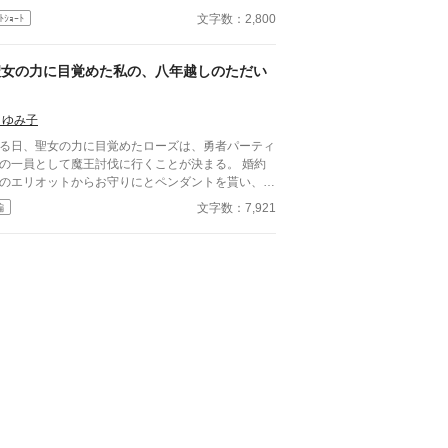
いのか分かんない。
文字数：2,800
ﾄｼｮｰﾄ
聖女の力に目覚めた私の、八年越しのただい
ま
 ゆみ子
る日、聖女の力に目覚めたローズは、勇者パーティ
の一員として魔王討伐に行くことが決まる。 婚約
のエリオットからお守りにとペンダントを貰い、待
ているからと言われるが、出発の前日に婚約を破棄
文字数：7,921
編
るという書簡が届く。 エリオットへの想いに蓋を
て魔王討伐へ行くが、ペンダントには秘密があっ
。