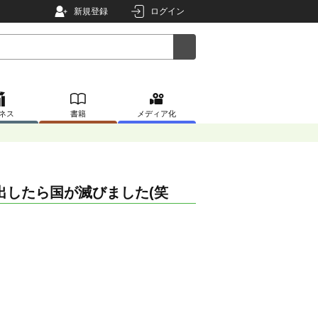
新規登録
ログイン
ネス
書籍
メディア化
出したら国が滅びました(笑