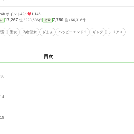
24h.ポイント
42pt
1,146
17,267
7,750
位 / 228,586件
位 / 66,316件
説
恋愛
恋愛
聖女
偽者聖女
ざまぁ
ハッピーエンド？
ギャグ
シリアス
目次
、
130
、
114
、
118
、