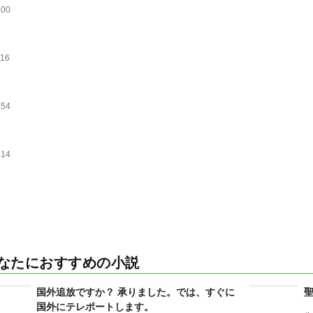
100
、
116
、
154
、
414
なたにおすすめの小説
国外追放ですか？ 承りました。では、すぐに
国外にテレポートします。