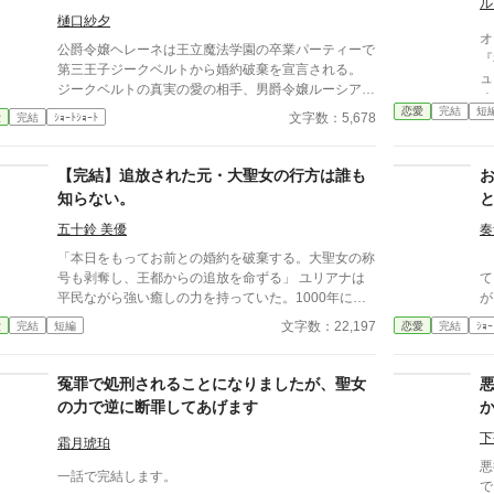
ル
樋口紗夕
オ
公爵令嬢ヘレーネは王立魔法学園の卒業パーティーで
『
第三王子ジークベルトから婚約破棄を宣言される。
ュ
ジークベルトの真実の愛の相手、男爵令嬢ルーシアへ
く
の嫌がらせが原因だ。 国外追放を言い渡したジーク
恋愛
完結
短
こ
文字数：5,678
愛
完結
ｼｮｰﾄｼｮｰﾄ
ベルトに、ヘレーネは眉一つ動かさずに答えた。
『
「国外追放ですか？ 承りました。では、すぐに国外
や
にテレポートします」
【完結】追放された元・大聖女の行方は誰も
な
し
知らない。
別
五十鈴 美優
奏
縁
団
「本日をもってお前との婚約を破棄する。大聖女の称
ま
っ
号も剥奪し、王都からの追放を命ずる」 ユリアナは
て
体
平民ながら強い癒しの力を持っていた。1000年に一
が
度現れるとされる大聖女の称号を得て、婚約者となっ
王
文字数：22,197
愛
完結
短編
恋愛
完結
ｼｮｰ
た王子リッドと共に魔物討伐に邁進する日々を送って
だ
いた。 だがリッドはユリアナを休ませることなく働
王
かせ、ユリアナの癒しの力を濁らせていた。 そんな
好
冤罪で処刑されることになりましたが、聖女
時に圧倒的な力を持つ上級魔物が、王国北部に襲来す
も
の力で逆に断罪してあげます
る。 ユリアナは全力を尽くしたものの、多くの犠牲
王
を出してしまった。 ユリアナはその責任を押し付け
子殿下
下
霜月琥珀
られ、大聖女の称号を剥奪される。リッドからの婚約
れ
悪
破棄に加え、王都からの追放を命じられた。 それか
一話で完結します。
貴
で