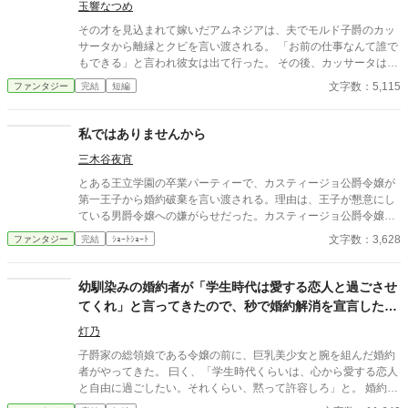
玉響なつめ
その才を見込まれて嫁いだアムネジアは、夫でモルド子爵のカッ
サータから離縁とクビを言い渡される。 「お前の仕事なんて誰で
もできる」と言われ彼女は出て行った。 その後、カッサータはど
うなったのか？ ※小説家になろう・カクヨムでも公開しています
文字数：5,115
ファンタジー
完結
短編
私ではありませんから
三木谷夜宵
とある王立学園の卒業パーティーで、カスティージョ公爵令嬢が
第一王子から婚約破棄を言い渡される。理由は、王子が懇意にし
ている男爵令嬢への嫌がらせだった。カスティージョ公爵令嬢は
冷静な態度で言った。「お話は判りました。婚約破棄の件、父と
文字数：3,628
ファンタジー
完結
ｼｮｰﾄｼｮｰﾄ
妹に報告させていただきます」「待て。父親は判るが、なぜ妹に
も報告する必要があるのだ？」「だって、陛下の婚約者は私では
ありませんから」 はじめて書いた婚約破棄もの。 カクヨムでも公
幼馴染みの婚約者が「学生時代は愛する恋人と過ごさせ
開しています。
てくれ」と言ってきたので、秒で婚約解消を宣言した令
嬢の前世が、社畜のおっさんだった件。
灯乃
子爵家の総領娘である令嬢の前に、巨乳美少女と腕を組んだ婚約
者がやってきた。 曰く、「学生時代くらいは、心から愛する恋人
と自由に過ごしたい。それくらい、黙って許容しろ」と。 婚約者
を甘やかし過ぎていたことに気付いた彼女は、その場で婚約解消