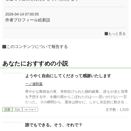
2026-04-14 07:00:05
作者プロフィール絵新設
もっと見る
このコンテンツについて報告する
あなたにおすすめの小説
ようやく自由にしてくださって感謝いたします
一ノ瀬和葉
華やかな舞踏会の夜、突然告げられた婚約破棄。 誰もが涙と屈辱
を予想する中、令嬢の唇からこぼれたのは――思いがけない一言
だった。 その瞬間から、運命は静かに、しかし決定的に動き出
す。 ※ご都合です、小説家になろう様でも投稿しています。
文字数：1,520
恋愛
完結
ｼｮｰﾄｼｮｰﾄ
誰でもできる。そう、それで？