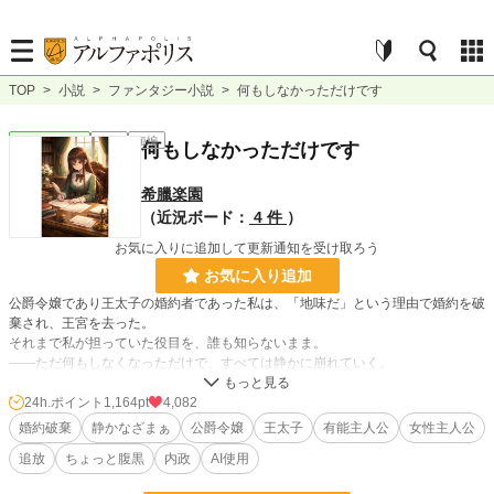
TOP
>
小説
>
ファンタジー小説
>
何もしなかっただけです
ファンタジー
完結
短編
何もしなかっただけです
希臘楽園
（近況ボード：
4 件
）
お気に入りに追加して更新通知を受け取ろう
お気に入り追加
公爵令嬢であり王太子の婚約者であった私は、「地味だ」という理由で婚約を破
棄され、王宮を去った。
それまで私が担っていた役目を、誰も知らないまま。
――ただ何もしなくなっただけで、すべては静かに崩れていく。
ＡＩに書かせてみた第14弾は、｢追放ざまぁ｣系の短編。
24h.ポイント
1,164pt
4,082
婚約破棄
静かなざまぁ
公爵令嬢
王太子
有能主人公
女性主人公
小説
1,209 位 / 228,787 件
追放
ちょっと腹黒
内政
AI使用
ファンタジー
217 位 / 53,314 件