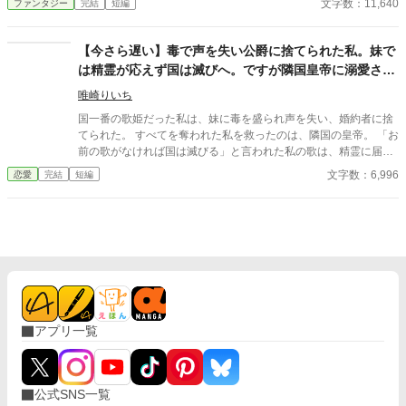
文字数：11,640
ファンタジー
完結
短編
を宣言する。 前半はたぶん普通の令嬢もの、後半はおっさんコメ
ディーです。
【今さら遅い】毒で声を失い公爵に捨てられた私。妹で
は精霊が応えず国は滅びへ。ですが隣国皇帝に溺愛され
る私に、今さら縋ってきても遅いです
唯崎りいち
国一番の歌姫だった私は、妹に毒を盛られ声を失い、婚約者に捨
てられた。 すべてを奪われた私を救ったのは、隣国の皇帝。 「お
前の歌がなければ国は滅びる」と言われた私の歌は、精霊に届
く“本物”の力を持っていて―― 一方、私を追放した国は偽物の歌
文字数：6,996
恋愛
完結
短編
では加護を失い衰退。 今さら元婚約者が縋ってきても、もう遅
い。
アプリ一覧
公式SNS一覧