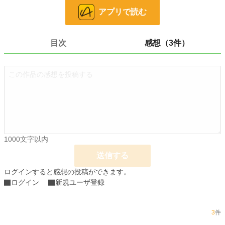
お気に入り
252
アプリで読む
24h.ポイント
1,164 pt
文字数
5,811
目次
感想（3件）
更新日時
2026.04.01 06:00
初回公開日時
2026.04.01 06:00
初回完結日時
2026.04.01 06:00
週間ポイント
8,652 pt (1,157 位)
月間ポイント
40,270 pt (1,134 位)
1000文字以内
年間ポイント
270,822 pt (2,242 位)
送信する
累計ポイント
277,045 pt (16,093 位)
ログインすると感想の投稿ができます。
ログイン
新規ユーザ登録
3
件