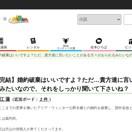
Web
稿漫画
レンタル
絵本ひろば
ビジ
コンテンツ大賞
約破棄はいいですよ？ただ…貴方達に言いたいことがある方々がおられるみたいな
完結】婚約破棄はいいですよ？ただ…貴方達に言
みたいなので、それをしっかり聞いて下さいね？
江 蓮
（近況ボード：
2 件
）
ここまでの悪事を働いたアリア・ウィンター公爵令嬢との婚約を破棄し、国外追放
こは裁判所。
日は沢山の傍聴人が来てくださってます。