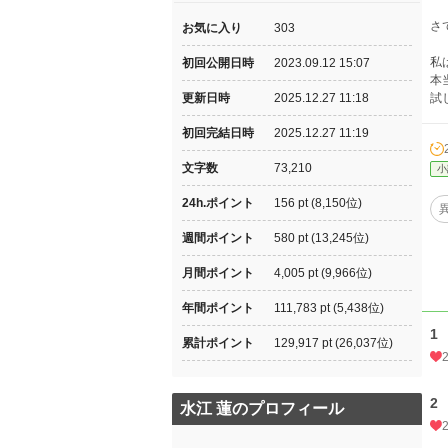
さ
お気に入り
303
私
初回公開日時
2023.09.12 15:07
本
更新日時
2025.12.27 11:18
試
初回完結日時
2025.12.27 11:19
文字数
73,210
小
24h.ポイント
156 pt (8,150位)
週間ポイント
580 pt (13,245位)
月間ポイント
4,005 pt (9,966位)
年間ポイント
111,783 pt (5,438位)
1
累計ポイント
129,917 pt (26,037位)
2
水江 蓮のプロフィール