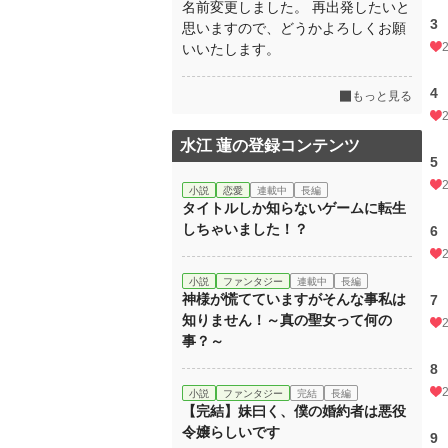
名前変更しました。 再出発したいと
3
思いますので、どうかよろしくお願
いいたします。
4
もっと見る
水江 蓮の登録コンテンツ
5
小説
恋愛
連載中
長編
タイトルしか知らないゲームに転生
しちゃいました！？
6
小説
ファンタジー
連載中
長編
神様が慌てていますがそんな事私は
7
知りません！～真の聖女って何の
事？～
8
小説
ファンタジー
完結
長編
【完結】妹曰く、僕の婚約者は悪役
令嬢らしいです
9