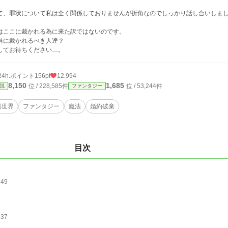
て、罪状について私は全く関係しておりませんが折角なのでしっかり話し合いしま
はここに裁かれる為に来た訳ではないのです。
当に裁かれるべき人達？
してお待ちください…。
24h.ポイント
156pt
12,994
8,150
1,685
位 / 228,585件
位 / 53,244件
説
ファンタジー
異世界
ファンタジー
魔法
婚約破棄
目次
249
237