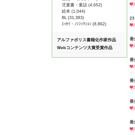
児童書・童話 (4,652)
絵本 (1,044)
BL (31,383)
23
ｴｯｾｲ・ﾉﾝﾌｨｸｼｮﾝ (8,862)
番
アルファポリス書籍化作家作品
Webコンテンツ大賞受賞作品
番
番
番
番