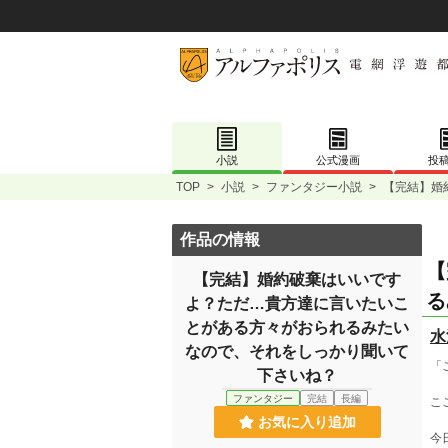
小説
公式漫画
投
TOP
>
小説
>
ファンタジー小説
>
【完結】婚
作品の情報
【
【完結】婚約破棄はいいです
る
よ？ただ…貴方達に言いたいこ
とがある方々がおられるみたい
水
なので、それをしっかり聞いて
「
下さいね？
ファンタジー
完結
長編
こ
お気に入り追加
今