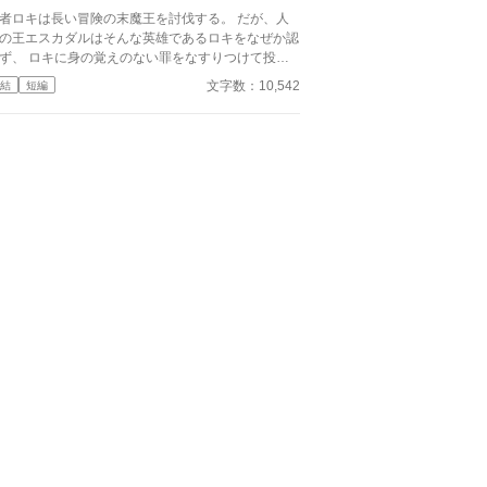
者ロキは長い冒険の末魔王を討伐する。 だが、人
の王エスカダルはそんな英雄であるロキをなぜか認
ず、 ロキに身の覚えのない罪をなすりつけて投獄
う。 国民たちもその罪を信じ勇者を迫害し
文字数：10,542
結
短編
れる間際、勇者は驚きの発言
するのだった。