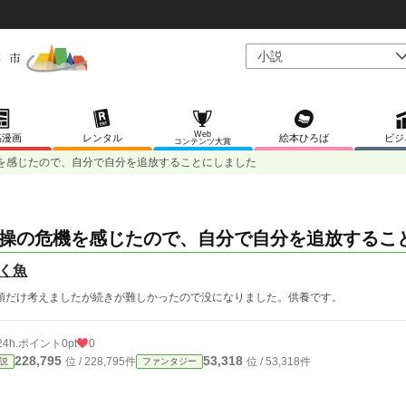
Web
稿漫画
レンタル
絵本ひろば
ビジ
コンテンツ大賞
を感じたので、自分で自分を追放することにしました
操の危機を感じたので、自分で自分を追放するこ
く魚
頭だけ考えましたが続きが難しかったので没になりました。供養です。
24h.ポイント
0pt
0
228,795
53,318
位 / 228,795件
位 / 53,318件
説
ファンタジー