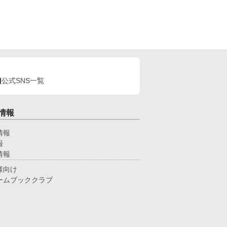
公式SNS一覧
情報
情報
報
情報
様向け
ームブッククラブ