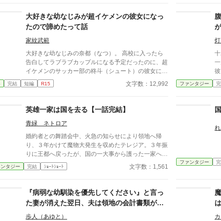
いたパーティメンバーには蔑まれ、二度と国の土を踏
誤
まないように察知魔法までかけられた。 悔しさをバ
大好きな幼なじみが超イケメンの彼女になっ
ネに隣国で再起すること十数年……俺は結婚して妻子
たので諦めたって話
を持ち、大臣にまで昇り詰めた。 かつてのパーティ
メンバー達に「スキルが無くても幸せになった姿」を
家紋武範
灯
見せるため、里帰りした俺は……祖国の惨状を目にす
大好きな幼なじみの奈都（なつ）。 高校に入ったら
十
ることになる。 ※ハピエン・善人しか書いたことの
告白してラブラブカップルになる予定だったのに、超
一
ない作者が、「追放」をテーマにして実験的に書いて
イケメンのサッカー部の柊斗（シュート）の彼女にな
彼
みた作品です。普段の作風とは異なります。 ※小説
っちまった。 全く勝ち目がないこの恋。 潔く諦める
は
文字数：12,992
春
完結
短編
R15
ファンタジー
完
家になろう、カクヨムさんで同一名義にて掲載予定で
ことにした。
通
す
英雄一家は国を去る【一話完結】
青緑 ネトロア
れ
婚約者との舞踏会中、火急の知らせにより領地へ帰
り、３年かけて魔物大発生を収めたテレジア。３年振
りに王都へ戻ったが、国の一大事から護った一家へ言
ファンタジー
完
い渡されたのは、テレジアの婚約破棄だった。 - - - - -
文字数：1,561
ァンタジー
完結
ｼｮｰﾄｼｮｰﾄ
- - - - - - - - ただいま後日談の加筆を計画中です。 202
5/06/22
『病弱な幼馴染を優先してください』と言っ
た妻が消えた翌日、夫は領地の会計書類が全
て白紙になっていることに気づいた
歩人（あゆと）
カ