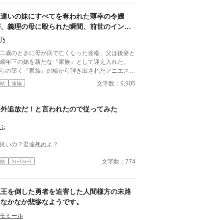
字脱字チェックと調べ物お願いしてます
腹違いの妹にすべてを奪われた薄幸の令嬢
が、義理の母に殴られた瞬間、前世のインテ
リヤクザなおっさんがぶちギレた場合。
乃
二歳のときに母が病で亡くなった途端、父は後妻と
歳年下の妹を新たな『家族』として迎え入れた。
らの築く『家族』の輪から弾き出されたアニエス
、ある日義母の私室に呼び出され――。 タイトル
文字数：9,905
結
短編
りのおっさんコメディーです。
国外追放だ！と言われたので従ってみた
ぷ
良いの？君達死ぬよ？
文字数：774
結
ｼｮｰﾄｼｮｰﾄ
魔王を倒した勇者を迫害した人間様方の末路
はなかなか悲惨なようです。
モミール