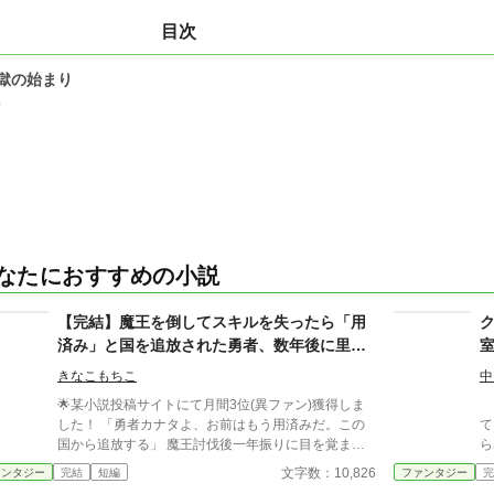
目次
獄の始まり
0
なたにおすすめの小説
【完結】魔王を倒してスキルを失ったら「用
済み」と国を追放された勇者、数年後に里帰
りしてみると既に祖国が滅んでいた
きなこもちこ
中
🌟某小説投稿サイトにて月間3位(異ファン)獲得しま
ク
した！ 「勇者カナタよ、お前はもう用済みだ。この
て
国から追放する」 魔王討伐後一年振りに目を覚ます
ら
と、突然王にそう告げられた。 魔王を倒したこと
け
文字数：10,826
ァンタジー
完結
短編
ファンタジー
完
で、俺は「勇者」のスキルを失っていた。 信頼して
た。 AI使用状況 Goog