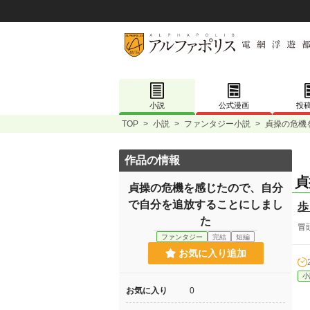
小説
公式漫画
投
TOP
>
小説
>
ファンタジー小説
>
貞操の危機
作品の情報
貞
貞操の危機を感じたので、自分
で自分を追放することにしまし
歩
た
冒
ファンタジー
完結
短編
お気に入り追加
小
お気に入り
0