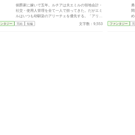
侯爵家に嫁いで五年。ルチアは夫エミルの領地会計・
勇
社交・使用人管理を全て一人で担ってきた。だがエミ
間
ルはいつも幼馴染のアリーチェを優先する。「アリー
め
チェは体が弱いんだ、お前とは違う」——その言葉を
してしま
文字数：9,553
ァンタジー
完結
短編
ファンタジー
完
百回聞いた日、ルチアは微笑んで離縁届に署名した。
た。 そして、処刑場さ
「ええ、私は丈夫ですから。どうぞ幼馴染様をお大事
を
に」。翌朝、エミルが目にしたのは——税務報告の締
切、領民からの陳情の山、そして紅茶の淹れ方すら知
らない自分。三ヶ月後、かつて「地味な妻」と呼ばれ
たルチアは、辺境伯の財務顧問として辣腕を振るって
いた。