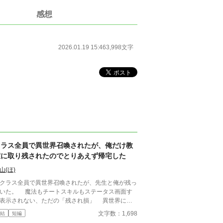
感想
2026.01.19 15:46
3,998文字
クラス全員で異世界召喚されたが、俺だけ教
室に取り残されたのでとりあえず帰宅した
山(ほ)
ラス全員で異世界召喚されたが、先生と俺が残っ
いた。 魔法もチートスキルもステータス画面す
表示されない、ただの「残され損」 異世界に行
なかった俺を待っていたのは、世知辛い現実だっ
文字数：1,698
結
短編
leのGeminiさん使ってます〜