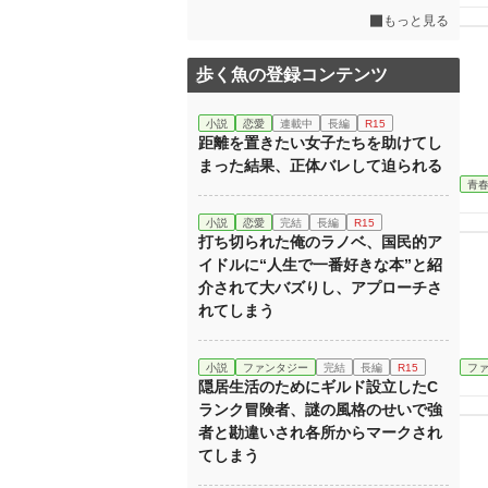
もっと見る
歩く魚の登録コンテンツ
小説
恋愛
連載中
長編
R15
距離を置きたい女子たちを助けてし
まった結果、正体バレして迫られる
青
小説
恋愛
完結
長編
R15
打ち切られた俺のラノベ、国民的ア
イドルに“人生で一番好きな本”と紹
介されて大バズりし、アプローチさ
れてしまう
小説
ファンタジー
完結
長編
R15
フ
隠居生活のためにギルド設立したC
ランク冒険者、謎の風格のせいで強
者と勘違いされ各所からマークされ
てしまう