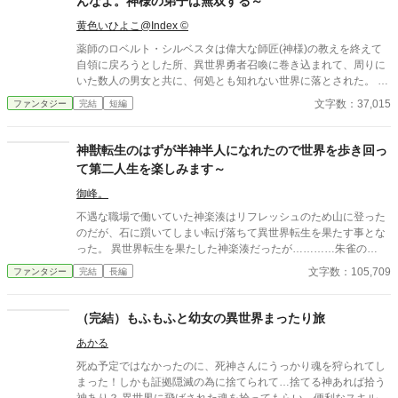
んなよ。神様の弟子は無双する～
黄色いひよこ@Index ©
薬師のロベルト・シルベスタは偉大な師匠(神様)の教えを終えて
自領に戻ろうとした所、異世界勇者召喚に巻き込まれて、周りに
いた数人の男女と共に、何処とも知れない世界に落とされた。
─── からの～数年後 ──── 俺が此処に来て幾日が過ぎただろ
文字数：37,015
ファンタジー
完結
短編
う。 ここは俺が生まれ育った場所とは全く違う、環境が全然違
った世界だった。 「ロブ、申し訳無いがお前、明日から来なくて
いいから。急な事で済まねえが、俺もちっせえパーティーの長
神獣転生のはずが半神半人になれたので世界を歩き回っ
だ。より良きパーティーの運営の為、泣く泣くお前を切らなきゃ
て第二人生を楽しみます～
ならなくなった。ただ、俺も薄情な奴じゃねぇつもりだ。今日ま
での給料に、迷惑料としてちと上乗せして払っておくから、穏便
御峰。
に頼む。断れば上乗せは無しでクビにする」 そう言われて俺に
不遇な職場で働いていた神楽湊はリフレッシュのため山に登った
何が言えよう、これで何回目か？ まぁ、薬師の扱いなどこんなも
のだが、石に躓いてしまい転げ落ちて異世界転生を果たす事とな
のかもな。 この世界の薬師は、ただポーションを造るだけの職
った。 異世界転生を果たした神楽湊だったが…………朱雀の
業。 多岐に亘った薬を作るが、僧侶とは違い瞬時に体を癒す事
卵！？ どうやら神獣に生まれ変わったようだ……。 前世で人だ
文字数：105,709
ファンタジー
完結
長編
は出来ない。 普通は……。 異世界勇者巻き込まれ召喚から数
った記憶があり、新しい人生も人として行きたいと願った湊は、
年、ロベルトはこの異世界で逞しく生きていた。 勇者？そんな物
進化の選択肢から『半神半人（デミゴット）』を選択する。 神獣
ロベルトには関係無い。 魔王が居ようが居まいが、世界は変わら
朱雀エインフェリアの息子として生まれた湊は、名前アルマを与
（完結）もふもふと幼女の異世界まったり旅
ず巡っている。 とんでもなく普通じゃないお師匠様に薬師の業を
えられ、妹クレアと弟ルークとともに育つ事となる。 朱雀との生
仕込まれた弟子ロベルトの、危難、災難、巻き込まれ痛快世直し
あかる
活を楽しんでいたアルマだったが、母エインフェリアの死と「世
異世界道中。 はてさて一体どうなるの？ と、言う話。ここに開
界を見て回ってほしい」という頼みにより、妹弟と共に旅に出る
死ぬ予定ではなかったのに、死神さんにうっかり魂を狩られてし
幕！ ● ロベルトの独り言の多い作品です。ご了承お願いします。
事を決意する。 そうしてアルマは新しい第二の人生を歩き始めた
まった！しかも証拠隠滅の為に捨てられて…捨てる神あれば拾う
● 世界観はひよこの想像力全開の世界です。
のである。 究極スキル『道しるべ』を使い、地図を埋めつつ、色