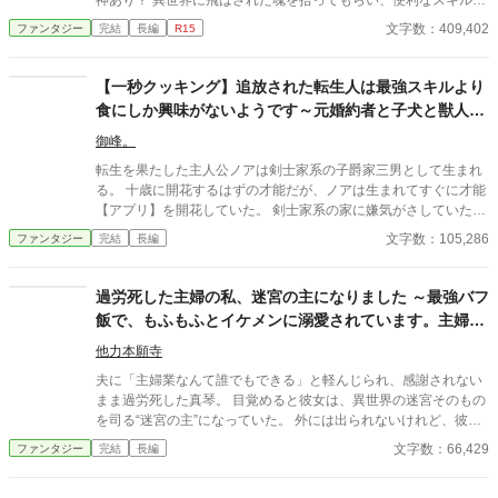
神あり？ 異世界に飛ばされた魂を拾ってもらい、便利なスキルも
んな種族の街に行っては美味しいモノを食べたり、時には自然か
貰えました！ 完結しました。ところで、何位だったのでしょう？
文字数：409,402
ファンタジー
完結
長編
R15
ら採れたての素材で料理をしたりと自由を満喫しながらも、色ん
途中覗いた時は150～160位くらいでした。応援、ありがとうござ
な事件に巻き込まれていくのであった。
いました。そのうち新しい物も出す予定です。その時はよろしく
お願いします。
【一秒クッキング】追放された転生人は最強スキルより
食にしか興味がないようです～元婚約者と子犬と獣人族
母娘との旅～
御峰。
転生を果たした主人公ノアは剣士家系の子爵家三男として生まれ
る。 十歳に開花するはずの才能だが、ノアは生まれてすぐに才能
【アプリ】を開花していた。 剣士家系の家に嫌気がさしていた主
人公は、剣士系のアプリではなく【一秒クッキング】をインスト
文字数：105,286
ファンタジー
完結
長編
ールし、好きな食べ物を食べ歩くと決意する。 十歳に才能なしと
判断され婚約破棄されたが、元婚約者セレナも才能【暴食】を開
花させて、実家から煙たがれるようになった。 紆余曲折から二人
過労死した主婦の私、迷宮の主になりました ～最強バフ
は再び出会い、休息日を一緒に過ごすようになる。 十二歳になり
飯で、もふもふとイケメンに溺愛されています。主婦業
成人となったノアは晴れて（？）実家から追放され家を出ること
を笑った夫は今さら後悔しても遅い～
になった。 自由の身となったノアと家出元婚約者セレナと可愛ら
他力本願寺
しい子犬は世界を歩き回りながら、美味しいご飯を食べまくる旅
夫に「主婦業なんて誰でもできる」と軽んじられ、感謝されない
を始める。 その旅はやがて色んな国の色んな事件に巻き込まれる
まま過労死した真琴。 目覚めると彼女は、異世界の迷宮そのもの
のだが、この物語はまだ始まったばかりだ。 ※ファンタジーカッ
を司る“迷宮の主”になっていた。 外には出られないけれど、彼女
プ用に書き下ろし作品となります。アルファポリス優先投稿とな
の家庭料理は最強のバフ飯。傷ついた冒険者たちを救ううち、白
文字数：66,429
ファンタジー
完結
長編
っております。
いもふもふと美形たちに囲まれ、やがて彼女の食堂は“帰る場
所”になっていく――一方、真琴を失った元夫は、今さら後悔して