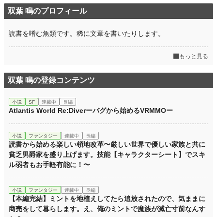
双葉 鳴のプロフィール
読書を嗜む魚類です。稀に文章を書いたりします。
もっと見る
双葉 鳴の登録コンテンツ
小説
SF
連載中
長編
Atlantis World Re:Diverーバグから始めるVRMMOー
小説
ファンタジー
連載中
長編
読書から始める楽しい領地改革〜厳しい世界で優しい家族と共に
貧乏男爵家を盛り上げます。技能【キャラクターシート】でスキ
ル弱者もお手軽有能に！〜
小説
ファンタジー
連載中
長編
【本編完結】ミントを地植えしてたら追放されたので、気ままに
商売をして暮らします。え、俺のミントで魔族が滅亡寸前なんす