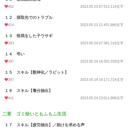
402
2023.05.23 07:51
1,114文字
文字数
228,872
１２ 採取先でのトラブル
更新日時
2023.06.18 17:20
414
2023.05.23 21:45
1,980文字
初回公開日時
2023.05.20 08:38
１３ 怪我をした子ウサギ
初回完結日時
2023.06.18 18:39
383
2023.05.24 07:38
1,316文字
週間ポイント
1,077 pt (8,458 位)
１４ 弔い
月間ポイント
3,250 pt (11,573 位)
397
2023.05.24 18:30
1,559文字
年間ポイント
75,878 pt (7,533 位)
１５ スキル【獣神化／ラビット】
累計ポイント
937,198 pt (6,188 位)
397
2023.05.24 19:17
1,724文字
１６ スキル【養分抽出】
411
2023.05.24 23:01
1,906文字
二章 ゴミ拾いともふもふ生活
１７ スキル【疲労抽出】／助けを求める声