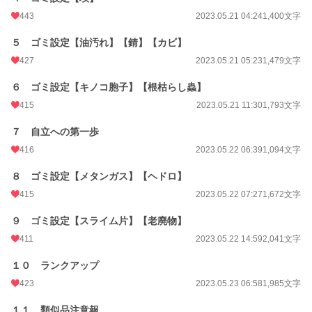
悪の研究所から逃げ出してきたツインヘッドベヒーモスや、捕らえられてきたと
443
2023.05.21 04:24
1,400文字
ころを逃げ出してきたシルバーフォックス（のちの九尾の狐）、フェニックスや
ら可愛い猫ちゃんまで。
５ ゴミ設定【油汚れ】【錆】【カビ】
ルークは新しい仲間を募り、一緒にお世話するブリーダーズのリーダーとしてお
427
2023.05.21 05:23
1,479文字
世話道を極める旅に出るのだった！
６ ゴミ設定【キノコ胞子】【根枯らし蟲】
＜第一部：疫病編＞
415
2023.05.21 11:30
1,793文字
一章【完結】ゴミ拾いと冒険者生活：5/20〜5/24
二章【完結】ゴミ拾いともふもふ生活：5/25〜5/29
７ 自立への第一歩
三章【完結】ゴミ拾いともふもふ融合：5/29〜5/31
四章【完結】ゴミ拾いと流行り病：6/1〜6/4
416
2023.05.22 06:39
1,094文字
五章【完結】ゴミ拾いともふもふファミリー：6/4〜6/8
六章【完結】もふもふファミリーと闘技大会(道中)：6/8〜6/11
８ ゴミ設定【メタンガス】【ヘドロ】
七章【完結】もふもふファミリーと闘技大会(本編)：6/12〜6/18
415
2023.05.22 07:27
1,672文字
９ ゴミ設定【スライム片】【老廃物】
小説
10,865 位 / 228,894 件
411
2023.05.22 14:59
2,041文字
ファンタジー
2,061 位 / 53,343 件
１０ ランクアップ
423
2023.05.23 06:58
1,985文字
お気に入り
2,754
１１ 類似品注意報
24h.ポイント
106 pt