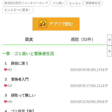
していた長兄アスターだった。
第3回次世代ファンタジーカップ
ゴミ拾い
もふもふ
冒険者生活
モンスターに変身！
ルークはアスターのパーティで世話になりながら自分のスキルに何ができるか少
しづつ理解していく。
アプリで読む
駆け出し冒険者として少しづつ認められていくルーク。
しかしクエストの帰り、討伐対象のハンターラビットとボアが縄張り争いをして
る場面に遭遇。
目次
感想（52件）
毛色の違うハンターラビットに自分を重ねるルークだったが、兄アスターから引
き止められてギルドに報告しに行くのだった。
一章 ゴミ拾いと冒険者生活
翌朝死体が運び込まれ、素材が剥ぎ取られるハンターラビット。
使われなくなった肉片をかき集めてお墓を作ると、ルークはハンターラビットの
１ 路頭に迷う
魂を拾ってしまい……変身できるようになってしまった！
462
2023.05.20 08:38
1,174文字
一方で死んだハンターラビットの帰りを待つもう一匹のハンターラビットの助け
を求める声を聞いてしまったルークは、その子を助け出す為兄の言いつけを破っ
２ 冒険者入門
て街から抜け出した。
420
2023.05.20 17:58
1,111文字
その先で助け出したはいいものの、すっかり懐かれてしまう。
３ 採取って難しい
この日よりルークは人間とモンスターの二足の草鞋を履く生活を送ることになっ
た。
430
2023.05.21 03:50
1,354文字
次から次に集まるモンスターは最強種ばかり。
４ ゴミ設定【埃】