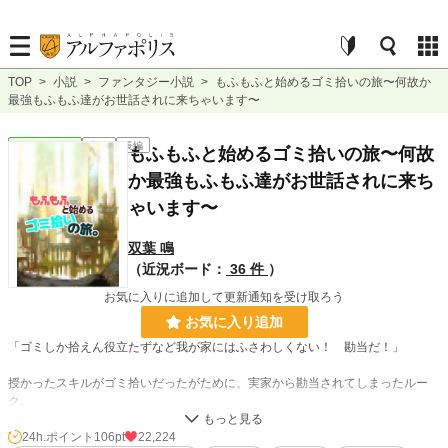
TOP
>
小説
>
ファンタジー小説
>
もふもふと始めるゴミ拾いの旅〜何故か
最強もふもふ達がお世話されに来ちゃいます〜
ファンタジー
完結
長編
もふもふと始めるゴミ拾いの旅〜何故
か最強もふもふ達がお世話されに来ち
ゃいます〜
双葉 鳴
（近況ボード：
36 件
）
お気に入りに追加して更新通知を受け取ろう
お気に入り追加
「ゴミしか拾えん役立たずなど我が家にはふさわしくない！ 勘当だ！」
授かったスキルがゴミ拾いだったがために、実家から勘当されてしまったルー
ク。
途方に暮れた時、声をかけてくれたのはひと足先に冒険者になって実家に仕送り
24h.ポイント
106pt
22,224