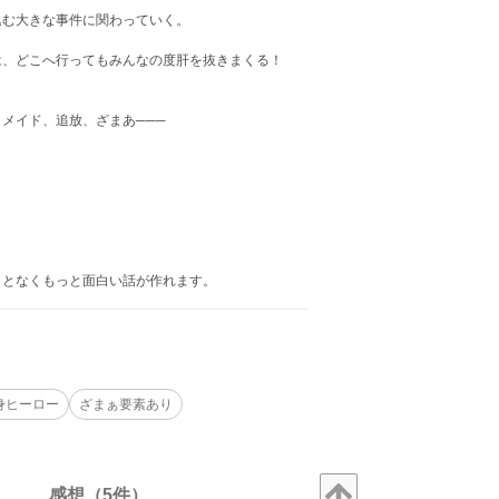
む大きな事件に関わっていく。
、どこへ行ってもみんなの度肝を抜きまくる！
メイド、追放、ざまあ───
ことなくもっと面白い話が作れます。
身ヒーロー
ざまぁ要素あり
感想（5件）