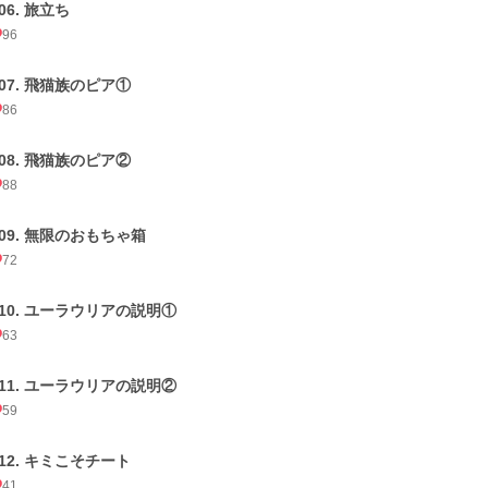
06. 旅立ち
96
007. 飛猫族のピア①
86
008. 飛猫族のピア②
88
009. 無限のおもちゃ箱
72
010. ユーラウリアの説明①
63
011. ユーラウリアの説明②
59
012. キミこそチート
41