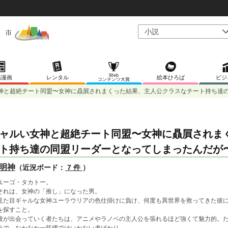
Web
稿漫画
レンタル
絵本ひろば
ビジ
コンテンツ大賞
神と超絶チート同盟〜女神に贔屓されまくった結果、主人公クラスなチート持ち達
ャルい女神と超絶チート同盟〜女神に贔屓されま
ト持ち達の同盟リーダーとなってしまったんだが
明神
（近況ボード：
7 件
）
ーゴ・タカトー。
れは、女神の「推し」になった男。
た目ギャルな女神ユーラウリアの色仕掛けに負け、何度も異世界を救ってきた彼に
を探すこと。
が出会っていく者たちは、アニメやラノベの主人公を張れるほど強くて魅力的。だ