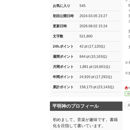
ャ
彼
お気に入り
545
そ
女
初回公開日時
2024.03.05 23:27
さ
更新日時
2026.08.02 15:24
英
文字数
521,800
な
24h.ポイント
42 pt (17,120位)
女
週間ポイント
844 pt (10,163位)
※
月間ポイント
1,881 pt (16,601位)
※
年間ポイント
24,920 pt (17,292位)
累計ポイント
158,175 pt (23,143位)
小
平明神のプロフィール
初めまして。音楽が趣味です。書籍
化を目指して書いています。