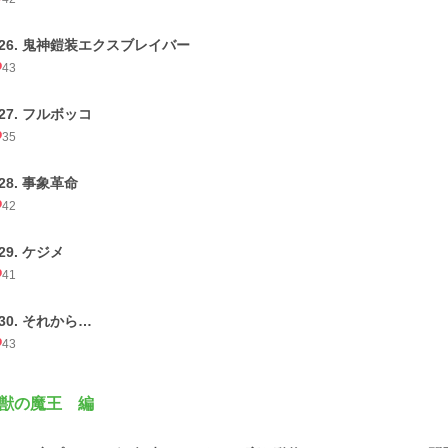
026. 鬼神鎧装エクスブレイバー
43
027. フルボッコ
35
28. 事象革命
42
29. ケジメ
41
030. それから…
43
獣の魔王 編