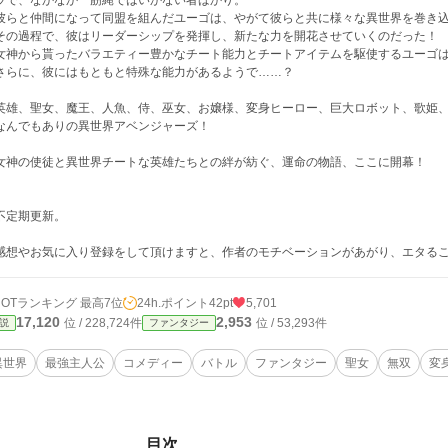
ラで、なかなか一筋縄ではいかない者ばかり。
らと仲間になって同盟を組んだユーゴは、やがて彼らと共に様々な異世界を巻き込
の過程で、彼はリーダーシップを発揮し、新たな力を開花させていくのだった！
神から貰ったバラエティー豊かなチート能力とチートアイテムを駆使するユーゴは
らに、彼にはもともと特殊な能力があるようで……？
雄、聖女、魔王、人魚、侍、巫女、お嬢様、変身ヒーロー、巨大ロボット、歌姫、
んでもありの異世界アベンジャーズ！
神の使徒と異世界チートな英雄たちとの絆が紡ぐ、運命の物語、ここに開幕！
不定期更新。
感想やお気に入り登録をして頂けますと、作者のモチベーションがあがり、エタる
HOTランキング 最高7位
24h.ポイント
42pt
5,701
17,120
2,953
位 / 228,724件
位 / 53,293件
説
ファンタジー
異世界
最強主人公
コメディー
バトル
ファンタジー
聖女
無双
変
目次