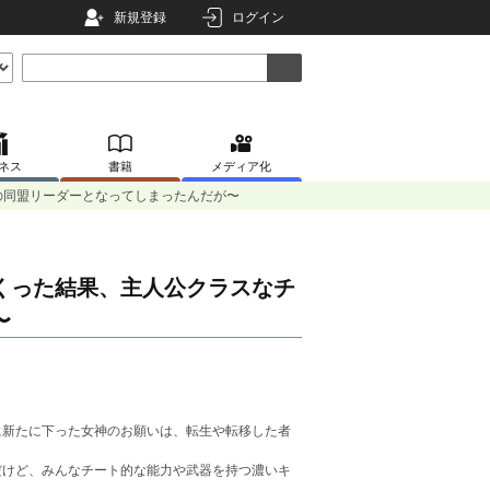
新規登録
ログイン
ネス
書籍
メディア化
の同盟リーダーとなってしまったんだが〜
くった結果、主人公クラスなチ
〜
新たに下った女神のお願いは、転生や転移した者
けど、みんなチート的な能力や武器を持つ濃いキ