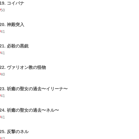
19. コイバナ
50
20. 神殿突入
41
021. 必殺の黒銃
41
022. ヴァリオン教の怪物
40
023. 祈癒の聖女の過去〜イリーナ〜
41
024. 祈癒の聖女の過去〜ネル〜
41
025. 反撃のネル
42