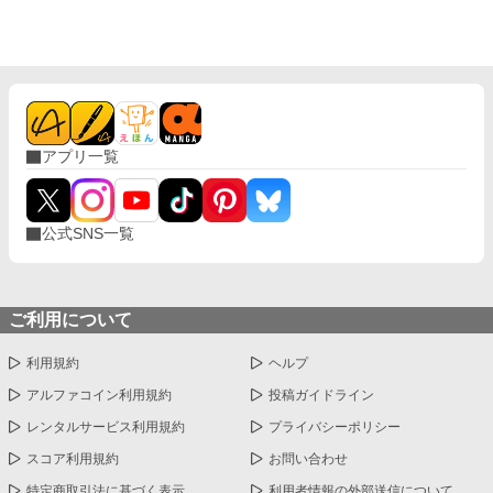
にいたからこそ、彼らは「若さ」と「健康」を維持できていたの
だ。 「俺がいなくなったら、誰が君たちの老化を止めるの？」 俺
がいなくなった途端、聖女たちの身体に異変が起きる。 回復魔法
を唱えるたびに、自慢の金髪はバサバサと抜け落ち、肌は土色
に。 若さに溺れていた彼女たちは、骨がスカスカになり、杖なし
では歩けない老婆のような姿へと変わり果てていく。 一方、解放
された俺は隣国の美少女皇女に拾われ、世界樹の力で枯れた大地
アプリ一覧
を森に変える「現人神」として崇められていた。 「今さら戻って
きて？ ……悪いけど、そのハゲ散らかした老婆、誰だっけ？」 す
べてを失ってから「俺」の価値に気づいても、もう遅い。 これ
は、恩を仇で返した連中が、自らの美容と健康を代償に破滅して
公式SNS一覧
いく物語。
ご利用について
利用規約
ヘルプ
アルファコイン利用規約
投稿ガイドライン
レンタルサービス利用規約
プライバシーポリシー
スコア利用規約
お問い合わせ
特定商取引法に基づく表示
利用者情報の外部送信について