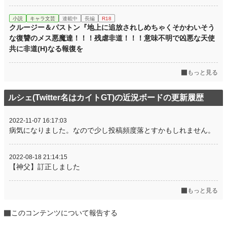
小説
キャラ文芸
連載中
長編
R18
クルージー＆パストン『地上に追放されしめちゃくそかわいそう
な復讐のメス悪魔達！！！残虐非道！！！意味不明で凶悪な天使
共に非道(H)なる報復を
もっと見る
ルシェ(Twitter名はカイトGT)の近況ボードの更新履歴
2022-11-07 16:17:03
病気になりました。なので少し投稿頻度落とすかもしれません。
2022-08-18 21:14:15
【神父】訂正しました
もっと見る
このコンテンツについて報告する