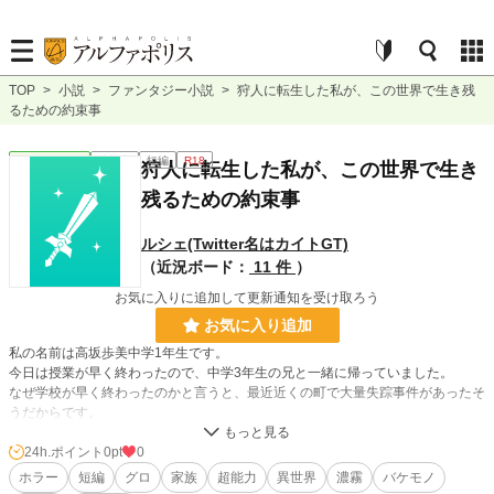
TOP
>
小説
>
ファンタジー小説
>
狩人に転生した私が、この世界で生き残
るための約束事
ファンタジー
連載中
短編
R18
狩人に転生した私が、この世界で生き
残るための約束事
ルシェ(Twitter名はカイトGT)
（近況ボード：
11 件
）
お気に入りに追加して更新通知を受け取ろう
お気に入り追加
私の名前は高坂歩美中学1年生です。
今日は授業が早く終わったので、中学3年生の兄と一緒に帰っていました。
なぜ学校が早く終わったのかと言うと、最近近くの町で大量失踪事件があったそ
うだからです。
その帰り道。
霧が濃くなって来て道に迷ってしまいました。
24h.ポイント
0pt
0
お兄ちゃんは「心配すんな」と元気の良い声で返事をしてくれましたが、私には
ホラー
短編
グロ
家族
超能力
異世界
濃霧
バケモノ
いつも歩いている道のはずなのにそう思えないような気分になってきました。