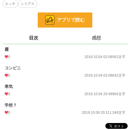
エッチ
シリアス
そして霧はさらに濃くなり、完全に道に迷った時、私達の運命は狂い始めたので
す。
アプリで読む
小説
228,861 位 / 228,861 件
ファンタジー
53,336 位 / 53,336 件
目次
感想
お気に入り
4
霧
24h.ポイント
0 pt
0
2019.10.04 02:08
562文字
文字数
3,457
コンビニ
更新日時
2019.10.09 20:11
0
2019.10.04 02:08
642文字
初回公開日時
2019.10.04 02:08
寒気
週間ポイント
0 pt (228,861 位)
0
2019.10.04 20:49
904文字
月間ポイント
0 pt (228,861 位)
学校？
0
2019.10.09 20:11
1,349文字
年間ポイント
70 pt (150,259 位)
累計ポイント
5,203 pt (124,022 位)