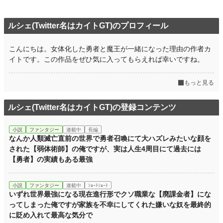
ルシェ(Twitter名はカイトGT)のプロフィール
こんにちは。女体化した勇者と魔王が一緒になった理由の作者カ
イトです。この作品をぜひ気に入ってもらえれば幸いですね。
もっと見る
ルシェ(Twitter名はカイトGT)の登録コンテンツ
小説
ファンタジー
連載中
長編
なんか人類滅亡直前の世界で勇者召喚にて大ハズレみたいな顔を
された【弱体術師】の俺ですが、実は人生4周目にて過去には
【勇者】の実績もある最強
小説
ファンタジー
連載中
ｼｮｰﾄｼｮｰﾄ
いずれ世界最強になる現在進行形でクソ職業な【廃課金者】にな
ってしまった俺ですが家族を不幸にしてくれた嫌いな奴を最終的
に貶め入れて最高な気分で