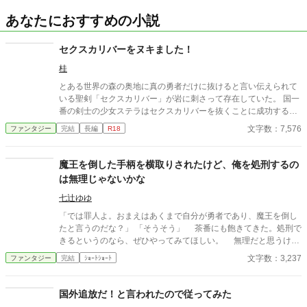
あなたにおすすめの小説
セクスカリバーをヌキました！
桂
とある世界の森の奥地に真の勇者だけに抜けると言い伝えられて
いる聖剣「セクスカリバー」が岩に刺さって存在していた。 国一
番の剣士の少女ステラはセクスカリバーを抜くことに成功する
が、セクスカリバーはステラの膣を鞘代わりにして収まってしま
文字数：7,576
ファンタジー
完結
長編
R18
う。 ステラはセクスカリバーを抜けないまま武闘会に出場し
て……
魔王を倒した手柄を横取りされたけど、俺を処刑するの
は無理じゃないかな
七辻ゆゆ
「では罪人よ。おまえはあくまで自分が勇者であり、魔王を倒し
たと言うのだな？」 「そうそう」 茶番にも飽きてきた。処刑で
きるというのなら、ぜひやってみてほしい。 無理だと思うけ
ど。
文字数：3,237
ファンタジー
完結
ｼｮｰﾄｼｮｰﾄ
国外追放だ！と言われたので従ってみた