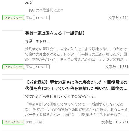
れぷ
良いの？君達死ぬよ？
文字数：774
ファンタジー
完結
ｼｮｰﾄｼｮｰﾄ
英雄一家は国を去る【一話完結】
青緑 ネトロア
婚約者との舞踏会中、火急の知らせにより領地へ帰り、３年かけ
て魔物大発生を収めたテレジア。３年振りに王都へ戻ったが、国
の一大事から護った一家へ言い渡されたのは、テレジアの婚約破
棄だった。 - - - - - - - - - - - - - ただいま後日談の加筆を計画中で
文字数：1,561
ファンタジー
完結
ｼｮｰﾄｼｮｰﾄ
す。 2025/06/22
【老化返却】聖女の若さは俺の寿命だった〜回復魔法の
代償を肩代わりしていた俺を追放した報いだ。回復のた
びに毛が抜け、骨がスカスカになるが良い〜
寝て起きたら異世界じゃなくて会議室だった
「寿命を削って回復してやってたのに……感謝すらしないんだ
な」 聖女パーティの荷物持ち兼回復術師だった俺は、ある日突然
パーティを追放された。 理由は「回復魔法のコストが寿命で、も
うすぐ死ぬ無能はいらない」という勝手な思い込み。 だが、彼ら
文字数：152,741
ファンタジー
完結
長編
は知らなかった。 俺の正体が、この世界の生命を司る世界樹の根
源そのものだったことを。 俺の寿命は無限であり、俺がパーティ