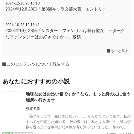
2024-12-28 20:13:10
2024年12月28日「第8回キャラ文芸大賞」エントリー
2024-10-28 12:18:41
2024年10月28日「シスター・フェンリルは執行聖女 ～ダーク
なファンタジーはお好きですか～」投稿
もっと見る
このコンテンツについて報告する
あなたにおすすめの小説
地味な女はお払い箱ですか？なら、もっと身の丈に合う
場所へ行きます
有賀冬馬
「恥ずかしくて一緒に歩けない」 ……そんなひどい言葉で、私の
すべてを否定した婚約者。 彼の隣には、私とは大違いの、誰もが
振り返るような華やかな令嬢が寄り添っていました。 惨めで、哀
れで、息をすることさえ苦しい。 冷たい視線に晒され、逃げるよ