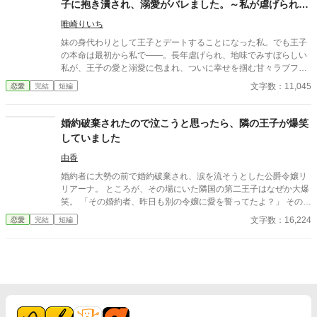
子に抱き潰され、溺愛がバレました。～私が虐げられる
も、「結婚は勢いよ！」と背を押されそのまま結婚式。 結婚式に
きっかけになった少年が、私と王子を結び付
現れた新郎は…なんと二人！？しかも前世最推しだった兄弟キャ
唯崎りいち
ラ！？ 一応、この世界の主人公が暮らすこの国では男女ともに
妹の身代わりとして王子とデートすることになった私。でも王子
「重婚」が認められている（昔国を揺るがすような大恋愛があっ
の本命は最初から私で――。長年虐げられ、地味でみすぼらしい
たせいらしい）ので法律上は無理はないのだが…。 そして初夜。
私が、王子の愛と溺愛に包まれ、ついに幸せを掴む甘々ラブファ
ベッドの上でネグリジェを着て待っていた主人公の元に、二人
ンタジー。妹や家族との誤解、影武者の存在も絡み、ハラハラと
文字数：11,045
恋愛
完結
短編
は…来た！？ しかしお決まりの「君を愛することはない」「これ
胸キュンが止まらない物語。
は公爵家の庇護に入るための政略結婚」と言われる。 主人公は果
たして推したちと良好な関係を築いていけるのか…！？ 小説家に
婚約破棄されたので泣こうと思ったら、隣の王子が爆笑
なろう様でも投稿しています。
していました
由香
婚約者に大勢の前で婚約破棄され、涙を流そうとした公爵令嬢リ
リアーナ。 ところが、その場にいた隣国の第二王子はなぜか大爆
笑。 「その婚約者、昨日も別の令嬢に愛を誓ってたよ？」 その一
言から、元婚約者の嘘は次々と暴かれ、自滅の連続！ 泣くはずだ
文字数：16,224
恋愛
完結
短編
った婚約破棄は、笑いと溺愛にあふれた人生逆転劇の幕開けだっ
た。