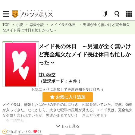
TOP
>
小説
>
恋愛小説
>
メイド長の休日 ～男運が全く無いけど完全無欠
なメイド長は休日も忙しかった～
恋愛
完結
ｼｮｰﾄｼｮｰﾄ
メイド長の休日 ～男運が全く無いけ
ど完全無欠なメイド長は休日も忙しか
った～
甘い秋空
（近況ボード：
4 件
）
お気に入りに追加して更新通知を受け取ろう
お気に入り追加
メイド長は、離婚したばかりの男性の店に行き、相談を聞いていた。突然、強盗
が入ってきた。なにかしら、大きな犯罪の尻尾が見える。メイド長は、完全無欠
な令嬢と言われているが、男運がまるでない！ さぁどうする？
（全二話完結）
24h.ポイント
0pt
97
小説
228,607 位 / 228,607 件