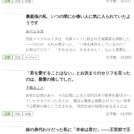
文字数：10,517
恋愛
完結
短編
うに走り出した私に、残されたものはもう何もありません。
裏庭係の私、いつの間にか偉い人に気に入られていたよ
うです
ルーシャオ
宮廷メイドのエイダは、先輩メイドに頼まれ王城裏庭を掃除した
——のだが、それが悪かった。「一体全体何をしているのだ！
お前はクビだ！」「すみません、すみません！」なんと貴重な薬
草や香木があることを知らず、草むしりや剪定をしてしまったの
文字数：18,865
恋愛
完結
ｼｮｰﾄｼｮｰﾄ
だ。そこへ、薬師のデ・ヴァレスの取りなしのおかげで何とか
「裏庭の管理人」として首が繋がった。そこからエイダは学び始
め、薬草の知識を増やしていく。その真面目さを買われて、薬師
「君を愛することはない」とお決まりのセリフを言った
のデ・ヴァレスを通じてリュドミラ王太后に面会することに。そ
のは、最愛の推しでした。
して、お見合いを勧められるのである。一方で、エイダを嵌めた
先輩メイドたちは——？
下菊みこと
前世の記憶があり、その記憶によると現代日本で限界社畜OLやっ
ていたオタクだった主人公。 魔法も魔術も秘匿されていない世界
で公爵家の娘として生まれる。 現代社会の知識がある主人公は、
昔から神童と称えられ、18歳の誕生日を迎えた今も才女と評され
文字数：18,858
恋愛
完結
短編
る。 しかしこの世界の「美しい女性」の定義の真逆の見た目から
婚約者がいない。 これでは行き遅れると心配した両親が持ってき
た縁談は、新興伯爵家（どうも商売で成功して、その経済効果か
妹の身代わりだった私に「本命は君だ」――王宮前で王
ら叙爵されたらしい）との縁談。 これは裏があるなと思いつつ