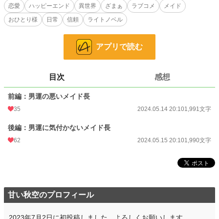
恋愛
ハッピーエンド
異世界
ざまぁ
ラブコメ
メイド
恋愛
66,317 位 / 66,317 件
おひとり様
日常
信頼
ライトノベル
お気に入り
28
アプリで読む
24h.ポイント
0 pt
文字数
3,981
目次
感想
更新日時
2024.05.15 20:10
前編：男運の悪いメイド長
初回公開日時
2024.05.14 20:10
35
2024.05.14 20:10
1,991文字
初回完結日時
2024.05.14 20:10
後編：男運に気付かないメイド長
週間ポイント
0 pt (228,607 位)
62
2024.05.15 20:10
1,990文字
月間ポイント
42 pt (83,903 位)
年間ポイント
2,093 pt (66,085 位)
累計ポイント
16,744 pt (77,202 位)
甘い秋空のプロフィール
2023年7月2日に初投稿しました。よろしくお願いします。