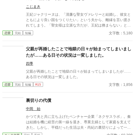
こじまき
王妃ジャクリーヌは、「清廉な聖女ヴァレリーと結婚し、彼女と
ともにより良い国をつくりたい」という夫から、離縁を言い渡さ
れてしまう。「聖女様は立派な方だが、王妃は務まらない」と二
人を諭すも否定され、廃妃となって隣国の公爵に嫁ぐことに。一
文字数：5,180
恋愛
完結
短編
方ジャクリーヌの言葉を否定した国王は、次第に新しい王妃の言
動に違和感を覚えるようになる。 聖女は、決して悪人ではない。
けれども、王妃には向いていなかった。 ※小説家になろうにも投
父親が再婚したことで地獄の日々が始まってしまいまし
稿しています。
たが……ある日その状況は一変しました。
四季
父親が再婚したことで地獄の日々が始まってしまいましたが……
ある日その状況は一変しました。
文字数：1,856
恋愛
完結
短編
R15
裏切りの代償
中岡 始
かつて夫と共に立ち上げたベンチャー企業「ネクサスラボ」。奏
は結婚を機に経営の第一線を退き、専業主婦として家庭を支えて
きた。しかし、平穏だった生活は夫・尚紀の裏切りによって一変
する。彼の部下であり不倫相手の優美が、会社を混乱に陥れつつ