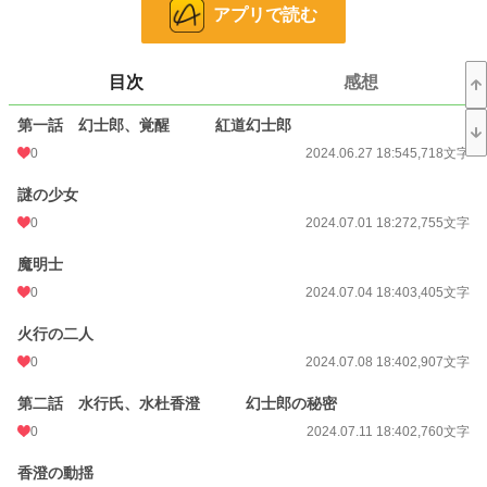
お気に入り
1
アプリで読む
24h.ポイント
0 pt
目次
感想
文字数
97,341
第一話 幻士郎、覚醒 紅道幻士郎
更新日時
2024.10.07 18:40
0
2024.06.27 18:54
5,718文字
初回公開日時
2024.06.27 18:54
謎の少女
初回完結日時
2024.10.07 19:00
0
2024.07.01 18:27
2,755文字
週間ポイント
0 pt (228,743 位)
魔明士
月間ポイント
21 pt (99,984 位)
0
2024.07.04 18:40
3,405文字
年間ポイント
21 pt (176,521 位)
火行の二人
累計ポイント
7,170 pt (110,692 位)
0
2024.07.08 18:40
2,907文字
第二話 水行氏、水杜香澄 幻士郎の秘密
0
2024.07.11 18:40
2,760文字
香澄の動揺