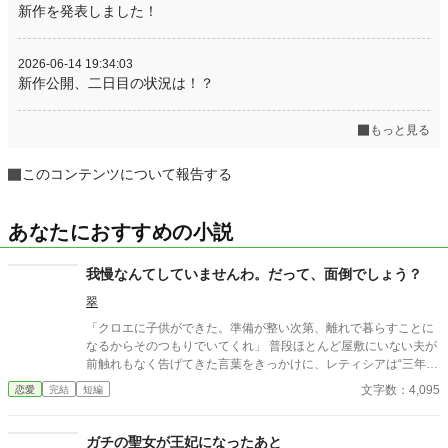
新作を発表しました！
2026-06-14 19:34:03
新作公開、二日目の状況は！？
もっと見る
このコンテンツについて報告する
あなたにおすすめの小説
我慢なんてしていませんわ。だって、面倒でしょう？
翠
「クロエに子供ができた。準備が整い次第、離れで暮らすことに
なるからそのつもりでいてくれ」 普段ほとんど屋敷にいない夫が
前触れもなく告げてきた言葉をきっかけに、レティシアは“三年
間”の契約を終わらせることにした。 赤の他人を屋敷に迎えるこ
文字数：4,095
恋愛
完結
短編
とはしない。 不要なものに感情を砕く理由などない。 「だって、
面倒でしょう？」 不誠実な夫も、無意味な結婚も、 この際すべて
切り捨ててしまいましょう。
ガチの聖女が王妃になったあと