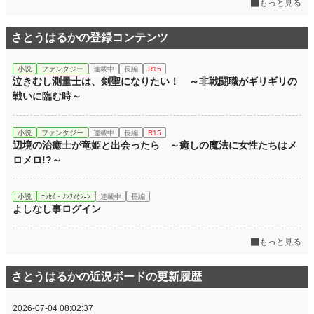
もっと見る
さとうはるかの登録コンテンツ
小説
ファンタジー
連載中
長編
R15
泣きむし測量士は、剣聖になりたい！ ～非戦闘職がギリギリの
戦いに臨む時～
小説
ファンタジー
連載中
長編
R15
辺境の治癒士が竜姫と出会ったら ～癒しの魔法に女性たちはメ
ロメロ!?～
小説
ｴｯｾｲ・ﾉﾝﾌｨｸｼｮﾝ
連載中
長編
よしなし事ログイン
もっと見る
さとうはるかの近況ボードの更新履歴
2026-07-04 08:02:37