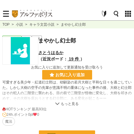
TOP
>
小説
>
キャラ文芸小説
>
まやかし幻士郎
キャラ文芸
完結
長編
まやかし幻士郎
さとうはるか
（近況ボード：
19 件
）
お気に入りに追加して更新通知を受け取ろう
お気に入り追加
可愛すぎる美少年・紅道幻士郎は、幼馴染の若月大樹と平和な日々を過ごしてい
た。しかし大樹の空手の先輩が意識不明の重体になった事件の後、大樹と幻士郎
はその犯人の二階堂に襲われる。目の前で二階堂が怪物に変化し、大樹を叩きの
めす。その大樹を庇おうとする幻士郎に、ある変化が起こるーー
毎週月・木曜日更新…を目指します。
HOTランキング 最高93位
24h.ポイント
0pt
0
小説
228,743 位 / 228,743 件
魔法
キャラ文芸
5,634 位 / 5,634 件