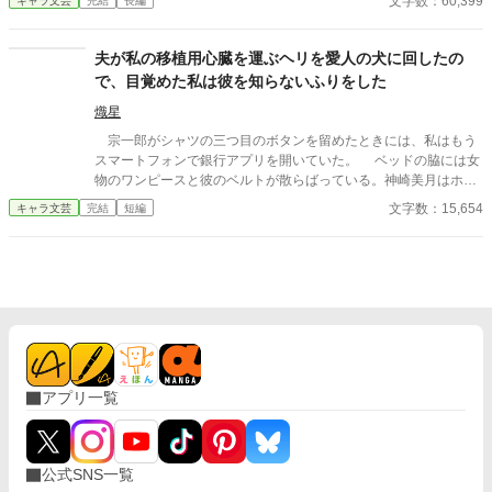
文字数：60,399
キャラ文芸
完結
長編
あったのだ。 尚紀の冷たい態度と優美の挑発に苦しむ中、奏は再
び経営者としての力を取り戻す決意をする。裏切りの証拠を集
め、かつての仲間や信頼できる協力者たちと連携しながら、会社
夫が私の移植用心臓を運ぶヘリを愛人の犬に回したの
を立て直すための計画を進める奏。だが、それは尚紀と優美の野
で、目覚めた私は彼を知らないふりをした
望を徹底的に打ち砕く覚悟でもあった。 取締役会での対決、揺れ
る社内外の信頼、そして壊れた夫婦の絆の果てに待つのは――。
熾星
自分の誇りと未来を取り戻すため、すべてを賭けて挑む奏の闘
宗一郎がシャツの三つ目のボタンを留めたときには、私はもう
い。復讐の果てに見える新たな希望と、繊細な人間ドラマが交錯
スマートフォンで銀行アプリを開いていた。 ベッドの脇には女
する物語がここに。
物のワンピースと彼のベルトが散らばっている。神崎美月はホテ
ルのバスローブをまとい、浴室の入り口に立っていた。鎖骨には
文字数：15,654
キャラ文芸
完結
短編
意味ありげな赤い痕。まるで私に見せつけるために、そこに立っ
ているようだった。 カーテンは完全には閉じられていない。朝
の光が絨毯に差し込み、部屋の惨状を残酷なほど鮮明に照らして
いた。 初めてこんな場面に出くわしたとき、私は部屋のグラス
を叩き割り、宗一郎の胸ぐらをつかんで理由を問い詰めた。 あ
のときの彼はベッドヘッドにもたれて煙草を吸い、ズボンすらま
ともに穿かないまま、淡々と言った。 「部屋が暗くて、お前と間
違えた」 その後、同じような「人違い」は二度起きた。 それ
をきっかけに、私たちは書面で取り決めを交わした。不貞行為が
アプリ一覧
一度発覚するたび、離婚成立前の解決金として、彼は私に五百万
円を支払う。 「振り込んで」
公式SNS一覧