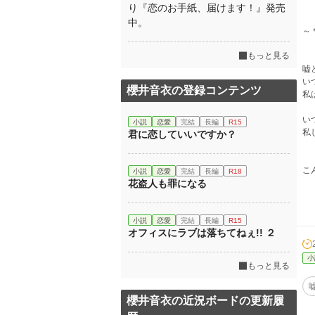
り『恋のお手紙、届けます！』発売
中。
～
もっと見る
嘘
い
櫻井音衣の登録コンテンツ
私
い
小説
恋愛
完結
長編
R15
私
君に恋していいですか？
こ
小説
恋愛
完結
長編
R18
花盗人も罪になる
小説
恋愛
完結
長編
R15
オフィスにラブは落ちてねぇ!! ２
小
もっと見る
櫻井音衣の近況ボードの更新履