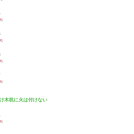
４
0
５
0
６
0
７
0
け木杭に火は付けない
１
0