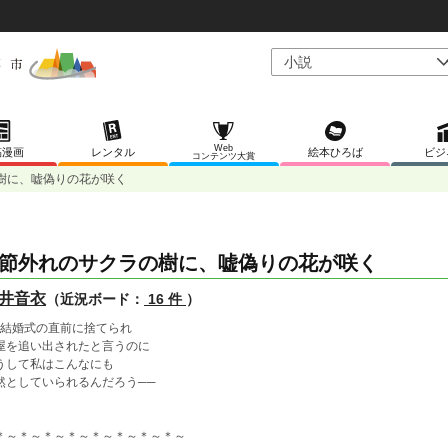
Web
稿漫画
レンタル
絵本ひろば
ビジ
コンテンツ大賞
樹に、嘘偽りの花が咲く
節外れのサクラの樹に、嘘偽りの花が咲く
井音衣
（近況ボード：
16 件
）
─結婚式の直前に捨てられ
屋を追い出されたと言うのに
うして私はこんなにも
然としていられるんだろう──
＊～＊～＊～＊～＊～＊～＊～＊～