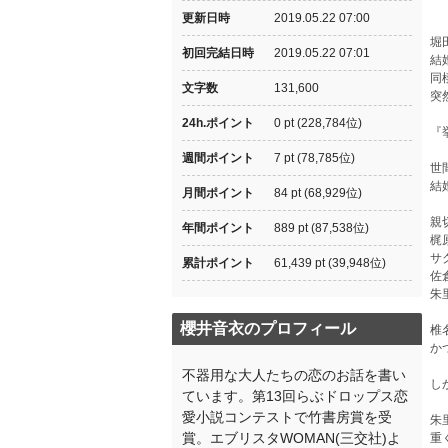
更新日時
2019.05.22 07:00
堀
初回完結日時
2019.05.22 07:01
結
同
文字数
131,600
突
24h.ポイント
0 pt (228,784位)
『
週間ポイント
7 pt (78,785位)
世
結
月間ポイント
84 pt (68,929位)
親
年間ポイント
889 pt (87,538位)
梶
サ
累計ポイント
61,439 pt (39,948位)
佐
朱
櫻井音衣のプロフィール
椎
か
不器用な大人たちの恋のお話を書い
し
ています。第13回らぶドロップス恋
愛小説コンテストで竹書房賞を受
朱
賞。エブリスタWOMAN(三交社)よ
重