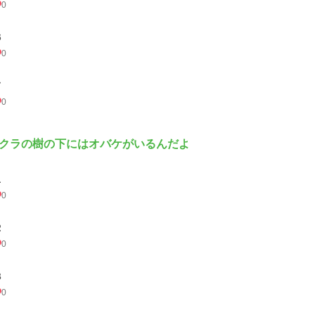
0
６
0
７
0
クラの樹の下にはオバケがいるんだよ
１
0
２
0
３
0