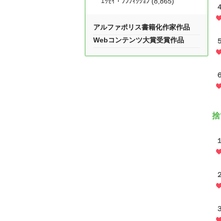
ｴｯｾｲ・ﾉﾝﾌｨｸｼｮﾝ (8,865)
アルファポリス書籍化作家作品
Webコンテンツ大賞受賞作品
捨