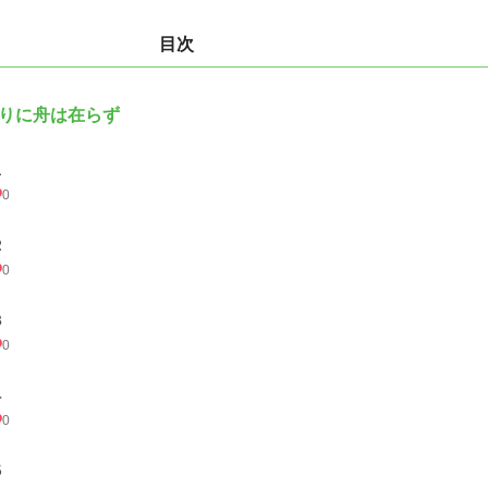
目次
りに舟は在らず
１
0
２
0
３
0
４
0
５