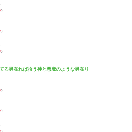
４
0
５
0
６
0
てる男在れば拾う神と悪魔のような男在り
１
0
２
0
３
0