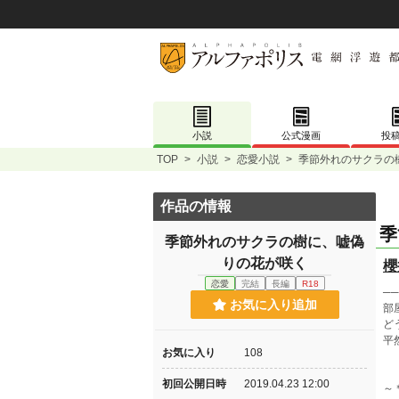
小説
公式漫画
投
TOP
>
小説
>
恋愛小説
>
季節外れのサクラの
作品の情報
季
季節外れのサクラの樹に、嘘偽
りの花が咲く
櫻
恋愛
完結
長編
R18
─
お気に入り追加
部
ど
平
お気に入り
108
初回公開日時
2019.04.23 12:00
～