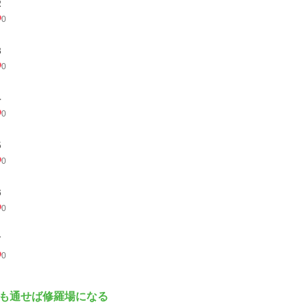
２
0
３
0
４
0
５
0
６
0
７
0
も通せば修羅場になる