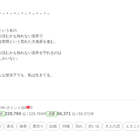
＊～＊～＊～＊～＊～＊～＊～
という名の
つ沈むかも知れない泥舟で
は世間という荒れた大海原を進む。
つ沈むかも知れない泥舟を守れるのは
しかいない。
んな状況下でも、私は生きてる。
24h.ポイント
0pt
0
228,784
66,371
位 / 228,784件
位 / 66,371件
説
恋愛
嘘
過去
秘密
裏切り
結婚
同棲
別れ
想い出
大人の恋
エタニ