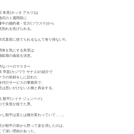
田 朱里(ホッタ アカリ)は
婚式の１週間前に
棲中の婚約者・壮介(ソウスケ)から
然別れを告げられる。
挙式直前に捨てられるなんて有り得ない!!』
間体を気にする朱里は
婚延期の偽装を決意。
切なバーのマスター
原 早苗(カジワラ サナエ)の紹介で
クラの依頼をしに訪れた
倉代行サービスの事務所で、
里は思いがけない人物と再会する。
名 順平(シイナ ジュンペイ)、
つて朱里が捨てた男。
かし順平は昔とは随分変わっていて……。
里が順平の前から黙って姿を消したのは、
くて深い理由があった。