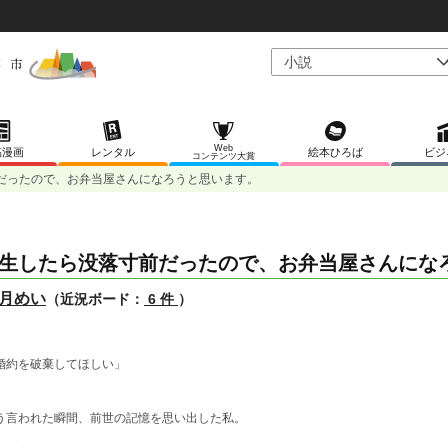
Web
稿漫画
レンタル
絵本ひろば
ビジ
コンテンツ大賞
だったので、お弁当屋さんになろうと思います。
生したら没落寸前だったので、お弁当屋さんにな
月めい
（近況ボード：
6 件
）
婚約を破棄してほしい」
う言われた瞬間、前世の記憶を思い出した私。