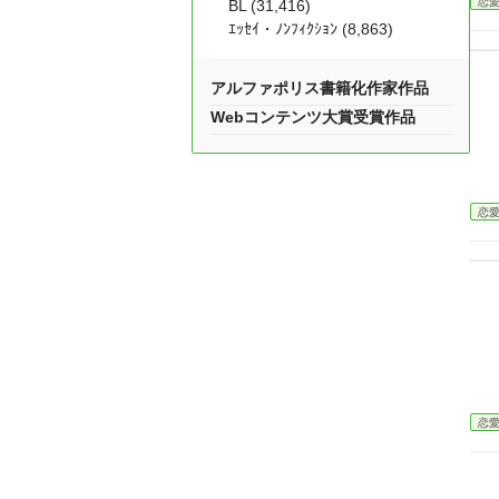
恋
BL (31,416)
ｴｯｾｲ・ﾉﾝﾌｨｸｼｮﾝ (8,863)
アルファポリス書籍化作家作品
Webコンテンツ大賞受賞作品
恋
恋