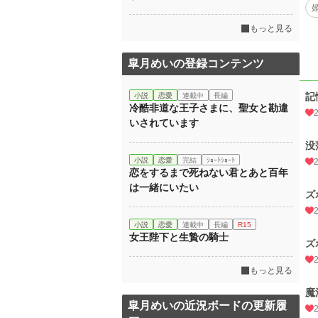
もっと見る
皐月めいの登録コンテンツ
記
小説
恋愛
連載中
長編
冷酷非道な王子さまに、聖女と勘違
いされています
没
小説
恋愛
完結
ｼｮｰﾄｼｮｰﾄ
恋をするまで死ねない君とあと百年
は一緒にいたい
ズ
小説
恋愛
連載中
長編
R15
女王陛下と生贄の騎士
ズ
もっと見る
魔
皐月めいの近況ボードの更新履