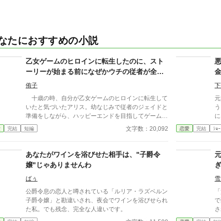
なたにおすすめの小説
乙女ゲームのヒロインに転生したのに、スト
ーリーが始まる前になぜかウチの従者が全部
終わらせてたんですが
侑子
下
十歳の時、自分が乙女ゲームのヒロインに転生して
元
いたと気づいたアリス。幼なじみで従者のジェイドと
う
準備をしながら、ハッピーエンドを目指してゲームス
に
タートの魔法学園入学までの日々を過ごす。 しか
文字数：20,092
愛
完結
短編
恋愛
完結
ｼｮｰ
し、いざ入学してみれば、攻略対象たちはなぜか皆他
の令嬢たちとラブラブで、アリスの入る隙間はこれっ
ぽっちもない。 「どうして！？ 一体どうしてなの
あなたがワインを浴びせた相手は、"子爵令
～！？」 いつの間にか従者に外堀を埋められ、乙
嬢"じゃありませんわ
女ゲームが始まらないようにされていたヒロインのお
話。
ばぅ
雪
公爵令息の恋人と噂されている「ルリア・ラズベルン
「
子爵令嬢」と勘違いされ、夜会でワインを浴びせられ
で
た私。でも残念、完全な人違いです。
さ
た