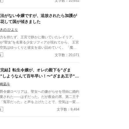
文字数：10,652
編
は、かつて命を救った元魔術師と再
する。 彼は私の死後に世界を救い、大賢者となっ
のち、転生準備まで済ませていた。 しかも現在
魔法がない令嬢ですが、追放されたら加護が
、公爵家の子息として転生済み。 そして――私の
開花して国が傾きました
らぬ間に、婚約まで成立していた。 本人への確認
れは、『魂を仮予約』された元悪役令嬢
きの ひより
、『十年越しに愛を告げる執着系元大賢者』による
力を持たず、王宮で静かに働いていたレイリア。
転生ラブコメディー。 （※短編・ハッピーエンド）
が“聖女”を名乗る少女ソフィアが現れてから、 王宮
空気はゆっくりと彼女を追い詰めていく。 「魔法
使えない令嬢に、何ができるのかしら」 小さな嫌
文字数：20,071
編
らせは積み重なり、ついには王子の前で“聖女妨
”の罪を着せられて、 レイリアは断罪され、追放さ
ど。 王宮を出たその瞬間、結界石の
【完結】転生令嬢が、オレの殿下を"ざま
らいだ。 レイリアには魔力はない。 だが、“周
あ"しようなんて百年早い！〜"ざまあ王子"の
の魔力を底上げする加護”を、生まれつき持ってい
従者ですが、やり返します〜
ていたのは、実はレイリアの
崎凪斗
ったのだ。 追放された令嬢は、 小さな町で魔
爵令嬢ロベリアは、聖女への嫌がらせを理由に婚約
具屋を始める。 その店は、なぜかどの石も“品質が
棄された――はずだった。だが夜会の席、第二王子
る”と評判になり――。 これは、 静かに貶められ
「冤罪だった」と声を上げたことで、空気は一変す
令嬢が、 静かに世界を反転させるざまぁの物語。
者・レンは言う。 「いや？
文字数：9,494
編
罪なんかじゃない。本当に嫌がらせはあったんだ
」「オレの殿下を"ざまあ王子"にしようなんて、百
 ※ざまぁ系ではありますが、"ざまぁされ
うな王子の従者が、それを阻止して悪役令嬢気取り