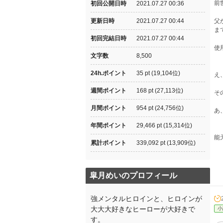
前
初回公開日時
2021.07.27 00:36
更新日時
2021.07.27 00:44
父
ま
初回完結日時
2021.07.27 00:44
使
文字数
8,500
24h.ポイント
35 pt (19,104位)
え
週間ポイント
168 pt (27,113位)
そ
月間ポイント
954 pt (24,756位)
あ
年間ポイント
29,466 pt (15,314位)
能
累計ポイント
339,092 pt (13,909位)
皐月めいのプロフィール
強メンタルヒロインと、ヒロインが
大大大好きなヒーローが大好きで
小
す。