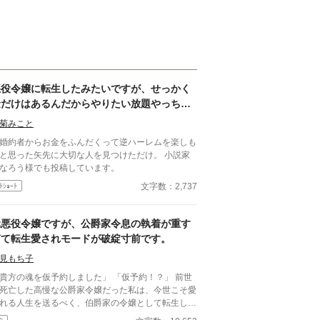
悪役令嬢に転生したみたいですが、せっかく
金だけはあるんだからやりたい放題やっちゃ
おう！
菊みこと
婚約者からお金をふんだくって逆ハーレムを楽しも
と思った矢先に大切な人を見つけただけ。 小説家
なろう様でも投稿しています。
文字数：2,737
ﾄｼｮｰﾄ
元悪役令嬢ですが、公爵家令息の執着が重す
ぎて転生愛されモードが破綻寸前です。
見もち子
貴方の魂を仮予約しました」 「仮予約！？」 前世
死亡した高慢な公爵家令嬢だった私は、今世こそ愛
れる人生を送るべく、伯爵家の令嬢として転生し
。 “猫をかぶって生きる”と決意した十四歳の舞踏会