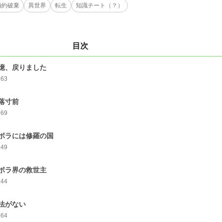
婚約破棄
異世界
転生
知識チート（？）
目次
憶、戻りました
263
落寸前
269
ボラには修羅の国
249
ボラ界の救世主
244
法がない
264