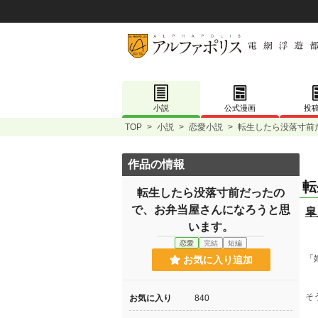
小説
公式漫画
投
TOP
>
小説
>
恋愛小説
>
転生したら没落寸前
作品の情報
転
転生したら没落寸前だったの
で、お弁当屋さんになろうと思
皐
います。
恋愛
完結
短編
「
お気に入り追加
そ
お気に入り
840