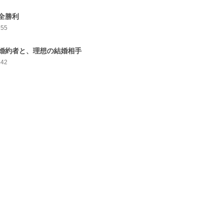
全勝利
255
婚約者と、理想の結婚相手
442