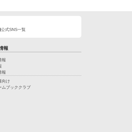
転生者をざまぁし返す話"です。主従モノに近いの
で、ご注意ください。 プロローグ＋前後編で完結。
公式SNS一覧
情報
情報
報
情報
様向け
ームブッククラブ