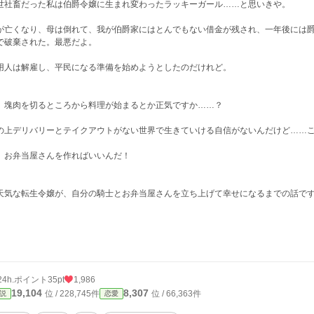
世社畜だった私は伯爵令嬢に生まれ変わったラッキーガール……と思いきや。
が亡くなり、母は倒れて、我が伯爵家にはとんでもない借金が残され、一年後には
で破棄された。最悪だよ。
用人は解雇し、平民になる準備を始めようとしたのだけれど。
、塊肉を切るところから料理が始まるとか正気ですか……？
の上デリバリーとテイクアウトがない世界で生きていける自信がないんだけど……
、お弁当屋さんを作ればいいんだ！
天気な転生令嬢が、自分の騎士とお弁当屋さんを立ち上げて幸せになるまでの話で
24h.ポイント
35pt
1,986
19,104
8,307
位 / 228,745件
位 / 66,363件
説
恋愛