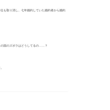
爵位も取り消し、七年婚約していた婚約者から婚約
この国のズボラはどうしてるの……？
す。