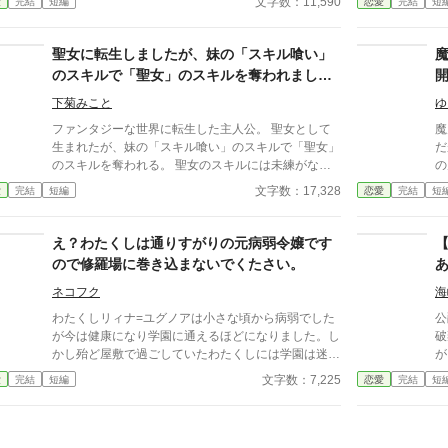
文字数：11,590
愛
完結
短編
恋愛
完結
短
の夜。 そこで私
会
た
聖女に転生しましたが、妹の「スキル喰い」
は
のスキルで「聖女」のスキルを奪われまし
知
た。でも枢機卿たちは私を保護するようで
なしで。 こ
下菊みこと
ゆ
す？
と
ファンタジーな世界に転生した主人公。 聖女として
魔
生まれたが、妹の「スキル喰い」のスキルで「聖女」
だ
のスキルを奪われる。 聖女のスキルには未練がなく
の
ケロッとしていた主人公だが、「村に聖女がいる」と
も
文字数：17,328
愛
完結
短編
恋愛
完結
短
の情報を得た教会の枢機卿が村に聖女を迎えにきた。
が
その三人がまさかの「花騎士」の「国立魔導騎士」た
害
ちだった！ 「聖女のスキルなんてどうでもよかった
れる。 ――けれ
え？わたくしは通りすがりの元病弱令嬢です
けど、枢機卿がこの三人なら、絶対に奪われたくなか
光が揺
ので修羅場に巻き込まないでくたさい。
ったー！！！」 しかし枢機卿が手を差し伸べたのは
囲
主人公に対してで…。 何故か別の異世界（花騎士の
た。 王宮の結界を支え
ネコフク
海
世界ではないファンタジー世界）で推しと出会った主
存在だ
わたくしリィナ=ユグノアは小さな頃から病弱でした
公
人公のわちゃわちゃ教会生活、始まり！ 小説家にな
道
が今は健康になり学園に通えるほどになりました。し
破
ろう様でも投稿しています。
上が
かし殆ど屋敷で過ごしていたわたくしには学園は迷路
が
た
のような場所。入学して半年、未だに迷子になってし
る。 けれど第一王子の従
文字数：7,225
愛
完結
短編
恋愛
完結
短
まいます。今日も侍従のハルにニヤニヤされながら遠
冤
回り（迷子）して出た場所では何やら不穏な集団
よ
が・・・ 強制的に修羅場に巻き込まれたリィナがち
年早い！」
ょっとだけざまぁするお話です。そして修羅場とは関
そ