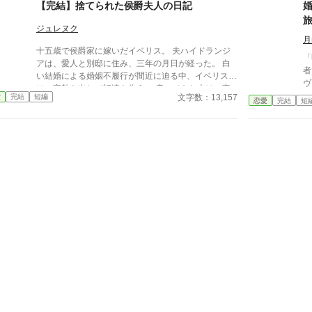
に」。翌朝、エミルが目にしたのは——税務報告の締
を
【完結】捨てられた侯爵夫人の日記
り
切、領民からの陳情の山、そして紅茶の淹れ方すら知
っ
つ
らない自分。三ヶ月後、かつて「地味な妻」と呼ばれ
に
ジュレヌク
ら
たルチアは、辺境伯の財務顧問として辣腕を振るって
物
月
十五歳で侯爵家に嫁いだイベリス。 夫ハイドランジ
いた。
「
アは、愛人と別邸に住み、三年の月日が経った。 白
者
い結婚による婚姻不履行が間近に迫る中、イベリス
ヴ
は、高熱を出して記憶を失う。 戻ってきた夫は、妻
後
文字数：13,157
愛
完結
短編
に仕える侍女アリッサムから、いない月日の間書き綴
恋愛
完結
短
鴎〉
られた日記を手渡される。 そこには、出会った日か
え
ら自分を恋しいと思ってくれていた少女の思いの丈が
っ
詰まっていた。 十八歳になり、美しく成長した妻を
る
前に、ハイドランジアは、心が揺らぐ。 自分への恋
日
心を忘れてしまったとしても、これ程までに思ってく
れ
れていたのなら、また、愛を育めるのではないのか？
樽、
様々な人間の思いが交錯し、物語は、思わぬ方向へと
の愛
進んでいく。
約
ら
「
物
け
た。 〈暁の鴎〉号は、
ィ
リヴ
ク