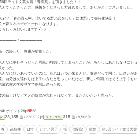
6回ライト文芸大賞「青春賞」を頂きました！！
んでくださった方、感想をくださった方改めまして、ありがとうございました。
024.4「春の真ん中、泣いてる君と恋をした」に改題して書籍化決定！！
々森りろのデビュー作になります。
ろしくお願いします(*´-`)♡
───────＊────────
一の終わり、両親が離婚した。
んなに幸せそうだった両親が離婚してしまったことが、あたしはあたしなりにショ
良かった。
んなに想いあっていたのに、別れはいつか来るんだ。友達だって同じ。出逢いがあ
達。自分は友達作りは上手い方だと思っていたけど、新しい環境ではそう上手くも
業式前の学校見学で偶然出逢った彼。
の寂しげなピアノの旋律が忘れられなくて、また会いたいと思った。
24h.ポイント
28pt
38
23,155
315
位 / 228,937件
位 / 9,586件
説
ライト文芸
青春
高校生
日常
ピアノ男子
桜
幼馴染
離婚
第6回ライト文芸大賞