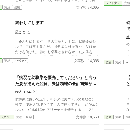
とんど屋敷にいない夫が前触れもなく告げてきた言葉
ライト文芸
完結
をきっかけに、レティシアは“三年間”の契約を終わら
文字数：4,095
愛
完結
短編
せることにした。 赤の他人を屋敷に迎えることはし
ない。 不要なものに感情を砕く理由などない。 「だ
って、面倒でしょう？」 不誠実な夫も、無意味な結
終わりにします
婚も、 この際すべて切り捨ててしまいましょう。
凪ことは。
ゆ
「終わりにします」 その言葉とともに、侯爵令嬢シ
公
ルヴィアは毒を飲んだ。 婚約者は妹を選び、父は妹
ッ
だけを信じた。 誰にも必要とされなかった人生を終
ル
えたはずなのに、目を覚ますと三か月前へと時間は巻
合
文字数：14,386
愛
完結
ｼｮｰﾄｼｮｰﾄ
き戻っていた。 もう、誰かに愛されるためだけに生
恋愛
完結
ｼｮｰ
支
きるのはやめよう。 そう決めた彼女は、静かに運命
シ
を書き換えていく。 これは、一度死んだ少女が、自
一
『病弱な幼馴染を優先してください』と言っ
分自身の人生を取り戻すための物語。
方
た妻が消えた翌日、夫は領地の会計書類が全
聞
て白紙になっていることに気づいた
―
歩人（あゆと）
し
前
侯爵家に嫁いで五年。ルチアは夫エミルの領地会計・
「
寄
社交・使用人管理を全て一人で担ってきた。だがエミ
告
き
ルはいつも幼馴染のアリーチェを優先する。「アリー
なかった
の
チェは体が弱いんだ、お前とは違う」——その言葉を
そこ
文字数：9,553
ァンタジー
完結
短編
恋愛
完結
短
く
百回聞いた日、ルチアは微笑んで離縁届に署名した。
変
て
「ええ、私は丈夫ですから。どうぞ幼馴染様をお大事
め
何