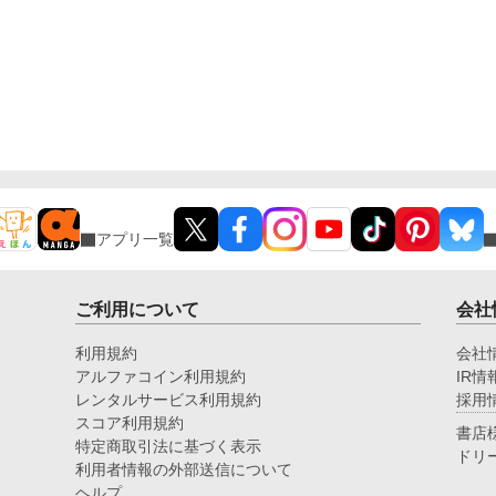
ヴィ
なた
ら
と
した。 それでも
ィ
る。 「錨を上げろ。出航
人動か
元
た
断
す物語。 全
アプリ一覧
評
を
が
ご利用について
会社
も
利用規約
会社
アルファコイン利用規約
IR情
レンタルサービス利用規約
採用
スコア利用規約
書店
特定商取引法に基づく表示
ドリ
利用者情報の外部送信について
ヘルプ