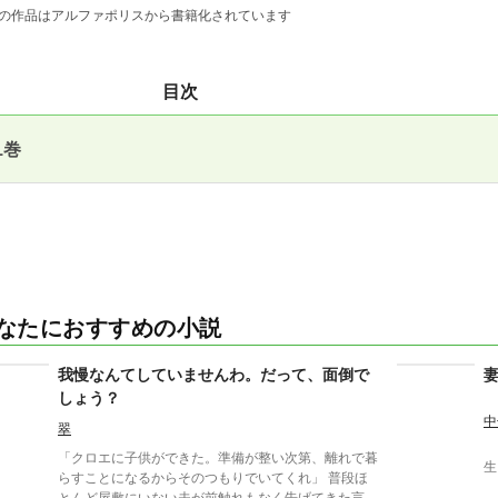
の作品はアルファポリスから書籍化されています
目次
1巻
なたにおすすめの小説
我慢なんてしていませんわ。だって、面倒で
しょう？
中
翠
「クロエに子供ができた。準備が整い次第、離れで暮
生
らすことになるからそのつもりでいてくれ」 普段ほ