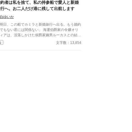
打ち切り、貴族たちも離れていく。 婚約破棄で失
婚約者は私を捨て、私の持参船で愛人と新婚
を優先する婚約者との白い結婚に終止符を打ち、傷
たものは、婚約者だけではなかった。 本質を見ず
旅行へ。お二人だけ港に残して出航します
いた公爵令嬢が新天地で本当の幸せを掴む、離縁か
婚約破棄をした人が、信頼そのものを失ってしまう
始まる逆転ラブストーリー。
語。
白ゆいか
明日、この船でカミラと新婚旅行へ出る。もう婚約
でもない君には関係ない」 海運伯爵家の令嬢オリ
ィアは、没落しかけた侯爵家嫡男ルーカスとの結婚
に領地を再建するため、三年かけて持参船〈暁の
文字数：13,854
編
号を準備してきた。 船員をそろえ、航路を整
、翌朝には嵐で被害を受けた島々へ出航する予定だ
た。船倉には、備蓄があと二日で尽きる島民へ届け
食糧、薬、毛布が積まれている。 ところが出航前
、港へ着いたオリヴィアが見たのは、船から降ろさ
る救援物資と、代わりに積み込まれる衣装箱、酒
鏡台、長椅子だった。 船上にはルーカスと、そ
人カミラがいる。 ルーカスはオリヴィアとの婚
を一方的に解消し、カミラとの婚礼と新婚旅行、さ
に自分の私的事業へ〈暁の鴎〉号を使うと告げた。
この毛布、少し獣臭いのですもの」 カミラも救援
資を邪魔扱いし、自分の衣装と家具を優先する。
れどルーカスは、大切な二つの事実を軽んじてい
結婚が成立するまではオリヴ
アの所有物。そして船員たちを雇っているのは、オ
ィアの実家である。 救援先を治めるフレデリッ
辺境伯は、島の備蓄があと二日だと伝えても、オリ