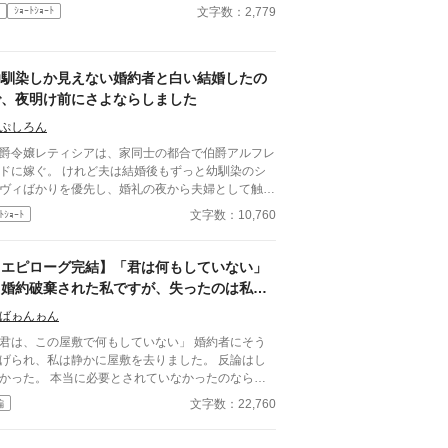
文字数：2,779
ｼｮｰﾄｼｮｰﾄ
幼馴染しか見えない婚約者と白い結婚したの
で、夜明け前にさよならしました
ぷしろん
爵令嬢レティシアは、家同士の都合で伯爵アルフレ
ドに嫁ぐ。 けれど夫は結婚後もずっと幼馴染のシ
ヴィばかりを優先し、婚礼の夜から夫婦として触れ
おうともしなかった。名ばかりの妻として伯爵家を
文字数：10,760
ﾄｼｮｰﾄ
え、領地経営まで立て直しても、彼にとってレティ
アは“都合のいい伯爵夫人”でしかない。 やがて結婚
周年の夜、アルフレッドが自分を手放す気はない一
【エピローグ完結】「君は何もしていない」
で、幼馴染を屋敷に迎え入れようとしている会話を
と婚約破棄された私ですが、失ったのは私だ
いてしまったレティシアは、ついに決意する。 ―
けではなかったようです
もう、この結婚には見切りをつけよう。 夜明け
ばゎんゎん
、彼女は離縁の準備を整え、伯爵邸を出奔。 身を
君は、この屋敷で何もしていない」 婚約者にそう
せた北の港町で薬舗を手伝いながら、自分の力で生
げられ、私は静かに屋敷を去りました。 反論はし
る穏やかな日々を手に入れていく。そこで出会った
。 本当に必要とされていなかったのなら、
は、身分ではなく一人の女性として彼女を尊重して
にいる理由などない。 けれど、翌日から屋敷は
文字数：22,760
編
れる青年医師ノアだった。 一方、都合よく尽くし
わり始める。 もちろん、悪い意味で。 執事が辞
くれる妻を失ったアルフレッドは、ようやく自分が
、料理長が辞め、長年付き合いのあった商会は取引
を失ったのかを思い知ることになる。 幼馴染ばか