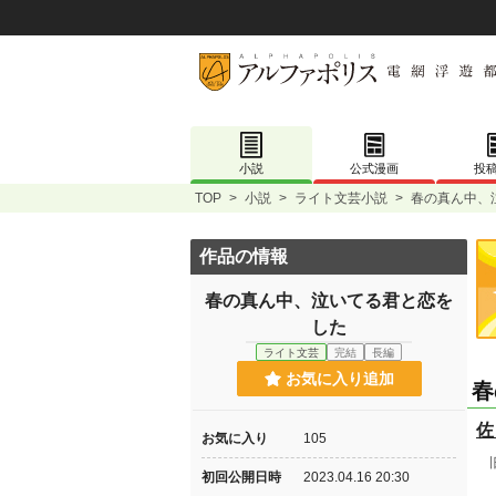
小説
公式漫画
投
TOP
>
小説
>
ライト文芸小説
>
春の真ん中、
作品の情報
春の真ん中、泣いてる君と恋を
した
ライト文芸
完結
長編
お気に入り追加
春
佐
お気に入り
105
旧
初回公開日時
2023.04.16 20:30