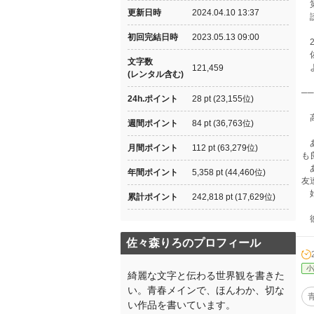
第
更新日時
2024.04.10 13:37
読
初回完結日時
2023.05.13 09:00
2
佐
文字数
よ
121,459
(レンタル含む)
─
24h.ポイント
28 pt (23,155位)
高
週間ポイント
84 pt (36,763位)
あ
月間ポイント
112 pt (63,279位)
も
あ
年間ポイント
5,358 pt (44,460位)
友
始
累計ポイント
242,818 pt (17,629位)
彼
佐々森りろのプロフィール
小
綺麗な文字と伝わる世界観を書きた
い。青春メインで、ほんわか、切な
い作品を書いています。