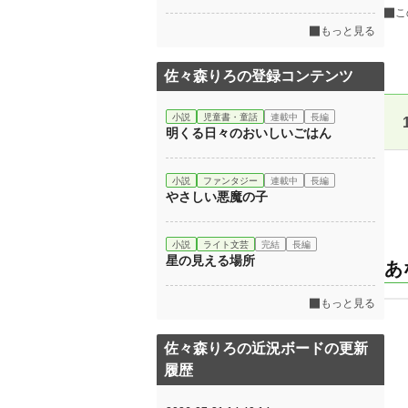
こ
もっと見る
佐々森りろの登録コンテンツ
小説
児童書・童話
連載中
長編
明くる日々のおいしいごはん
小説
ファンタジー
連載中
長編
やさしい悪魔の子
小説
ライト文芸
完結
長編
星の見える場所
あ
もっと見る
佐々森りろの近況ボードの更新
履歴