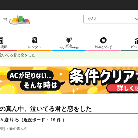
Web
稿漫画
レンタル
絵本ひろば
ビジ
コンテンツ大賞
泣いてる君と恋をした
の真ん中、泣いてる君と恋をした
々森りろ
（近況ボード：
19 件
）
題：春の真ん中