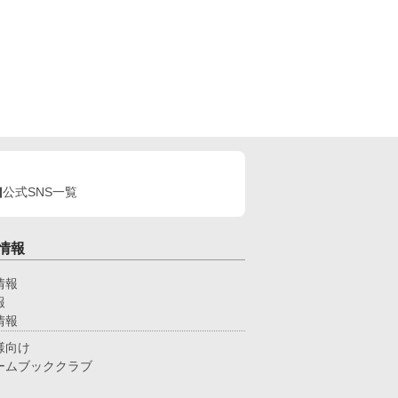
アへ命令しない。 「この船をどうするかは、あ
が決めてください」 裏切られた痛みを抱えなが
、オリヴィアは自分で救援続行を決める。船員たち
物資を積み戻し、翌朝、予定どおり出航すると宣言
ルーカスは、招待客の前ならオリヴ
アは逆らえないと考え、新婚旅行の出航式を強行す
だ！」 しかし、船員は誰一
なかった。 これは、自分を財産として扱った
婚約者と愛人を直接船から降ろし、救援を成功させ
海運令嬢が、船と信用、新しい定期航路、そして判
を尊重してくれる相手との未来を自分の手で選び直
6話・完結。直接ざまぁ、お仕事上の正当
公式SNS一覧
価、対等な関係から始まる異世界恋愛です。 婚約
解消するという申し出は、受け入れます。 です
、この船をどう使うかまで、あなたに決めさせるつ
情報
りはありません。
情報
報
情報
様向け
ームブッククラブ