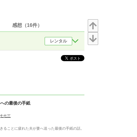
感想（16件）
レンタル
妻への最後の手紙
七七三
きることに疲れた夫が妻へ送った最後の手紙の話。