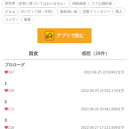
※ご注意
異世界（史実に基づいてはおりません）
姉妹格差
クズな婚約者
これは一切史実に基づいていない異世界のお話しです。現代的言葉遣いや、食べ
ざまぁ
ポジティブ姉（天然）
嫉妬深い妹
恋愛ファンタジー
竜人
物や商品、機器など、唐突に現れる可能性もありますのでご了承くださいませ。
ファンタジー要素多め。コメディ。
コメディ
毒親
この異世界では薬師は貴族令嬢がなるものではない、という設定です。
アプリで読む
目次
感想（28件）
小説
17,908 位 / 228,846 件
プロローグ
恋愛
7,879 位 / 66,375 件
167
2022.06.25 22:02
461文字
お気に入り
727
1
150
2022.06.25 22:02
2,170文字
24h.ポイント
42 pt
文字数
2
7,851
171
2022.06.26 20:48
1,699文字
更新日時
2022.06.28 22:37
3
初回公開日時
2022.06.25 22:02
218
2022.06.27 17:22
1,609文字