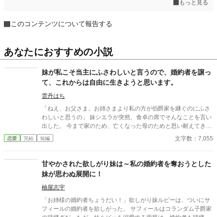
もっと見る
このコンテンツについて報告する
あなたにおすすめの小説
妹が私こそ当主にふさわしいと言うので、婚約者を譲っ
て、これからは自由に生きようと思います。
雲丹はち
「ねえ、お父さま。お姉さまより私の方が伯爵家を継ぐのにふさ
わしいと思うの」 妹シエラが突然、食卓の席でそんなことを言い
出した。 今まで家のため、亡くなった母のためと思い耐えてきた
けれど、それももう限界だ。 私、クローディア・バローは自分の
文字数：7,055
恋愛
完結
短編
ために新しい人生を切り拓こうと思います。
甘やかされた欲しがり妹は～私の婚約者を奪おうとした
妹が思わぬ展開に！
柚屋志宇
「お姉様の婚約者ちょうだい！」欲しがり妹ルビーは、ついにサ
フィールの婚約者を欲しがった。 サフィールはコランダム子爵家