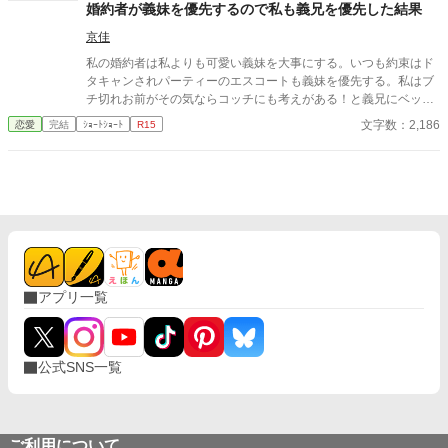
れることになった。 新しい家族はとても優しく、私は妹と比べら
婚約者が義妹を優先するので私も義兄を優先した結果
れることのない穏やかな日々を得ていた。 ―――妹のことを忘れ
京佳
て。 私が嫁いだ頃、妹の噂が流れてきた。 魅了の力を制御できる
ようになり、制限つきだが自由を得た。 しかし実家は没落し、頼
私の婚約者は私よりも可愛い義妹を大事にする。いつも約束はド
る者もなく娼婦になったと。 なぜこれまであの子へ連絡ひとつし
タキャンされパーティーのエスコートも義妹を優先する。私はブ
なかったのかと、後悔と罪悪感が私を襲う。 それでもこの安寧を
チ切れお前がその気ならコッチにも考えがある！と義兄にベッタ
捨てられない私はただ祈るしかできない。 どうかあの子が救われ
リする事にした。「ずっとお前を愛してた！」義兄は大喜びして
文字数：2,186
恋愛
完結
ｼｮｰﾄｼｮｰﾄ
R15
ますようにと。
私を溺愛し始める。そして私は夜会で婚約者に婚約破棄を告げら
れたのだけど何故か彼の義妹が顔真っ赤にして怒り出す。 ちんち
くりん婚約者＆義妹。美形長身モデル体型の義兄。ざまぁ。溺愛
ハピエン。ゆるゆる設定。
アプリ一覧
公式SNS一覧
ご利用について