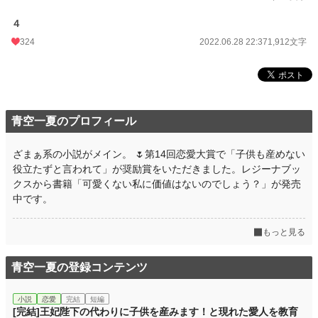
初回完結日時
2022.06.28 22:38
４
週間ポイント
495 pt (14,623 位)
324
2022.06.28 22:37
1,912文字
月間ポイント
3,664 pt (10,620 位)
年間ポイント
51,246 pt (10,235 位)
累計ポイント
435,348 pt (11,652 位)
青空一夏のプロフィール
ざまぁ系の小説がメイン。 🌷第14回恋愛大賞で「子供も産めない
役立たずと言われて」が奨励賞をいただきました。レジーナブッ
クスから書籍「可愛くない私に価値はないのでしょう？」が発売
中です。
もっと見る
青空一夏の登録コンテンツ
小説
恋愛
完結
短編
[完結]王妃陛下の代わりに子供を産みます！と現れた愛人を教育