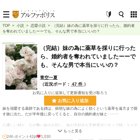
TOP
>
小説
>
恋愛小説
>
（完結）妹の為に薬草を採りに行ったら、婚約者
を奪われていましたーーでも、そんな男で本当にいいの？
恋愛
完結
短編
（完結）妹の為に薬草を採りに行った
ら、婚約者を奪われていましたーーで
も、そんな男で本当にいいの？
青空一夏
（近況ボード：
47 件
）
お気に入りに追加して更新通知を受け取ろう
お気に入り追加
妹を溺愛する薬師である姉は、病弱な妹の為によく効くという薬草を遠方まで探
す旅に出た。だが半年後に戻ってくると、自分の婚約者が妹と･･････
心優しい姉と、心が醜い妹のお話し。妹が大好きな天然系ポジティブ姉。コメデ
ィ。もう一回言います。コメディです。
24h.ポイント
42pt
1,030