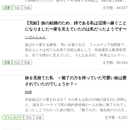
の跡継ぎだったが、妹ルビーを溺愛する両親は、婚約者も跡継ぎ
の座もサフィールから奪いルビーに与えると言い出した。 サフィ
文字数：44,537
恋愛
完結
短編
ールは絶望したが、婚約者アルマンディンの助けでこの問題は国
王に奏上され、サフィールとルビーの立場は大きく変わる。 ※小
説家になろうにも掲載しています。 ★2025/11/22：HOTランキン
【完結】妹の結婚のため、姉である私は辺境へ嫁ぐこと
グ１位ありがとうございます。
になりました〜家を支えていたのは私だったようです〜
しばゎんゎん
妹ばかり愛する継母。 争いを避ける父。 フォルディア伯爵家で、
長女エレナは何でも出来て当然な娘として、領地運営も帳簿管理
も、全てを静かに支えていた。 そんなある日。 本来はエレナへの
縁談だった侯爵家との婚約は、妹へ譲られることになる。 代わり
文字数：80,264
恋愛
完結
長編
に与えられたのは、田舎と噂される辺境伯家への嫁入り。 けれ
ど…。 「これだけ働く人材を、放置していたのか」 辺境伯家だけ
は、エレナの価値を正しく見抜いていた。 これは、便利な娘とし
妹を見捨てた私 ～魅了の力を持っていた可愛い妹は愛
て扱われていた令嬢が、初めてあなたが必要だと言われるまでの
されていたのでしょうか？～
物語。
紗綺
何故妹ばかり愛されるの？ その答えは私の10歳の誕生日に判明し
た。 誕生日パーティで私の婚約者候補の一人が妹に魅了されてし
まったことでわかった妹の能力。 『魅了の力』 無自覚のその力で
周囲の人間を魅了していた。 お父様お母様が妹を溺愛していたの
文字数：6,322
ファンタジー
完結
短編
も魅了の力に一因があったと。 魅了の力を制御できない妹は魔法
省の管理下に置かれることが決まり、私は祖母の実家に引き取ら