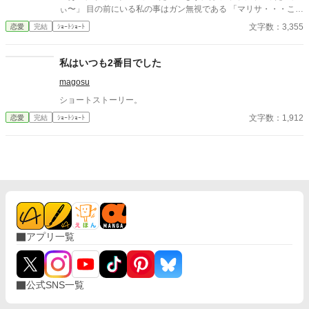
ぃ〜」 目の前にいる私の事はガン無視である 「マリサ・・・これ
からはタバサと昼食は一緒にとるから、君は遠慮してくれない
文字数：3,355
恋愛
完結
ｼｮｰﾄｼｮｰﾄ
か？」 リカルドにそう言われたマリサは 「酷いわ！リカルド！私
達あんなに愛し合っていたのに、私を捨てるの？」 ん？愛し合っ
ていた？今聞き捨てならない言葉が・・・ 「マリサ！誤解を招く
私はいつも2番目でした
ような言い方はやめてくれ！僕たちは幼馴染ってだけだろう？」
magosu
「そんな！リカルド酷い！」 マリサはテーブルに突っ伏してワア
ワア泣き出した、およそ貴族令嬢とは思えない姿を晒している
ショートストーリー。
この騒ぎ自体 とんだ恥晒しだわ タバサは席を立ち 冷めた目で
文字数：1,912
恋愛
完結
ｼｮｰﾄｼｮｰﾄ
リカルドを見ると、「この事は父に相談します、お先に失礼しま
すわ」 「まってくれタバサ！誤解なんだ」 リカルドを置いて、タ
バサは席を立った
アプリ一覧
公式SNS一覧