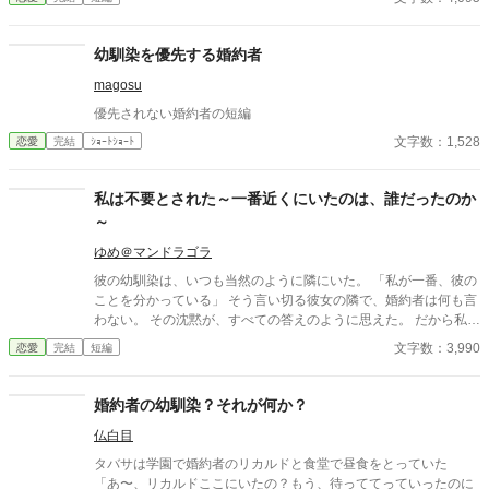
とはしない。 不要なものに感情を砕く理由などない。 「だって、
面倒でしょう？」 不誠実な夫も、無意味な結婚も、 この際すべて
切り捨ててしまいましょう。
幼馴染を優先する婚約者
magosu
優先されない婚約者の短編
文字数：1,528
恋愛
完結
ｼｮｰﾄｼｮｰﾄ
私は不要とされた～一番近くにいたのは、誰だったのか
～
ゆめ＠マンドラゴラ
彼の幼馴染は、いつも当然のように隣にいた。 「私が一番、彼の
ことを分かっている」 そう言い切る彼女の隣で、婚約者は何も言
わない。 その沈黙が、すべての答えのように思えた。 だから私
は、身を引いた。 ――はずだった。 一番近くにいたのは、本当に
文字数：3,990
恋愛
完結
短編
彼女だったのか。 「不要とされた」シリーズ第三弾。
婚約者の幼馴染？それが何か？
仏白目
タバサは学園で婚約者のリカルドと食堂で昼食をとっていた
「あ〜、リカルドここにいたの？もう、待っててっていったのに