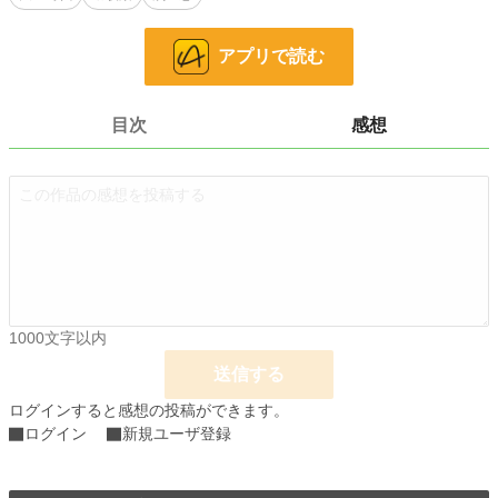
鉄道に夢を抱く勇と、商家の娘として育つ小春。二人にとって、隣にいることは
当たり前だった。
アプリで読む
しかし、この年、二十歳を迎える小春が変わりはじめる。
何を問うても本心を語らず、ただ曖昧に微笑むばかり。
「勇さん……私、遠くへ行くことになったの」
目次
感想
やがて春の日、小春は突然、町を離れることを告げる。
勇が「いつ？」と問えば「明日」と答えた。
「見送りは……いいから」
小春はそう言うと僅かに視線をそらした。
翌日――勇は駅員としての最初の仕事に就き、ホームに立つ。
押し寄せる人波の中、必死に小春の姿を探すが見つからない。
1000文字以内
発車間際、ようやく視界の端に彼女の姿をとらえる。
窓を隔て、互いに気付く二人。
送信する
言葉を交わそうとしたその瞬間、汽笛がすべてを掻き消した。
動き出す汽車の窓に残されたのは、伝えられなかった想いと、散りゆく桜だけだ
ログインすると感想の投稿ができます。
った。
ログイン
新規ユーザ登録
小説
228,748 位 / 228,748 件