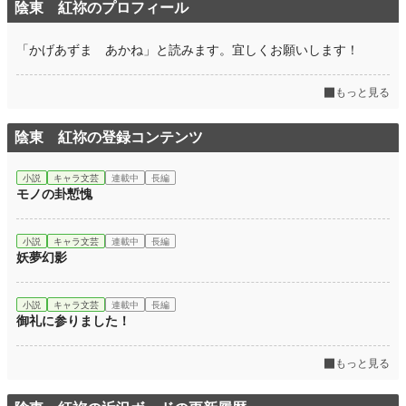
ライト文芸
9,588 位 / 9,588 件
陰東 紅祢のプロフィール
お気に入り
0
「かげあずま あかね」と読みます。宜しくお願いします！
24h.ポイント
0 pt
もっと見る
文字数
18,943
更新日時
2026.04.27 18:40
陰東 紅祢の登録コンテンツ
初回公開日時
2026.04.05 20:33
小説
キャラ文芸
連載中
長編
モノの卦慙愧
週間ポイント
0 pt (228,748 位)
月間ポイント
28 pt (93,489 位)
小説
キャラ文芸
連載中
長編
妖夢幻影
年間ポイント
1,364 pt (76,666 位)
累計ポイント
1,364 pt (183,296 位)
小説
キャラ文芸
連載中
長編
御礼に参りました！
もっと見る