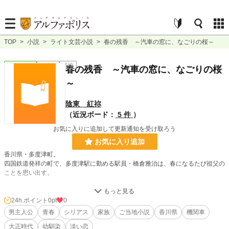
TOP
>
小説
>
ライト文芸小説
>
春の残香 ～汽車の窓に、なごりの桜～
ライト文芸
連載中
長編
春の残香 ～汽車の窓に、なごりの桜
～
陰東 紅祢
（近況ボード：
5 件
）
お気に入りに追加して更新通知を受け取ろう
お気に入り追加
香川県・多度津町。
四国鉄道発祥の町で、多度津駅に勤める駅員・橋倉雅治は、春になるたび祖父の
ことを思い出す。
祖父・勇もまた、かつてこの町で人々を送り出す仕事に就いていた。だがその胸
には、生涯忘れることのない、ひとつの別れが残されている。
24h.ポイント
0pt
0
男主人公
青春
シリアス
家族
ご当地小説
香川県
機関車
時は大正十四年。
大正時代
幼馴染
淡い恋
勇と小春は、幼い頃からいつも共に過ごしてきた。