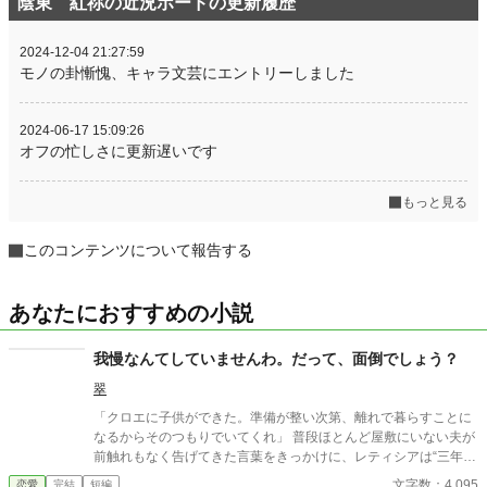
陰東 紅祢の近況ボードの更新履歴
2024-12-04 21:27:59
モノの卦慚愧、キャラ文芸にエントリーしました
2024-06-17 15:09:26
オフの忙しさに更新遅いです
もっと見る
このコンテンツについて報告する
あなたにおすすめの小説
我慢なんてしていませんわ。だって、面倒でしょう？
翠
「クロエに子供ができた。準備が整い次第、離れで暮らすことに
なるからそのつもりでいてくれ」 普段ほとんど屋敷にいない夫が
前触れもなく告げてきた言葉をきっかけに、レティシアは“三年
間”の契約を終わらせることにした。 赤の他人を屋敷に迎えるこ
文字数：4,095
恋愛
完結
短編