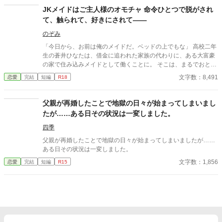
JKメイドはご主人様のオモチャ 命令ひとつで脱がされ
て、触られて、好きにされて――
のぞみ
「今日から、お前は俺のメイドだ。ベッドの上でもな」 高校二年
生の蒼井ひなたは、借金に追われた家族の代わりに、ある大富豪
の家で住み込みメイドとして働くことに。 そこは、まるでおとぎ
話に出てきそうな大きな洋館。 でも、そこで待っていたのは、同
文字数：8,491
恋愛
完結
短編
R18
じ高校に通うちょっと有名な男の子――完璧だけど性格が超ドS
な御曹司、天城 蓮だった。 昼間は生徒会長、夜は…ご主人様？
しかも、彼の命令はちょっと普通じゃない。 「掃除だけじゃダメ
父親が再婚したことで地獄の日々が始まってしまいまし
だろ？ ご主人様の癒しも、メイドの大事な仕事だろ？」 手を握
たが……ある日その状況は一変しました。
られるたび、耳元で囁かれるたび、心臓がバクバクする。 なの
に、ひなたの体はどんどん反応してしまって…。 怒ったり照れた
四季
りしながらも、次第に蓮に惹かれていくひなた。 だけど、彼には
父親が再婚したことで地獄の日々が始まってしまいましたが……
まだ知られていない秘密があって―― 「…ほんとは、ずっと前か
ある日その状況は一変しました。
ら、私…」 ただのメイドなんかじゃ終わりたくない。 恋と欲望が
文字数：1,856
恋愛
完結
短編
R15
交差する、ちょっぴり危険な主従ラブストーリー。