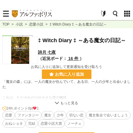
TOP
>
小説
>
恋愛小説
>
‡ Witch Diary ‡ ～ある魔女の日記～
恋愛
完結
短編
‡ Witch Diary ‡ ～ある魔女の日記～
詩月 七夜
（近況ボード：
16 件
）
お気に入りに追加して更新通知を受け取ろう
お気に入り追加
「魔女の森」には、一人の魔女が住んでいて、ある日、一人の少年と出会いまし
た
これは、ただそれだけの小さな恋の物語
24h.ポイント
0pt
1
小説
228,787 位 / 228,787 件
恋愛
ファンタジー
魔女
少年
切ない恋
魔女集会で会いましょう
恋愛
66,373 位 / 66,373 件
おねショタ
完結
恋愛小説大賞
ノーチェ
お気に入り
2