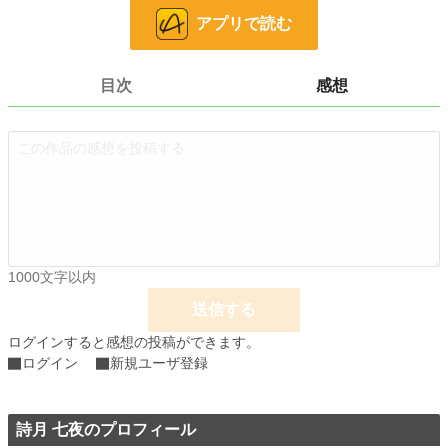
アプリで読む
24h.ポイント
0 pt
文字数
3,921
目次
感想
更新日時
2025.01.13 09:00
初回公開日時
2025.01.13 09:00
初回完結日時
2025.01.13 09:00
週間ポイント
7 pt (78,785 位)
月間ポイント
14 pt (108,258 位)
年間ポイント
119 pt (137,907 位)
1000文字以内
送信する
累計ポイント
712 pt (209,032 位)
ログインすると感想の投稿ができます。
ログイン
新規ユーザ登録
詩月 七夜のプロフィール