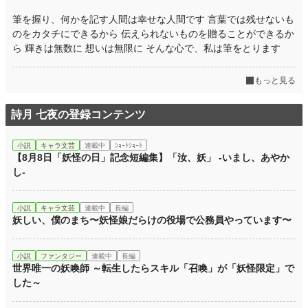
筆を握り、何かを記す人間は幸せな人間です 言葉では残せないも
のをカタチにできるから 伝えられないものを贈ることができるか
ら 輝きは無数に 想いは無限に そんな心で、私は筆をとります
もっと見る
詩月 七夜の登録コンテンツ
小説
キャラ文芸
連載中
ｼｮｰﾄｼｮｰﾄ
【8月8日「妖怪の日」記念短編集】「汝、妖」 -いまし、あやか
し-
小説
キャラ文芸
連載中
長編
妖しい、僕のまち〜妖怪娘だらけの役場で公務員やっています〜
小説
ファンタジー
連載中
長編
世界唯一の妖喚師 ～転生したらスキル「召喚」が「妖怪限定」で
した～