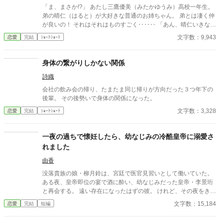
「ま、まさか!?」 あたし三鷹優美（みたかゆうみ）高校一年生。
弟の晴仁（はると）が大好きな普通のお姉ちゃん。 弟とは凄く仲
が良いの！ それはそれはものすごく‥‥‥ 「あん、晴仁いきなり
そんなのお口に入らないよぉ～♡」 そんな関係のあたしたち。 で
文字数：9,943
恋愛
完結
ｼｮｰﾄｼｮｰﾄ
もある日トイレであたしはアレが来そうなのになかなか来ないの
も気にもせずスカートのファスナーを上げると‥‥‥ 「うそっ！
お腹が出て来てる!?」 お姉ちゃんの秘密の悩みです。
身体の繋がりしかない関係
詩織
会社の飲み会の帰り、たまたま同じ帰りが方向だった３つ年下の
後輩。 その後勢いで身体の関係になった。
文字数：3,328
恋愛
完結
ｼｮｰﾄｼｮｰﾄ
一夜の過ちで懐妊したら、幼なじみの冷酷皇帝に溺愛さ
れました
由香
没落貴族の娘・柳月鈴は、宮廷で医官見習いとして働いていた。
ある夜、皇帝即位の宴で酒に酔い、幼なじみだった皇帝・李景珩
と再会する。 遠い存在になったはずの彼。 けれど、その夜をきっ
かけに月鈴の運命は大きく動き出す。 冷酷と恐れられる皇帝が、
文字数：15,184
恋愛
完結
短編
なぜか彼女だけには甘すぎて――。