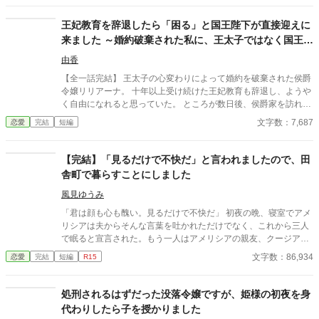
いく。 これは、一度死んだ少女が、自分自身の人生を取り戻すた
めの物語。
王妃教育を辞退したら「困る」と国王陛下が直接迎えに
来ました ～婚約破棄された私に、王太子ではなく国王陛
下が求婚してきます〜
由香
【全一話完結】 王太子の心変わりによって婚約を破棄された侯爵
令嬢リリアーナ。 十年以上受け続けた王妃教育も辞退し、ようや
く自由になれると思っていた。 ところが数日後、侯爵家を訪れた
のは国王陛下本人。 「王妃教育を辞退されると困る。私の妃にな
文字数：7,687
恋愛
完結
短編
ってほしい」 努力を踏みにじった王太子はすべてを失い、選ばれ
たのは誠実に生きてきた彼女だった。 これは、年上国王に溺愛さ
れながら、世界一幸せな王妃になるまでの逆転ラブストーリー。
【完結】「見るだけで不快だ」と言われましたので、田
舎町で暮らすことにしました
風見ゆうみ
「君は顔も心も醜い。見るだけで不快だ」 初夜の晩、寝室でアメ
リシアは夫からそんな言葉を吐かれただけでなく、これから三人
で眠ると宣言された。もう一人はアメリシアの親友、クージアだ
った。 アメリシアが夫のモレイブと婚約したのは七年前。親友と
文字数：86,934
恋愛
完結
短編
R15
出会ったのは十年前。 十年の友情は、結婚式を挙げた当日に失わ
れた。 そして、次の日に聞かされたのは両親の訃報。 アメリシア
は、どんなに辛くても両親の分も生きて幸せになると決め、そん
処刑されるはずだった没落令嬢ですが、姫様の初夜を身
なに自分のことを見たくないのなら、モレイブと離婚し、彼と絶
代わりしたら子を授かりました
対に会うことのない田舎町で暮らしていくことにした。 離婚届を