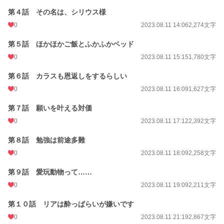
第４話 その名は、シリウス様
月間ポイント
14 pt (108,258 位)
0
2023.08.11 14:06
2,274文字
年間ポイント
98 pt (142,098 位)
第５話 ほかほかご飯とふかふかベッド
累計ポイント
22,036 pt (67,930 位)
0
2023.08.11 15:15
1,780文字
第６話 カラスも恩返しをするらしい
0
2023.08.11 16:09
1,627文字
第７話 願いを叶える対価
0
2023.08.11 17:12
2,392文字
第８話 勉強は前途多難
0
2023.08.11 18:09
2,258文字
第９話 愛玩動物って……
0
2023.08.11 19:09
2,211文字
第１０話 リアは酔っぱらいが嫌いです
0
2023.08.11 21:19
2,867文字