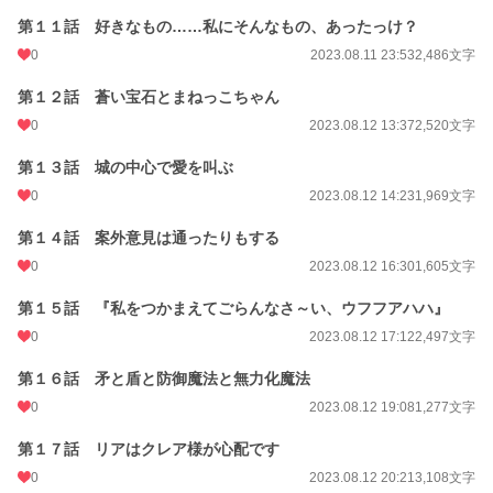
第１１話 好きなもの……私にそんなもの、あったっけ？
0
2023.08.11 23:53
2,486文字
第１２話 蒼い宝石とまねっこちゃん
0
2023.08.12 13:37
2,520文字
第１３話 城の中心で愛を叫ぶ
0
2023.08.12 14:23
1,969文字
第１４話 案外意見は通ったりもする
0
2023.08.12 16:30
1,605文字
第１５話 『私をつかまえてごらんなさ～い、ウフフアハハ』
0
2023.08.12 17:12
2,497文字
第１６話 矛と盾と防御魔法と無力化魔法
0
2023.08.12 19:08
1,277文字
第１７話 リアはクレア様が心配です
0
2023.08.12 20:21
3,108文字