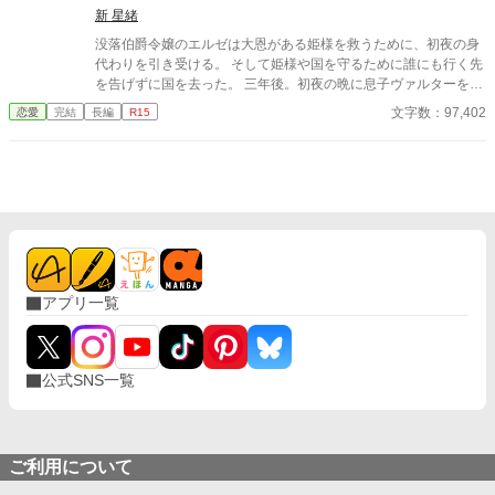
置いて去ったアメリシアは、田舎町で苦労しながらも、幸せを見
新 星緒
つけていくのだが、モレイブはあんなことを言っておきながら
没落伯爵令嬢のエルゼは大恩がある姫様を救うために、初夜の身
も、アメリシアと離婚する気はなく――。
代わりを引き受ける。 そして姫様や国を守るために誰にも行く先
を告げずに国を去った。 三年後。初夜の晩に息子ヴァルターを授
かっていたエルゼは、ひっそりと暮らしていた。ところが元婚約
文字数：97,402
恋愛
完結
長編
R15
者に拉致られて、あわやというところに初夜の相手であるハイン
ツ王子が現れる。 「ようやく見つけた。エルゼ、愛している」
「初夜の相手が君だと最初からわかっていたが？」 ――身代わり
初夜から始まる、純愛溺愛執着愛のお話！
アプリ一覧
公式SNS一覧
ご利用について