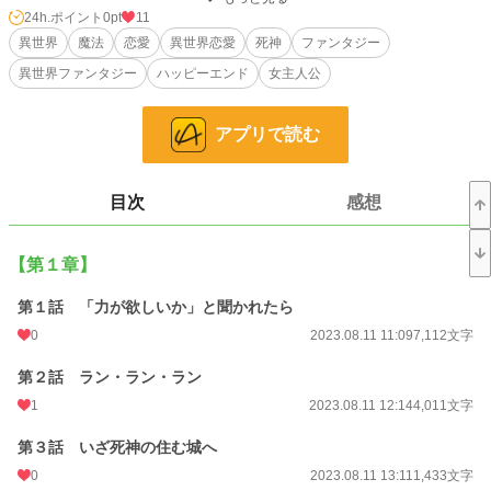
なんやかんやあって『声の主の愛玩動物』になることで落ち着いたクレアは、声
24h.ポイント
0pt
11
の主の元へ行くことに。
異世界
魔法
恋愛
異世界恋愛
死神
ファンタジー
異世界ファンタジー
ハッピーエンド
女主人公
しかし声の主は、死神だった。
……けど、あれ。なんかこの人、ちょっとズレてて怖くないかも！？
アプリで読む
私、人間に幻滅したので、死神と幸せに暮らします！
小説
228,654 位 / 228,654 件
目次
感想
恋愛
66,334 位 / 66,334 件
お気に入り
27
【第１章】
24h.ポイント
0 pt
第１話 「力が欲しいか」と聞かれたら
0
2023.08.11 11:09
7,112文字
文字数
249,805
更新日時
2024.02.06 17:16
第２話 ラン・ラン・ラン
1
2023.08.11 12:14
4,011文字
初回公開日時
2023.08.11 11:09
第３話 いざ死神の住む城へ
初回完結日時
2024.02.06 17:16
0
2023.08.11 13:11
1,433文字
週間ポイント
0 pt (228,654 位)