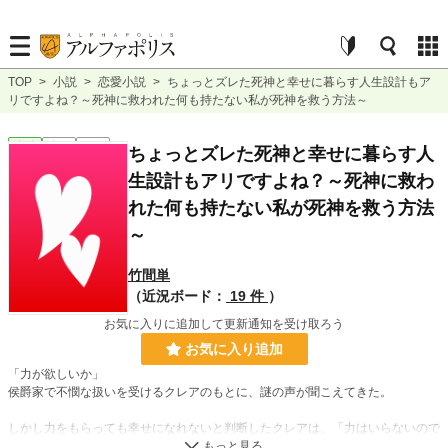
TOP
>
小説
>
恋愛小説
>
ちょっとズレた死神と幸せに暮らす人生設計もア
リですよね？～死神に救われた何も持たない私が死神を救う方法～
恋愛
完結
長編
ちょっとズレた死神と幸せに暮らす人
生設計もアリですよね？～死神に救わ
れた何も持たない私が死神を救う方法
～
竹間単
（近況ボード：
19 件
）
お気に入りに追加して更新通知を受け取ろう
お気に入り追加
「力が欲しいか」
侯爵家で不憫な扱いを受けるクレアのもとに、謎の声が聞こえてきた。
しかし力をもらっても幸せになれないと判断したクレアは、「力はいらないので
あなたの元で働かせてください」と懇願する。