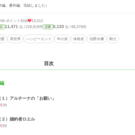
本編、番外編、完結しました）
24h.ポイント
92pt
10,412
11,471
5,133
位 / 228,819件
位 / 66,378件
説
恋愛
恋愛
異世界
ハッピーエンド
年の差
体格差
伯爵令嬢
騎士
目次
編
（１）アルチーナの「お願い」
230
（２）婚約者ロエル
250