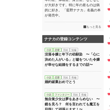
が大好きです。特に年の差ものは病
的に好き。 「藍野ナナカ」名義の本
が発売中。
もっと見る
ナナカの登録コンテンツ
小説
恋愛
完結
短編
没落令嬢と年下の幼馴染 〜「心に
決めた人がいる」と嘘をついた令嬢
が幸せな結婚をするまでの話〜
小説
恋愛
完結
長編
婚約破棄おめでとう
小説
ファンタジー
完結
長編
無自覚少女は夢をあきらめない 〜
鏡を見ろ？ 何を言われても魔王を
目指して頑張ります！〜