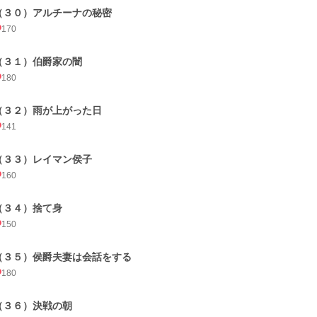
（３０）アルチーナの秘密
170
（３１）伯爵家の闇
180
（３２）雨が上がった日
141
（３３）レイマン侯子
160
（３４）捨て身
150
（３５）侯爵夫妻は会話をする
180
（３６）決戦の朝