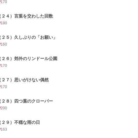
170
（２４）言葉を交わした回数
180
（２５）久しぶりの「お願い」
160
（２６）郊外のリンドール公園
170
（２７）思いがけない偶然
170
（２８）四つ葉のクローバー
200
（２９）不穏な雨の日
163