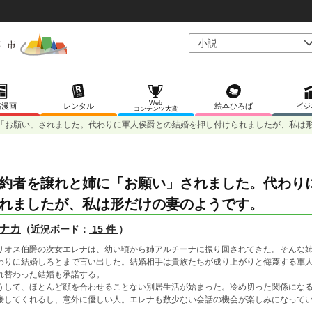
Web
稿漫画
レンタル
絵本ひろば
ビジ
コンテンツ大賞
「お願い」されました。代わりに軍人侯爵との結婚を押し付けられましたが、私は
約者を譲れと姉に「お願い」されました。代わり
れましたが、私は形だけの妻のようです。
ナカ
（近況ボード：
15 件
）
リオス伯爵の次女エレナは、幼い頃から姉アルチーナに振り回されてきた。そんな
わりに結婚しろとまで言い出した。結婚相手は貴族たちが成り上がりと侮蔑する軍
れ替わった結婚も承諾する。
うして、ほとんど顔を合わせることない別居生活が始まった。冷め切った関係にな
接してくれるし、意外に優しい人。エレナも数少ない会話の機会が楽しみになって