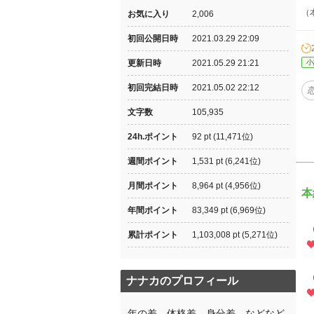
（
お気に入り
2,006
初回公開日時
2021.03.29 22:09
更新日時
2021.05.29 21:21
小
初回完結日時
2021.05.02 22:12
文字数
105,935
24h.ポイント
92 pt (11,471位)
週間ポイント
1,531 pt (6,241位)
月間ポイント
8,964 pt (4,956位)
本
年間ポイント
83,349 pt (6,969位)
累計ポイント
1,103,008 pt (5,271位)
ナナカのプロフィール
年の差、体格差、身分差、などなど