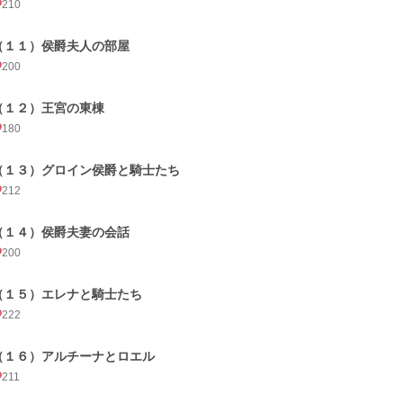
210
（１１）侯爵夫人の部屋
200
（１２）王宮の東棟
180
（１３）グロイン侯爵と騎士たち
212
（１４）侯爵夫妻の会話
200
（１５）エレナと騎士たち
222
（１６）アルチーナとロエル
211