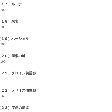
（１７）ルーナ
200
（１８）来客
180
（１９）ハーシェル
200
（２０）屋敷の鍵
190
（２１）グロイン侯爵邸
170
（２２）メリオス伯爵邸
160
（２３）突然の帰還