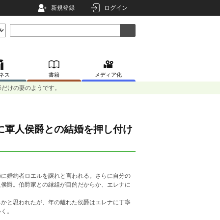
新規登録
ログイン
ネス
書籍
メディア化
形だけの妻のようです。
に軍人侯爵との結婚を押し付け
姉に婚約者ロエルを譲れと言われる。さらに自分の
人侯爵。伯爵家との縁組が目的だからか、エレナに
るかと思われたが、年の離れた侯爵はエレナに丁寧
いく。