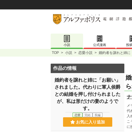
小説
公式漫画
投
TOP
>
小説
>
恋愛小説
>
婚約者を譲れと姉に
作品の情報
婚
婚約者を譲れと姉に「お願い」
ら
されました。代わりに軍人侯爵
との結婚を押し付けられました
ナ
が、私は形だけの妻のようで
メ
す。
代
恋愛
完結
長編
入
こ
お気に入り追加
に