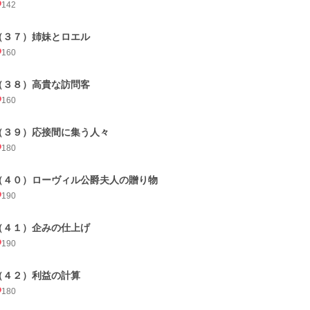
142
（３７）姉妹とロエル
160
（３８）高貴な訪問客
160
（３９）応接間に集う人々
180
（４０）ローヴィル公爵夫人の贈り物
190
（４１）企みの仕上げ
190
（４２）利益の計算
180