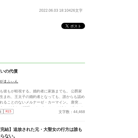
2022.06.03 18:10
426文字
願いの代償
がまふぃん
も彼もが軽視する。婚約者に家族までも。 公爵家
生まれ、王太子の婚約者となっても、誰からも認め
れることのないメルナーゼ・カーマイン。 唐突に
頑張っているのか。 どうして生きて
文字数：44,468
編
R15
か。 もう、いいのではないだろうか。 メル
ーゼが生を諦めたとき、世界の運命が決まった。
ご都合主義です。わかりづらいなどありましたらす
【完結】追放された元・大聖女の行方は誰も
ません。笑って読んでくださいませ。本編15話で
結です。番外編を数話、気まぐれに投稿します。よ
知らない。