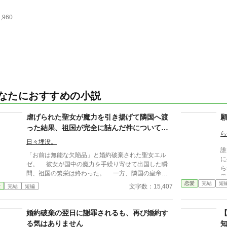
1,960
なたにおすすめの小説
虐げられた聖女が魔力を引き揚げて隣国へ渡
った結果、祖国が完全に詰んだ件について～
ら
冷徹皇帝陛下は私を甘やかすのに忙しいそう
日々埋没。
です～
誰
「お前は無能な欠陥品」と婚約破棄された聖女エル
に
ゼ。 彼女が国中の魔力を手繰り寄せて出国した瞬
ら
間、祖国の繁栄は終わった。 一方、隣国の皇帝に
思う。 どうして
保護されたエルゼは、至れり尽くせりの溺愛生活の中
恋愛
完結
短
いたいの
文字数：15,407
愛
完結
短編
で真の力を開花させていく。
ナ
＊
婚約破棄の翌日に謝罪されるも、再び婚約す
み
完
る気はありません