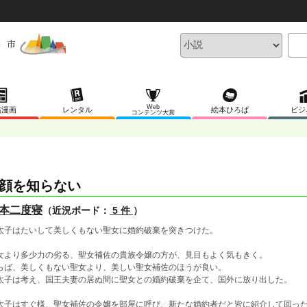
Web
稿漫画
レンタル
絵本ひろば
ビジ
コンテンツ大賞
顔を知らない
本二度寝
（近況ボード：
5 件
）
太子はたいして美しくもない聖女に婚約破棄を突きつけた。
女より多少力の劣る、聖女補佐の貴族令嬢の方が、見目もよく気もきく。
らば、美しくもない聖女より、美しい聖女補佐のほうが良い。
太子は考え、国王夫妻の居ぬ間に聖女との婚約破棄を企て、国外に放り出した。
太子はすぐ様、聖女補佐の令嬢を部屋に呼び、新たな婚約者だと皆に紹介して回っ