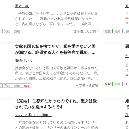
ろ
黒木 楓
五
ラ
れ
子爵令嬢パトリシアは、カルスに婚約破棄を言い渡
「
も
されていた。 激務だった私は婚約破棄になったこ
号
し
とに内心喜びながら、家に帰っていた。 婚約破棄
平
ル
はカルスとカルスの家族だけで決めたらしく、他の人
度
文字数：61,397
愛
完結
短編
恋愛
完結
短
ま
は何も知らない。 婚約破棄したことを報告すると
た
お
大騒ぎになり、私の協力によって領地が繁栄していた
いた。 だがリッ
が
ことをカルスは知る。 翌日――カルスは謝罪して
か
実家も国も私を捨てたが、私を愛さないと国
再び婚約して欲しいと頼み込んでくるけど、婚約する
時
が滅びる。絶望する人々を特等席で眺め、冷
気はありません。
る
た
徹な王子の腕の中で思考停止する。
を出
唯崎りいち
公
ら
持参金がないという理由で家族と祖国から追放された
れ
破
私は、実はこの国を支える“加護”そのものだった。 私
ら
が去った瞬間、王都の結界は崩れ、国は崩壊へ向かい
た
始める。 そんな私を拾ったのは、冷徹と噂される隣
恋愛
完結
ｼｮｰ
文字数：5,079
愛
完結
短編
R15
国の王子。 「やっと見つけた。お前は俺のものだ」
捨てられたはずの私は、気づけば滅びゆく祖国を背
に、彼の腕の中で溺愛されていた。
【完結】 ご存知なかったのですね。聖女は愛
されて力を発揮するのです
すみ 小桜（sumitan）
秋
本当の聖女だと知っているのにも関わらずリンリー
あ
との婚約を破棄し、リンリーの妹のリンナールと婚約
ロ