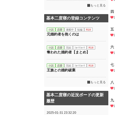
もっと見る
四
基本二度寝の登録コンテンツ
五
小説
恋愛
連載中
短編
R18
元婚約者を抱くのは
六
小説
恋愛
完結
ｼｮｰﾄｼｮｰﾄ
R18
奪われた婚約者【まとめ】
七
小説
恋愛
完結
ｼｮｰﾄｼｮｰﾄ
R18
王族との婚約破棄
もっと見る
八
基本二度寝の近況ボードの更新
九
履歴
2025-01-31 23:32:20