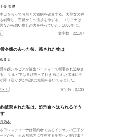
しくお願いいたします。 ※ありがたいことにHOT
十鈴 美優
ンキング入りいたしました。たくさんの方の目に触
る機会に感謝です。本編は終了しましたが、番外編
本日をもってお前との婚約を破棄する。大聖女の称
投稿予定ですので、気長にお付き合いくださると嬉
も剥奪し、王都からの追放を命ずる」 ユリアナは
いです。たくさんのお気に入り登録、しおり、エー
民ながら強い癒しの力を持っていた。1000年に一
、いいねをありがとうございます。R7.1/31 ＊らが
現れるとされる大聖女の称号を得て、婚約者となっ
文字数：22,197
編
ふぃん活動三周年周年記念として、R7.11/4に一話
王子リッドと共に魔物討伐に邁進する日々を送って
届けいたします。楽しく活動させていただき、あり
ドはユリアナを休ませることなく働
とうございます。
せ、ユリアナの癒しの力を濁らせていた。 そんな
悪役令嬢の去った後、残された物は
に圧倒的な力を持つ上級魔物が、王国北部に襲来す
。 ユリアナは全力を尽くしたものの、多くの犠牲
ぬまる
してしまった。 ユリアナはその責任を押し付け
爵令嬢シルビアが誕生パーティーで断罪され追放さ
れ、大聖女の称号を剥奪される。リッドからの婚約
る。 シルビアは喜び去って行き 残された者達に不
棄に加え、王都からの追放を命じられた。 それか
幸が降り注ぐ 気分転換に短編を書いてみました。
一年。ユリアナはユーリと名を改め、顔を隠し、新
な職に就いていた。
文字数：3,133
ﾄｼｮｰﾄ
婚約破棄された私は、処刑台へ送られるそう
です
月乃衣
る日システィーナは婚約者であるイデオンの王子ク
ードから、王宮敷地内に存在する聖堂へと呼び出さ