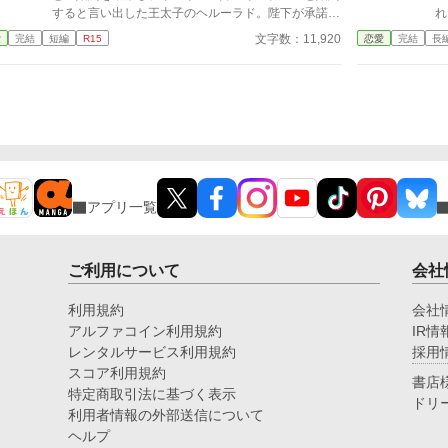
すると言い出した王太子のヘルーラド。陛下が承諾し
れる。 そこで聖
たのなら仕方がないと身を引いたリンリー。 リン
破
文字数：11,920
愛
完結
短編
R15
恋愛
完結
長
ナールとヘルーラドの婚約発表の時、リンリーにとっ
わ
て追放ととれる発表までされて……。
た
アプリ一覧
ご利用について
会社
利用規約
会社
アルファコイン利用規約
IR情
レンタルサービス利用規約
採用
スコア利用規約
書店
特定商取引法に基づく表示
ドリ
利用者情報の外部送信について
ヘルプ