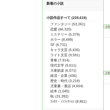
新着の小説
小説作品すべて (228,619)
ファンタジー (53,261)
恋
恋愛 (66,320)
ミステリー (5,379)
ホラー (8,499)
SF (6,731)
キャラ文芸 (5,635)
ライト文芸 (9,591)
青春 (7,914)
現代文学 (9,611)
大衆娯楽 (6,071)
恋
経済・企業 (436)
歴史・時代 (3,219)
児童書・童話 (4,654)
絵本 (1,045)
BL (31,392)
ｴｯｾｲ・ﾉﾝﾌｨｸｼｮﾝ (8,861)