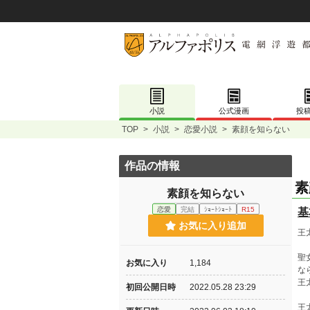
小説
公式漫画
投
TOP
>
小説
>
恋愛小説
>
素顔を知らない
作品の情報
素
素顔を知らない
恋愛
完結
ｼｮｰﾄｼｮｰﾄ
R15
基
お気に入り追加
王
聖
お気に入り
1,184
な
王
初回公開日時
2022.05.28 23:29
王