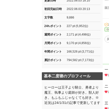
更新日時
2022.06.03 18:10
国
初回完結日時
2022.06.03 20:13
文字数
9,886
24h.ポイント
227 pt (5,952位)
小
週間ポイント
2,171 pt (4,498位)
月間ポイント
9,170 pt (4,856位)
年間ポイント
166,526 pt (3,771位)
累計ポイント
794,582 pt (7,173位)
一
基本二度寝のプロフィール
二
ヒーローは王子より騎士、勇者より
魔王、執事より庭師が好き。獣人好
き。もふもふじゃなくても好き。※
近況は24/1/31の記事で更新してます
三