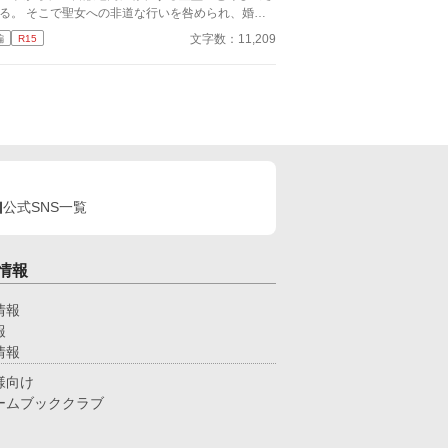
女への非道な行いを咎められ、婚約
棄を言い渡された挙句投獄されることとなる。 い
文字数：11,209
編
R15
れの無い罪を否定する機会すら与えられず、寒く冷
い牢の中で断頭台に登るその時を待つシスティーナ
だったが── 他サイト様でも掲載しております。
公式SNS一覧
情報
情報
報
情報
様向け
ームブッククラブ