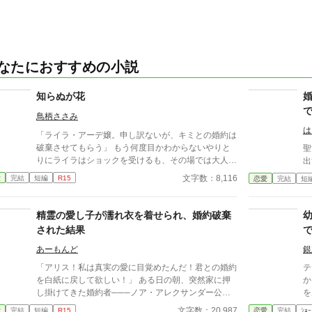
なたにおすすめの小説
知らぬが花
鳥柄ささみ
は
「ライラ・アーデ嬢。申し訳ないが、キミとの婚約は
破棄させてもらう」 もう何度目かわからないやりと
聖
りにライラはショックを受けるも、その場では大人し
出
く受け入れる。 これでもう婚約破棄と婚約解消あわ
文字数：8,116
愛
完結
短編
R15
恋愛
完結
短
せて十回目。 ライラは自分に非があるのではと自分
を責めるも、「お義姉様は何も悪くありません。相手
の見る目がないのです」と義弟であるディークハルト
精霊の愛し子が濡れ衣を着せられ、婚約破棄
にいつも慰められ、支えられていた。 いつもライラ
された結果
に親身になって肯定し、そばにいてくれるディークハ
ルト。 けれど、ある日突然ディークハルトの訃報が
あーもんど
銀
入ってくる。 大切な義弟を失い、泣き崩れて塞ぎ込
「アリス！私は真実の愛に目覚めたんだ！君との婚約
テ
むライラ。 そんなライラがやっと立ち直ってきて一
を白紙に戻して欲しい！」 ある日の朝、突然家に押
か
年後、とある人物から縁談の話がやってくるのだっ
し掛けてきた婚約者───ノア・アレクサンダー公爵
を
た。
令息に婚約解消を申し込まれたアリス・ベネット伯爵
セシル。 そ
文字数：20,987
愛
完結
短編
R15
恋愛
完結
ｼｮｰ