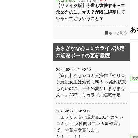
小説
恋愛
完結
長編
R15
【リメイク版】今世も復讐するって
決めたのに、元夫？が既に絶望して
いるってどういうこと？
あ
もっと見る
あさぎかな@コミカライズ決定
の近況ボードの更新履歴
2026-02-24 21:42:13
【宣伝】めちゃコミ受賞作『やり直
恋
し悪役女王は溺愛に惑う ～婚約破棄
したいのに、王子の愛が止まりませ
ん～』2/27コミカライズ連載予定
2025-05-26 19:24:06
「エブリスタ小説大賞2024 めちゃ
コミック 女性向けマンガ原作賞」
で、大賞を受賞しまし
た！！！！！！
恋