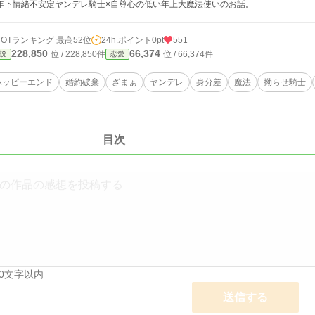
下情緒不安定ヤンデレ騎士×自尊心の低い年上大魔法使いのお話。
HOTランキング 最高52位
24h.ポイント
0pt
551
228,850
66,374
位 / 228,850件
位 / 66,374件
説
恋愛
ハッピーエンド
婚約破棄
ざまぁ
ヤンデレ
身分差
魔法
拗らせ騎士
目次
00文字以内
送信する