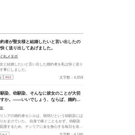
婚約者が聖女様と結婚したいと言い出したの
で快く送り出してあげました。
ぐれメタボ
女と結婚したいと言い出した婚約者を私は快く送り
す事にしました。
文字数：4,959
編
R15
幼馴染、幼馴染、そんなに彼女のことが大切
ですか。――いいでしょう、ならば、婚約破
棄をしましょう。～病弱な幼馴染の彼女は、
灰
実は……～
リシアの婚約者セシルは、病弱だという幼馴染にば
りかまけていた。 自身で稼ぐこともせず、幼馴染
庇護するため、テシリアに金を無心する毎日を送る
んな関係に限界を感じ、テリシアはセシ
文字数：4,186
ﾄｼｮｰﾄ