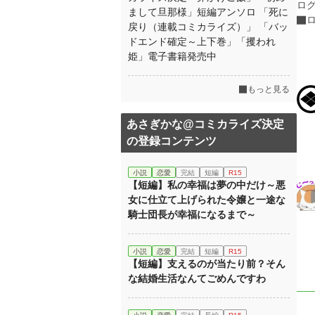
ロ
まして旦那様」短編アンソロ 「死に
戻り（連載コミカライズ）」 「バッ
ドエンド確定～上下巻」「攫われ
姫」電子書籍発売中
もっと見る
あさぎかな@コミカライズ決定
の登録コンテンツ
小説
恋愛
完結
短編
R15
【短編】私の幸福は夢の中だけ～悪
女に仕立て上げられた令嬢と一途な
騎士団長が幸福になるまで～
小説
恋愛
完結
短編
R15
【短編】支えるのが当たり前？そん
な結婚生活なんてごめんですわ