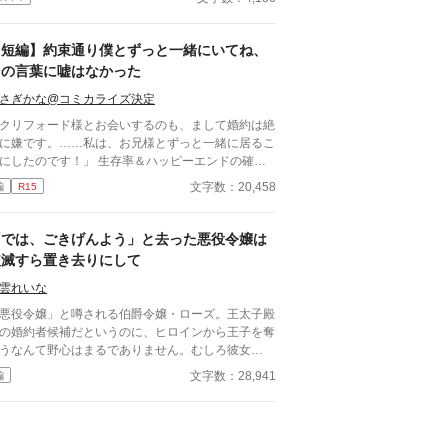
に婚約破棄を突き付けた。 テリシアに見捨てられ
セシルは、てっきりその幼馴染と添い遂げると思わ
たが――。 その幼馴染は、道化のようなとんでも
【短編】約束通り僕とずっと一緒にいてね、
秘密を抱えていた！？ はたして、物語の結末は
その言葉に嘘はなかった
―？
さぎかな@コミカライズ決定
クリフォード様とお会いするのも、まして婚約は絶
に嫌です。……私は、お兄様とずっと一緒に居るこ
にしたのです！」 生存率＆ハッピーエンドの確率
かなり低い乙女ゲーム【終焉の獣王と泡沫の聖女】
文字数：20,458
編
R15
ヒロインに転生してしまったシュリル。 中でも
略最難関キャラである隣国の第三王子クリフォード
の婚約は是が非でも回避したいと願い、幼い頃から
「では、ごきげんよう」と去った悪役令嬢は
大好きのブラコンの道を選ぶのだが──。 チュー
破滅すら置き去りにして
リアル開始前の学院入学前に、シュリルはクリフォ
ドと婚約していると説明されシナリオの強制力
雲れいな
）が二人を引き合わせる。 2024年11月16日 旧
悪役令嬢」と噂される伯爵令嬢・ローズ。王太子殿
イトル【短編】チュートリアル前に詰むので、立派
の婚約者候補だというのに、ヒロインから王子を奪
ブラコンになって死亡フラグ回避！……のはずが、
うなんて野心はまるでありません。むしろ彼女
が婚約者とかイミフすぎません！？
、“わたくしはわたくしらしく”と胸を張り、周囲の
文字数：28,941
編
たい視線にも毅然と立ち向かいます。 破滅を甘受
る覚悟すらあった彼女が、誇り高く戦い抜くとき、
命は大きく動きだす。