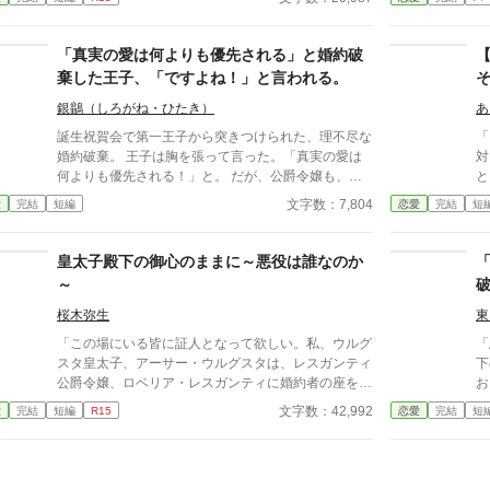
令嬢。 婚約解消に同意したアリスだったが、ノアに
ル
『解消理由をそちらに非があるように偽装して欲し
た
い』と頼まれる。 当然ながら、アリスはそれを拒
れ
「真実の愛は何よりも優先される」と婚約破
否。 他に女を作って、婚約解消を申し込まれただけ
ない
棄した王子、「ですよね！」と言われる。
でも屈辱なのに、そのうえ解消理由を偽装するなど有
―
り得ない。 『そこをなんとか······』と食い下がるノ
銀鶲（しろがね・ひたき）
あ
アをアリスは叱咤し、屋敷から追い出した。 その数
誕生祝賀会で第一王子から突きつけられた、理不尽な
「
日後、アカデミーの卒業パーティーへ出席したアリス
婚約破棄。 王子は胸を張って言った。「真実の愛は
対
はノアと再会する。 彼の隣には想い人と思われる女
何よりも優先される！」と。 ​だが、公爵令嬢も、そ
と
性の姿が·····。 『まだ正式に婚約解消した訳でもない
の父である宰相も、そして偶然（？）その場に居合わ
が
文字数：7,804
愛
完結
短編
恋愛
完結
短
のに、他の女とパーティーに出席するだなんて·····』
せた隣国の第二王子も、全員が内心でガッツポーズを
の
と呆れ返るアリスに、ノアは大声で叫んだ。 「アリ
決めていた。 ​「あの王子なら、必ず考えなしな計画
攻
ス・ベネット伯爵令嬢！君との婚約を破棄させてもら
を実行する。それに関しては信頼していた」 ​愚行を
と
皇太子殿下の御心のままに～悪役は誰なのか
う！婚約者が居ながら、他の男と寝た君とは結婚出来
完璧に計算に入れて動いていた公爵家による、おそろ
兄
～
ない！」 濡れ衣を着せられたアリスはノアを冷めた
しくスピーディーな王権強奪（セルフ自滅）の記録。
ト
目で見つめる。 ······もう我慢の限界です。この男に
※全4話＋番外編1話のサクッと読める短編です。凄
ー
桜木弥生
東
はほとほと愛想が尽きました。 復讐を誓ったアリス
惨な不幸描写はありません。後味爽快な論破劇をお楽
（？
は────精霊王の名を呼んだ。 ※本作を読んでご気
「この場にいる皆に証人となって欲しい。私、ウルグ
「
しみください。 ※2026/07/28 関連作品に接続する
タ
分を害される可能性がありますので、閲覧注意です
スタ皇太子、アーサー・ウルグスタは、レスガンティ
下
ために若干修整した「スピンオフルート」を追加しま
な
(詳しくは感想欄の方をご参照してください) ※息抜き
公爵令嬢、ロベリア・レスガンティに婚約者の座を降
お
した。 ーーーーーーーーーー 【「ですよね！シリー
兄
作品です。クオリティはそこまで高くありません。
りて貰おうと思う」 ウルグスタ皇国の立太子式典の
は
文字数：42,992
愛
完結
短編
R15
恋愛
完結
短
ズ」について】 本作は「ですよね！シリーズ」の第
※本作のざまぁは物理です。社会的制裁などは特にあ
最中、皇太子になったアーサーは婚約者のロベリアへ
冷
１作目です。 ◆ シリーズラインナップ ・1作目：
りません。 ※hotランキング一位ありがとうございま
の急な婚約破棄宣言？ ◆本編◆ 婚約破棄を回避しよ
す
『真実の愛は何よりも優先される』と婚約破棄した王
す(2020/12/01)
うとしたけれど物語の強制力に巻き込まれた公爵令嬢
運
子、「ですよね！」と言われる。（※本作） ・2作
ロベリア。 物語の通りに進めようとして画策したヒ