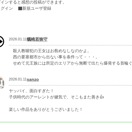
グインすると感想の投稿ができます。
ログイン
新規ユーザ登録
蠣崎若狭守
2026.01.11
殺人教唆犯の王女はお咎めなしなのかよ。
西の要塞都市から出ない事を条件って・・・。
せめて元王族には所定のエリアから無断で出たら爆発する首輪ぐ
sanzo
2026.01.11
ヤッバイ、面白すぎた！
子供時代のアーレントが健気で、そこもまた善き👍
楽しい作品をありがとうございました！