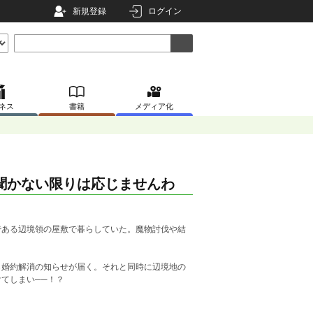
新規登録
ログイン
ネス
書籍
メディア化
聞かない限りは応じませんわ
ある辺境領の屋敷で暮らしていた。魔物討伐や結
婚約解消の知らせが届く。それと同時に辺境地の
てしまい──！？