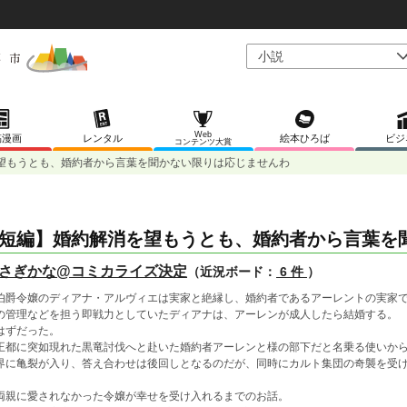
Web
稿漫画
レンタル
絵本ひろば
ビジ
コンテンツ大賞
望もうとも、婚約者から言葉を聞かない限りは応じませんわ
短編】婚約解消を望もうとも、婚約者から言葉を
さぎかな@コミカライズ決定
（近況ボード：
6 件
）
爵令嬢のディアナ・アルヴィエは実家と絶縁し、婚約者であるアーレントの実家で
の管理などを担う即戦力としていたディアナは、アーレンが成人したら結婚する。
ずだった。
都に突如現れた黒竜討伐へと赴いた婚約者アーレンと様の部下だと名乗る使いから
界に亀裂が入り、答え合わせは後回しとなるのだが、同時にカルト集団の奇襲を受け
親に愛されなかった令嬢が幸せを受け入れるまでのお話。