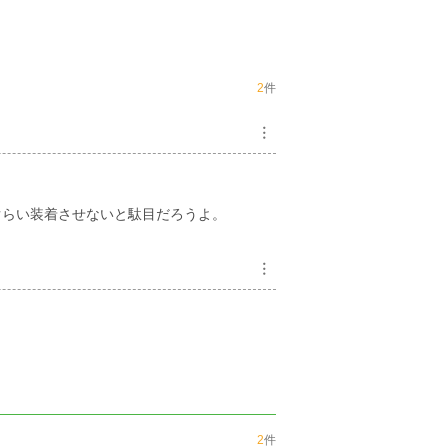
2
件
︙
らい装着させないと駄目だろうよ。
︙
2
件