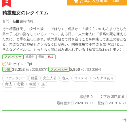
2
お気に入り追加
185
精霊魔女のレクイエム
百門一新
書籍情報
その精霊は美しい女性の姿――ではなく、何故か１３歳くらいのちんまりとした
男の子っぽい姿をしているメイベル。ある日、一人の老人に「最高の死を迎える
ために」と手を差し出され、彼の最期まで付き合うことを約束して形上の妻とな
る。精霊なのに神秘もクソもなく口が悪い、問答無用で小精霊も放り投げる……
そんなメイベルは、もっとも人間に忌み嫌われている【精霊に呪われしモノ】で
／精霊のある賑やかな暮らしが始まった老人と、人間と関わりを持つ暮らしが始
ファンタジー
連載中
長編
R15
まったメイベル。 ※小説家になろう様にも掲載しております。 ※2020/8/25※
24h.ポイント
7pt
仮のタイトル【呪われし精霊少女は、その老人に妻にと望まれ】から、【精霊魔
38,352
5,950
位 / 228,857件
位 / 53,336件
小説
ファンタジー
女のレクイエム】に変更致しました。
ファンタジー
精霊
女主人公
老人
コメディ
シリアスあり
魔法
恋愛
教授
孫
感想数 0
文字数 357,816
最終更新日 2020.08.09
登録日 2019.07.21
2
件