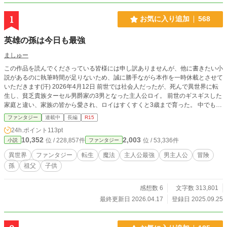
1
お気に入り追加
568
英雄の孫は今日も最強
ましゅー
この作品を読んでくださっている皆様には申し訳ありませんが、他に書きたい小
説があるのに執筆時間が足りないため、誠に勝手ながら本作を一時休載とさせて
いただきます(汗) 2026年4月12日 前世では社会人だったが、死んで異世界に転
生し、貧乏貴族ターセル男爵家の3男となった主人公ロイ。 前世のギスギスした
家庭と違い、家族の皆から愛され、ロイはすくすくと3歳まで育った。 中でも、
毎日一緒に遊んでくれるじいじは爺馬鹿全開で、ロイもそんなじいじが大好き。
ファンタジー
連載中
長編
R15
元将軍で「英雄」と呼ばれる最強のじいじの血を引いたロイは、じいじ達に見守
24h.ポイント
113pt
られながら、今日も楽しく最強な日々を過ごす。
10,352
2,003
位 / 228,857件
位 / 53,336件
小説
ファンタジー
異世界
ファンタジー
転生
魔法
主人公最強
男主人公
冒険
孫
祖父
子供
感想数 6
文字数 313,801
最終更新日 2026.04.17
登録日 2025.09.25