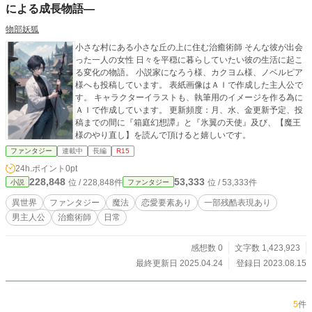
による成長物語―
物部妖狐
小さな村にある小さな丘の上に住む治癒術師 そんな彼が出会
った一人の女性 日々を平穏に暮らしていたい彼の生活に起こ
る変化の物語。 小説家になろう様、カクヨム様、ノベルピア
様へも投稿しています。 表紙画像はＡＩで作成した主人公で
す。 キャラクターイラストも、執筆用のイメージを作る為に
ＡＩで作成しています。 更新頻度：月、水、金更新予定、投
稿までの間に『箱庭幻想譚』と『氷翼の天使』及び、【魔王
様のやり直し】を読んで頂けると嬉しいです。
ファンタジー
連載中
長編
R15
24h.ポイント
0pt
228,848
53,333
位 / 228,848件
位 / 53,333件
小説
ファンタジー
異世界
ファンタジー
魔法
恋愛要素あり
一部残酷表現あり
男主人公
治癒術師
日常
感想数 0
文字数 1,423,923
最終更新日 2025.04.24
登録日 2023.08.15
5
件