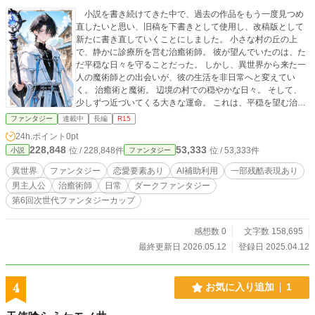
小説を書き続けてきた中で、過去の作品をもう一度見つめ
直したいと思い、旧稿を下書きとして使用し、改稿版として
新たに書き直していくことにしました。 小さな村の丘の上
で、静かに診療所を営む治癒術師。 彼が望んでいたのは、た
だ平穏な日々を守ることだった。 しかし、異世界から来た一
人の魔術師との出会いが、彼の生活を非日常へと変えてい
く。 治癒術と魔術。 辺境の村での穏やかな日々。 そして、
少しずつ近づいてくる大きな運命。 これは、平穏を望む治癒
術師が、大切な人を守るために歩き始める物語。 【AI補助利
ファンタジー
連載中
長編
R15
用について】 本作では、以下の範囲でAIを補助的に利用して
24h.ポイント
0pt
います。 ・アイデアの整理 ・設定や情報の確認 ・誤字脱
228,848
53,333
位 / 228,848件
位 / 53,333件
小説
ファンタジー
字、文法の確認 ＊1 アイデアの整理 執筆中に浮かんだ設定
や展開案をAIで整理し、再利用しやすい形にまとめていま
異世界
ファンタジー
恋愛要素あり
AI補助利用
一部残酷表現あり
す。 ＊2 校正補助 誤字脱字、文法、表記揺れの確認。 忙し
男主人公
治癒術師
日常
ダークファンタジー
い時などに誤字脱字や設定の確認を見落としてしまう可能性
第6回次世代ファンタジーカップ
があるため、AIをサポートとして利用しています。 物語本文
の生成、展開や結末の決定、キャラクターの根幹部分の作成
には使用しておらず、あくまで作者本人による執筆のダブル
感想数 0
文字数 158,695
チェックとして利用しています。
最終更新日 2026.05.12
登録日 2025.04.12
4
お気に入り追加
1