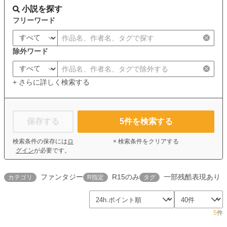
小説を探す
フリーワード
除外ワード
+ さらに詳しく検索する
保存する
5
件を検索する
検索条件の保存には
ロ
× 検索条件をクリアする
グイン
が必要です。
ファンタジー
R15のみ
一部残酷表現あり
カテゴリ
R指定
タグ
5
件