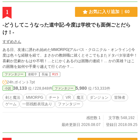
1
お気に入り追加
60
-どうしてこうなった道中記-今度は学校でも面倒ごとだら
け！-
すずめさん
ある日、友達に誘われ始めたMMORPG[アルバス・クロニクル・オンライン] 今
度は色々な経験を経て、まさかの教師職に就くとそこでもまたドタバタ珍道中！
喜劇か悲劇かもはや不明！…とにかくあるのは困難の連続！… かの英雄？はこ
の困難を如何や手乗り越えて行くのか？…
ファンタジー
連載中
長編
R15
24h.ポイント
7pt
38,133
5,980
位 / 228,848件
位 / 53,333件
小説
ファンタジー
剣と魔法
MMORPG
チート
VR
魔王
ダンジョン
冒険者
ゲーム
一部残酷表現あり
ファンタジー
感想数 1
文字数 548,192
最終更新日 2026.08.07
登録日 2018.09.25