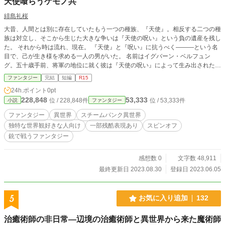
天使喰らうケモノ共
緋島礼桜
大昔、人間とは別に存在していたもう一つの種族、『天使』。相反する二つの種
族は対立し、そこから生じた大きな争いは『天使の呪い』という負の遺産を残し
た。 それから時は流れ、現在。 『天使』と『呪い』に抗うべく―――という名
目で、己が生き様を求める一人の男がいた。 名前はイグバーン・ベルフュン
グ。五十歳手前、将軍の地位に就く彼は『天使の呪い』によって生み出された存
在、『養製天使』を狩るべく今日も自ら前線へと立ち向かう。 ＋＋＋ 『僕と天
ファンタジー
完結
短編
R15
使の終幕のはじまり、はじまり』のスピンオフ小説になります。 此方の小説か
24h.ポイント
0pt
ら読んでも解るようにはなっていると思いますが、本編である『僕と天使の終幕
228,848
53,333
位 / 228,848件
位 / 53,333件
小説
ファンタジー
のはじまり、はじまり』から読んで頂けるとストーリーが分かり易いと思いま
す。 毎週月曜、木曜日（たまに水曜日）投稿予定です。 他、カクヨム、小説家
ファンタジー
異世界
スチームパンク異世界
になろうでも投稿していきます。
独特な世界観好きな人向け
一部残酷表現あり
スピンオフ
銃で戦うファンタジー
感想数 0
文字数 48,911
最終更新日 2023.08.30
登録日 2023.06.05
5
お気に入り追加
132
治癒術師の非日常―辺境の治癒術師と異世界から来た魔術師