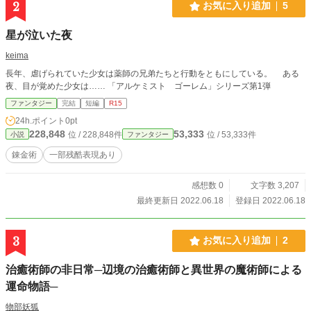
2
お気に入り追加
5
星が泣いた夜
keima
長年、虐げられていた少女は薬師の兄弟たちと行動をともにしている。 ある
夜、目が覚めた少女は…… 「アルケミスト ゴーレム」シリーズ第1弾
ファンタジー
完結
短編
R15
24h.ポイント
0pt
228,848
53,333
位 / 228,848件
位 / 53,333件
小説
ファンタジー
錬金術
一部残酷表現あり
感想数 0
文字数 3,207
最終更新日 2022.06.18
登録日 2022.06.18
3
お気に入り追加
2
治癒術師の非日常─辺境の治癒術師と異世界の魔術師による
運命物語─
物部妖狐