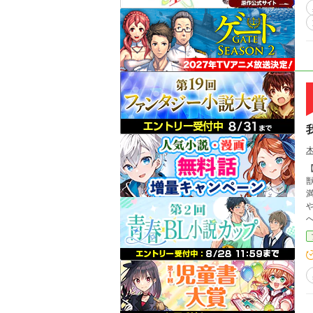
ます。
こと
【
獣
満
やし
任