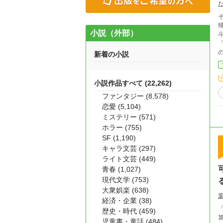
その
帰
小説（外部）
「バス！？」 な
の
新着の小説
ルキ編 センタレアから出発した
小説作品すべて (22,262)
り…？ 第三章 ナフィコ編 シ
ファンタジー (8,578)
ド【昇
恋愛 (5,104)
ミステリー (571)
ホラー (755)
SF (1,190)
キャラ文芸 (297)
ライト文芸 (449)
青春 (1,027)
現代文学 (753)
大衆娯楽 (638)
経済・企業 (38)
「君
歴史・時代 (459)
児童書・童話 (484)