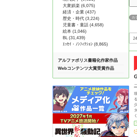
大衆娯楽 (6,075)
経済・企業 (437)
カ
歴史・時代 (3,224)
児童書・童話 (4,658)
絵本 (1,046)
BL (31,439)
ｴｯｾｲ・ﾉﾝﾌｨｸｼｮﾝ (8,865)
アルファポリス書籍化作家作品
Webコンテンツ大賞受賞作品
る
少女
ダンジョ
く。 その想いは、やがて愛に、呪いに姿を変え
中
中！ ◆ 現在、キャラクターや用語をまとめたwiki
wiki.j