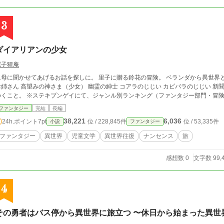
3
ダイアリアンの少女
尼子猩庵
に聞かせてあげるお話を探しに。 里子に贈る鈴花の冒険。 ベランダから異世界と行き来して、話のタネを集める。 翼を生やせる
姉さん 高望みの神さま（少女） 幽霊の紳士 コアラのじじい カピバラのじじい 新聞係の福耳さん etc. ひ
ゆくこと。 ※ステキブンゲイにて、ジャンル別ランキング（ファンタジー部門・
ファンタジー
完結
長編
38,221
6,036
24h.ポイント
7pt
位 / 228,845件
位 / 53,335件
小説
ファンタジー
ファンタジー
異世界
児童文学
異世界往復
ナンセンス
旅
感想数 0
文字数 99,
4
その勇者はバス停から異世界に旅立つ 〜休日から始まった異世