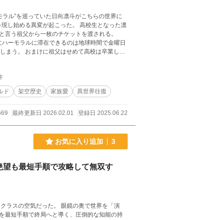
異変が起こった。 高校生となった凛
と言う祖父から一枚のチケットを渡される。
高校は卒業しろ
斗の運命はいかに？ 第二章 シンヘ
件
ルキでは子を持つ親が攫われているようだった
ルド
架空歴史
家族愛
異世界往復
説家になろうにも同時掲載しております
669
最終更新日 2026.02.01
登録日 2025.06.22
お気に入り追加
3
絶望も最短手順で攻略して無双す
を最短手順で終局へと導く、圧倒的な知能の持