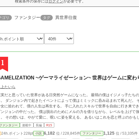
検索条件の保存には
ログイン
が必要です。
ファンタジー
異世界往復
テゴリ
タグ
1
GAMELIZATION ~ゲーマライゼーション~ 世界はゲームに
二上たいら
現実だと思っていた世界がある日突然ゲームになった。 最弱の僕はイジメっ子たち
。 ダンジョン内で起きたイベントによって僕はミミックに呑み込まれて死んだ。 そして別サーバーの世界で目覚めた。 メルという
に拾われて、僕の人生は再生する。 手に入れたスキルで世界を自由に行き来できるようになったけれど、元の世界に戻った先は
ンの中だった。 僕は脱出のためにメルの力を借りながら、レベルを上げて強くなる。 一方で僕はメルへと想いを募らせてい
る。 あるいはこれを恋と呼ぶのかもしれない。 だからこれはラブストーリーだ。 途
で何が起きたって、それだけは変わらない。 変わらないものなんて、なにひとつないけれど。 現在666話145
ファンタジー
連載中
長編
R15
を制作中。ネタバレ全開でもよろしければ、下記URLをご覧ください。 https://wiki
6,182
1,125
24h.ポイント
228pt
位 / 228,845件
位 / 53,335件
小説
ファンタジー
p/gamelization/ ◆ 可能な限り執筆の様子を配信しております。興味があったら見てください。ただし先の展開のネタバレがあり