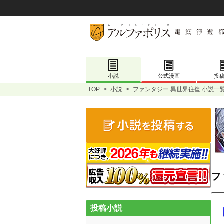
小説
公式漫画
投
TOP
>
小説
>
ファンタジー 異世界往復 小説一
フ
投稿小説