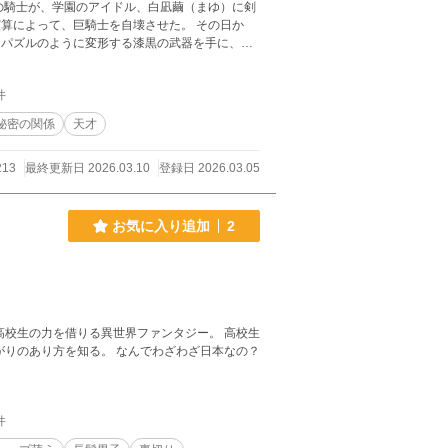
って、巨騎士を自壊させた。 その日か
ける身体能力。 だが、真のカタル
件
手を社会的、そして物理的に完全粉砕していく。
秘密の関係
天才
ラスメイト
つ圧倒的な「王者の余裕」に、ただ震え、驚嘆す
213
最終更新日 2026.03.10
登録日 2026.03.05
へと書き換えられる。
お気に入り追加
2
生の力を借りる異世界ファンタジー。 高校生
 なんでわざわざ日本なの？
件