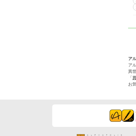
ア
ア
異
「
お