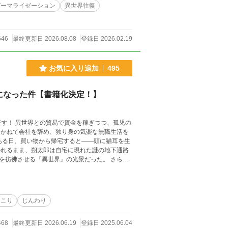
ゲーマライゼーション
異世界往復
反映させることはありません。 使用した
フィクションであり、これらの行為を推奨するも
サービス・名称等は架空であり、例え同一であっ
646
最終更新日 2026.08.08
登録日 2026.02.19
カクヨムでも公開しています。
お気に入り追加
495
になった件【書籍化決定！】
、孤児の
彿させる『異世界』の光景だった。 さら
としていた。朔太郎は迷わず、大人としての責
最初に出会った三人の獣耳
と経験を重ねた朔太郎たちは、いつしか両世界
っこり
じんわり
468
最終更新日 2026.06.19
登録日 2025.06.04