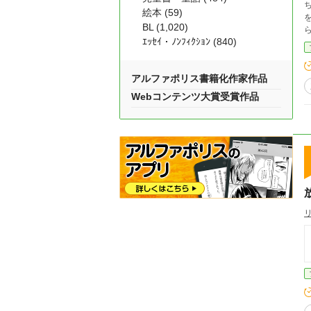
ち主だった。 運
絵本 (59)
BL (1,020)
ら
ｴｯｾｲ・ﾉﾝﾌｨｸｼｮﾝ (840)
シス
べきでしたね」
アルファポリス書籍化作家作品
「
Webコンテンツ大賞受賞作品
るしかない。 こ