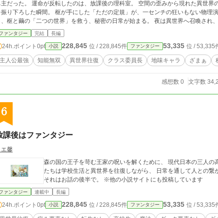
命が反転したのは、放課後の理科室。 空間の歪みから現れた異世界の騎士が、学園のアイドル、白凪繭（まゆ）に剣
を振り下ろした瞬間。 枢が手にした「ただの定規」が、一センチの狂いもない物理演算によ
、枢と繭の「二つの世界」を救う、秘密の日常が始まる。 夜は異世界へ召喚され、パズルのように変形する漆黒の武器を手に、世
界のバグを「デリート」する。 報酬として得られるのは、思考速度の加速と、弾丸すら紙一重で避
ファンタジー
完結
長編
は、現代の学校でこそ爆発する。 「九重くんを退学にしたいなら、まず先生自身の汚職データの隠し場所を、もっと複雑にする
228,845
53,335
24h.ポイント
0pt
位 / 228,845件
位 / 53,335
小説
ファンタジー
 力で生徒をねじ伏せる鬼教師。 暴力で支配する不良。 枢の目には、現代社会の「嫌な奴ら」の行動も、すべては欠陥
だらけのパズルに見えていた。 彼は知能と異世界の報酬を駆使し、一瞬の隙から相
主人公最強
知能無双
異世界往復
クラス委員長
地味キャラ
ざまぁ
九重、あいつ何者なんだ……！？」「白凪さんが、九重にあんな顔して笑うなんて……」 昨日まで枢を見下していたク
たちは、完璧な委員長が彼にだけ甘え、縋りつく姿に言葉を失う。 そして、枢が放
感想数 0
文字数 34,
れは、地味な少年が「完璧な美少女」を独占し、異世界も現実も最短手順で攻略していく、究極の知能無双ファンタ
ジー。 すべてのピースが揃ったとき、世界は彼の手のひらで、最も美しい「正解」
6
放課後はファンタジー
リエ馨
森の国の王子を苛む王家の呪いを解くために、 現代日本の三人の高校
たちは学校生活と異世界を往復しながら、 日常を通して人との繋がりのあり方を知る。
それはお話の後半で。 ※他の小説サイトにも投稿しています
ファンタジー
連載中
長編
228,845
53,335
24h.ポイント
0pt
位 / 228,845件
位 / 53,335
小説
ファンタジー