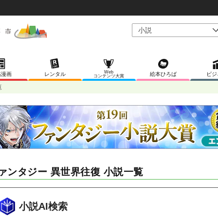
Web
稿漫画
レンタル
絵本ひろば
ビジ
コンテンツ大賞
覧
ァンタジー 異世界往復 小説一覧
小説AI検索