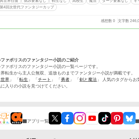
異世界往復
病み要素なし
転生なし
高校生
魔法
ダーク要素なし
ギ
第4回次世代ファンタジーカップ
感想数 0
文字数 246,
ルファポリスのファンタジー小説のご紹介
ルファポリスのファンタジー小説の一覧ページです。
世界転生から主人公無双、追放ものまでファンタジー小説が満載です。
異世界
」 「
転生
」 「
チート
」 「
勇者
」 「
剣と魔法
」 人気のタグから
気に入りの小説を見つけてください。
アプリ一覧