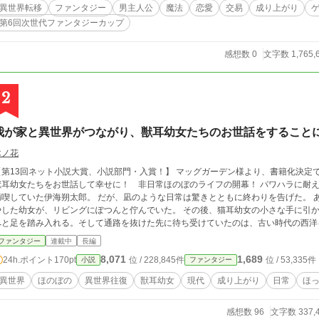
 https://www.youtube.com/@futakamitaira ◆ AI補助利用タグを導入しました。 AIの利用目的は誤字の発見や、明確な間違いの
異世界転移
ファンタジー
男主人公
魔法
恋愛
交易
成り上がり
発見です。本文提案を出力はしないよう強く指示を入れてあり、生成結果をそのまま本文に
第6回次世代ファンタジーカップ
のあるAIサービス ・chatGPT ・Gemini ・Claude ・Grok ◆ ・本作は1話1,000字越えたらまあええかの精神で投稿されていま
す。 ・違法不法脱法行為、倫理的に問題のある箇所が随所に出てきますが、これは
のではありません。 ・この物語はフィクションです。登場する地名・人物・団体・
感想数 0
文字数 1,765,
たとしても実在のものとは関係ありません。 本作は小説家になろう、
2
我が家と異世界がつながり、獣耳幼女たちのお世話をすること
木ノ花
第13回ネット小説大賞、小説部門・入賞！】 マッグガーデン様より、書籍化決定です！ 異世界との貿易で資金を稼ぎつつ
耳幼女たちをお世話して幸せに！ 非日常ほのぼのライフの開幕！ パワハラに耐えかねて会社を辞め、独り身の気楽な無職生活を
喫していた伊海朔太郎。 だが、凪のような日常は驚きとともに終わりを告げた。 ある日、買い物から帰宅すると――頭に猫耳を生
た幼女が、リビングにぽつんと佇んでいた。 その後、猫耳幼女の小さな手に引かれるまま、朔太郎は自宅に現れた謎の地下通路
へと足を踏み入れる。そして通路を抜けた先に待ち受けていたのは、古い時代の西洋を彷
に、たどり着いた場所にも獣耳を生やした別の二人の幼女がいて、誰かの助けを必要
ファンタジー
連載中
長編
を果たすと決意する――それをキッカケに、日本と異世界を行き来する不思議な生活がスタートする。 
8,071
1,689
24h.ポイント
170pt
位 / 228,845件
位 / 53,335件
小説
ファンタジー
幼女たちとのお世話生活を中心に、異世界貿易を足掛かりに富を築く。様々な出会い
で一目置かれる存在へと成り上がっていくのだった。 ※まったり進行です。
異世界
ほのぼの
異世界往復
獣耳幼女
現代
成り上がり
日常
ほ
感想数 96
文字数 337,