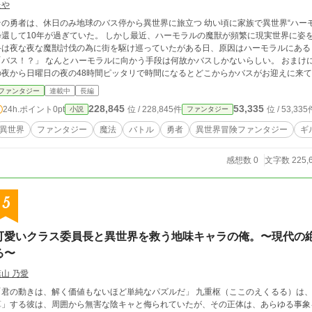
たや
勇者は、休日のみ地球のバス停から異世界に旅立つ 幼い頃に家族で異世界“ハーモラル”を巡っていた日向凛斗がこちらの世界に
還して10年が過ぎていた。 しかし最近、ハーモラルの魔獣が頻繁に現実世界に姿を現し始める
斗は夜な夜な魔獣討伐の為に街を駆け巡っていたがある日、原因はハーモラルにある
んとハーモラルに向かう手段は何故かバスしかないらしい。 おまけにハーモラルに滞在できるのは地球時間で金曜日
夜から日曜日の夜の48時間ピッタリで時間になるとどこからかバスがお迎えに来てしまう。 おまけに祖父はせめて
と言うので休日だけハーモラルで旅をしつつ、平日は普通の高校生として過ごすことになった凛
ファンタジー
連載中
長編
リントとスノウは旅に必須の荷車とそれを引く魔獣を取り扱っているシンヘルキへと向かう。 しかし
228,845
53,335
24h.ポイント
0pt
位 / 228,845件
位 / 53,335
小説
ファンタジー
地球に戻ってくるとなんと魔王が異世界から地球に襲来したり、たどり着いたシンヘ
ンヘルキの親攫い事件を解決し、リント達は新たな仲間と荷車とそれを引く魔獣を手にして新たなギル
異世界
ファンタジー
魔法
バトル
勇者
異世界冒険ファンタジー
ギ
る太陽】を立ち上げた。 アレタの要望で学院都市とも呼ばれる国のナフィコへ向かうが滞在中に雷獄の雨が発生してしまう。
それを発生させたのはこの国の学生だそうで…？ ※カクヨム、小
感想数 0
文字数 225,
5
可愛いクラス委員長と異世界を救う地味キャラの俺。〜現代の
る〜
葉山 乃愛
の動きは、解く価値もないほど単純なパズルだ」 九重枢（ここのえくるる）は、クラスの空気だった。 眼鏡の奥で世界を「演
算」する彼は、周囲から無害な陰キャと侮られていたが、その正体は、あらゆる事象