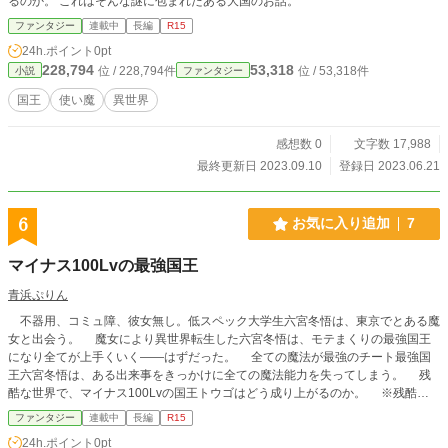
るのか。 これはそんな謎に包まれたある大国のお話。
ファンタジー
連載中
長編
R15
24h.ポイント
0pt
228,794
53,318
位 / 228,794件
位 / 53,318件
小説
ファンタジー
国王
使い魔
異世界
感想数 0
文字数 17,988
最終更新日 2023.09.10
登録日 2023.06.21
6
お気に入り追加
7
マイナス100Lvの最強国王
青浜ぷりん
不器用、コミュ障、彼女無し。低スペック大学生六宮冬悟は、東京でとある魔
女と出会う。 魔女により異世界転生した六宮冬悟は、モテまくりの最強国王
になり全てが上手くいく――はずだった。 全ての魔法が最強のチート最強国
王六宮冬悟は、ある出来事をきっかけに全ての魔法能力を失ってしまう。 残
酷な世界で、マイナス100Lvの国王トウゴはどう成り上がるのか。 ※残酷な
描写、えっちな表現もあります。R１５グレーゾーンの話には※を記しておきま
ファンタジー
連載中
長編
R15
すのでご注意を。 最強とありますが普通に鬱展開がありますので最
24h.ポイント
0pt
強モノが好きな人はご注意下さい。 小説家になろうにも掲載してるのでよろ