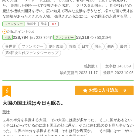
た。 荒廃した国を一代で復興させた名君、『クリスタル国王』。 即位後殆どの
魔法や機械の開発を行い、広い知見で巧みな交渉を行うなど、様々な面で天才的
な頭脳があったとされる人物。 発見された伝記には、その国王の永過ぎる歴史
が書かれていた。 伝記には、よく登場する人物がいる。 かの国王の傍に常に居
ファンタジー
連載中
長編
R15
た、側近の『ルーグ』。 伝記の国が存在する世界とは違う「神の世界」という
24h.ポイント
0pt
世界に住まう、創造神の『ライト』. そしてその創造神と対の存在である、破壊
228,794
53,318
位 / 228,794件
位 / 53,318件
小説
ファンタジー
神の『レフト』。 伝記に記されてしたのは、「出来ない事はない」と語られて
いる彼らの輝かしい物語とはまた違ったものであった。 ＿＿＿これは、伝記に
異世界
ファンタジー
剣と魔法
冒険
日常
国王
側近
最強
書かれた人物達の、伝記の内容当時のお話。 【概要】 国王クリスタルと側近ル
第4回次世代ファンタジーカップ
ーグの二人がメインのお話。 自分の国の統治・外交を行ったり、ライトとレフ
トという友人との交流を中心に書いております。 またショートストーリーとし
て「『とある世界』での旅」シリーズを書いています。 価値観や当たり前の事
感想数 1
文字数 143,059
に目を向けた題材がメインとなる『旅のお話』です。 ※以前書いていた連載作
最終更新日 2023.11.17
登録日 2023.10.05
品の改変版です。 ※不定期更新。
5
お気に入り追加
6
大国の国王様は今日も眠る。
葉叶
世界の半分を掌握する大国。 その大国には謎が多かった。 そこに国があるとい
う事はわかっているのに誰も国王の顔は愚か、そこに住む民の姿も見た事がなか
った。 世界の半分を掌握する大国、それは幻か現実か。 その国にはナニがい