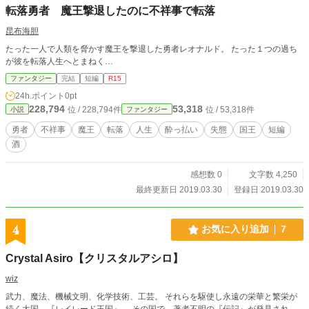
転落勇者 魔王撃退したのに不祥事で転落
昆布海胆
たった一人で人類を脅かす魔王を撃退した勇者レオナルド。 たった１つの過ち
が彼を転落人生へとまねく…
ファンタジー
完結
短編
R15
24h.ポイント
0pt
228,794
53,318
位 / 228,794件
位 / 53,318件
小説
ファンタジー
勇者
不祥事
魔王
転落
人生
酔っ払い
失態
国王
短編
酒
感想数 0
文字数 4,250
最終更新日 2019.03.30
登録日 2019.03.30
4
お気に入り追加
7
Crystal Asiro【クリスタルアシロ】
wiz
武力、魔法、機械文明、化学技術、工芸。 それらを駆使し永遠の栄華と繁栄が
続く大国、『レイレード王国』。 その国で、著者不明の『伝記』が発見され