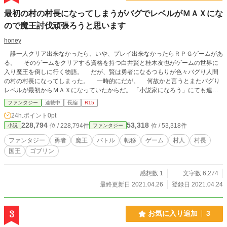
最初の村の村長になってしまうがバグでレベルがＭＡＸにな
ので魔王討伐頑張ろうと思います
honey
誰一人クリア出来なかったら、いや、プレイ出来なかったらＲＰＧゲームがあ
る。 そのゲームをクリアする資格を持つ白井賢と桂木友也がゲームの世界に
入り魔王を倒しに行く物語。 だが、賢は勇者になるつもりが色々バグり人間
の村の村長になってしまった。 一時的にだが。 何故かと言うとまたバグり
レベルが最初からＭＡＸになっていたからだ。 「小説家になろう」にても連載
しています。
ファンタジー
連載中
長編
R15
24h.ポイント
0pt
228,794
53,318
位 / 228,794件
位 / 53,318件
小説
ファンタジー
ファンタジー
勇者
魔王
バトル
転移
ゲーム
村人
村長
国王
ゴブリン
感想数 1
文字数 6,274
最終更新日 2021.04.26
登録日 2021.04.24
3
お気に入り追加
3