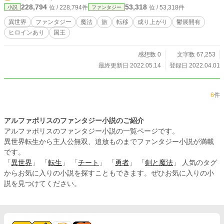
228,794
53,318
位 / 228,794件
位 / 53,318件
小説
ファンタジー
しくお願いします。 夕方更新が多いです。多分。
異世界
ファンタジー
魔法
旅
転移
成り上がり
鬱展開有
ヒロインあり
国王
感想数 0
文字数 67,253
最終更新日 2022.05.14
登録日 2022.04.01
6
件
アルファポリスのファンタジー小説のご紹介
アルファポリスのファンタジー小説の一覧ページです。
異世界転生から主人公無双、追放ものまでファンタジー小説が満載
です。
「
異世界
」 「
転生
」 「
チート
」 「
勇者
」 「
剣と魔法
」 人気のタグ
からお気に入りの小説を探すこともできます。ぜひお気に入りの小
説を見つけてください。