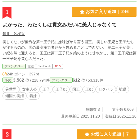
1
お気に入り追加
246
よかった、わたくしは貴女みたいに美人じゃなくて
碧井 汐桜香
美しくないが優秀な第一王子妃に嫌味ばかり言う国王。 美しい王妃と王子たち
が守るものの、国の最高権力者だから咎めることはできない。 第二王子が美し
い妃を嫁に迎えると、国王は第二王子妃を娘のように甘やかし、第二王子妃は第
一王子妃を蔑むのだった。
ファンタジー
完結
ｼｮｰﾄｼｮｰﾄ
R15
24h.ポイント
397pt
3,562
612
位 / 228,794件
位 / 53,318件
小説
ファンタジー
異世界
女主人公
王子
王子妃
国王
王妃
セクハラ
離縁
傾国の美姫
義妹
感想数 3
文字数 6,609
最終更新日 2025.11.20
登録日 2025.11.20
2
お気に入り追加
7