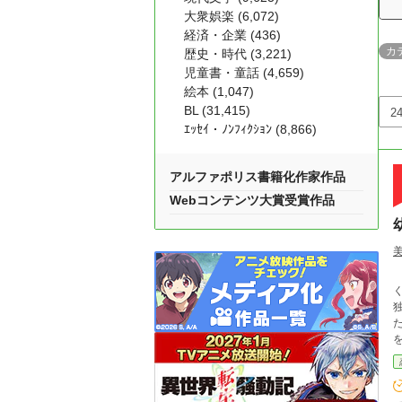
大衆娯楽 (6,072)
経済・企業 (436)
カ
歴史・時代 (3,221)
児童書・童話 (4,659)
絵本 (1,047)
BL (31,415)
ｴｯｾｲ・ﾉﾝﾌｨｸｼｮﾝ (8,866)
アルファポリス書籍化作家作品
Webコンテンツ大賞受賞作品
独
を
男