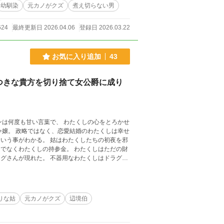
幼馴染
元カノがクズ
煮え切らない男
624
最終更新日 2026.04.06
登録日 2026.03.22
お気に入り追加
43
つきな貴方を切り捨て女公爵に成り
ンは何度も甘い言葉で、 わたくしの心をとろかせ
令嬢。 政略ではなく、恋愛結婚のわたくしは幸せ
いう事がわかる。 姑はわたくしたちの初夜を邪
でなくわたくしの持参金。 わたくしはただの財
グさんが現れた。 不器用なわたくしはドラグ様
登場人物は、 旦那様の言葉に一つの真実もない事
だはずなのに生きていた見栄っ張り の義母の
魔道具のポム】。 そして、わたくしを地獄から救
りな姑
元カノがクズ
辺境伯