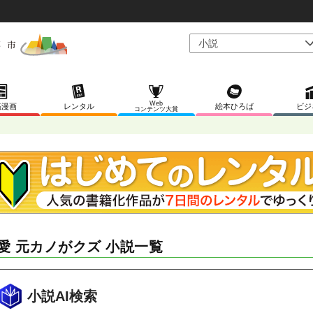
Web
稿漫画
レンタル
絵本ひろば
ビジ
コンテンツ大賞
愛 元カノがクズ 小説一覧
小説AI検索