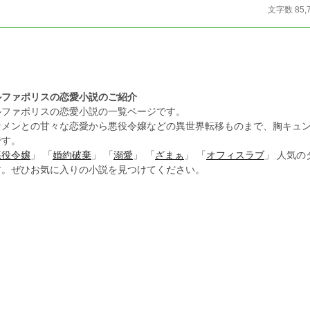
文字数 85,
ルファポリスの恋愛小説のご紹介
ルファポリスの恋愛小説の一覧ページです。
ケメンとの甘々な恋愛から悪役令嬢などの異世界転移ものまで、胸キュ
です。
悪役令嬢
」 「
婚約破棄
」 「
溺愛
」 「
ざまぁ
」 「
オフィスラブ
」 人気
す。ぜひお気に入りの小説を見つけてください。