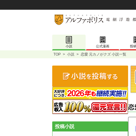
小説
公式漫画
投
TOP
>
小説
>
恋愛 元カノがクズ 小説一覧
恋
投稿小説