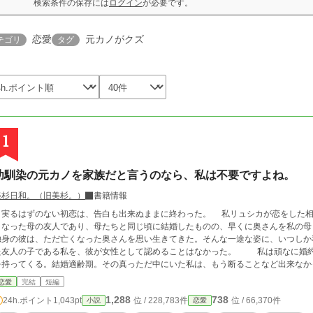
検索条件の保存には
ログイン
が必要です。
恋愛
元カノがクズ
テゴリ
タグ
1
幼馴染の元カノを家族だと言うのなら、私は不要ですよね。
美杉日和。（旧美杉。）
書籍情報
実るはずのない初恋は、告白も出来ぬままに終わった。 私リュシカが恋をした相
くなった母の友人であり、母たちと同じ頃に結婚したものの、早くに奥さんを私の母
身の彼は、ただ亡くなった奥さんを思い生きてきた。そんな一途な姿に、いつしか私は惹かれていく。
た友人の子である私を、彼が女性として認めることはなかった。 私は頑なに婚約
持ってくる。結婚適齢期。その真っただ中にいた私は、もう断ることなど出来なかった。 お相手は私より一つ年上の
。元々爵位を継ぐ予定だった兄が急死してしまったため、婚約者を探していたのだという。 花嫁修業として結婚前
恋愛
完結
短編
るように言われ赴くと、そこには彼の幼馴染だという平民の女性がいた。なぜか彼女
1,288
738
24h.ポイント
1,043pt
位 / 228,783件
位 / 66,370件
小説
恋愛
ると彼女はなぜか私を、自分を虐げる存在だと言い始め――