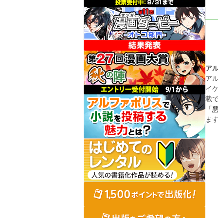
ア
ア
イ
載
「
ま