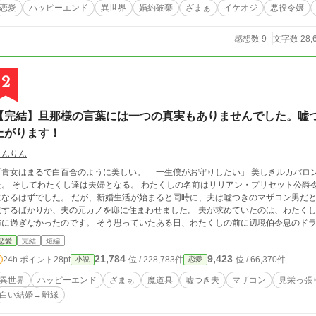
恋愛
ハッピーエンド
異世界
婚約破棄
ざまぁ
イケオジ
悪役令嬢
感想数 9
文字数 28,
2
【完結】旦那様の言葉には一つの真実もありませんでした。嘘
上がります！
りんりん
「貴女はまるで白百合のように美しい。 一生僕がお守りしたい」 美しきルカバロ
た。 そしてわたくし達は夫婦となる。 わたくしの名前はリリアン・プリセット公爵
になるはずでした。 だが、新婚生活が始まると同時に、夫は嘘つきのマザコン男だと
魔するばかりか、夫の元カノを邸に住まわせました。 夫が求めていたのは、わたくし
布に過ぎなかったのです。 そう思っていたある日、わたくしの前に辺境伯令息のドラ
に導かれ、女公爵の道を歩いてゆきます。 舞台は【借金まみれのバロン家】。 主な
恋愛
完結
短編
を 見抜けなかったわたくし【リリー】。 嘘つきでマザコンの旦那様【ルカ】。 死ん
21,784
9,423
24h.ポイント
28pt
位 / 228,783件
位 / 66,370件
小説
恋愛
【イザベラ】。 旦那様の元カノで毒婦の【キャメロン】。 わたくしの相棒、【犬型
 れた【辺境伯令息ドラグ様】。 小説は完結しております。 全40話。7月17日完結予定です。 よろしくお願いいたします。
異世界
ハッピーエンド
ざまぁ
魔道具
嘘つき夫
マザコン
見栄っ張
白い結婚→離縁