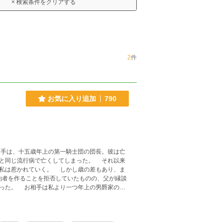
× 検索条件をクリアする
2
件
お気に入り追加
790
手は、十五歳年上の第一騎士団の団長。彼は亡
と同じ流行病で亡くしてしまった。 それ以来
 しかし歳の差もあり、ま
者を作ることを拒否していたものの、父が縁談
男爵家の次
から屋敷に入
を中心に回っている屋敷。 そのことを指摘す