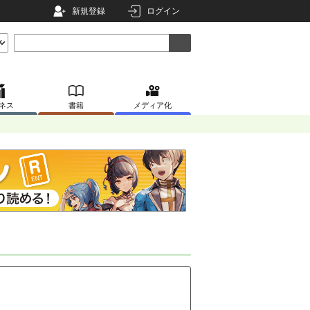
新規登録
ログイン
ネス
書籍
メディア化