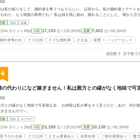
oco
姉は私の振りをして、婚約者を奪うつもりらしい。 以前から、私の婚約者とデートを
奪われた…もう我慢の限界だわ！ 私は姉を罠に嵌め、陥れることにした。 闇から立
恋愛
完結
短編
17,153
7,601
24h.ポイント
49pt
位 / 228,933件
位 / 66,394件
小説
恋愛
婚約者奪われ
クズな姉
クズな婚約者
ざまあ
復讐
ハッピーエンド
感想数 0
文字数 5,
4
姉の代わりになど嫁ぎません！私は殿方との縁がなく地味で可
oco
殿方との縁がなく地味で可哀相な女。 お姉様は私の事をそう言うけど…あの、何か勘
嫁ぎませんので─。
恋愛
完結
ｼｮｰﾄｼｮｰﾄ
23,169
10,138
24h.ポイント
28pt
位 / 228,933件
位 / 66,394件
小説
恋愛
見下される妹
クズな姉
ざまぁ要素あり
自業自得
ご都合展開あり
魔