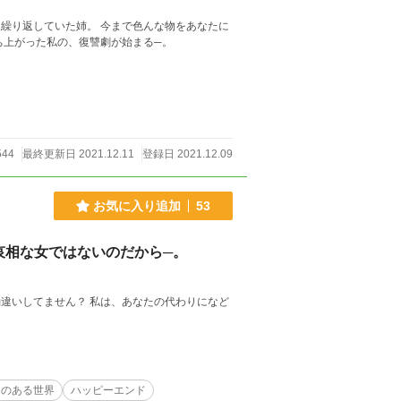
繰り返していた姉。 今まで色んな物をあなたに
ち上がった私の、復讐劇が始まる─。
544
最終更新日 2021.12.11
登録日 2021.12.09
お気に入り追加
53
哀相な女ではないのだから─。
違いしてません？ 私は、あなたの代わりになど
力のある世界
ハッピーエンド