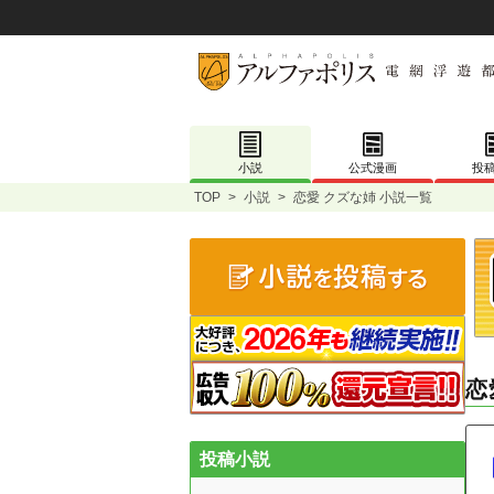
小説
公式漫画
投
TOP
>
小説
>
恋愛 クズな姉 小説一覧
恋
投稿小説