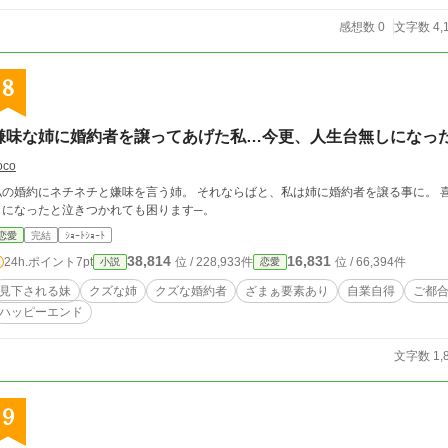
感想数 0
文字数 4,
8
嫌味な姉に婚約者を譲ってあげた私…今更、人生台無しになっ
oco
私の婚約にネチネチと嫌味を言う姉。 それならばと、私は姉に婚約者を譲る事に。 
しになったと泣きつかれても困ります─。
恋愛
完結
ｼｮｰﾄｼｮｰﾄ
38,814
16,831
24h.ポイント
7pt
位 / 228,933件
位 / 66,394件
小説
恋愛
見下される妹
クズな姉
クズな婚約者
ざまぁ要素あり
自業自得
ご都
ハッピーエンド
文字数 1,
9