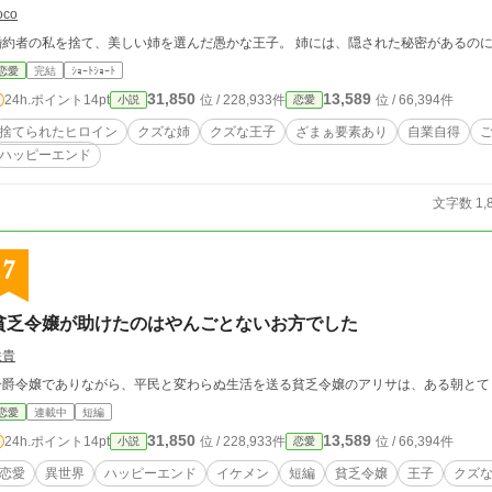
oco
婚約者の私を捨て、美しい姉を選んだ愚かな王子。 姉には、隠された秘密があるの
恋愛
完結
ｼｮｰﾄｼｮｰﾄ
31,850
13,589
24h.ポイント
14pt
位 / 228,933件
位 / 66,394件
小説
恋愛
捨てられたヒロイン
クズな姉
クズな王子
ざまぁ要素あり
自業自得
ハッピーエンド
文字数 1,
7
貧乏令嬢が助けたのはやんごとないお方でした
咲貴
子爵令嬢でありながら、平民と変わらぬ生活を送る貧乏令嬢のアリサは、ある朝とて
恋愛
連載中
短編
31,850
13,589
24h.ポイント
14pt
位 / 228,933件
位 / 66,394件
小説
恋愛
恋愛
異世界
ハッピーエンド
イケメン
短編
貧乏令嬢
王子
クズ