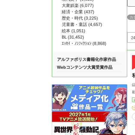
大衆娯楽 (6,077)
経済・企業 (437)
カ
歴史・時代 (3,225)
児童書・童話 (4,657)
絵本 (1,051)
BL (31,452)
ｴｯｾｲ・ﾉﾝﾌｨｸｼｮﾝ (8,868)
アルファポリス書籍化作家作品
Webコンテンツ大賞受賞作品
c