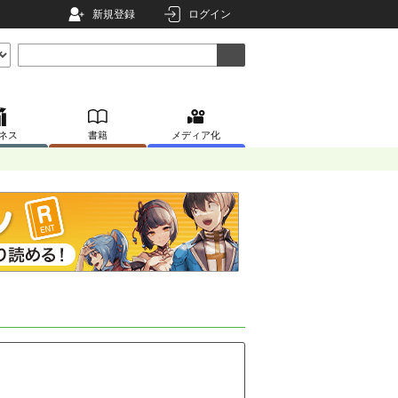
新規登録
ログイン
ネス
書籍
メディア化