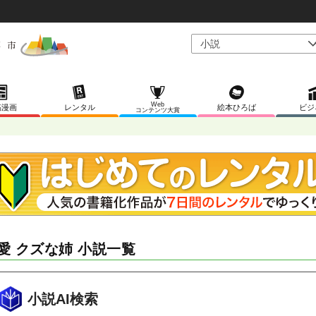
Web
稿漫画
レンタル
絵本ひろば
ビジ
コンテンツ大賞
愛 クズな姉 小説一覧
小説AI検索