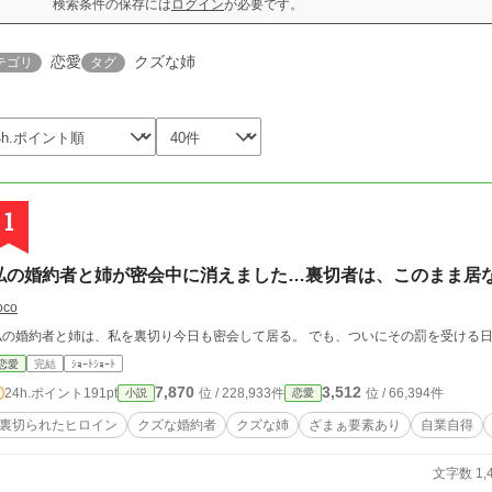
検索条件の保存には
ログイン
が必要です。
恋愛
クズな姉
テゴリ
タグ
1
私の婚約者と姉が密会中に消えました…裏切者は、このまま居
oco
私の婚約者と姉は、私を裏切り今日も密会して居る。 でも、ついにその罰を受ける
恋愛
完結
ｼｮｰﾄｼｮｰﾄ
7,870
3,512
24h.ポイント
191pt
位 / 228,933件
位 / 66,394件
小説
恋愛
裏切られたヒロイン
クズな婚約者
クズな姉
ざまぁ要素あり
自業自得
文字数 1,