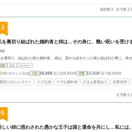
感想数 0
文字数 1,
5
私を裏切り結ばれた婚約者と姉は…その身に、醜い呪いを受け
oco
私を裏切り、結ばれた姉と婚約者。 姉は、昔から好きだった彼と結ばれた事に、幸
恋愛
完結
ｼｮｰﾄｼｮｰﾄ
26,668
11,518
24h.ポイント
21pt
位 / 228,933件
位 / 66,394件
小説
恋愛
裏切られたヒロイン
クズな姉
クズな婚約者
ざまぁ要素あり
自業自得
文字数 2,
6
美しい姉に惑わされた愚かな王子は国と運命を共にし…私には