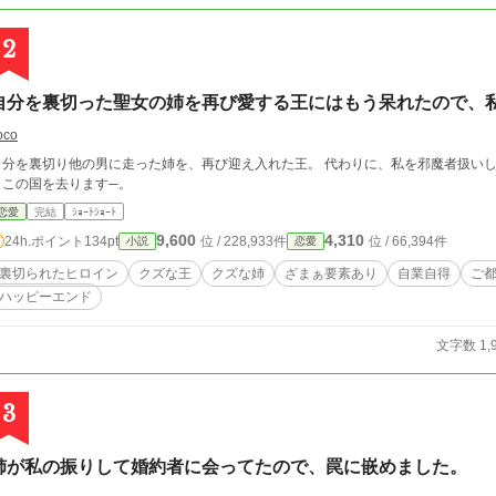
2
自分を裏切った聖女の姉を再び愛する王にはもう呆れたので、
oco
自分を裏切り他の男に走った姉を、再び迎え入れた王。 代わりに、私を邪魔者扱いし
らこの国を去ります─。
恋愛
完結
ｼｮｰﾄｼｮｰﾄ
9,600
4,310
24h.ポイント
134pt
位 / 228,933件
位 / 66,394件
小説
恋愛
裏切られたヒロイン
クズな王
クズな姉
ざまぁ要素あり
自業自得
ご
ハッピーエンド
文字数 1,
3
姉が私の振りして婚約者に会ってたので、罠に嵌めました。