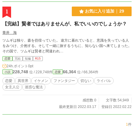
1
お気に入り追加
29
【完結】賢者ではありませんが、私でいいのでしょうか？
青井 海
ツムギは独り、森を彷徨っていた。 途方に暮れていると、意識を失っている人
をみつけ、介抱する。そして一緒に旅するうちに、知らない国へ来てしまった。
その国で、ツムギは賢者と間違われ…
恋愛
完結
短編
R15
24h.ポイント
0pt
228,748
66,364
位 / 228,748件
位 / 66,364件
小説
恋愛
恋愛
異世界
イケメン
ファンタジー
切ない
ライバル
女主人公
迷惑な魔法
感想数 0
文字数 54,949
最終更新日 2022.03.17
登録日 2022.02.22
1
件