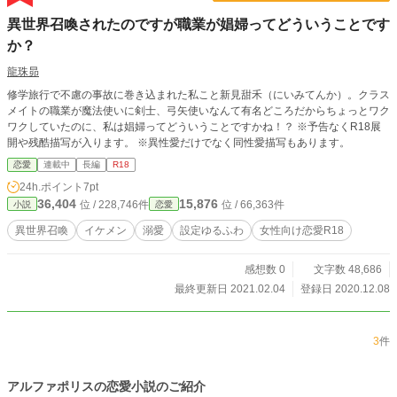
異世界召喚されたのですが職業が娼婦ってどういうことです
か？
龍珠昴
修学旅行で不慮の事故に巻き込まれた私こと新見甜禾（にいみてんか）。クラス
メイトの職業が魔法使いに剣士、弓矢使いなんて有名どころだからちょっとワク
ワクしていたのに、私は娼婦ってどういうことですかね！？ ※予告なくR18展
開や残酷描写が入ります。 ※異性愛だけでなく同性愛描写もあります。
恋愛
連載中
長編
R18
24h.ポイント
7pt
36,404
15,876
位 / 228,746件
位 / 66,363件
小説
恋愛
異世界召喚
イケメン
溺愛
設定ゆるふわ
女性向け恋愛R18
感想数 0
文字数 48,686
最終更新日 2021.02.04
登録日 2020.12.08
3
件
アルファポリスの恋愛小説のご紹介