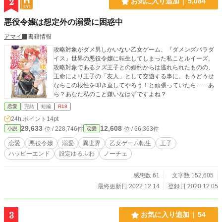
2
お気に入り追加
5,084
悪役令嬢は想定外の溺愛に困惑中
アマイ
書籍情報
攻略対象がダメ男しかいない乙女ゲーム、『ダメンズパラダ
イス』世界の悪役令嬢に転生してしまった私ことルイーズ。
攻略対象であるクズ王子との婚約からは逃れられたものの、
王命により王子の「友人」として交遊する事に。もうどうせ
ならこの根性を叩き直してやろう！と頑張っていたら……あ
ら？あなた私のこと嫌いなはずですよね？
恋愛
完結
短編
R18
24h.ポイント
14pt
29,633
12,608
位 / 228,746件
位 / 66,363件
小説
恋愛
恋愛
悪役令嬢
溺愛
異世界
乙女ゲーム転生
王子
ハッピーエンド
設定ゆるふわ
ノーチェ
感想数 61
文字数 152,605
最終更新日 2022.12.14
登録日 2020.12.05
3
お気に入り追加
54