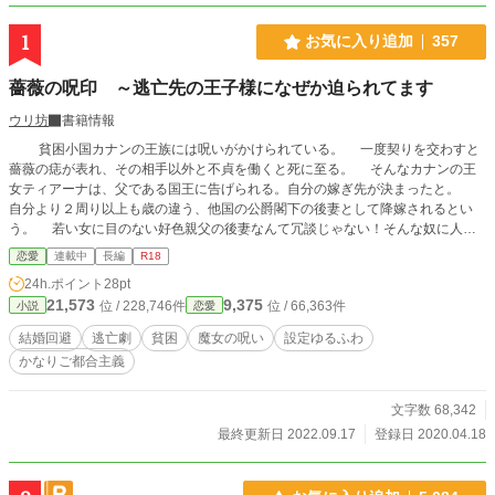
1
お気に入り追加
357
薔薇の呪印 ～逃亡先の王子様になぜか迫られてます
ウリ坊
書籍情報
貧困小国カナンの王族には呪いがかけられている。 一度契りを交わすと
薔薇の痣が表れ、その相手以外と不貞を働くと死に至る。 そんなカナンの王
女ティアーナは、父である国王に告げられる。自分の嫁ぎ先が決まったと。
自分より２周り以上も歳の違う、他国の公爵閣下の後妻として降嫁されるとい
う。 若い女に目のない好色親父の後妻なんて冗談じゃない！そんな奴に人生
を捧げられるか！ 絶対に逃げ出してみせる！！ これは前世持ちの行動力
恋愛
連載中
長編
R18
のある王女ティアーナと、それに付き添う侍女アイシャの逃亡劇。 そし
24h.ポイント
28pt
て王女ティアーナに笑顔で迫りながら妨害していく王子と、師弟関係になる侍女
21,573
9,375
位 / 228,746件
位 / 66,363件
小説
恋愛
アイシャに無自覚に惹かれていく堅物騎士団長の話。 ※ かなりのご都合主
義です。 設定ゆるゆるです。頭を空っぽにして読んでいただけると助かりま
結婚回避
逃亡劇
貧困
魔女の呪い
設定ゆるふわ
す。 ※ 話が全然進まず、不定期の更新になります。 ※ R18描写が強い話に
かなりご都合主義
は(※)が付きます。 ※ 後でタイトル、タグ等変わるかもしれません。その都度
お知らせします。
文字数 68,342
最終更新日 2022.09.17
登録日 2020.04.18