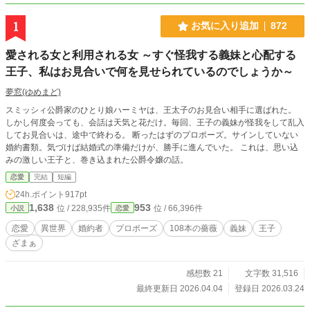
1
お気に入り追加
872
愛される女と利用される女 ～すぐ怪我する義妹と心配する
王子、私はお見合いで何を見せられているのでしょうか～
夢窓(ゆめまど)
スミッシィ公爵家のひとり娘ハーミヤは、王太子のお見合い相手に選ばれた。
しかし何度会っても、会話は天気と花だけ。毎回、王子の義妹が怪我をして乱入
してお見合いは、途中で終わる。 断ったはずのプロポーズ。サインしていない
婚約書類。気づけば結婚式の準備だけが、勝手に進んでいた。 これは、思い込
みの激しい王子と、巻き込まれた公爵令嬢の話。
恋愛
完結
短編
24h.ポイント
917pt
1,638
953
位 / 228,935件
位 / 66,396件
小説
恋愛
恋愛
異世界
婚約者
プロポーズ
108本の薔薇
義妹
王子
ざまぁ
感想数 21
文字数 31,516
最終更新日 2026.04.04
登録日 2026.03.24