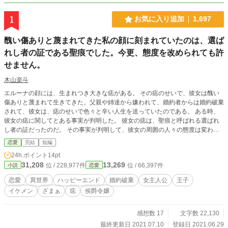
1
お気に入り追加
1,697
醜い傷ありと蔑まれてきた私の顔に刻まれていたのは、選ば
れし者の証である聖痕でした。今更、態度を改められても許
せません。
木山楽斗
エルーナの顔には、生まれつき大きな痣がある。 その痣のせいで、彼女は醜い
傷ありと蔑まれて生きてきた。父親や姉達から嫌われて、婚約者からは婚約破棄
されて、彼女は、痣のせいで色々と辛い人生を送っていたのである。 ある時、
彼女の痣に関してとある事実が判明した。 彼女の痣は、聖痕と呼ばれる選ばれ
し者の証だったのだ。 その事実が判明して、彼女の周囲の人々の態度は変わっ
た。父親や姉達からは媚を売られて、元婚約者からは復縁を迫られて、今までの
恋愛
完結
短編
態度とは正反対の態度を取ってきたのだ。 流石に、エルーナもその態度は頭に
24h.ポイント
14pt
きた。 今更、態度を改めても許せない。それが彼女の素直な気持ちだったの
31,208
13,269
位 / 228,977件
位 / 66,397件
小説
恋愛
だ。 ※5話目の投稿で、間違って別の作品の5話を投稿してしまいました。申し
訳ありませんでした。既に修正済みです。
恋愛
異世界
ハッピーエンド
婚約破棄
女主人公
王子
イケメン
ざまぁ
痣
侯爵令嬢
感想数 17
文字数 22,130
最終更新日 2021.07.10
登録日 2021.06.29