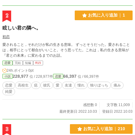
2
お気に入り追加
1
眩しい君の隣へ。
初恋
愛されること，それだけが私の生きる意味。 ずっとそうだった。愛されること
は，相手にとって都合がいいこと。そう思ってた。これは，私の生きる意味が
『君との未来』に変わるまでのお話。
恋愛
完結
短編
R15
24h.ポイント
0pt
228,977
66,397
位 / 228,977件
位 / 66,397件
小説
恋愛
恋愛
高校生
痣
彼氏
愛
友達
憧れ
独りぼっち
痛み
純愛
感想数 0
文字数 11,009
最終更新日 2022.10.03
登録日 2022.10.03
3
お気に入り追加
210