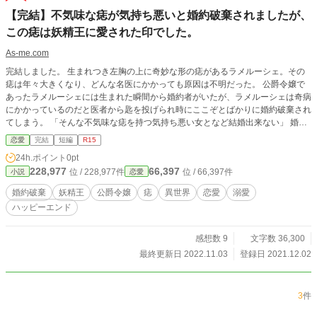
【完結】不気味な痣が気持ち悪いと婚約破棄されましたが、
この痣は妖精王に愛された印でした。
As-me.com
完結しました。 生まれつき左胸の上に奇妙な形の痣があるラメルーシェ。その
痣は年々大きくなり、どんな名医にかかっても原因は不明だった。 公爵令嬢で
あったラメルーシェには生まれた瞬間から婚約者がいたが、ラメルーシェは奇病
にかかっているのだと医者から匙を投げられ時にここぞとばかりに婚約破棄され
てしまう。 「そんな不気味な痣を持つ気持ち悪い女となど結婚出来ない」 婚約
者であった第三王子はずっと前から浮気していて、その美しい恋人と新たに婚約
恋愛
完結
短編
R15
をすると言い、すがり付くラメルーシェを殴ったのだった。 「王子の婚約者で
24h.ポイント
0pt
無くなればもうお前に価値は無い」と父親からも見捨てられ……婚約破棄など不
228,977
66,397
位 / 228,977件
位 / 66,397件
小説
恋愛
名誉だと、ラメルーシェは奇病で死んだ事にされ森の奥へと追放されてしまう。
残り少ないと思われる命が尽きるのをひっそりと待つ人生だったのだが……ラメ
婚約破棄
妖精王
公爵令嬢
痣
異世界
恋愛
溺愛
ルーシェが１７歳になったその日に奇跡が起きたのだった。
ハッピーエンド
感想数 9
文字数 36,300
最終更新日 2022.11.03
登録日 2021.12.02
3
件