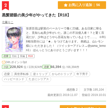
2
お気に入り追加
56
黒髪碧眼の美少年がやってきた【R18】
七篠りこ
笹原百花は駅前のベーカリーで働く23歳。ある日家に帰る
と、見知らぬ美少年がいた。誰この不法侵入者！？と驚く百
花だが、少年はどうやら百花を知っているようで……。 ※R1
8相当部分には「★」をつけてあります。 表紙は、山レモン
様にいただきました！ （ツイッターアドレス→@yama_lemo
n1） ほんっとうにありがとうございます！！！
恋愛
完結
長編
R18
24h.ポイント
0pt
228,924
66,394
位 / 228,924件
位 / 66,394件
小説
恋愛
恋愛
異世界転移
逆トリップ
からのトリップ
年下男子
ハッピーエンド
たまにシリアス
感想数 2
文字数 195,104
最終更新日 2019.11.07
登録日 2019.10.01