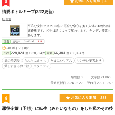
3
お気に入り追加
4
情愛ボトルキープ(2/22更新)
狂言巡
平凡な女性ヲタク(自称)に厄介な恋心を抱く人達の18禁短編
連作集です。相手は話によって変わります。ヤンデレ要素も
あります。
恋愛
連載中
ｼｮｰﾄｼｮｰﾄ
R18
24h.ポイント
0pt
228,924
66,394
位 / 228,924件
位 / 66,394件
小説
恋愛
歳の差恋愛
らぶらぶえっち
たまにシリアス
ヤンデレ要素あり
激しすぎる独占欲
エタニティ
感想数 0
文字数 21,066
最終更新日 2026.02.22
登録日 2021.10.07
4
お気に入り追加
283
悪役令嬢（予想）に転生（みたいなもの）をした私のその後