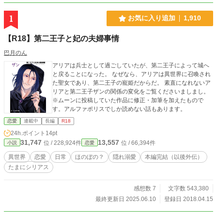
1
お気に入り追加
1,910
【R18】第二王子と妃の夫婦事情
巴月のん
アリアは兵士として過ごしていたが、第二王子によって城へ
と戻ることになった。 なぜなら、アリアは異世界に召喚され
た聖女であり、第二王子の寵姫だからだ。 素直になれないア
リアと第二王子ザンの関係の変化をご覧くださいましまし。
※ムーンに投稿していた作品に修正・加筆を加えたもので
す。アルファポリスでしか読めない話もあります。
恋愛
連載中
長編
R18
24h.ポイント
14pt
31,747
13,557
位 / 228,924件
位 / 66,394件
小説
恋愛
異世界
恋愛
日常
ほのぼの？
隠れ溺愛
本編完結（以後外伝）
たまにシリアス
感想数 7
文字数 543,380
最終更新日 2025.06.10
登録日 2018.04.15