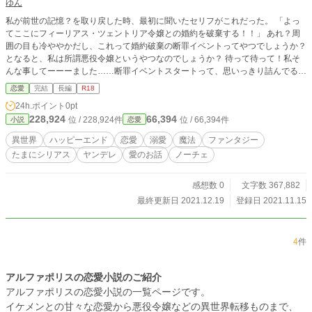
ゆん
私が前世の記憶？を取り戻した時、最初に聞いたセリフがこれだった。 「よっ
てここにフィーリアス・ツェントリア令嬢との婚約を破棄する！！」 あれ？周
囲の目も冷ややかだし、これって婚約破棄の断罪イベントってやつでしょうか？
となると、私は所謂悪役令嬢というやつなのでしょうか？ 待って待って！私そ
んな事してーーーました……断罪イベントスタートって、思いっきり詰んでる
よ！？？ 一体私はこれからどうなるのーーー ゆるゆるファンタジーの溺愛ハ
恋愛
完結
長編
R18
ッピーエンド。タイトルにはありますが、所謂『悪役令嬢』モノとは多分テイス
24h.ポイント
0pt
トが違うと思います。ざまぁもありません。愛とか成長とか描けたらと思ってお
228,924
66,394
位 / 228,924件
位 / 66,394件
小説
恋愛
ります。 ※ごめんなさい、序盤はやむを得ずやや無理矢理な表現や複数プレイ
有ります。苦手な方はご注意してスルーっと読んでくださると嬉しいです。後と
異世界
ハッピーエンド
恋愛
溺愛
魔法
ファンタジー
雰囲気変わるかも？恋愛まで少し遠いです… ※R18には印をつけていますが、
たまにシリアス
ヤンデレ
愛のお話
ノーチェ
予告無しで入る箇所もあります。ご了承ください。 ※なろうにも投稿しており
ます。
感想数 0
文字数 367,882
最終更新日 2021.12.19
登録日 2021.11.15
4
件
アルファポリスの恋愛小説のご紹介
アルファポリスの恋愛小説の一覧ページです。
イケメンとの甘々な恋愛から悪役令嬢などの異世界転移ものまで、