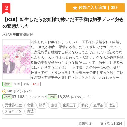
2
お気に入り追加
399
【R18】転生したらお姫様で嫁いだ王子様は触手プレイ好き
の変態だった
水野恵無
書籍情報
転生したらお姫様になっていて、王子様に求婚されて結婚し
た。 迎える初夜に緊張する私。だって前世ではガチヲタで、
二次元相手と結婚する妄想ならしてたけどリアルは初めてな
んだもん！ ん？ちょっと待ってください、今なんか身体を触
る腕の本数が多かったような気が……って、触手！？ 焦る私
にゆったり笑う王子様。 「大丈夫、この触手は私の分身だ」
分身って何、どういう事！？ 完璧王子の皮を被った触手プレ
イ希望の変態王子と振り回されてとろとろにされちゃうチョ
ロインな元オタク女子。 ストーリーは添え物でほぼエロで
恋愛
完結
短編
R18
す。 表紙はkasakoさん（@kasakasako）に描いていただき
24h.ポイント
7pt
ました。
37,163
16,226
位 / 228,619件
位 / 66,320件
小説
恋愛
異世界転生
恋愛
触手
強引
腹黒王子
豹変
触手姦
改造
チョロイン
魔法
感想数 2
文字数 21,224