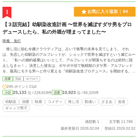
1
お気に入り追加
64
【３話完結】幼馴染改造計画 〜世界を滅ぼすダサ男をプロ
デュースしたら、私の外堀が埋まってました〜
降魔 鬼灯
推し活に励む令嬢クラウディアは、占いで衝撃の未来を見てしまう。 それ
は、失恋した幼馴染のアルフレッドが、ショックで世界を滅ぼすという滅亡ルー
ト。 「私への婚約破棄はいいとして、アルフレッドが闇落ちするのは絶対に阻
止しなきゃ！」 決意した彼女は、ボサボサ頭で無精髭のダサ男・アルフレッド
を、最高にモテる男へと作り変える『幼馴染改造プロデュース』を開始する。
清潔感を叩き込み、髪を切り、最高に似合う服を選び、手作り弁当で胃袋を掴
恋愛
完結
ｼｮｰﾄｼｮｰﾄ
む。 全ては彼に、私以外の素敵な花嫁を見つけてもらうため……だったのに。
24h.ポイント
21pt
「クラウディア、約束だよ。優勝したら、俺に花をくれるって」 騎士交流試合
25,133
10,923
位 / 228,619件
位 / 66,320件
小説
恋愛
で覚醒した幼馴染が、国中の前で仕掛けた「とんでもない罠」とは！？ 天然プ
ロデューサー令嬢と、彼女に一途すぎる最強騎士の、勘違いから始まる逆転溺愛
幼馴染
溺愛
執着
コメディ
推し活
勘違い
ざまあ
改造
ラブコメ！
ギャップ男子
感想数 1
文字数 11,788
最終更新日 2026.02.04
登録日 2026.02.02