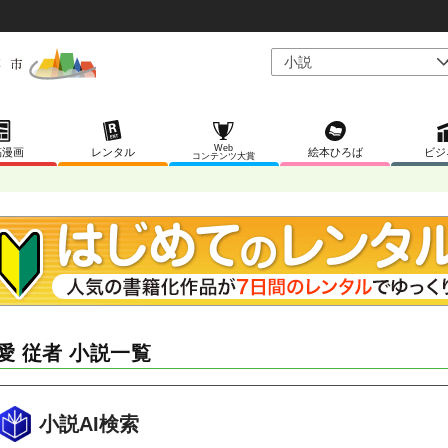
Web
稿漫画
レンタル
絵本ひろば
ビジ
コンテンツ大賞
愛 従者 小説一覧
小説AI検索