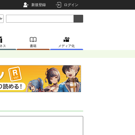
新規登録
ログイン
ネス
書籍
メディア化