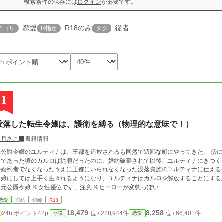
検索条件の保存には
ログイン
が必要です。
恋愛
R18のみ
従者
テゴリ
R指定
タグ
1
没落した転生令嬢は、護衛を縛る（物理的な意味で！）
如月あこ
書籍情報
元公爵令嬢のユルティナは、王都を追放されるも同然で辺鄙な町にやってきた。 傍
者であった頃のカルロは従順だったのに、婚約破棄されて以後、ユルティナにきつく当たるようにな
婚約者でなくなったうえに王都にいられなくなった没落貴族のユルティナに仕えることが嫌なのだろう
嬢にしては上手く生きれるようになり、ユルティナはカルロを解放することにするがーー。 筋骨隆々護衛兼従者 × 前
た元公爵令嬢 ※女性優位です、注意 ※ヒーローが変態っぽい
恋愛
完結
短編
R18
18,479
8,258
24h.ポイント
42pt
位 / 228,944件
位 / 66,401件
小説
恋愛