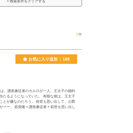
× 検索条件をクリアする
2
件
お気に入り追加
185
には、護衛兼従者のカルロが一人。王太子の婚約
っていた。 有能な彼は、王太子
。 前世も思い出して、公爵
世を思い出し