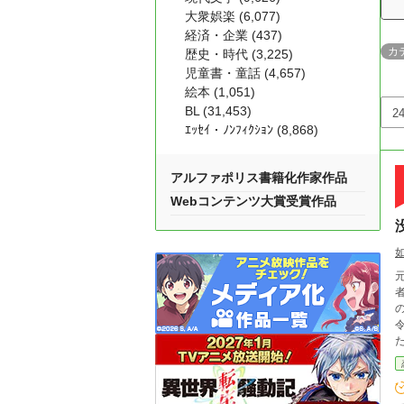
大衆娯楽 (6,077)
経済・企業 (437)
カ
歴史・時代 (3,225)
児童書・童話 (4,657)
絵本 (1,051)
BL (31,453)
ｴｯｾｲ・ﾉﾝﾌｨｸｼｮﾝ (8,868)
アルファポリス書籍化作家作品
Webコンテンツ大賞受賞作品
の
令