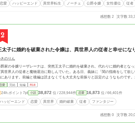
恋愛
ハッピーエンド
異世界転生
ノーチェ
公爵令嬢
女性優位
従者
感想数 2
文字数 33,
2
王太子に婚約を破棄された令嬢は、異世界人の従者と幸せにな
ゆきのりん
公爵家の令嬢リーザレーナは、突然王太子に婚約を破棄され、代わりに婚約者となっ
ず異世界人の従者と魔物退治に勤しんでいた。ある日、義妹に「閨の指南をして欲し
編にあります。前編と後編は読まなくても大丈夫な前振りと設定のようなものです。
恋愛
完結
短編
R18
38,872
16,873
24h.ポイント
7pt
位 / 228,944件
位 / 66,401件
小説
恋愛
ハッピーエンド
恋愛
異世界
婚約破棄
従者
ファンタジー
感想数 0
文字数 20,