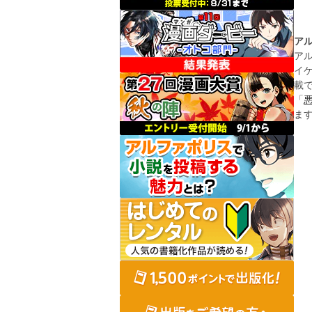
ア
ア
イ
載
「
ま