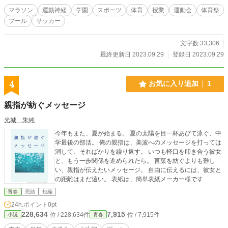
マラソン
運動神経
学園
スポーツ
体育
授業
運動会
体育祭
プール
サッカー
文字数 33,306
最終更新日 2023.09.29
登録日 2023.09.29
4
お気に入り追加
1
親指が紡ぐメッセージ
光城 朱純
今年もまた、夏が始まる。 夏の太陽を目一杯あびて泳ぐ、中
学最後の部活。 俺の親指は、美波へのメッセージを打っては
消して、そればかりを繰り返す。 いつも軽口を叩き合う彼女
と、もう一歩関係を進められたら。 言葉を紡ぐよりも難し
い、親指が伝えたいメッセージ。 自由に伝えるには、彼女と
の距離はまだ遠い。 表紙は、簡単表紙メーカー様です
青春
完結
短編
24h.ポイント
0pt
228,634
7,915
位 / 228,634件
位 / 7,915件
小説
青春