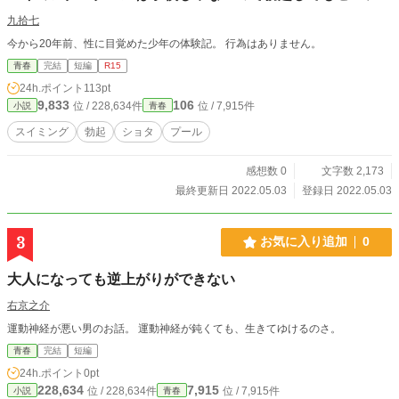
九拾七
今から20年前、性に目覚めた少年の体験記。 行為はありません。
青春
完結
短編
R15
24h.ポイント
113pt
9,833
106
位 / 228,634件
位 / 7,915件
小説
青春
スイミング
勃起
ショタ
プール
感想数 0
文字数 2,173
最終更新日 2022.05.03
登録日 2022.05.03
3
お気に入り追加
0
大人になっても逆上がりができない
右京之介
運動神経が悪い男のお話。 運動神経が鈍くても、生きてゆけるのさ。
青春
完結
短編
24h.ポイント
0pt
228,634
7,915
位 / 228,634件
位 / 7,915件
小説
青春