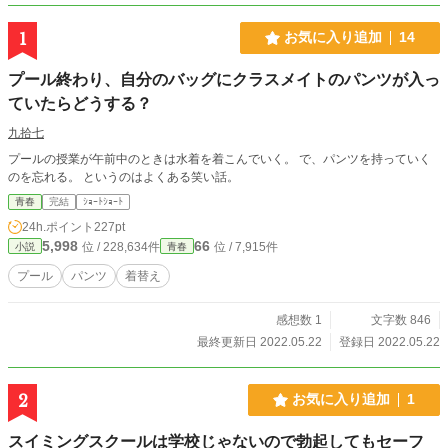
1
お気に入り追加
14
プール終わり、自分のバッグにクラスメイトのパンツが入っ
ていたらどうする？
九拾七
プールの授業が午前中のときは水着を着こんでいく。 で、パンツを持っていく
のを忘れる。 というのはよくある笑い話。
青春
完結
ｼｮｰﾄｼｮｰﾄ
24h.ポイント
227pt
5,998
66
位 / 228,634件
位 / 7,915件
小説
青春
プール
パンツ
着替え
感想数 1
文字数 846
最終更新日 2022.05.22
登録日 2022.05.22
2
お気に入り追加
1
スイミングスクールは学校じゃないので勃起してもセーフ