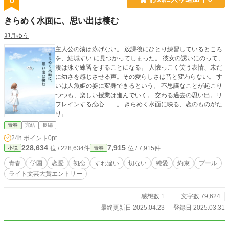
きらめく水面に、思い出は棲む
卯月ゆう
主人公の湊は泳げない。 放課後にひとり練習しているところ
を、結城すい に見つかってしまった。 彼女の誘いにのって、
湊は泳ぐ練習をすることになる。 人懐っこく笑う表情、未だ
に幼さを感じさせる声。その愛らしさは昔と変わらない。 す
いは人魚姫の姿に変身できるという。 不思議なことが起こり
つつも、楽しい授業は進んでいく。 交わる過去の思い出。リ
フレインする恋心……。 きらめく水面に映る、恋のものがた
り。
青春
完結
長編
24h.ポイント
0pt
228,634
7,915
位 / 228,634件
位 / 7,915件
小説
青春
青春
学園
恋愛
初恋
すれ違い
切ない
純愛
約束
プール
ライト文芸大賞エントリー
感想数 1
文字数 79,624
最終更新日 2025.04.23
登録日 2025.03.31