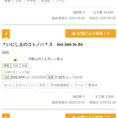
青春
日常
中学生
水泳部
プール
感想数 2
文字数 10,689
最終更新日 2025.05.04
登録日 2025.04.30
5
お気に入り追加
0
＊いにしえのコトノハ＊３ too late to do
N&N
判断は何でも早いに限る
青春
完結
短編
24h.ポイント
0pt
228,634
7,915
位 / 228,634件
位 / 7,915件
小説
青春
♯いにしえのコトノハ
古文
宇治拾遺物語
プール
夏休み
感想数 0
文字数 3,588
最終更新日 2020.03.04
登録日 2020.02.28
6
お気に入り追加
3