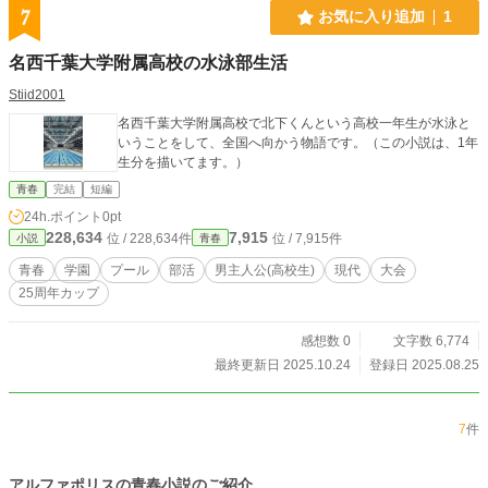
7
お気に入り追加
1
名西千葉大学附属高校の水泳部生活
Stiid2001
名西千葉大学附属高校で北下くんという高校一年生が水泳と
いうことをして、全国へ向かう物語です。（この小説は、1年
生分を描いてます。）
青春
完結
短編
24h.ポイント
0pt
228,634
7,915
位 / 228,634件
位 / 7,915件
小説
青春
青春
学園
プール
部活
男主人公(高校生)
現代
大会
25周年カップ
感想数 0
文字数 6,774
最終更新日 2025.10.24
登録日 2025.08.25
7
件
アルファポリスの青春小説のご紹介