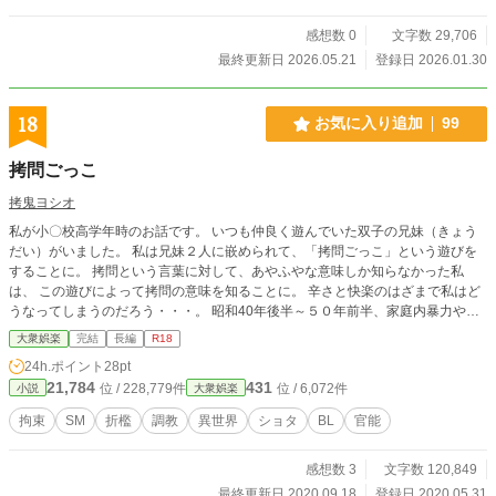
感想数 0
文字数 29,706
最終更新日 2026.05.21
登録日 2026.01.30
18
お気に入り追加
99
拷問ごっこ
拷鬼ヨシオ
私が小〇校高学年時のお話です。 いつも仲良く遊んでいた双子の兄妹（きょう
だい）がいました。 私は兄妹２人に嵌められて、「拷問ごっこ」という遊びを
することに。 拷問という言葉に対して、あやふやな意味しか知らなかった私
は、 この遊びによって拷問の意味を知ることに。 辛さと快楽のはざまで私はど
うなってしまうのだろう・・・。 昭和40年後半～５０年前半、家庭内暴力や校
内暴力、以降は援交やブルセラ等。 色々と表沙汰になり大騒ぎしましたよね。
大衆娯楽
完結
長編
R18
その中で「鍵っ子」という親が仕事で家庭にいなくて、親の監視が行き届かない
24h.ポイント
28pt
中、 起こってしまった表に出る事のない裏のお話です。
21,784
431
位 / 228,779件
位 / 6,072件
小説
大衆娯楽
拘束
SM
折檻
調教
異世界
ショタ
BL
官能
感想数 3
文字数 120,849
最終更新日 2020.09.18
登録日 2020.05.31