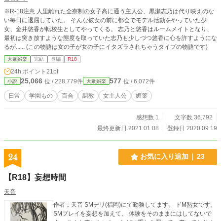
※R-18注意 人里離れた全寮制の女子高に通う主人公、黒瀬志乃は代り映えのな
い毎日に退屈していた。 そんな彼女の前に都会でモデル活動をやっていた少
女、金井悠香が転校生としてやってくる。 志乃と悠香はルームメイトとなり、
最初は突き放すような態度を取っていた志乃も少しづつ悠香に心を許すようにな
るが...... (この物語は女の子が女の子にイタズラされちゃうタイプの物語です)
大衆娯楽
完結
長編
R18
24h.ポイント
21pt
25,066
577
位 / 228,779件
位 / 6,072件
小説
大衆娯楽
日常
学園もの
百合
調教
女主人公
媚薬
感想数 1
文字数 36,792
最終更新日 2021.01.08
登録日 2020.09.19
24
お気に入り追加
23
【R18】妄想時間
天音
作者：天音 SMデリ(福岡)にて勤務してます。 ドM熟女です。
SMプレイを妄想を加えて、 体験をそのままにはしてないで