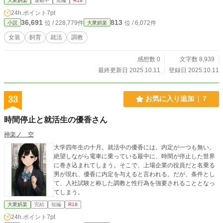
大衆娯楽
連載中
短編
R18
24h.ポイント
7pt
36,691
813
位 / 228,779件
位 / 6,072件
小説
大衆娯楽
女装
飼育
就活
調教
感想数 0
文字数 8,939
最終更新日 2025.10.11
登録日 2025.10.11
33
お気に入り追加
7
時間停止と就活生の優香さん
神楽ノ 空
大学四年生の十月。就活中の優香には、内定が一つも無い。
絶望しながら電車に乗っている最中に、時間が停止した世界
に巻き込まれてしまう。そこで、上場企業の役員だと名乗る
男が現れ、優香に内定を与えると言われる。だが、条件とし
て、入社試験と称した調教と性行為を強要されることとなっ
てしまう。
大衆娯楽
完結
短編
R18
24h.ポイント
7pt