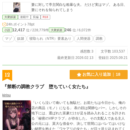
妻に対して亭主関白な粗暴な夫。 だけど実はマゾ。 ある日、
妻にそれを知られてしまう
大衆娯楽
連載中
長編
R18
24h.ポイント
78pt
12,417
246
位 / 228,779件
位 / 6,072件
小説
大衆娯楽
マゾ
奴隷
寝取られ（NTR）要素あり
人間便器
調教
感想数 3
文字数 103,537
最終更新日 2026.02.13
登録日 2025.09.21
12
お気に入り追加
18
『禁断の調教クラブ 堕ちていく女たち』
kirisu
「いくら泣いて喚いても無駄だ。お前たちは今日から、俺の
店の商品（モノ）になる」 表の顔は閑静なバー。しかしその
地下には、選ばれた富豪だけが足を踏み入れることを許され
る「秘密のVIPクラブ」が存在した。 その支配人である主人
公の元には、莫大な借金や、決して世間にはバレてはいけな
い秘密を抱えた「ワケアリの女たち」が日々送り込まれてく