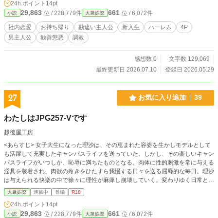
24h.ポイント
14pt
と上り詰めた黒川を待っていたのは、給料2割アップの破格の待遇と、完全に黒
29,863
661
位 / 228,779件
位 / 6,072件
小説
大衆娯楽
川の『聖域』となったオフィスだった。 「課長……今日は私、何も穿いてない
んです❤」 コピー機の前で、会議室の机の下で、そして誰もいない資料室で、
社内恋愛
お持ち帰り
勘違い主人公
新入生
ハーレム
4P
欲望のリミッターを解除した3人の美女たちが、黒川の猛る肉棒を求めて白昼
男主人公
勧善懲悪
調教
堂々と色気で迫り狂う！ モルディブの水上ヴィラや秘境の天然ローション温泉
で繰り広げられる、レズプレイ＆自慰命令の濃密すぎる極上4P！ 理不尽な巨悪
を完全駆逐し、誰もが羨む至高の地位と最強のハーレムを手に入れる、お色気全
感想数 0
文字数 129,069
開のオフィス官能サスペンス、ここに開幕！
最終更新日 2026.07.10
登録日 2026.05.29
27
お気に入り追加
39
わたしはJPG257-Vです
越後屋工房
<あらすじ> 女子大生になった理沙は、その恵まれた容姿を生かしモデルとして
も活躍して充実したキャンパスライフを送っていた。しかし、その楽しいキャン
パスライフがいつしか、恥辱に満ちたものとなる。肉体に性的刺激を常に与える
淫具を装着され、肉欲の疼きをひたすら我慢する日々を送る屈辱的な毎日。理沙
は与えられる快楽の中で徐々に理性が麻痺し崩壊していく。変わりゆく日常と理
沙の心と肉体。精神崩壊の後に待つものとは。 この作品は、2009年にブログに
大衆娯楽
連載中
長編
R18
掲載したものを再掲載したもです。
24h.ポイント
14pt
29,863
661
位 / 228,779件
位 / 6,072件
小説
大衆娯楽