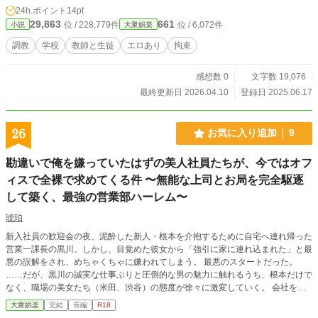
24h.ポイント
14pt
29,863
661
位 / 228,779件
位 / 6,072件
小説
大衆娯楽
調教
学校
教師と生徒
エロあり
拘束
感想数 0
文字数 19,076
最終更新日 2026.04.10
登録日 2025.06.17
26
お気に入り追加
9
勘違いで俺を嫌っていたはずの美人社員たちが、今ではオフ
ィスで全裸で求めてくる件 〜無能な上司とお局を完全駆逐
して築く、最強の営業部ハーレム〜
琥珀
新入社員の歓迎会の夜、泥酔した新人・根本を介抱するために自宅へ連れ帰った
営業一課長の黒川。しかし、目覚めた彼女から「強引に家に連れ込まれた」と最
悪の誤解をされ、めちゃくちゃに嫌われてしまう。 最悪のスタートだった。
……だが、黒川の誠実な仕事ぶりと圧倒的な男の魅力に触れるうち、根本だけで
なく、職場の美女たち（米田、渋谷）の態度が徐々に激変していく。 会社を牛
耳る無能な常務や、陰湿なお局グループからの理不尽な妨害を、黒川と彼女たち
大衆娯楽
完結
長編
R18
の『鉄壁の絆』で完全に叩き潰して逆転勝利！ 課長から一気に「営業部長」へ