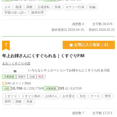
エロ
痴漢
調教
立場逆転
拘束
オナニー行為
短編
官能小説っぽい
無理矢理
感想数 0
文字数 38,676
最終更新日 2026.04.15
登録日 2026.02.21
7
お気に入り追加
21
年上お姉さんにくすぐられる｜くすぐりF/M
まお｜くすぐり小説
いろんなシチュエーションでお姉さんにくすぐられる小説
大衆娯楽
連載中
短編
R18
24h.ポイント
99pt
10,706
193
位 / 228,779件
位 / 6,072件
小説
大衆娯楽
くすぐり
くすぐり責め
お姉さん
お仕置き
先生
ナース
警官
尋問
調教
拘束
感想数 7
文字数 17,271