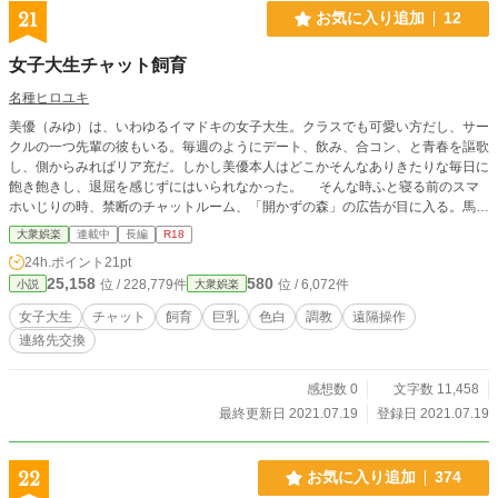
21
お気に入り追加
12
女子大生チャット飼育
名種ヒロユキ
美優（みゆ）は、いわゆるイマドキの女子大生。クラスでも可愛い方だし、サー
クルの一つ先輩の彼もいる。毎週のようにデート、飲み、合コン、と青春を謳歌
し、側からみればリア充だ。しかし美優本人はどこかそんなありきたりな毎日に
飽き飽きし、退屈を感じずにはいられなかった。 そんな時ふと寝る前のスマ
ホいじりの時、禁断のチャットルーム、「開かずの森」の広告が目に入る。馬鹿
にしながら冗談のつもりでサイトを開き、そこに１部屋チャットルームを設け
大衆娯楽
連載中
長編
R18
る、「佐伯」という男の部屋の「入室」ボタンをクリックする。待ち受けメッセ
24h.ポイント
21pt
ージは「ＪＫ、ＪＤ専用飼育係・佐伯」。 美優と佐伯の禁断のチャットプレ
25,158
580
位 / 228,779件
位 / 6,072件
小説
大衆娯楽
イが始まった、、。
女子大生
チャット
飼育
巨乳
色白
調教
遠隔操作
連絡先交換
感想数 0
文字数 11,458
最終更新日 2021.07.19
登録日 2021.07.19
22
お気に入り追加
374