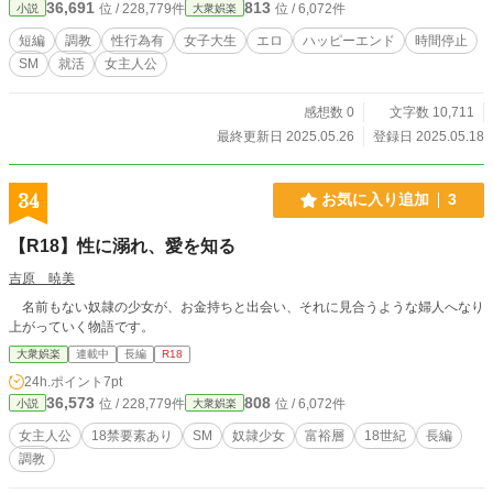
36,691
813
位 / 228,779件
位 / 6,072件
小説
大衆娯楽
短編
調教
性行為有
女子大生
エロ
ハッピーエンド
時間停止
SM
就活
女主人公
感想数 0
文字数 10,711
最終更新日 2025.05.26
登録日 2025.05.18
34
お気に入り追加
3
【R18】性に溺れ、愛を知る
吉原 暁美
名前もない奴隷の少女が、お金持ちと出会い、それに見合うような婦人へなり
上がっていく物語です。
大衆娯楽
連載中
長編
R18
24h.ポイント
7pt
36,573
808
位 / 228,779件
位 / 6,072件
小説
大衆娯楽
女主人公
18禁要素あり
SM
奴隷少女
富裕層
18世紀
長編
調教