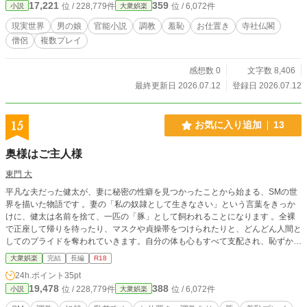
17,221
359
位 / 228,779件
位 / 6,072件
小説
大衆娯楽
現実世界
男の娘
官能小説
調教
羞恥
お仕置き
寺社仏閣
僧侶
複数プレイ
感想数 0
文字数 8,406
最終更新日 2026.07.12
登録日 2026.07.12
15
お気に入り追加
13
奥様はご主人様
東門 大
平凡な夫だった健太が、妻に秘密の性癖を見つかったことから始まる、SMの世
界を描いた物語です 。妻の「私の奴隷として生きなさい」という言葉をきっか
けに、健太は名前を捨て、一匹の「豚」として飼われることになります 。全裸
で正座して帰りを待ったり、マスクや貞操帯をつけられたりと、どんどん人間と
してのプライドを奪われていきます。自分の体も心もすべて支配され、恥ずかし
ければ恥ずかしいほど喜びを感じてしまう……。そんな普通では味わえない、究
大衆娯楽
完結
長編
R18
極の「マゾの幸せ」がたっぷり詰まった物語です。 イラストあり ※生成AI
24h.ポイント
35pt
で作成したものを自分で加工しました。 Xの＠mistress_wife_s「元妻(現ご主
19,478
388
位 / 228,779件
位 / 6,072件
小説
大衆娯楽
人様)元夫(現奴隷)調教の日々」とその方のxhamsterへの投稿動画にインスピレ
ーションを受けて、作成しました。 文章は自分で書いたものを生成AIで校正