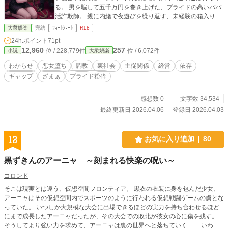
る。 男を騙して五千万円を巻き上げた、プライドの高いパパ
活詐欺師。 親に内緒で夜遊びを繰り返す、未経験の箱入りお
嬢様（偽ギャル）。 自称・上級ドMの女に、貞淑な顔の裏に
大衆娯楽
完結
ｼｮｰﾄｼｮｰﾄ
R18
劣情を隠し持った若奥様……。 彼女たちは皆、最初は「私を
24h.ポイント
71pt
誰だと思ってるの？」「ちょっと泣けば騙せる」と己の女の
12,960
257
位 / 228,779件
位 / 6,072件
小説
大衆娯楽
武器を過信し、主人公を見下して反抗する。 だが、プロの調
教者である主人公の「圧倒的な技術」と「冷徹な支配」の前
わからせ
悪女堕ち
調教
裏社会
主従関係
経営
依存
に、彼女たちの薄っぺらいプライドは木っ端微塵に砕け散っ
ギャップ
ざまぁ
プライド粉砕
ていく。 拘束台での容赦のない査定、恥辱にまみれた徹底的
な洗浄、そして未経験の体に叩き込まれる限界を超えた快感
――。 「いやっ、こんなの知らないっ……お願い、見捨てな
感想数 0
文字数 34,534
いでっ！」 どんなに傲慢だった女たちも、最後には自ら服を
最終更新日 2026.04.06
登録日 2026.04.03
脱ぎ捨て、客の前で四つん這いになりながら「ご主人様、も
っといじめてください」と愛を乞うだけの従順なペットへと
堕ちていく。 これは、絶対的な支配者である俺が、生意気な
13
お気に入り追加
80
女たちの心と体を隅々まで解体し、極上の「商品」へと育て
上げていく背徳の記録。
黒ずきんのアーニャ ～刻まれる快楽の呪い～
コロンド
そこは現実とは違う、仮想空間フロンティア。 黒衣の衣装に身を包んだ少女、
アーニャはその仮想空間内でスポーツのように行われる仮想戦闘ゲームの虜とな
っていた。 いつしか大規模な大会に出場できるほどの実力を持ち合わせるほど
にまで成長したアーニャだったが、その大会での敗北が彼女の心に傷を残す。
そうしてより強い力を求めて、アーニャは裏の世界へと落ちていく…… いわゆ