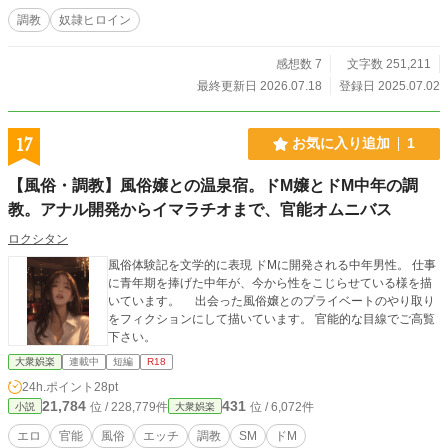
いう獣に犯され、調教されていくのであった。 ■登場人物紹
調教
奴隷ヒロイン
介（20●1年6月現在） 【矢島 香奈子（やじま かなこ）】
年齢：34歳 身長：165㎝ 体重：48kg スリーサイズ：B96・W
感想数 7
文字数 251,211
58・H84 美貌の人妻。 17歳の頃、家庭教師であった夫と出
会う。 大学入学中に圭子の妊娠が発覚し、そのまま中退して
最終更新日 2026.07.18
登録日 2025.07.02
晴彦と結婚する。 【矢島 圭子（やじま けいこ）】 年齢：
16歳 身長：158㎝ 体重：43kg スリーサイズ：B88・W52・H
78 高校二年生の美少女。 美人で気品溢れる母を幼い頃から崇
17
お気に入り追加
1
拝していた。 優しい父も大好きだが、友人として紹介された
竹内に戸惑いを隠せなかった。 【矢島 晴彦（やじま はる
【風俗・調教】風俗嬢との温泉宿。ドM嬢とドM中年の調
ひこ）】 年齢：38歳 身長：178㎝ 体重：65kg 香奈子の夫。
教。アナル開発からイマラチオまで、官能オムニバス
婿養子で矢島家に入り、義父の跡を継いで社長になる。 ハン
サムで優しい夫であり父であった。 【竹内 洋（たけうち
ロクシタン
ひろし）】 年齢：38歳 身長：185㎝ 体重：85kg 巨漢で脂ぎ
った中年。 高校の同級生だった晴彦の友人。 その頃に紹介さ
風俗体験記を文学的に表現 ドMに開発される中年男性。 仕事
れた香奈子の一目惚れし、今も「初恋の人」として想い続け
に青年期を捧げた中年が、今から性をこじらせている様を描
ている。
いています。 出会った風俗嬢とのプライベートのやり取り
をフィクションにして描いています。 官能的な目線でご高覧
下さい。
大衆娯楽
連載中
短編
R18
24h.ポイント
28pt
21,784
431
位 / 228,779件
位 / 6,072件
小説
大衆娯楽
エロ
官能
風俗
エッチ
調教
SM
ドM