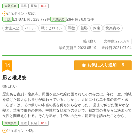
る戦う女の子が酷い目にあう系の物語です。 □■□■□■□■□■□■□■□■□■□■□■ Fanti
大衆娯楽
完結
長編
R18
aでは限定エピソードや先行してお話を公開しているので、気になった方はよか
24h.ポイント
63pt
ったら覗いてみて下さい。 https://fantia.jp/fanclubs/30630
13,871
264
位 / 228,779件
位 / 6,072件
小説
大衆娯楽
女主人公
バトル
戦うヒロイン
調教
羞恥
拘束
快楽責め
感想数 0
文字数 226,074
最終更新日 2023.05.19
登録日 2021.07.04
14
お気に入り追加
5
凪と稚児祭
御代れい
歴史ある古刹・龍泉寺。周囲を豊かな緑に囲まれたその寺には、年に一度、地域
を挙げた盛大なお祭りが伝わっている。しかし、近所に住む二十歳の青年・凪
（なぎ）は、その祭りの本当の姿を何も知らなかった。 肩まで伸びた艶やかな
髪と、華奢で細身の体格。中性的な顔立ちのせいで、初対面の者からは決まって
女性と間違えられる。そんな凪が、手伝いのために龍泉寺を訪れたことから、彼
の運命は大きく狂い始めることになる。
大衆娯楽
完結
長編
R18
24h.ポイント
42pt