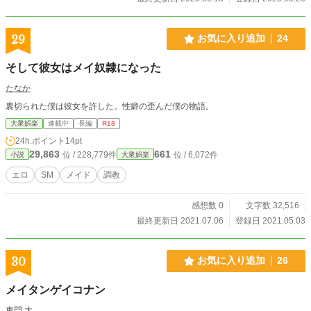
29
お気に入り追加
24
そして彼女はメイ奴隷になった
たなか
裏切られた僕は彼女を許した。性癖の歪んだ僕の物語。
大衆娯楽
連載中
長編
R18
24h.ポイント
14pt
29,863
661
位 / 228,779件
位 / 6,072件
小説
大衆娯楽
エロ
SM
メイド
調教
感想数 0
文字数 32,516
最終更新日 2021.07.06
登録日 2021.05.03
30
お気に入り追加
26
メイタンゲイコナン
東門 大