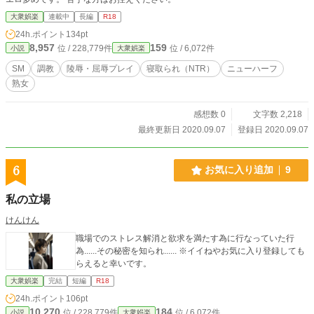
大衆娯楽
連載中
長編
R18
24h.ポイント
134pt
8,957
159
位 / 228,779件
位 / 6,072件
小説
大衆娯楽
SM
調教
陵辱・屈辱プレイ
寝取られ（NTR）
ニューハーフ
熟女
感想数 0
文字数 2,218
最終更新日 2020.09.07
登録日 2020.09.07
6
お気に入り追加
9
私の立場
けんけん
職場でのストレス解消と欲求を満たす為に行なっていた行
為......その秘密を知られ...... ※イイねやお気に入り登録しても
らえると幸いです。
大衆娯楽
完結
短編
R18
24h.ポイント
106pt
10,270
184
位 / 228,779件
位 / 6,072件
小説
大衆娯楽