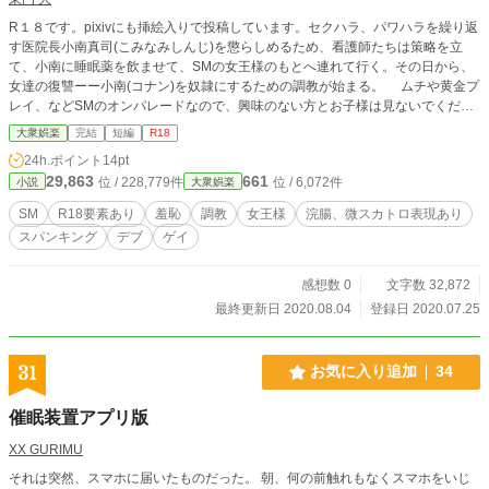
R１８です。pixivにも挿絵入りで投稿しています。セクハラ、パワハラを繰り返
す医院長小南真司(こみなみしんじ)を懲らしめるため、看護師たちは策略を立
て、小南に睡眠薬を飲ませて、SMの女王様のもとへ連れて行く。その日から、
女達の復讐ーー小南(コナン)を奴隷にするための調教が始まる。 ムチや黄金プ
レイ、などSMのオンパレードなので、興味のない方とお子様は見ないでくださ
い。 コナンとしてますが、もちろん二次創作ではありません。
大衆娯楽
完結
短編
R18
24h.ポイント
14pt
29,863
661
位 / 228,779件
位 / 6,072件
小説
大衆娯楽
SM
R18要素あり
羞恥
調教
女王様
浣腸、微スカトロ表現あり
スパンキング
デブ
ゲイ
感想数 0
文字数 32,872
最終更新日 2020.08.04
登録日 2020.07.25
31
お気に入り追加
34
催眠装置アプリ版
XX GURIMU
それは突然、スマホに届いたものだった。 朝、何の前触れもなくスマホをいじ