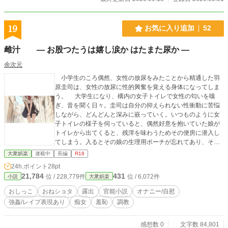
19
お気に入り追加
52
雌汁 ― お股つたうは嬉し涙か はたまた尿か ―
余次元
小学生のころ偶然、女性の放尿をみたことから精通した羽
原圭司は、女性の放尿に性的興奮を覚える身体になってしま
う。 大学生になり、構内の女子トイレで女性の匂いを嗅
ぎ、音を聞く日々。圭司は自分の抑えられない性衝動に苦悩
しながら、どんどんと深みに嵌っていく。いつものように女
子トイレの様子を伺っていると、偶然好意を抱いていた娘が
トイレから出てくると、残滓を味わうためその便房に潜入し
てしまう。入るとその娘の生理用ポーチが忘れてあり、その
娘が戻って来るのだった。圭司は無事に女子トイレから脱出
大衆娯楽
連載中
長編
R18
できるのか、そして、真っ当な道に戻ることができるのか。
24h.ポイント
28pt
自分の性癖に悩める男の青春おしっこストーリー。 ※1.
21,784
431
位 / 228,779件
位 / 6,072件
小説
大衆娯楽
「おしっこがのみたくて」から改題（10/31）、「お股に泪つ
たわせて」から改題（11/1）しました。また戻すかもしれま
おしっこ
おねショタ
露出
官能小説
オナニー/自慰
せん。尿成分を残す必要があると考えてのことです。 ※2.
強姦/レイプ表現あり
痴女
羞恥
調教
「ＪＫおしっこゴクゴク物語」が利用規約に抵触しました。
残念。どこまでOKなのかわかりませんが、修正しながら、ゆ
っくりUPしていきたいと思います。そもそも当初女子高生ド
感想数 0
文字数 84,801