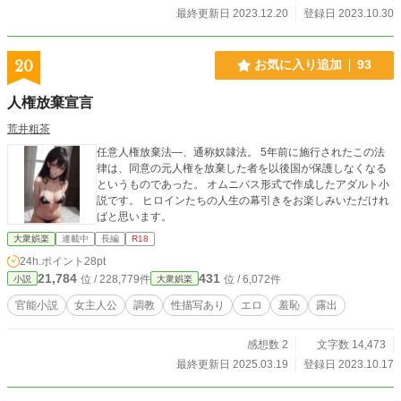
ラッグ中毒おしっこサーバーをやらせようとした俺の趣向が
最終更新日 2023.12.20
登録日 2023.10.30
ダメなのかもしれません。そのため、本作に登場する女性は
成人１８歳以上の女性のみとします。今後利用規約に抵触し
たら、もう諦めます。2023.10.30
20
お気に入り追加
93
人権放棄宣言
荒井粗茶
任意人権放棄法―、通称奴隷法。 5年前に施行されたこの法
律は、同意の元人権を放棄した者を以後国が保護しなくなる
というものであった。 オムニバス形式で作成したアダルト小
説です。 ヒロインたちの人生の幕引きをお楽しみいただけれ
ばと思います。
大衆娯楽
連載中
長編
R18
24h.ポイント
28pt
21,784
431
位 / 228,779件
位 / 6,072件
小説
大衆娯楽
官能小説
女主人公
調教
性描写あり
エロ
羞恥
露出
感想数 2
文字数 14,473
最終更新日 2025.03.19
登録日 2023.10.17