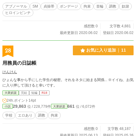
アブノーマル
SM
貞操帯
ボンデージ
拘束
首輪
調教
奴隷
ヒロインピンチ
感想数 0
文字数 4,881
最終更新日 2020.06.02
登録日 2020.06.02
28
お気に入り追加
11
用務員の日誌帳
けんけん
ひょんな事から手にした学生の秘密。それをネタに始まる関係... ※イイね、お気
に入り押して頂けると幸いです。
大衆娯楽
完結
短編
R18
24h.ポイント
14pt
29,863
661
位 / 228,779件
位 / 6,072件
小説
大衆娯楽
学校
エロあり
調教
拘束
感想数 0
文字数 48,187
最終更新日 2025.06.13
登録日 2025.05.26