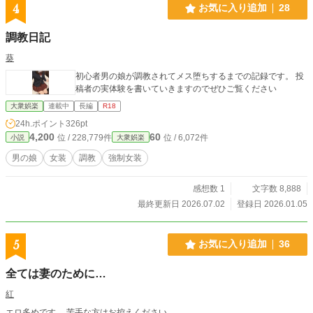
4
お気に入り追加
28
調教日記
葵
初心者男の娘が調教されてメス堕ちするまでの記録です。 投
稿者の実体験を書いていきますのでぜひご覧ください
大衆娯楽
連載中
長編
R18
24h.ポイント
326pt
4,200
60
位 / 228,779件
位 / 6,072件
小説
大衆娯楽
男の娘
女装
調教
強制女装
感想数 1
文字数 8,888
最終更新日 2026.07.02
登録日 2026.01.05
5
お気に入り追加
36
全ては妻のために…
紅
エロ多めです。 苦手な方はお控えください。