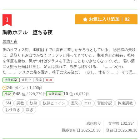
1
お気に入り追加
82
調教ホテル 堕ちる夜
黒猫と夜
夜のオフィス街。 時刻はすでに深夜に差しかかろうとしている。 総務課の美咲
は、足取りもおぼつかなくフラフラと帰ってきていた。 取引先との接待。乾杯
を何度も重ね、気がつけばグラスを手放すこともできなくなっていた。 強い酒
に火照った頬は紅潮し、足元は揺れて、視界はぼやける。 「……つかれ
た……」 デスクに鞄を置き、椅子に沈み込む。 （少し、休もう……） そう思っ
た瞬間、心の奥に沈んでいた黒い言葉が、アルコールにほだされて浮かび上が
大衆娯楽
連載中
長編
R18
る。 口にしてはいけないはずの言葉。 絶対に、誰にも聞かれてはいけない秘
24h.ポイント
1,400pt
密。 それが、美咲の唇からこぼれた。 ――「……課の経費を横領した……。も
948
10
位 / 228,779件
位 / 6,072件
小説
大衆娯楽
しバレたら解雇、裁判……終わりだ……」 酒のせいだと分かっている。 酔いに
任せて、心の奥底の不安を口にしてしまった。 誰もいないと思い込んでいたか
SM
調教
奴隷
奴隷ヒロイン
羞恥
エロ
官能小説
拘束調教
ら、余計に無防備に声が漏れた。 だが、その油断は致命的だった。 「……なる
お仕置き
喘ぎ
ほど。終わり、か」 背後から、低く湿った声。 美咲の肩がビクリと跳ねる。 振
り返った瞬間、血の気が引いた。 そこには一人の男が立っていた。 スーツ姿、
手にはスマートフォン。 黒い瞳が光を反射し、獲物を見下ろす捕食者のように
感想数 0
文字数 132,334
冷酷だった。 「き……聞いて……たの……？」 酔いで舌が回らない。 掠れた声
最終更新日 2025.10.30
登録日 2025.08.30
は震え、言葉にならない。 男はスマートフォンを掲げてみせる。 画面に浮かぶ
のは、録音中を示す赤いアイコン。 「証拠は、もう手に入れた」 その一言で、