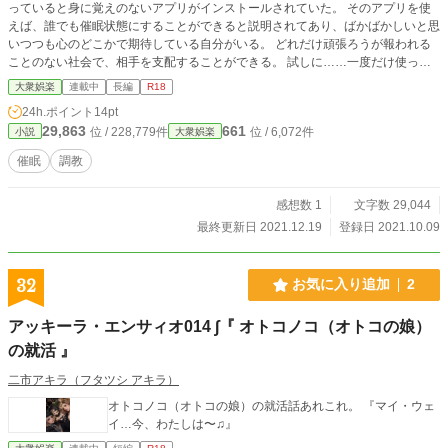
っていると身に覚えのないアプリがインストールされていた。 そのアプリを使
えば、誰でも催眠状態にすることができると説明されてあり、ばかばかしいと思
いつつも心のどこかで期待している自分がいる。 どれだけ頑張ろうが報われる
ことのない社会で、相手を支配することができる。 試しに……一度だけ使って
みようかな？ 小説家になろうでも連載してます
大衆娯楽
連載中
長編
R18
24h.ポイント
14pt
29,863
661
位 / 228,779件
位 / 6,072件
小説
大衆娯楽
催眠
調教
感想数 1
文字数 29,044
最終更新日 2021.12.19
登録日 2021.10.09
32
お気に入り追加
2
アッキーラ・エンサィオ014 ∫『 オトコノコ（オトコの娘）
の就活 』
二市アキラ（フタツシ アキラ）
オトコノコ（オトコの娘）の就活話あれこれ。 『マイ・ウェ
イ…今、わたしは〜♫』