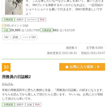
す。 こんな事したいなーなどに重しを置いて、書いておりま
す。 SMプレイを体験するキッカケになればと、 一話完結の
ショートショートを書いて行きます。 SMの世界楽しいです
よ！
大衆娯楽
連載中
ｼｮｰﾄｼｮｰﾄ
R18
24h.ポイント
14pt
29,985
661
位 / 228,779件
位 / 6,072件
小説
大衆娯楽
SM
調教
ハードSM
感想数 0
文字数 8,069
最終更新日 2021.06.22
登録日 2021.03.07
25
お気に入り追加
9
用務員の日誌帳2
けんけん
学校の用務員田中に堕ちた教師と生徒…『用務員の日誌帳』の続きになります。
そちらを読んでから楽しんで頂けたらと思います。 ※いいね、お気に入り登録
して頂けたら幸いです。
大衆娯楽
連載中
短編
R18