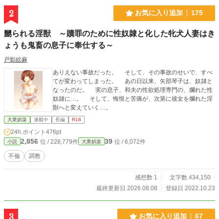
美咲の心臓がどくんっと大きく跳ねた。 頭の奥がじんじんと痺れ、呼吸が荒く
2
お気に入り追加
175
なる。 （だめ……これが……外に出たら……私は……） 家族、職場、すべてが
崩れる光景が頭をよぎる。 言い訳はできない。確かに口にしてしまったのだか
嬲られる淫獣 ～贖罪のために性奴隷と化した牝犬人妻はき
ら。 「やめて……お願い……」 震える声。涙で濡れた目が男を見上げる。 だ
が、返ってくるのは冷たい笑みだけだった。 「従え。逆らえば、この録音はす
ょうも鬼畜の息子に奉仕する～
ぐに世間に曝け出す」 その瞬間、美咲の背筋を冷たいものが這い上がった。 自
戸影絵麻
分の未来を、人差し指一つで握られている――その現実が、体を硬直させる。
恐怖と羞恥と、どうしようもない無力感が、彼女を締めつけていた。 ――こう
ありえない事故だった。 そして、その事故のせいで、すべ
して始まる。 美咲が「堕ちる理由」の物語が。
てが変わってしまった。 あの日以来、矢部琴子は、奴隷と
なったのだ。 実の息子、和夫の性欲処理専門の、爛れた性
奴隷に…。 そして、悔恨と苦痛が、次第に彼女を爛れた淫
獣へと変えていく…。
大衆娯楽
連載中
長編
R18
24h.ポイント
476pt
2,856
39
位 / 228,779件
位 / 6,072件
小説
大衆娯楽
不倫
調教
感想数 1
文字数 434,150
最終更新日 2026.08.08
登録日 2022.10.23
3
お気に入り追加
67