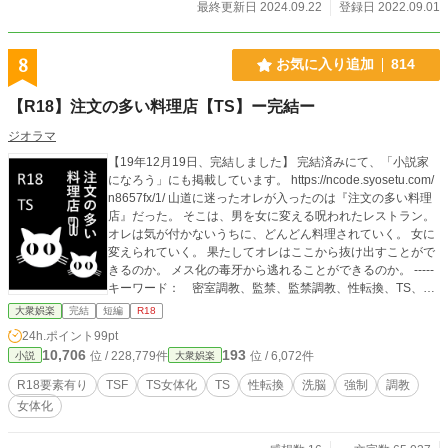
最終更新日 2024.09.22
登録日 2022.09.01
8
お気に入り追加
814
【R18】注文の多い料理店【TS】ー完結ー
ジオラマ
【19年12月19日、完結しました】 完結済みにて、「小説家
になろう」にも掲載しています。 https://ncode.syosetu.com/
n8657fx/1/ 山道に迷ったオレが入ったのは『注文の多い料理
店』だった。 そこは、男を女に変える呪われたレストラン。
オレは気が付かないうちに、どんどん料理されていく。 女に
変えられていく。 果たしてオレはここから抜け出すことがで
きるのか。 メス化の毒牙から逃れることができるのか。 -----
キーワード： 密室調教、監禁、監禁調教、性転換、TS、Ｔ
Ｓ、倒錯、性感開発、洗脳、美少女、性描写あり、メス化、
大衆娯楽
完結
短編
R18
雌化、牝化、メスイキ、メス堕ち、女性ホルモン、媚薬、注
24h.ポイント
99pt
射、埋め込み、エッチ、エロ、あまあま、和姦、変態、可愛
10,706
193
位 / 228,779件
位 / 6,072件
小説
大衆娯楽
い受け、らぶえっち、無理やり、言葉攻め *宮沢賢治先生の代
表作『注文の多い料理店』のオマージュです。 *性転換（TS)
R18要素有り
TSF
TS女体化
TS
性転換
洗脳
強制
調教
の要素が含まれますので、苦手な方はご遠慮ください。
女体化