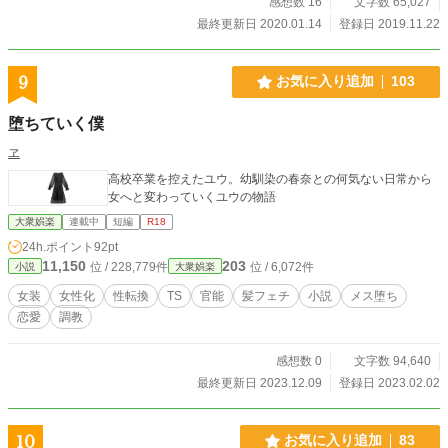
感想数 16
文字数 65,027
最終更新日 2020.01.14
登録日 2019.11.22
9
お気に入り追加
103
堕ちていく僕
ヱ
高校卒業を控えたユウ。幼馴染の春奈との何気ない日常から
女へと変わっていくユウの物語
大衆娯楽
連載中
短編
R18
24h.ポイント
92pt
11,150
203
位 / 228,779件
位 / 6,072件
小説
大衆娯楽
女装
女性化
性転換
TS
官能
髪フェチ
小説
メス堕ち
恋愛
調教
感想数 0
文字数 94,640
最終更新日 2023.12.09
登録日 2023.02.02
10
お気に入り追加
83