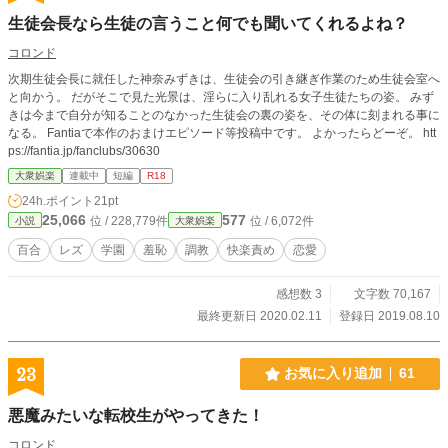
生徒会長なら生徒の言うこと何でも聞いてくれるよね？
コロンド
次期生徒会長に就任した神奈みずきは、生徒会の引き継ぎ作業のため生徒会室へ
と向かう。 だがそこで見た光景は、淫らに入り乱れる女子生徒たちの姿。 みず
きは今まで自分が知ることのなかった生徒会の裏の姿を、その体に刻まれる事に
なる。 Fantiaで本作のおまけエピソード等投稿中です。 よかったらどーぞ。 htt
ps://fantia.jp/fanclubs/30630
大衆娯楽
連載中
短編
R18
24h.ポイント
21pt
25,066
577
位 / 228,779件
位 / 6,072件
小説
大衆娯楽
百合
レズ
学園
羞恥
調教
快楽責め
恋愛
感想数 3
文字数 70,167
最終更新日 2020.02.11
登録日 2019.08.10
23
お気に入り追加
61
悪魔みたいな転校生がやってきた！
コロンド