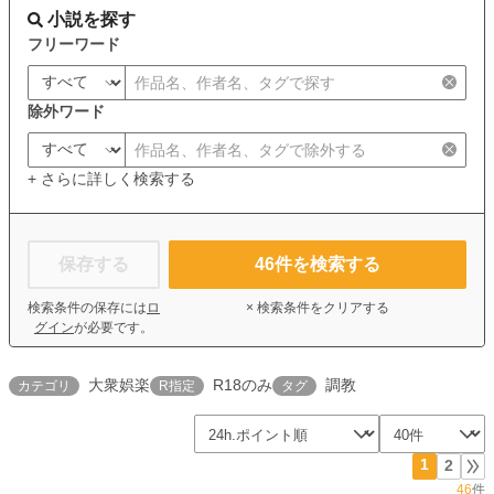
小説を探す
フリーワード
除外ワード
+ さらに詳しく検索する
保存する
46
件を検索する
検索条件の保存には
ロ
× 検索条件をクリアする
グイン
が必要です。
大衆娯楽
R18のみ
調教
カテゴリ
R指定
タグ
1
2
46
件