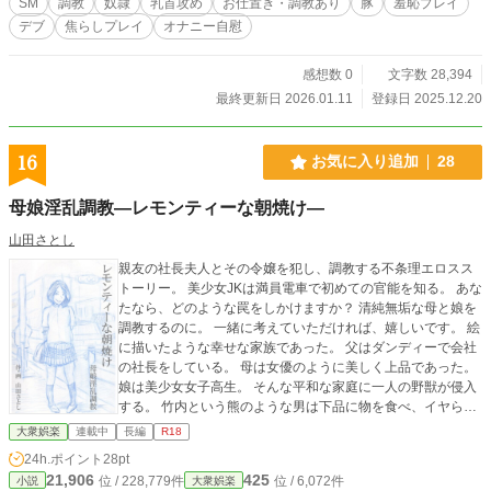
SM
調教
奴隷
乳首攻め
お仕置き・調教あり
豚
羞恥プレイ
し、さらに自分で修正しています。 第一章は「健太視点」第二章では「美沙
デブ
焦らしプレイ
オナニー自慰
視点」で物語を描きますが、ストーリー自体は変わりません。
感想数 0
文字数 28,394
最終更新日 2026.01.11
登録日 2025.12.20
16
お気に入り追加
28
母娘淫乱調教―レモンティーな朝焼け―
山田さとし
親友の社長夫人とその令嬢を犯し、調教する不条理エロスス
トーリー。 美少女JKは満員電車で初めての官能を知る。 あな
たなら、どのような罠をしかけますか？ 清純無垢な母と娘を
調教するのに。 一緒に考えていただければ、嬉しいです。 絵
に描いたような幸せな家族であった。 父はダンディーで会社
の社長をしている。 母は女優のように美しく上品であった。
娘は美少女女子高生。 そんな平和な家庭に一人の野獣が侵入
する。 竹内という熊のような男は下品に物を食べ、イヤらし
い視線を香奈子と圭子に向ける。 おぞましい男の来客を拒む
大衆娯楽
連載中
長編
R18
娘に、父と母は笑って取りなしている。 娘はいぶかしげに想
24h.ポイント
28pt
うのだった。 以前は母もイヤがっていた筈なのに。 平和そう
21,906
425
位 / 228,779件
位 / 6,072件
小説
大衆娯楽
に見える家庭が崩壊していく。 天使のような母と娘は竹内と