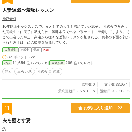
人妻遊戯〜羞恥レッスン
神宮寺灯
10年以上セックスレスで、女としての人生を諦めていた恵子。 同窓会で再会し
た同級生・由美子に教えられ、興味本位で出会い系サイトに登録してしまう。そ
こで出会った紳士・高遠から様々な羞恥レッスンを施される。貞淑の仮面を剥が
された恵子は、己の欲望を解放していく。
大衆娯楽
連載中
長編
R18
24h.ポイント
85pt
11,654
209
位 / 228,779件
位 / 6,072件
小説
大衆娯楽
熟女
出会い系
同窓会
調教
感想数 0
文字数 33,957
最終更新日 2025.01.16
登録日 2020.12.03
11
お気に入り追加
22
夫を堕とす妻
悠